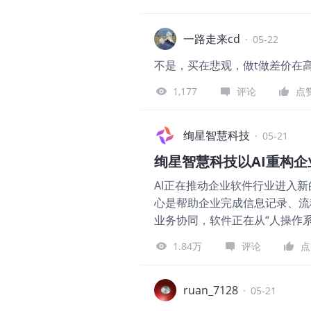
纳指和半导体板块又更容易出现修
升至4.687%，创2025年
板块表现偏弱。对高估值科技股
一路走来cd
·
05-22
期现金流折现率抬升，AI、软
不是，买在悲观，做t做差价在
不再只交易AI增长叙事，也开始
号 5月20日公布的Fed会议
1,177
评论
点
合适。会议纪要还显示，更多官
向。本周的变化在于，交易逻辑
绚星智慧科技
·
05-21
在过去几个月受益于流动性预期
财报继续验证AI需求 5月20
绚星智慧科技以AI重构
85%；数据中心收入752亿美
AI正在推动企业软件行业进入
不包含来自中国的数据中心计算
心是帮助企业完成信息记录、流
网络和AI工厂建设仍处在高景
业务协同，软件正在从“人操作
绚星智慧科技（
$云学堂(YXT)$
1.84万
评论
点
识管理和人才发展领域，服务超
营方面积累了较长周期的客户场
企业的智能生产力建设服务商。
ruan_7128
·
05-21
系，赋能人和智能体，重塑岗位