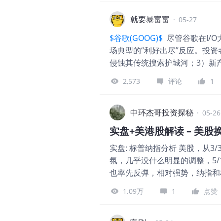
算力加码 I/O 不止谈应用，还
硬实力才是护城河。 🎯 上车策
就要暴富富
·
05-27
是卖点；如果平平无奇，果断止损。
$谷歌(GOOG)$
尽管谷歌在I/O
调到 $170 附近再考虑分批建
场典型的“利好出尽”反应。投资
收入。 你觉得谷歌这次能打几分？
侵蚀其传统搜索护城河；3）新
分兑现，且科技股整体估值不低
2,573
评论
1
或财报波动出现显著回调（例如
中环杰哥投资探秘
·
05-26
实盘+美港股解读 – 美
实盘: 标普纳指分析 美股，从
氛，几乎没什么明显的调整，5
也率先反弹，相对强势，纳指和
纳指和标普强势情绪得以延续。
1.09万
1
点赞
渡，另一方面，预留周线修复的
的方向和节奏才是根本，大的逻