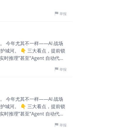
纳指和半导体板块又更容易
披露，
接近0.9个百分点。AI
升至4.687%，创20
200亿美
Gemini 3上线后，核心
举报
板块表现偏弱。对高估值
中环杰哥投资探秘
元，营业
·
期现金流折现率抬升，A
实盘+美港股解读 –
不再只交易AI增长叙事，
实盘: 标普纳指分析 美
号 5月20日公布的Fe
O。 今年尤其不一样——AI 战场
氛，几乎没什么明显的调
合适。会议纪要还显示，
护城河。 👇 三大看点，提前锁
也率先反弹，相对强势，
向。本周的变化在于，交
模态实时推理”甚至“Agent 自动代
纳指和标普强势情绪得以
在过去几个月受益于流动
1.09万
1
 深度融合 新系统会不会把 AI 变
渡，另一方面，预留周线
财报继续验证AI需求 5
举报
歌生态粘性。 3️⃣ 云计算 &
的方向和节奏才是根本，
85%；数据中心收入75
在企业级 AI 市场的份额争夺。
股，从中期角度看，恒指
读财研习社
不包含来自中国的数据中
·
05-20
即止盈。如果发布超预期，开盘冲高
但是，却有拐头的迹象。
网络和AI工厂建设仍处
半导体太强是好事么
势在下半年 AI 商业化落地。回
晚一定会来。A股创业板
O。 今年尤其不一样——AI 战场
趋势行情，要看后续产品能不能转化为
大家晚上好。 今天毫无疑
待确定性趋势的到来。 日
护城河。 👇 三大看点，提前锁
干货 #GOOGL
56.34%，20日涨幅
场，最好的就是韩国综指，
模态实时推理”甚至“Agent 自动代
苏，国内晶圆厂产能利用率
在，只能是先顺势。 黄
 深度融合 新系统会不会把 AI 变
进封装这些方向供不应求
机会并不是很好，短期看
举报
歌生态粘性。 3️⃣ 云计算 &
1,741
评论