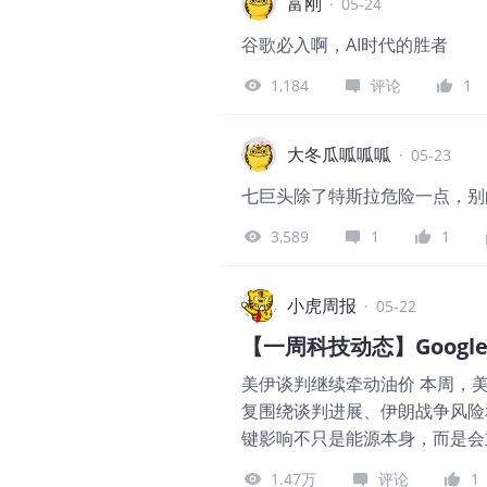
股，从中期角度看，恒指维持了
富刚
·
05-24
但是，却有拐头的迹象。总的来
谷歌必入啊，AI时代的胜者
晚一定会来。A股创业板到了足
待确定性趋势的到来。 日经22
1,184
评论
1
场，最好的就是韩国综指，台湾加
在，只能是先顺势。 黄金 黄
大冬瓜呱呱呱
·
05-23
机会并不是很好，短期看，在目
大，如果反弹，就还是弱反弹看待
七巨头除了特斯拉危险一点，别
置，看看能否顺利拐头再说。 $
3,589
1
1
日线，什么时候将重回强势。 
反身上攻，符合预期，那么就可以
几个月
小虎周报
·
05-22
【一周科技动态】Googl
美伊谈判继续牵动油价 本周，美
复围绕谈判进展、伊朗战争风险
键影响不只是能源本身，而是会
周的波动，很大程度上也被这条
1.47万
评论
1