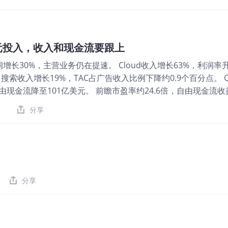
美元投入，收入和现金流要跟上
润增长30%，主营业务仍在提速。 Cloud收入增长63%，利润率
。 搜索收入增长19%，TAC占广告收入比例下降约0.9个百分点。 
由现金流降至101亿美元。 前瞻市盈率约24.6倍，自由现金流收
habet将在7月22日盘后公布2026年第二季度财报。市场预计营收约
2
分享
益2.90美元。Q1的EPS达到5.11美元，其中2.35美元来自股
。Q2的利润数字回落很正常，我会把投资收益剔除，主要看营业
收1099亿美元，同比增长22%，固定汇率增长19%；营业利润3
.9%升至36.1%。主营业务利润增速高于收入，说明目前的AI投
搜索及相关业务为604亿美元，同比增长19%；Cloud增长63%
至124亿美元；YouTube广告增长11%至99亿美元。Netwo
分享
不过规模已经不算大。 各业务收入对比 单位：十亿美元，2025 
此前担心的情况好。Q1搜索收入增长19%，Google Services
成本TAC为152亿美元，相当于广告收入的19.7%，上年同期约20.