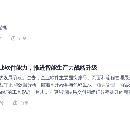
复。 美债收益率冲上年内高位 5月19日，美国10年期国债收
1月以来最高水平。当日美股三大指数收跌，纳指跌幅居前，科技股尤
来说，美债收益率是最直接的估值锚之一。收益率快速上行，意
件、云计算等长久期资产更容易承压。本周市场的核心变化在于，
高潮。
重新审视这些增长能否覆盖更高的资金成本。 Fed会议纪要释放
纪要显示，多数官员认为，如果通胀持续高于2%，进一步收紧政策
赞
分享
员希望弱化此前声明中的宽松倾向，市场也开始重新评估下一步
从此前的等待降息，转向警惕利率继续维持高位甚至再度上调。
修复，但当Fed预期重新转鹰，估值扩张的空间就会受到限制。 
日，英伟达公布截至4月26日的一季度财报，收入达到816亿美元，
企业软件能力，推进智能生产力战略升级
元，同比增长92%；公司还预计二季度收入约910亿美元，并表示
新的发展阶段。过去，企业软件主要围绕账号、页面和流程管理展
收入。财报本身继续证明AI基础设施需求仍然强劲，尤其是数据
程审批和数据分析。随着AI开始参与代码生成、知识管理、内容
气阶段。但股价反应显示，市场对英伟达的要求已经非常高。接下
系统”的工具形态，逐步走向更强调结果交付和组织效率提升的新
）正在围绕这一趋势推进战略升级。过去，绚星长期深耕企业学
赞
分享
过2300家大型企业客户，在大型组织培训、员工能力建设和企
景和产品经验。当前，绚星已经从企业数字化学习服务商，升级
 根据近期战略部署，绚星将自身定位为帮助客户建立并运营智
和业务流程，最终构建企业智能生产力。 在内部研发层面，绚