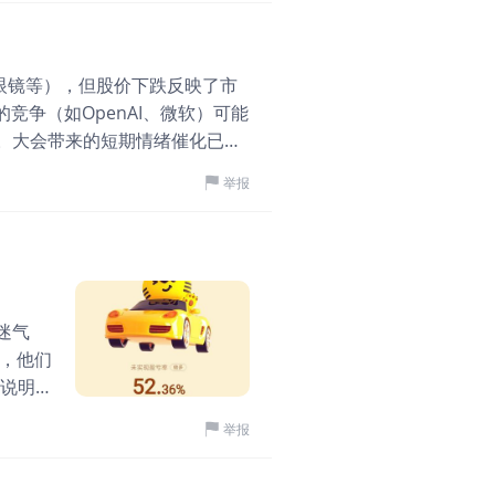
有被市场证伪。 半导体
大，如果反弹，就还是弱反
在企业级 AI 市场的份额争夺。
是健康的多头行情。 上证
置，看看能否顺利拐头再说
即止盈。如果发布超预期，开盘冲高
块分化，这种格局说明市
绚星智慧科技
日线，什么时候将重回强
·
05-
势在下半年 AI 商业化落地。回
果你手里没有半导体，近
AI眼镜等），但股价下跌反映了市
反身上攻，符合预期，那么
绚星智慧科技以AI
趋势行情，要看后续产品能不能转化为
上，或者出现第二个能凝
竞争（如OpenAI、微软）可能
几个月
干货 #GOOGL
AI正在推动企业软件行
在是"一九行情"：一成
。大会带来的短期情绪催化已部
心是帮助企业完成信息记
难受。 但记住一点：能忍住
优势依然稳固。若股价因市场情绪
举报
业务协同，软件正在从“
金数据，2025年出让金接
等待更优的入场点位。
绚星智慧科技（
$云学堂(Y
87,051亿元，2025年
1.84万
评论
识管理和人才发展领域，
天微涨了1分钱，说白了就是
营方面积累了较长周期的
意味着养一头亏一头，牧
企业的智能生产力建设服
華夏基金香港
前政策上早就开始准备拖
·
04-
系，赋能人和智能体，重
迷气
了，仔猪价格已经开始出
A股涨势解码：经济
始探索AI Coding对
的，他们
今年4月以来，A股市场强
预览版开发，生成约34万
这说明，
日突破2万亿人民币。 相
在于提升研发效率，也在
了过
举报
日收报4,769点，较今年
识体系。 基于长期服务
掌握大
一季度国民经济的良好开局
复杂性并不只来自代码本身
分析 港
2.52万
评论
图，数据来源：Bloomb