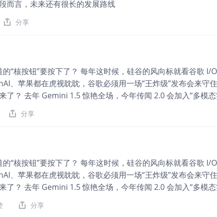
计算量更大，但广告效率和规模效应暂时覆盖了新增成本。谷歌还
段而言，未来还有很长的发展路线
答成本下降超过30%。 Cloud的数据更直接。收入从123亿美元增至
分享
I 赛道的“核按钮”要按下了？ 每年这时候，硅谷的风向标就看谷歌 I/
nAI、苹果都在虎视眈眈，谷歌必须用一场“王炸级”发布会来守住
0 要来了？ 去年 Gemini 1.5 惊艳全场，今年传闻 2.0 会加入“多
 股价可能直接起飞，这是最直接的催化。 2️⃣ Android + AI
分享
AI 无处不在。这不仅是软件升级，更是用户体验的重塑，长期利好谷
要秀肌肉。谷歌云（GCP）和 TPU 算力的最新进展，直接关系到它
略（关键！）： • 短线选手：大会前 1-2 天埋伏，事件兑现
 • 长线选手：别追高！I/O 大会是“预期放大器”，真正的大趋
I 赛道的“核按钮”要按下了？ 每年这时候，硅谷的风向标就看谷歌 I/
仓。 💡 记住：I/O 大会是“点火器”，不是“发动机”。 真正的
nAI、苹果都在虎视眈眈，谷歌必须用一场“王炸级”发布会来守住
评论区留下你的预测，我们一起验证！ 谷歌IO #美股 #AI #投资
0 要来了？ 去年 Gemini 1.5 惊艳全场，今年传闻 2.0 会加入“多
 股价可能直接起飞，这是最直接的催化。 2️⃣ Android + AI
赞
分享
AI 无处不在。这不仅是软件升级，更是用户体验的重塑，长期利好谷