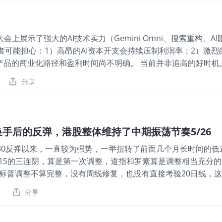
要秀肌肉。谷歌云（GCP）和 TPU 算力的最新进展，直接关系到它
略（关键！）： • 短线选手：大会前 1-2 天埋伏，事件兑现
 • 长线选手：别追高！I/O 大会是“预期放大器”，真正的大趋
大会上展示了强大的AI技术实力（Gemini Omni、搜索重构、
仓。 💡 记住：I/O 大会是“点火器”，不是“发动机”。 真正的
者可能担心：1）高昂的AI资本开支会持续压制利润率；2）激烈的
评论区留下你的预测，我们一起验证！ 谷歌IO #美股 #AI #投资
产品的商业化路径和盈利时间尚不明确。 当前并非追高的好时机
。然而，谷歌的AI布局是长期战略，其基础设施、数据与生态
分享
10%-15%），将是分批建仓的更好机会。建议保持关注，耐心
股换手后的反弹，港股整体维持了中期振荡节奏5/26
3/30反弹以来，一直较为强势，一举扭转了前面几个月长时间的低
/15的三连阴，算是第一次调整，道指和罗素算是调整相当充分
标普调整不算完整，没有周线修复，也没有直接考验20日线，
就后续走势来说，一方面日线调整充分，周线十字星让行情得到
分享
伏笔，后续还会进行。最后，细节可以探讨，但对于我们来说，
辑还是向上，月线拐头才两个月，从时间跨度上还有空间。 港股