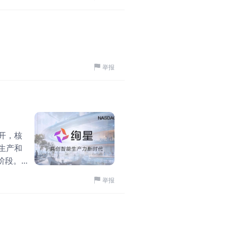
益率一度
都是通过机构，上周ETF撤
票表决、与众议院版本协
其是软件
到，Morgan Stanle
启程巴芒阁
名人首次以官方身份支持数
·
04-30
味着远
型。 说明BTC正从边
融体系的一部分
投资者
腾讯跌穿，谷歌飞天
这个确定性基础上，不知
鹰派信
最近跟几位做投资的朋友聊
虽然没有完全修复去年Q4
可能变得
举报
去，结果市盈率跌到了17
构。 说回灿谷的情况，前几天
政策方
买，结果人家一路狂飙到3
机，切换到S21。产币230
科技股
长的谷歌不买，非要在这
块业务策略上算是跟市场
英伟达
1.90万
1
一扒这背后的底层逻辑。
中心这块了。 核心HPC业
同比增长
么“便宜”的腾讯在跌，“
是Hut 8来个直接签了一
这一指引
开，核
脸。腾讯和谷歌的走势，恰
tc_Jesse
急，这种跟特朗普家族千
·
04-27
中心、
生产和
会说，腾讯跌成这样，是
底
来
四大科技巨头财报看
阶段。
效率和AI商业化路径产生
习、知
四大科技巨头财报看点 
巨头已经跨过“讲故事”阶段
举报
业知识运
次财报季最重要的一天，
荐和云业务。 国内还在
为面向
财报特别云业务的收入（m
讯虽然有流量底盘，但要在
能知识体
热炒算力产业链，最后还
业绩目前确实不足以支撑估
2,916
评论
星已经开
赚钱、而且是超级赚钱的
谷歌的狂飙：不是估