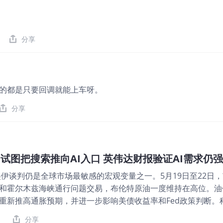
8个月的振荡走势，恒科，趋势下跌6个月，最近两个月虽然还
说，港股不是没有科技含量，反而是比重很高，只是天时地利没
够离谱的程度后，自然会来炒恒科，短期的话，还是关注细分标
5分析 日经，前面调整得相当标准，后面反弹得也相当强势，现
分享
权，A股创业板/科创板，以及日经，最后就是美股的AI相关。
金，继续振荡走弱的整体情绪，但是，说实话，走势并不流畅，目
前的位置振荡多日，也处在5/5所处的平台区域，如果向下，空
。 $阿里巴巴-W$ 在利空压制下，反而企稳，也处于前期头肩
的都是只要回调就能上车呀。
百度-W$ 百度，整体处于上行节奏中的回落确认阶段，什么时候
分享
$特斯拉$ 整体符合技术节奏，首先是突破前期的下跌压制，随后
继续按节奏来跟。 $英伟达$ NVDA，从技术角度看的话，首
e试图把搜索推向AI入口 英伟达财报验证AI需求仍强
伊谈判仍是全球市场最敏感的宏观变量之一。5月19日至22日
和霍尔木兹海峡通行问题交易，布伦特原油一度维持在高位。油
重新推高通胀预期，并进一步影响美债收益率和Fed政策判断。
链条牵动：油价上行时，成长股估值压力放大；谈判传出缓和迹
分享