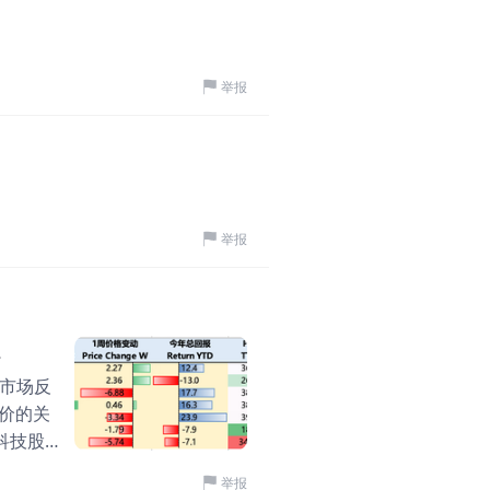
户长期运营。客户场景、
是很弱，
情提供了扎实的基本面底
向，绚星将企业数字化学
到，早
标志著工业企业盈利压力
華夏基金香港
靠企业自身的知识、经验
·
04-
的以及等
性，一季度GDP增速回
识资产
在的市
举报
比特币多维催化：政
升。 （图片来源：国家统计
 趋势所
核心观点摘要 比特币市
暖的土壤上，近期多个热
前节点，
即将就「战略性比特币储
马拉松成功举行，冠军机器
间相对较
Kevin Warsh首
发全球关注。 与此同时，D
底的位
行比特币节点，将其视为网络
实现国内与开源领域的领
收复20
2.45万
评论
举报
比特币自底部反弹逾20%
2026年3月份一线城
是回撤并
以上五大维度，剖析比特
市场释放积极信号，普遍
先是突破
拟购买100万枚BTC 
少年维特
号，市场对降准降息的预
·
05-20
Patrick Witt在
化，与基本面改善形成共
加密周，灿谷等相关
是，众议员Nick Begi
无论是光模块、还是商业
美国政府购买100万枚
，市场反
真的是在加密躲牛市了。
特币带来前所未有的结构性
价的关
天才法案、市场框架等几
支付收益已取得原则性妥协。共
科技股本
也套麻了，本来《CLAR
月谈判，于3月下旬达成
象时，
4,724
1
举报
结果地缘问题，导致美债
帐等链上活动的奖励。不