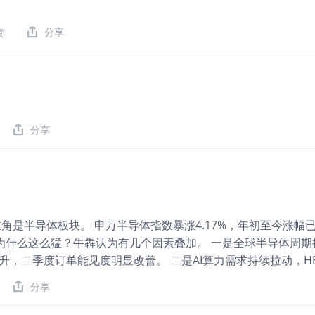
方式的影响。在近期AI Coding实践中，一个8人团队在约20天内
和1600多个文件，代码编写由AI完成。绚星认为，这一实践的
赞
分享
软件资产从单一代码形态，逐步走向可被AI理解、管理和持续迭
业客户的经验，绚星认为，AI虽然降低了代码生成门槛，但企业
自行业Know-how、权限体系、安全合规、业务流程、交付
识和流程理解，仍然是企业软件公司在AI时代的重要资产。 围
升级为智能生产力平台。绚星认为，AI智能体要真正发挥作用，
分享
。基于此，一方面，绚星通过企业知识库、岗位知识体系和AI可
角是半导体板块。 申万半导体指数暴涨4.17%，年初至今涨幅
%。 为什么这么猛？牛犇认为有几个因素叠加。 一是全球半导体周
升，二季度订单能见度明显改善。 二是AI算力需求持续拉动，H
是政策面不断加码，大基金落地后资金持续涌入，产业自主可控
分享
的逻辑没问题，但短期涨太快了，涨到现在，估值已经不太便宜
天又缩量到1.36万亿，比前几天的1.5万亿又缩了一截，成交额