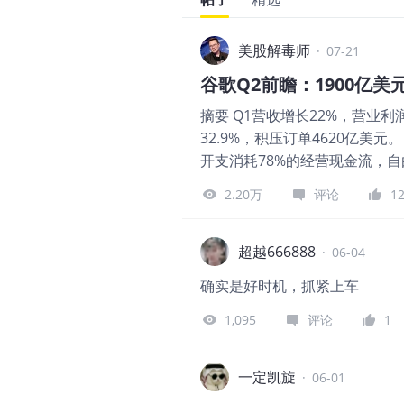
美股解毒师
·
07-21
谷歌Q2前瞻：1900亿
摘要 Q1营收增长22%，营业利
32.9%，积压订单4620亿美元
开支消耗78%的经营现金流，自
1.5%，估值容错率有限。 Alp
2.20万
评论
1
亿美元，同比增长21.3%，每股收
面收益，税后贡献287亿美元
由现金流和各业务增速。 Q1总营
超越666888
·
06-04
元，增长30%，营业利润率从33
确实是好时机，抓紧上车
拖累整体经营效率。 收入结构里，
亿美元；订阅、平台和设备增长19%
1,095
评论
1
收入下降4%，这部分继续收缩，
2026 Q1。 搜索业务目前比市场
一定凯旋
·
06-01
42.3%升至45.3%。流量获取