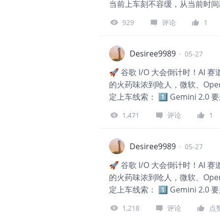
接近0.9个百分点。AI搜索的
当前上车刻不容缓，从当前时间
Gemini 3上线后，核心AI回
929
评论
1
元，营业
Desiree9989
·
05-27
🚀 谷歌 I/O 大会倒计时！A
的火药味浓到呛人，微软、Ope
定上车线索： 1️⃣ Gemini 2.
理”。如果真有突破性升级，GOOGL
1,471
评论
1
成“隐形助手”？从锁屏到相机，
算力加码 I/O 不止谈应用，还
硬实力才是护城河。 🎯 上车策
Desiree9989
·
05-27
是卖点；如果平平无奇，果断止损。
🚀 谷歌 I/O 大会倒计时！A
调到 $170 附近再考虑分批建
的火药味浓到呛人，微软、Ope
收入。 你觉得谷歌这次能打几分？
定上车线索： 1️⃣ Gemini 2.
理”。如果真有突破性升级，GOOGL
1,218
评论
点
成“隐形助手”？从锁屏到相机，