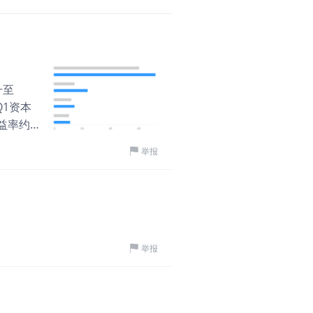
美股解毒师
·
07-21
谷歌Q2前瞻：190
升至
摘要 Q1营收增长22%，
Q1资本
32.9%，积压订单462
益率约
开支消耗78%的经营现金
1169
1.5%，估值容错率有限。 
2.20万
评论
举报
权投资的账
亿美元，同比增长21.3%
利润、自
面收益，税后贡献287
97亿美
由现金流和各业务增速。 Q
小虎周报
·
05-22
入还没有
元，增长30%，营业利润率
【一周科技动态】Go
至200
拖累整体经营效率。 收入结
美伊谈判继续牵动油价 本
rk广告
亿美元；订阅、平台和设备增
举报
复围绕谈判进展、伊朗战
Q1与
收入下降4%，这部分继续
键影响不只是能源本身，
利润率从
2026 Q1。 搜索业务目
周的波动，很大程度上也
6%，下降
42.3%升至45.3%。流
1.47万
评论