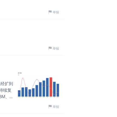
完成新产品
看点 1、业绩增速角度： Azu
意义不只
定斜率看瑞银23号给出最完
爱人错过
·
04-27
举报
代的知
率），核心驱动32%企业G
标题： 谷歌TPU v8“分
级软件的
复空间最大。 2）亚马逊 A
Cloud Next 20
服务和客
入半年从月化60亿美元翻5倍至
片，首次将训练与推理架构“
绕产品方
上调至57.5%，对应OI利润
管理空间。 发布会的核心
必须依
长合约占比超70%，TPU v
平台”。 一季度财报将于
举报
调用知
放。 4）Meta：广告业务预测
1,708
评论
代的战略卡位，但短期需
亿+已进入“高位平台”稳
数。 一、宏观背景：代理时
效应”那么简单，而是三个
括：AI正从“回答问题”转向“帮
美港探案
·
04-26
正在从被动回答转向能自主
超购2006倍引爆市
的需求结构将发生根本性
已经扩到
一判断下，谷歌做出了TPU
4月24日，商米科技（6
期持续复
谷歌TPU走的是“一块芯片
20万人申购，涉及金额超
BM、先
计，采用3D环形网络拓扑
米科技本次登陆港交所主板，
的逻辑没
场景下每美元性能较上一代I
举报
发售3836.41万股占比
了，这不
2,799
评论
Ironwood的SRAM
100股，入场费约2511
萎缩+板