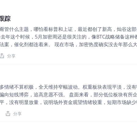
是存量博弈。钱就那么多，半导体吸走了，其他板块就只能靠边
概率是看着别人吃肉。 大盘要真正向上突破，需要成交额重回1.
跟踪
的板块。 目前来看，半导体虹吸效应太强，其他板块很难冒头。
甭管什么主题，哪怕看标普和上证，最近都创了新高，灿谷这部
在涨，九成的股票在跌。 这种行情最考验心态，看别人赚钱比自
来去年这个时候，5月加密周还是很关注的，像BTC战略储备这种
，你就赢了大多数人。 …… 1、我统计了下2010-2025年全
法案，催化剂都连着来。 现在市场，加密热度确实没去年那么
14，基本回落到10年前了。 数据趋势非常清晰：2021年达到历
》参议院银行委已经通过了，虽然最终参议院需要60票，但也算有点
降52.3%。 2、今天猪价就一个字：磨。 全国外三元均价9.62元/
分享
，短期宏观流动性短期确实有点问题。 现在加密板块，流通性
但也涨不动。 猪粮比4.05:1，业内普遍把6:1作为盈亏平衡线，
10亿美元。打回7.6万美元。 不过最近看到CoinShares在行
氏这种成本控制强的还好，扛得住，中小散户真的已经快扛不住
errill Lynch等传统财富管理体系，已经开始讨论最高约5%的BTC资
能繁母猪去化也开始加速。 5月中旬开始，行业里减母猪的消息
资产，慢慢进入传统财富管理体系的标准资产配置框架这个是共识
，
多情绪不算积极，全天维持窄幅波动。权重板块表现平淡，没有
想用什么速度把这玩意包括稳定币，落实到数字金融体系。 币
偏向短线博弈，追高意愿不强。 盘面来看，部分低位板块有所
巨量流出，如果5月收在7.6万美元上方，技术上等于确认一轮新
平，没有明显放量，说明场外资金观望情绪较重，短期市场缺少
月数据，在运算力31.58EH/s，自营20.43EH/s，逐步淘汰S
有观望为主，不急于重仓进场，优先关注回调充分、基本面扎实
枚，现金成本为68,061美元，持有BTC约1057枚，4月净增不算多
分享
心等待市场放量企稳信号，把控好仓位节奏
$英伟达(NVDA)$
$
。 在他们官号看到的图，现在核心叙事有亮点的，还是要看绿
月底上线了EcoHash，换了CFO，5月没等到灿谷的客户、订单
年、接近98亿美元的AI数据中心长期租赁协议，潜在总价251亿美