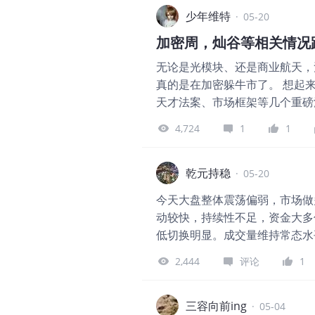
块分化，这种格局说明市场现在
少年维特
·
05-20
果你手里没有半导体，近半年大
加密周，灿谷等相关情况
上，或者出现第二个能凝聚人气
无论是光模块、还是商业航天，
在是"一九行情"：一成的股票
真的是在加密躲牛市了。 想起
难受。 但记住一点：能忍住不追高
天才法案、市场框架等几个重磅
金数据，2025年出让金接近20
也套麻了，本来《CLARIFY
87,051亿元，2025年较峰值下
4,724
1
1
结果地缘问题，导致美债还在升
天微涨了1分钱，说白了就是没跌，
都是通过机构，上周ETF撤出将近
意味着养一头亏一头，牧原、温
到，Morgan Stanley、M
乾元持稳
前政策上早就开始准备拖价了，
·
05-20
型。 说明BTC正从边缘投机
了，仔猪价格已经开始出现分化
今天大盘整体震荡偏弱，市场做
这个确定性基础上，不知道美国
动较快，持续性不足，资金大多
虽然没有完全修复去年Q4那波
低切换明显。成交量维持常态水
构。 说回灿谷的情况，前几天披露4
不要盲目追涨杀跌。持仓的以持
机，切换到S21。产币230.04
2,444
评论
1
荡磨底行情，不用过度悲观，耐
块业务策略上算是跟市场摇摆把
中心这块了。 核心HPC业务，4
三容向前ing
·
05-04
是Hut 8来个直接签了一个15