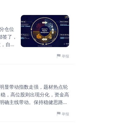
ICI的定制网络拓扑，
重点投向技术研发、全球
站。 如
公开发售认购火爆，认购倍
王五仕
·
04-24
5万亿以
月29日正式挂牌上市，
 市场现
山高控股-被低估的
但影响巨大的门店数字化
分仓位
己亏钱还
导语：​ 翻开山高控股
商米显得格外沉稳踏实。
都签了，
国土地出让
结于短期利润波动时，我
件“苦差事”做成了全球领
大，自己
史最高
的数字，聊聊它的“绿电”
案”深深融入全球线下商
红利。
kg，比昨
举报
擎：看得见的规模与摸得
念、不追短期风口，靠着十
传导机制
4.05
2,061
1
我们，它的布局远比一个上
认购的市场狂热认可，成
业讨论中提
了。 目
量已达4.95GW，这是
讲透。 商米最牛的，不
产配置模
明显多
储备突破5GW，形成了
万亿火箭兵
商业市场又封闭又割裂，
·
04-26
，只不过
明显带动指数走强，题材热点轮
区域性的“小玩家”，而是
整个行业都缺少一套真正
价方面，
📈 独家！网安VS
企稳，高位股则出现分化，资金高
地：​ 这才是最具想象力
的牛市结
明确主线带动。保持稳健思路，
应粉丝提问网络安全板块
线的多元场景。这不仅仅
19矿
的低位方向。短期大概率还是震
到底谁是真金？谁是泡沫
的“电网”建设运营能力深
。 挖矿这
举报
苹果(AAPL)$
直接给观点、给标的、给仓
并网、二期212.5MW
电跟数据
头，小票别碰！ 2. 量
门槛极高的增长路径。 
数据，倒
1.39万
6
儿！量子技术升级倒逼网安
是依托独一无二的“路网”
元，干着