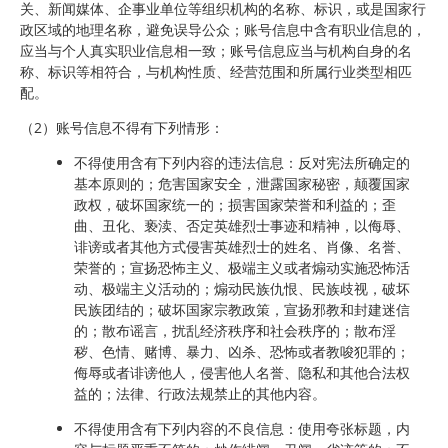
关、新闻媒体、企事业单位等组织机构的名称、标识，或是国家行
政区域的地理名称，避免误导公众；账号信息中含有职业信息的，
应当与个人真实职业信息相一致；账号信息应当与机构自身的名
称、标识等相符合，与机构性质、经营范围和所属行业类型相匹
配。
（2）账号信息不得有下列情形：
不得使用含有下列内容的违法信息：反对宪法所确定的
基本原则的；危害国家安全，泄露国家秘密，颠覆国家
政权，破坏国家统一的；损害国家荣誉和利益的；歪
曲、丑化、亵渎、否定英雄烈士事迹和精神，以侮辱、
诽谤或者其他方式侵害英雄烈士的姓名、肖像、名誉、
荣誉的；宣扬恐怖主义、极端主义或者煽动实施恐怖活
动、极端主义活动的；煽动民族仇恨、民族歧视，破坏
民族团结的；破坏国家宗教政策，宣扬邪教和封建迷信
的；散布谣言，扰乱经济秩序和社会秩序的；散布淫
秽、色情、赌博、暴力、凶杀、恐怖或者教唆犯罪的；
侮辱或者诽谤他人，侵害他人名誉、隐私和其他合法权
益的；法律、行政法规禁止的其他内容。
不得使用含有下列内容的不良信息：使用夸张标题，内