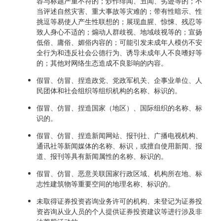
容与标题严重不符的；炒作绯闻、丑闻、劣迹等的；不
当评述自然灾害、重大事故等灾难的；带有性暗示、性
挑逗等易使人产生性联想的；展现血腥、惊悚、残忍等
致人身心不适的；煽动人群歧视、地域歧视等的；宣扬
低俗、庸俗、媚俗内容的；可能引发未成年人模仿不安
全行为和违反社会公德行为、诱导未成年人不良嗜好等
的；其他对网络生态造成不良影响的内容。
假冒、仿冒、捏造政党、党政军机关、企事业单位、人
民团体和社会组织等组织机构的名称、标识的。
假冒、仿冒、捏造国家（地区）、国际组织的名称、标
识的。
假冒、仿冒、捏造新闻网站、报刊社、广播电视机构、
通讯社等新闻媒体的名称、标识，或擅自使用新闻、报
道、报刊等具有新闻属性的名称、标识的。
假冒、仿冒、恶意关联国家行政区域、机构所在地、标
志性建筑物等重要空间的地理名称、标识的。
未取得证券投资咨询业务许可的机构、未登记为证券投
资咨询从业人员的个人提供证券投资建议等进行涉及非