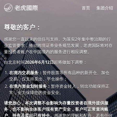
首页
集团介绍
尊敬的客户：
感谢您一直以来的信任与支持。为落实2年集中整治期的行
业监管要求，推动跨境证券业务规范发展，老虎国际将对存
量投资者账户在中国境内的服务进行相应调整。
自北京时间
2026年6月12日
起将做如下调整：
在境内交易服务：
暂停股票等所有品种的新开仓、加仓
交易，仅支持卖出、平仓操作；
在境内资金划转服务：
暂停资金转入，转出功能保持正
常，全力保障您的资金安全。
请您放心，本次调整不会影响为存量投资者在境外提供服
务，也不影响全体客户现有资产安全，客户可正常查询账
户、持有及卖出已有持仓。
感谢您的理解和配合，若有任何