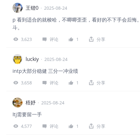
王锴0
·
2025-08-24
p 看到适合的就梭哈，不唧唧歪歪，看好的不下手会后悔
斗。
3,623
评论
1
分享
luckiy
·
2025-08-24
intp大部分稳健 三分一冲业绩
3,658
评论
1
分享
梧妤
·
2025-08-24
Itj需要留一手
4,577
评论
1
分享