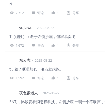
N
2,712
评论
1
分享
yujiawu
·
2025-08-22
T（理性）：敢于左侧抄底，但容易卖飞
1,672
评论
1
分享
东云志
·
2025-08-22
t，跌了哐哐加仓，涨点就想跑。
1,592
评论
1
分享
夜色很迷人
·
2025-08-22
ENTJ，比较爱看消息投科技，左侧抄底 一朝一个不吱声