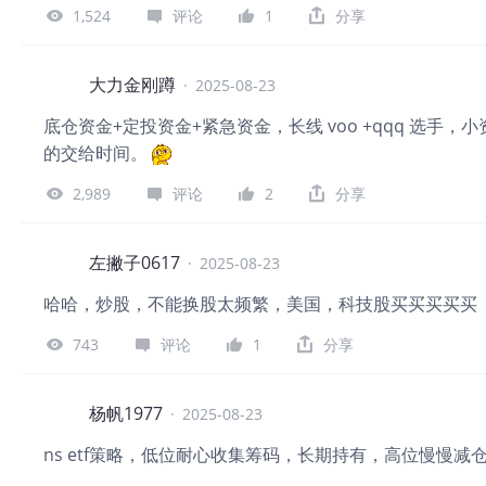
1,524
评论
1
分享
大力金刚蹲
·
2025-08-23
底仓资金+定投资金+紧急资金，长线 voo +qqq 选
的交给时间。
2,989
评论
2
分享
左撇子0617
·
2025-08-23
哈哈，炒股，不能换股太频繁，美国，科技股买买买买买
743
评论
1
分享
杨帆1977
·
2025-08-23
ns etf策略，低位耐心收集筹码，长期持有，高位慢慢减