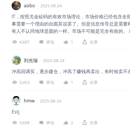
aobo
·
2025-08-24
IT，按照尤金砝码的有效市场理论，市场价格已经包含全
事需要一个理由的自圆其说罢了。但是信息传导总是需要
有人不认同地球是圆的一样。市场不可能是完全有效的。
有一个是付费的，更发现一个新用户BUG，利好就是用
4,607
评论
1
分享
看。
刘光瑞
·
2025-08-24
冲高回调买，逐步建仓，冲高了赚钱再卖出，有时候卖不
3,453
评论
1
分享
hmw
·
2025-08-24
Estj
3,608
评论
2
分享