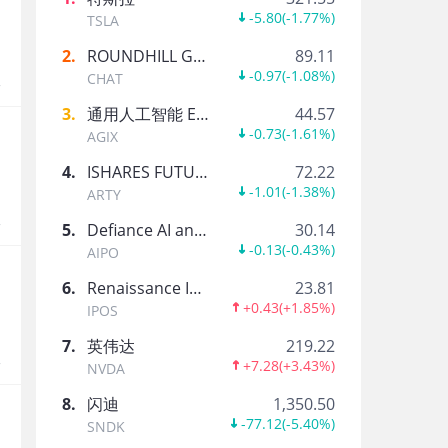
大神Up
-5.80
(
-1.77%
)
TSLA
2
.
ROUNDHILL GENERATIVE AI & TECHNOLOGY ETF
89.11
-0.97
(
-1.08%
)
CHAT
报
Hi_自由_邹浪_
3
.
通用人工智能 ETF-AGIX
44.57
-0.73
(
-1.61%
)
AGIX
4
.
ISHARES FUTURE AI & TECH ETF
72.22
陈龙信达生物_苏州_科技
-1.01
(
-1.38%
)
ARTY
报
5
.
Defiance AI and Power Infrastructure ETF
30.14
-0.13
(
-0.43%
)
AIPO
勇勇勇
6
.
Renaissance International IPO ETF
23.81
职业交易者
+0.43
(
+1.85%
)
IPOS
7
.
英伟达
219.22
报
+7.28
(
+3.43%
)
NVDA
追月
8
.
闪迪
1,350.50
-77.12
(
-5.40%
)
SNDK