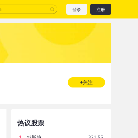
登录
注册
+关注
热议股票
1
.
特斯拉
321.55