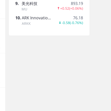
9
.
美光科技
893.19
在暴富的勺子
+0.52
(
+0.06%
)
MU
报
10
.
ARK Innovation ETF
76.18
-0.58
(
-0.76%
)
ARKK
CJ Mainland
报
cartoon2000
虎琊
报
小飞侠来喽