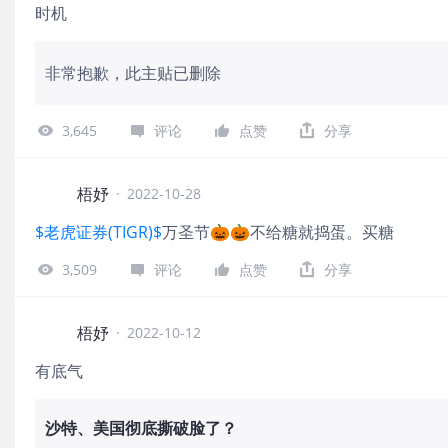
时机
非常抱歉，此主贴已删除
3,645
评论
点赞
分享
梧妤
·
2022-10-28
$老虎证券(TIGR)$
万圣节🎃🎃不给糖就捣蛋。买糖
3,509
评论
点赞
分享
梧妤
·
2022-10-12
有底气
沙特、美国彻底撕破脸了？