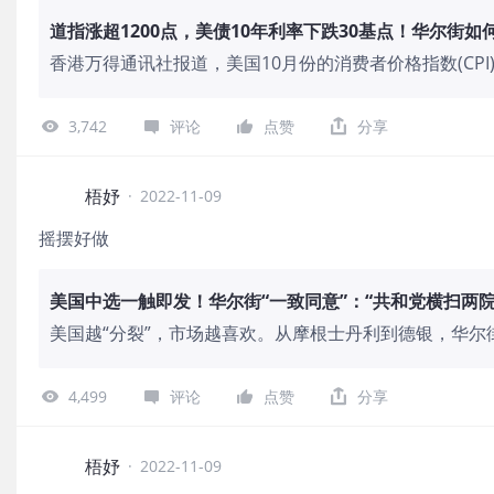
道指涨超1200点，美债10年利率下跌30基点！华尔街如
香港万得通讯社报道，美国10月份的消费者价格指数(CP
现了自2020年以来的最大涨幅。道琼斯工业指数上涨1,201.4
3,742
评论
点赞
分享
梧妤
·
2022-11-09
摇摆好做
美国中选一触即发！华尔街“一致同意”：“共和党横扫两
美国越“分裂”，市场越喜欢。从摩根士丹利到德银，华
着国会与政府的“分裂”。今日，美国中期选举将拉开帷
某一
4,499
评论
点赞
分享
梧妤
·
2022-11-09