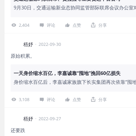
9月30日，交通运输新业态协同监管部际联席会议办公室
网道路货运平台公司进行了约谈。约谈指出，近期通过网
然存在
2,404
评论
点赞
分享
梧妤
·
2022-09-30
原始积累。
一天身价缩水百亿，李嘉诚靠“囤地”挽回60亿损失
身价缩水百亿后，李嘉诚家族旗下长实集团再次依靠“囤
李嘉诚家族企业遭受重创。9月23日，英国政府推出50年
3,108
评论
点赞
分享
梧妤
·
2022-09-27
还要跌