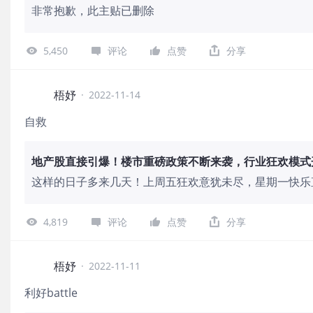
非常抱歉，此主贴已删除
5,450
评论
点赞
分享
梧妤
·
2022-11-14
自救
地产股直接引爆！楼市重磅政策不断来袭，行业狂欢模式
这样的日子多来几天！上周五狂欢意犹未尽，星期一快乐直
股、物管股、地产代理等多个板块开启狂欢模式。截止发
股
4,819
评论
点赞
分享
梧妤
·
2022-11-11
利好battle