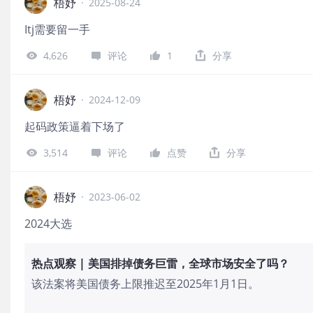
梧妤
·
2025-08-24
Itj需要留一手
4,626
评论
1
分享
梧妤
·
2024-12-09
起码政策逼着下场了
3,514
评论
点赞
分享
梧妤
·
2023-06-02
2024大选
热点观察 | 美国排掉债务巨雷，全球市场安全了吗？
该法案将美国债务上限推迟至2025年1月1日。