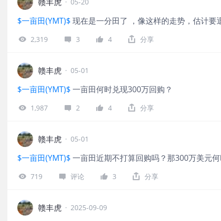
赣丰虎
·
05-20
$一亩田(YMT)$
现在是一分田了 ，像这样的走势，估计要
2,319
3
4
分享
赣丰虎
·
05-01
$一亩田(YMT)$
一亩田何时兑现300万回购？
1,987
2
4
分享
赣丰虎
·
05-01
$一亩田(YMT)$
一亩田近期不打算回购吗？那300万美元
719
评论
3
分享
赣丰虎
·
2025-09-09