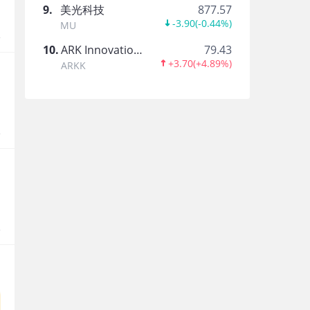
四明逍遥阁
9
.
美光科技
877.57
-3.90
(
-0.44%
)
MU
买在无人问津时，卖在人声鼎沸处。 涉猎港美股IPO
报
10
.
ARK Innovation ETF
79.43
+3.70
(
+4.89%
)
ARKK
广州暴发户
报
Musztirom
半导体行业、供应链管理硕士
科迪勒拉
倾向于进入好的业务，并安静地留在那里。
报
陈达美股投资
陈达 美国持照投资顾问