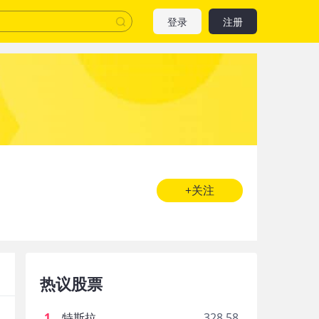
登录
注册
+关注
热议股票
1
.
特斯拉
328.58
Sporepuppy