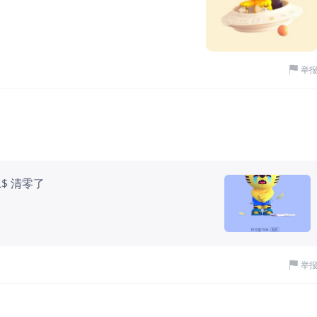
举
LL$ 清零了
举