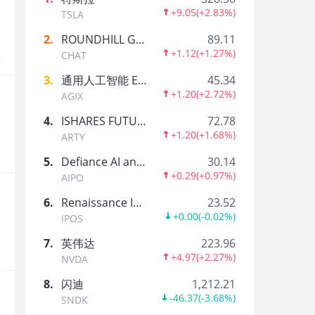
+9.05
(
+2.83%
)
TSLA
工商管理学士学位，15年全职数学私教
2
.
ROUNDHILL GENERATIVE AI & TECHNOLOGY ETF
89.11
+1.12
(
+1.27%
)
CHAT
报
不爱吃水果
3
.
通用人工智能 ETF-AGIX
45.34
制造业 创业者
+1.20
(
+2.72%
)
AGIX
4
.
ISHARES FUTURE AI & TECH ETF
72.78
Johnny990
+1.20
(
+1.68%
)
ARTY
报
5
.
Defiance AI and Power Infrastructure ETF
30.14
+0.29
(
+0.97%
)
AIPO
和着泪关灯吃面
6
.
Renaissance International IPO ETF
23.52
+0.00
(
-0.02%
)
IPOS
7
.
英伟达
223.96
报
+4.97
(
+2.27%
)
NVDA
爱投资的小熊猫
8
.
闪迪
1,212.21
-46.37
(
-3.68%
)
SNDK