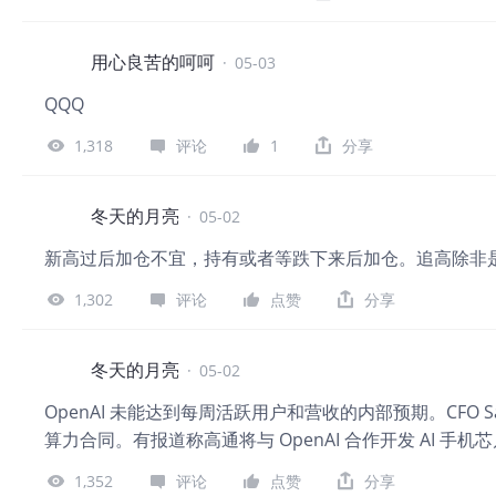
用心良苦的呵呵
·
05-03
QQQ
1,318
评论
1
分享
冬天的月亮
·
05-02
新高过后加仓不宜，持有或者等跌下来后加仓。追高除非
1,302
评论
点赞
分享
冬天的月亮
·
05-02
OpenAI 未能达到每周活跃用户和营收的内部预期。CFO 
算力合同。有报道称高通将与 OpenAI 合作开发 AI 手
1,352
评论
点赞
分享