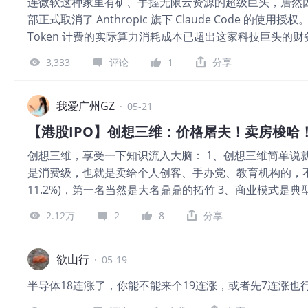
连微软这种家里有矿、手握无限云资源的超级巨头，居然因为交
部正式取消了 Anthropic 旗下 Claude Code
Token 计费的实际算力消耗成本已超出这家科技巨头的财
忘录警告，公司在 2026 年前四个月便已将全年的 AI 专
3,333
评论
1
分享
37%，而微软旗下的 GitHub 也正在全面废除固定费率（Fl
费模型。 这一连锁反应宣告了“AI 行业亏本补贴时代”
随着模型迭代，推理和 Token 成本会遵循某种超摩尔
我爱广州GZ
·
05-21
业级客户试图将大语言模型（LLM）全面接入高频生产线
【港股IPO】创想三维：价格屠夫！卖房梭哈
现指数级暴涨。 图表清晰地展示了这种财务异动：在固定席位收入
创想三维，享受一下知识流入大脑： 1、创想三维简单说
成本（Per-Token AI Compute Cost）的陡峭上扬，
是消费级，也就是卖给个人创客、手办党、教育机构的，不
发与估值模型的本质来看，这种 unit economics（单元
11.2%)，第一名当然是大名鼎鼎的拓竹 3、商业模式是
Anthropic、Google）推入了双输的零和博弈。 为
材)和生态服务(创想云平台)的钱。 4、核心壁垒有两个
机制变相拉高了实际客单
2.12万
2
8
分享
业最低，同样配置的机器，海外品牌卖3000元，创想三维
和海外电商平台Nexbie。创想云上有270万个3D模型，
加用户粘性。 6、财报一般，2023至2025年，营收分别是1
欲山行
·
05-19
看调整后的，2023至2025年分别是1.30亿、9719万
半导体18连涨了，你能不能来个19连涨，或者先7连涨也
原因很简单，抢海外市场，营销费用(买流量、请KOL)从20