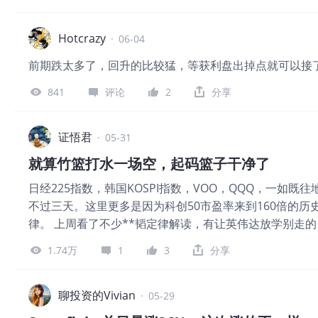
费电子巨头面临成本猛增，不得不上调MacBook、iPa
少AI资本开支力度，那么将会对算力芯片、存储芯片等产
成本传导链视图、案例分析及表格对比，深入剖析内存涨
由存储芯片巨头引发的全球芯片抛售潮，正在改写全球芯
应投资建议。 成本传导链分析 AI算力需求的爆发使HBM
Hotcrazy
应正在逐渐减弱。 从三星电子的亮眼财报到SK海力士的赴
·
06-04
购HBM芯片，造成DRAM/NAND供给短缺。国内外分析
一系列现象背后，资金开始重新审视全球存储芯片业绩强
前期跌太多了，回升的比较猛，等获利盘出掉点就可以接
发，DRAM价格同比涨幅已超170%，DDR5现货价较去
属于
至2026年上半年，DRAM价格已较去年底翻了近4倍。 传
841
评论
2
分享
→DRAM/NAND产能降低→内存价格暴涨→苹果/微软
用企业不得不将高昂成本转嫁给用户，使消费市场承压。 
证悟君
·
05-31
本压力，苹果率先对MacBook和iPad提价，而暂缓iPhone
512GB价格从1099美元涨至1299美元，MacBook Pro 1TB
就算竹篮打水一场空，起码篮子干净了
则从599美元涨到749美元；同期iPhone价格暂保持不变
日经225指数，韩国KOSPI指数，VOO，QQQ，一如既
慎。 主要原因包括：首先，MacBook和iPad本身
不过三天。这里更多是因为科创50市盈率来到160倍的
律。 上周看了不少**韬定律解读，有让英伟达放学别走
了不少研报，总体评价，这算是中国硬件版的DeepSee
1.74万
1
3
分享
奥尔施塔特之战。按单兵体能与训练看，普鲁士军队是出
能的物理上限。但拿破仑和你比单点耐力吗？大军团作战
军的优势是整体协同，军队在穿越不同地形时，能快速变
聊投资的Vivian
·
05-29
作战的军，可以快速展开散兵，像蜂群一样缠住突然出现