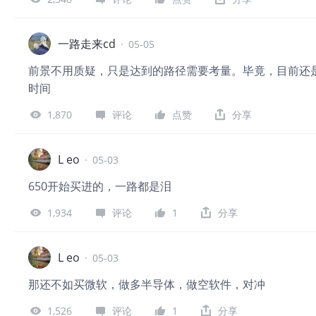
一路走来cd
·
05-05
前景不用质疑，只是达到的路径需要考量。毕竟，目前还
时间
1,870
评论
点赞
分享
L eo
·
05-03
650开始买进的，一路都是泪
1,934
评论
1
分享
L eo
·
05-03
那还不如买微软，做多半导体，做空软件，对冲
1,526
评论
1
分享