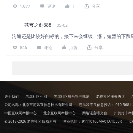
1,077
评论
1
分享
苍穹之剑888
·
05-02
沟通还是比较好的标的，接下来会继续上涨，短暂的下跌
846
评论
点赞
分享
关于我们
老虎社区守则
老虎社区账号管理规范
老虎社区服务协议
公司名称：北京至简风宜信息技术有限公司
违法和不良信息投诉：
010-5681-
中国互联网举报中心
北京互联网举报中心
网络谣言曝光台
扫黄打非举
© 2018-2026 老虎社区 版权所有
营业执照：
91110105MA01A4U55R
I