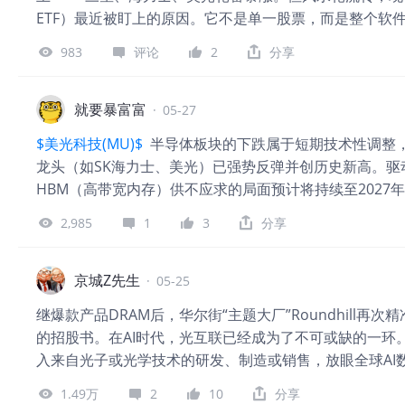
值已被炒到高位，而软件板块经历了两年的调整，估值处于
ETF）最近被盯上的原因。它不是单一股票，而是整个软件
IGV 正好卡在这个节点。 → 结论：估值差 + 资金轮动 = 双
立，以及 IGV 现在是不是上车的好时机。 👇 三大干货
阻力位，放量突破则加仓，缩量回调则观望。 • 中线：IGV
983
评论
2
分享
DDR4 到 DDR5，从 2D NAND 到 3D NAND
长线：如果你是 AI
这直接倒逼操作系统、数据库、中间件升级。硬件的“军备竞
是大概率事件。 2️⃣ AI 从“算力层”走向“应用层” 英伟达
就要暴富富
·
05-27
动化流程、智能客服……这些都需要软件支持。IGV 持仓里有微软（A
$美光科技(MU)$
半导体板块的下跌属于短期技术性调整，
它们都是 AI 软件的核心玩家。 → 结论：AI 的下一站是软件，
龙头（如SK海力士、美光）已强势反弹并创历史新高。驱
值已被炒到高位，而软件板块经历了两年的调整，估值处于
HBM（高带宽内存）供不应求的局面预计将持续至202
IGV 正好卡在这个节点。 → 结论：估值差 + 资金轮动 = 双
势未变，深度回调反而是布局机会。 软件股近期表现疲软
阻力位，放量突破则加仓，缩量回调则观望。 • 中线：IGV
2,985
1
3
分享
IGV（iShares扩展科技软件ETF）年内跌幅显著。
长线：如果你是 AI
倍）已远低于历史平均水平，具备吸引力。Salesfor
续走强，仍需后续财报验证企业软件支出的韧性。 关于“
京城Z先生
·
05-25
前市场呈现“硬件强、软件弱”的极端分化，但资金流向会
继爆款产品DRAM后，华尔街“主题大厂”Roundhill再次
度悲观预期的修正。当前仍存在上车机会，但宜采取分批
的招股书。在AI时代，光互联已经成为了不可或缺的一环。 1
作上，已持有半导体仓位的投资者可继续持有；想参与软件
入来自光子或光学技术的研发、制造或销售，放眼全球AI
跟踪龙头公司的业绩指引。
储，中国有光通信”的认知将成为全球投资者的思想钢印。 2
1.49万
2
10
分享