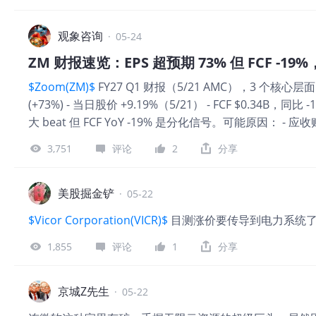
485(a)流程，LYTE预计将在8月上旬正式挂牌。DRAM
后，或许能带来一波光通信新的主升浪。 3. 海外增量资
倍数其实一直很低，而美股的光通信（Lite、Cohr）的
观象咨询
·
05-24
和海外的光通信公司的估值差可能会迎来收窄。
$Roundhi
ZM 财报速览：EPS 超预期 73% 但 FCF -1
Photonics ETF(EUV)$
$Zoom(ZM)$
FY27 Q1 财报（5/21 AMC），3 个核心层面： 
(+73%) - 当日股价 +9.19%（5/21） - FCF $0.34B，同
大 beat 但 FCF YoY -19% 是分化信号。可能原因： - 
Companion 推广 capex 上升 - 单季非现金会计调整放大 
3,751
评论
2
分享
（AlphaSeeker） - 模型 PE 取 27.5x（Tech 板块均值 39
$121 - 当前 $105.64 → 上行 12-14% 👉 你的选择： A)
验证 AI Companion 故事 B) 等 FCF -19% 在 Q2 
美股掘金铲
·
05-22
https://alpha-seeker.cn/t 声明：本文不构成投资建议。
$Vicor Corporation(VICR)$
目测涨价要传导到电力系统
1,855
评论
1
分享
京城Z先生
·
05-22