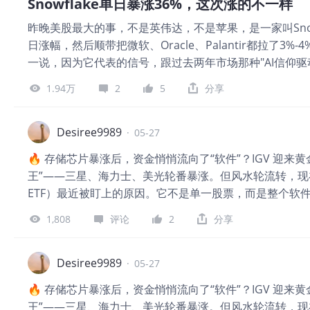
Snowflake单日暴涨36%，这次涨的不一样
而且能不断变换队形，应对地形和敌情的不断变化。结论
昨晚美股最大的事，不是英伟达，不是苹果，是一家叫Snow
破仑军队的优势越大。 战斗过程是18万法军依靠超强的
日涨幅，然后顺带把微软、Oracle、Palantir都拉了3
了普军的侧翼，把普军挤进萨勒河的死角里，全部歼灭。 
一说，因为它代表的信号，跟过去两年市场那种"AI信仰驱动"
我们，**只能被迫在成熟制程找机会。堆叠不是新概念，
总营收13.9亿美元，超预期的13.2亿。EPS 0.39
片之间堆乐高，单个芯片内部还是二维布线。而**的“逻辑
1.94万
2
5
分享
五年大单——60亿美元，Graviton算力和AI基础设施，
成熟制程能做到，单个芯片够大。 **很难，单卡算力在追赶
兴奋的点。 为什么？ 你回想一下过去两年AI投资的逻
电；卡与卡之间的光速互联，包括3D折叠与台积电/英特
一直有个问题没答——这些算力最终有没有人真的在用？有没
Desiree9989
下，踩进土里，活埋了三年，才发现，**是颗种子，生根
·
05-27
管数据、跑AI，是算力和应用之间的那根管道。它的营收
从单项追不上，变成比拼铁人三项。改比赛项目了。国际
🔥 存储芯片暴涨后，资金悄悄流向了“软件”？IGV 迎来
只是买GPU放着。 这是AI投资周期的一个阶段转变——从"建
王”——三星、海力士、美光轮番暴涨。但风水轮流转，现在
后，估值已经不便宜了，市销率在业内本来就偏高，这种
ETF）最近被盯上的原因。它不是单一股票，而是整个软件
来也会很猛。没在底部的，真的不用追。 那个60亿大单里
立，以及 IGV 现在是不是上车的好时机。 👇 三大干货
清楚。五年协议平均一年12亿，合同承诺不等于收入，这
1,808
评论
2
分享
DDR4 到 DDR5，从 2D NAND 到 3D NAND
并没有Snowflake这么强，这种联动通常持续性有限。 
这直接倒逼操作系统、数据库、中间件升级。硬件的“军备竞
是大概率事件。 2️⃣ AI 从“算力层”走向“应用层” 英伟达
Desiree9989
·
05-27
动化流程、智能客服……这些都需要软件支持。IGV 持仓里有微软（A
🔥 存储芯片暴涨后，资金悄悄流向了“软件”？IGV 迎来
它们都是 AI 软件的核心玩家。 → 结论：AI 的下一站是软件，
王”——三星、海力士、美光轮番暴涨。但风水轮流转，现在