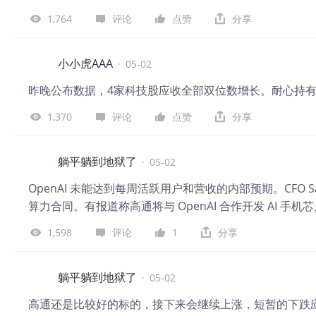
1,764
评论
点赞
分享
小小虎AAA
·
05-02
昨晚公布数据，4家科技股应收全部双位数增长。耐心持
1,370
评论
点赞
分享
躺平躺到地狱了
·
05-02
OpenAI 未能达到每周活跃用户和营收的内部预期。CFO 
算力合同。有报道称高通将与 OpenAI 合作开发 AI 手
1,598
评论
1
分享
躺平躺到地狱了
·
05-02
高通还是比较好的标的，接下来会继续上涨，短暂的下跌