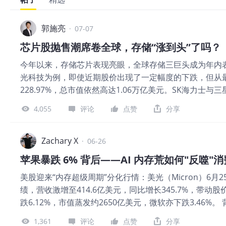
郭施亮
·
07-07
芯片股抛售潮席卷全球，存储“涨到头”了吗？
今年以来，存储芯片表现亮眼，全球存储三巨头成为年内
光科技为例，即使近期股价出现了一定幅度的下跌，但从
228.97%，总市值依然高达1.06万亿美元。SK海力
走势不仅深刻影响着韩国股市的走向，而且对美股、日股
4,055
评论
点赞
分享
关的消息面比较多，也是对市场资金的风险偏好与回报预
公布了最新财报，即使财报数据非常亮眼，但市场却并不
股市产生了一定的拖累影响。此外，SK海力士启动赴美上市计
Zachary X
·
06-26
之后又一家大型企业启动IPO。 存储芯片巨头赴美上市
苹果暴跌 6% 背后——AI 内存荒如何"反噬"
而言，刚刚承受了SpaceX的上市压力，如今又迎来了S
美股迎来“内存超级周期”分化行情：美光（Micron）6月2
年，或将迎来两大AI巨头的IPO。由此可见，2026年和
绩，营收激增至414.6亿美元，同比增长345.7%，带动
资金风险偏好产生出较大的影响。 在存储芯片股价下跌
跌6.12%，市值蒸发约2650亿美元，微软亦下跌3.46%
估值大幅提升的因素有关，另一方面是作为科技七巨头之一
（HBM）需求爆发，挤占了DRAM/NAND生产能力，
AI资本开支有逐渐减缓的趋势。假如未来有更多的科技巨头
1,361
评论
点赞
分享