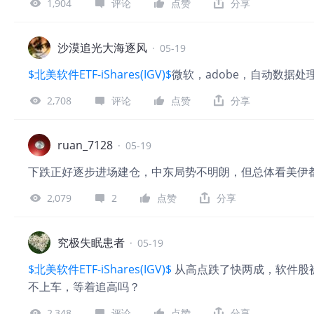
打工了。 搞海外直营，大量货压在海外仓库，库存从3.5亿
1,904
评论
点赞
分享
般般，PE比较高，我算了一下84倍。相比于出海一哥，安
市场投资人阵容很硬，他们想控这个盘面问题不大。 总结
沙漠追光大海逐风
·
05-19
和赚钱能力都一般。 2、估值发的比较贵，因为有一级投
构，创
$北美软件ETF-iShares(IGV)$
微软，adobe，自动数据处
2,708
评论
点赞
分享
ruan_7128
·
05-19
下跌正好逐步进场建仓，中东局势不明朗，但总体看美伊
2,079
2
点赞
分享
究极失眠患者
·
05-19
$北美软件ETF-iShares(IGV)$
从高点跌了快两成，软件股
不上车，等着追高吗？
2,348
评论
点赞
分享