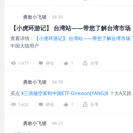
暴增453%，营业利润率达到71.5%
3.4%，三星电子涨超4.6%，创历史新高
关，再创历史新高！ 值得注意的是，昨夜韩国ET
勇敢小飞猪
·
04-30
、 $Franklin FTSE South Korea ETF(
【小虎环游记】 台湾站——带您了解台湾市场
Index ETF(KDEF)$ 涨超8%， $Direxion 
暴涨17%！ 今日港股开盘后，预计 $南方
查看详情：
【小虎环游记】 台湾站——带您了解台湾市场
士(07709)$ 将暴涨！ 财报中，S
中国大陆用户
1,477
评论
1
分享
勇敢小飞猪
·
04-30
买点
$三倍做空富时中国ETF-Direxion(YANG)$
？大A又跌
1,632
评论
1
分享
勇敢小飞猪
·
04-27