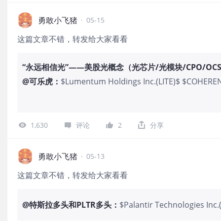
务健康状况整体处于非常优秀的水平。 在
俗，一季度的自由现金流达22亿美元，高于
勇敢小飞猪
·
05-15
的现金流使IBM在向股东返还16亿美元股息
HashiCorp和Confluent的重大收购
这篇文章不错，转发给大家看看
战绩，已经清清楚楚的展示出来，IBM本
选项的高质量现金流资产。 但神奇的是这
“永远相信光”——美股光概念（光芯片/光模块/CPO/OC
约8%，并持
@
可乐虎
：
$Lumentum Holdings Inc.(LITE)$ $COHERE
Optoelectronics Inc.(AAOI)$ 美股光
材料）全产业链 一、光芯片+ 高速光模块（AI 
Lumentum（LITE）— 全球高端 EML 
1,630
评论
2
分享
模块+OCS 布局完整，AI 高速光通信重要供应
800G/1.6T 光模块需求爆发，高端 EML 
2026 年全球光模块市场规模预计约 240-270 
勇敢小飞猪
·
05-13
1.6T 模块增速显著更高。 未来预期：2026 财
这篇文章不错，转发给大家看看
2027 年继续保持高增长，OCS+CPO 为新增
与产能全球领先；NVIDIA 战略合作伙伴（202
诺）；OCS 功耗优势明显。 订单：1.6T 模块订单
@
特斯拉多头和PLTR多头
：
$Palantir Technologies 
Backlog（积压订单）超过 4 亿美元；NVID
对于pltr是利好，因为这么多