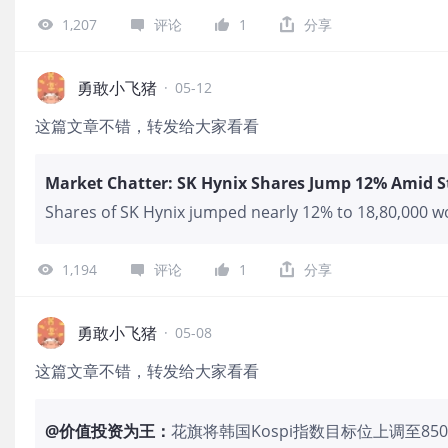
占率：高端EML 激光器约 45-55%（全球第
司中最低的。 你们不用看现在
1,207
评论
1
分享
预期达 15% 以上。 利润率：2026Q3 非 GAA
编程盈利市场会有六个以上的
升），营业利润率约 32.2%。 近期增速：2026Q
到两个吃到编程市场的95%，且大
+90%），
因为他们token的成本降低速
勇敢小飞猪
·
05-12
个阶段还没有实现Ai化的企
这篇文章不错，转发给大家看看
者外包给Ai定制化专业公司
外包给LLM公司，因为LL
何一个世界500强公司都会
llm去绑定自己的自动化系统
Shares of SK Hynix jumped nearly 12% to 18,80,000 won at market close on Monday, owing to strong
新建造自动化模型吗。 而plt
demand for AI chips and gains made by American AI-re
世界500强平级客户的服务认
report.SK Hynix is a key conventional DRAM chip an
1,194
评论
1
分享
to global AI giants, and is also securing long-term 
around the world raise their AI infrastructure spendin
session, SK Hynix had a market capitalization of about
勇敢小飞猪
·
05-08
set by Berkshire Hathaway, while that of Samsung Electronics reached 1.7 quadri
这篇文章不错，转发给大家看看
said.Shares of Samsung Electronics added over 6% a
@
价值投资为王
：
花旗将韩国Kospi指数目标位上调至8