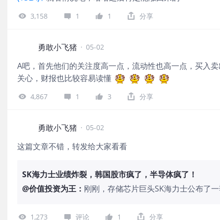
营业利润就到了53.7万亿韩元（360亿
3,158
1
1
分享
析师预期的35.3万亿！ 分析师预期三
今年超越台积电： 除此之外，5月1日
出口额达到319亿美元，同比暴增173
勇敢小飞猪
·
05-02
史记录！ 三星业绩爆表下，近日有消息称，
A吧，首先他们的关注度高一点，流动性也高一点，买入卖
英特尔代工其设备主处理器，以解决其
关心，财报也比较容易读懂
题。 另，由于韩国股市不如美股开放，
上市，导致同行业公司的估值远低于美股
4,867
1
3
分享
倍，远低于 $美光科技(MU)$ 和台积
报道称盈透证券与三星证券达成协议，
勇敢小飞猪
·
05-02
这篇文章不错，转发给大家看看
SK海力士业绩炸裂，韩国股市疯了，半导体疯了！
@
价值投资为王
：
刚刚，存储芯片巨头SK海力士公布了一季
韩元(约合254亿美元)，创下历史新高
师预期SK海力士二季度营收增速在20
1,273
评论
1
分享