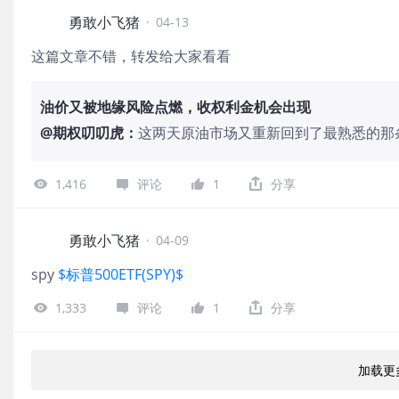
走的？ A：vol今天也被买入，而且在
01期 主题：用期权的方式表达价值投资00:
勇敢小飞猪
·
04-13
合本来不常见。
01:50 如何理解“用期权的方式表达价值投资”
这篇文章不错，转发给大家看看
好一家公司，期权可以怎么表达09:14 为什么
最重要的不是看对，而是错了怎么办11:49 
油价又被地缘风险点燃，收权利金机会出现
分价值投资和披着价值投资外衣的投机16:
18:28 本期总结：期权不是让投资更激
@
期权叨叨虎
：
这两天原油市场又重新回到了最熟悉的那
对于一家你长期看好的公司，你会更倾向于
弹。周末美伊和谈破裂之后，美国宣布准
迎在评论区说说你的看法。
易“霍尔木兹风险”和中东原油出口收缩。路透最
1,416
评论
1
分享
和 $WTI原油主连 2605(CLmain)$
说明停火窗口一旦失效，前面刚刚被压下
并不是一个特别舒服的单边追涨位置。问
勇敢小飞猪
·
04-09
断”给了很激烈的短线定价。路透对霍尔木
spy
$标普500ETF(SPY)$
经过这条航道，一旦美国封锁伊朗港口落地
与此同时，市场也清楚这类地缘事件往往
1,333
评论
1
分享
和缓和之间来回摆动。换句话说，现在更
追多的阶段。 放到 $美国原油ETF(US
期权链显示，2026/05/22到期、135执行
加载更
IV百分位也在90%附近，说明市场已经