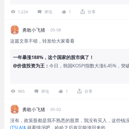
国Kospi指数目标位从7000点上调
及政府推动提升企业价值的举措。 Pet
1,224
评论
1
分享
长带动的GDP增长以及韩国制造业基本
177%“我们观察到，韩国存储芯片供
受益” $南方两倍做多海力士(07709)$ $
勇敢小飞猪
·
05-08
$韩国ETF-iShares MSCI(EWY)$ $Frankli
这篇文章不错，转发给大家看看
MSCI South Korea Bull 3x Shares(K
一年暴涨188%，这个国家的股市疯了！
@
价值投资为王
：
今日，韩国KOSPI指数大涨6.45%，
至此，韩国KOSPI指数年内涨幅超过7
的市场： 更夸张的是，最近一年，韩国K
动韩国股市总市值一路超越英法德等老
965
评论
1
分享
市： 韩国股市如此凶猛的原因主要是拜
三星电子和SK海力士，其中，三星电子过
超673%，两家公司合计市值达到1.8
勇敢小飞猪
·
05-02
45%： 尤其值得注意的是，三星电子成为
没有，政策股都是我不熟悉的股票，我没有买入，这些钱
家市值破1万美元的公司： 消息面上，
(TSLA)$
就看情况吧，哈哈之后肯定能涨回来的
报，营收大增68%，营业利润暴增75