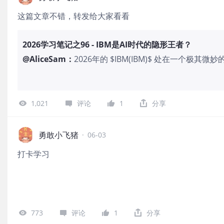
这篇文章不错，转发给大家看看
2026学习笔记之96 - IBM是AI时代的隐形王者？
@
AliceSam
：
2026年的 $IBM(IBM)$ 处在一个极
资者眼中有点过气的科技巨头，一个依赖大
世界产物”。另一方面，资本市场却又在突
签。有很多朋友已经意识到，正式这种撕
1,021
评论
1
分享
会。 要看一家公司，不知道从何下手，就
International Business Machines 
2026Q1的营收为159亿美元，同比增长
勇敢小飞猪
·
06-03
元。这其中的软件业务营收达70.5亿美元
打卡学习
本持平。数据业务同比增长19%，混合云含R
增长10%。基础设施业务表现尤为突出，营
15%。IBM Z大型机业务同比增长51%，
后EPS1.91美元，也超出了华尔街预期的1.
57.7%，GAAP毛利率升至56.2%，Non-
773
评论
1
分享
幅提升140个基点。这几个关键数据一出来