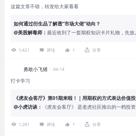
涨导致的整个物价上涨，现在不管是打还
这篇文章不错，转发给大家看看
而几艘航母长期在波斯湾游弋也是不小的
降就停不下来，现在大家觉得特朗普的支
如何通过衍生品了解透“市场大佬”动向？
率就会降到20%多。 特朗普现在还想跟
开始了，特朗普对共和党的拖累非常严重
@
美股解毒师
：
最近收到了一套期权知识卡片礼物，先放
选举，无一例外都输了，如果共和党约束
有分量感，不是那种用几次就卷边的薄纸
然特朗普现在也想快点撤离中东，但是伊
好了先说正事—— 在上周疯狂高升一周后
1,421
评论
1
分享
的，责任当然是他来承担，这不是开除几
500(.SPX)$ 收跌至7,109， $纳斯达
化，就是特朗普会想办法结束美伊战争。
跌本身——是成交量仅165亿，远低于年初
主要原因是美股前段时间已经大涨了，很
财报季前夕，市场交易选择了主动降温，
勇敢小飞猪
·
04-14
高，所以就算战争结束了，美股也不会涨
得细读的一天!! 一个月前，SPX的一个月
打卡学习
跌，因为没有利空出现，就不会大跌，也
度恐慌状态，所有人都在疯狂买保护、押注
个横盘的时间有多长，这取决于后面是牛
翻到了另一个极端，市场开始追涨，保护需
纳斯达克突破了历史新高。 但
《虎友会客厅》第01期来啦！｜用期权的方式表达价值投
了什么？ A：出现了明显反转。skew在
skew则有卖盘。解读起来很清晰：市场
@
小虎访谈
：
《虎友会客厅》 是老虎社区推出的一档投
依然冷淡。这个结构的转变，值得高度警惕
交易思路与投资方法，希望通过轻松、有深
的——从直觉上理解，skew其实就是市场
这一次，我们邀请到 @常鹏垚 Oliver 
1,281
评论
1
分享
词，但真正在交易时能把skew的位置和
资和期权，听起来像是两套体系，但在实际
很干净，配了图，一眼就能理解为什么短端
客已经上线，欢迎大家来看，也欢迎在评论区分