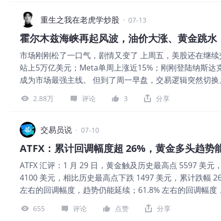
船。美方声称有20艘船只通过；第三方机构则认为只有6
原油的价格走势（蓝色线）呈现出明显的周期性，2018年至2
突之前的135艘日均通行量，当前的霍尔木兹海峡船只通
重生之我在老虎学炒股
年的上涨。黄金（绿色线）则不然，过去十年间，黄金几乎保
·
07-13
布的霍尔木兹海峡船只通行数量-ATFX 6月17日美伊签
年间没有明显涨幅，也保持着横盘震荡走势。 与其说黄金
霍尔木兹海峡再起风波，油价大涨、黄金跳水
艘；6月25日，通过海峡船只达到峰值82艘，其中61艘驶
原油价格的
市场刚刚松了一口气，剧情又变了 上周五，美股还在继续交易
船在通过海峡时，遭到伊朗无人机袭击，IMO海事组织宣
站上5万亿美元；Meta单周上涨近15%；刚刚登陆纳斯达
始，美伊之间从谅解备忘录的和平状态，转变为相互攻击
成为市场最强主线。 但到了周一早盘，交易逻辑突然切换。
预期：第一种，美伊双方均不肯让步，当前局部的冲突演变
股三大股指期货走弱，现货黄金跌破4100美元，韩国股市更
第二种情况是，为避免双输局面，美伊双方各退一步，当
2.88万
评论
3
分享
SK海力士、三星电子大幅下挫。 短短一个周末，市场关注的
三种情况是，美伊双方的冲突延续，但霍尔木兹海峡的船
争会不会影响能源供应”。 原因很简单，美伊冲突又升级
源价格对全球宏观经济的负面影响。 ATFX图▲ 站在当
击，这是本周内第四次军事行动；伊朗方面则宣布关闭霍
交易员说
方面宣布关闭霍尔木兹海峡，海湾地区的石油无法顺利出
·
07-10
发动反击。 对于金融市场来说，真正重要的并不是双方
国虽然是净原油出口国，但无法完全填补海湾石油出口量下
ATFX：累计回调幅度超 26%，黄金多头趋势
尔木兹海峡的风险，是否会从地缘冲突，转变成全球能源
ATFX 汇评：1 月 29 日，黄金触及历史最高点 559
市场接下来面对的，就不只是战争，而是美联储政策预期
4100 美元，相比历史最高点下跌 1497 美元，累计跌幅 
价。 上周市场为什么还能继续上涨？ 回头看上周，其实市
左右的回调幅度，趋势仍能延续；61.8% 左右的回调幅
况下，美股并没有出现明显避险情绪，反而继续刷新高位。 
仍处于健康幅度内，对长期多头趋势的破坏有限。 图 1，WTI
指数上涨超过1.7%，科技股依旧是推动指数上涨的核心力
655
评论
点赞
分享
17 日签署谅解备忘录，但 7 月 8 日宣布谅解备忘录 
美伊冲突仍然处于可控范围内。 此前特朗普释放谈判信