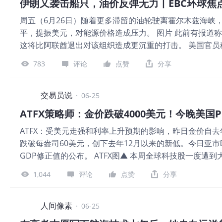
伊朗又袭击船只，油价反弹无力丨EBC环球焦
及免责条款】：本材料仅供一般参考使用，无意作为（也
周五（6月26日）随着更多滞留的油轮驶离霍尔木兹海峡，
平，提振美元，对能源价格造成压力。 图片 此前有报道
这将比阿联酋退出对该组织造成更沉重的打击。 美国官
协议受到动摇。此时正逢非OPEC产油国增加石油产量。 
783
评论
点赞
分享
Wirth表示，过去6到12个月里，美国的页岩油产量“可
兹海峡的协议以来，能源和大宗商品价格下跌，价格和海
至6月19日当周，美国原油库存减少了610万桶。这是自19
交易员说
·
06-25
特原油正处于强劲的下跌行情中，相对强弱指数随价格一同
ATFX策略师：金价跌破4000美元！今晚美国
能性。 热门品种简报 图片 【EBC风险提示及免责条款
ATFX：受美元走强和利率上升预期的影响，昨日金价自去
务、投资或其他建议。
跌破每盎司60美元，创下去年12月以来的新低。今日亚
GDP修正值的公布。 ATFX图▲ 本周全球科技股一度
资产，定价逻辑迥异。但在大规模跨市场抛售中，两者通过
1,044
评论
点赞
分享
已过度扩张的担忧。 当科技股持仓遭遇亏损，投资者需
被视为避险资产，却因其高流动性和易于变现的特性，成
一年新高。美元走强使得以美元计价的黄金对海外买家更
人间像素
·
06-25
数涨幅，价格翻了一番以上，主要得益于各国央行、基金经