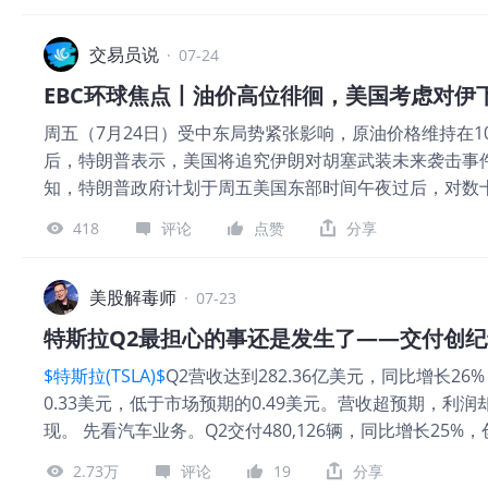
再次经受空方冲击的考验。点位方面，需重点留意5月密集镜像
白银头寸。 白银协会证实，白银的工业需求已连续五年
况。若在偏离长期升势后，日线波段前低(即62300)依
发正引发一场大规模的人工智能白银紧缩。 曾通过做空
交易员说
看4月高点60925至六万点关口一带。而市场即时止跌需上
·
07-24
John Paulson上周表示，他认为贵金属目前仅处于长期
EBC环球焦点丨油价高位徘徊，美国考虑对伊
表示，白银显现出关键的结构性趋势转变。经典的看涨交
周五（7月24日）受中东局势紧张影响，原油价格维持在
因此价格有望重新回升至60美元上方。 热门品种简报 图
后，特朗普表示，美国将追究伊朗对胡塞武装未来袭击事件
得尤为重要。EBC特博（Turbo）引入了专业基金级的
知，特朗普政府计划于周五美国东部时间午夜过后，对数
描、摸清你账户的脉搏，诊断你的交易基因。 【EBC风
税率定在10%至12.5%之间，旨在无缝接替即将到期的
用，无意作为（也不应被视为）值得信赖的财务、投资或
418
评论
点赞
分享
乱贸易流动。 消息人士称，OPEC+下月很可能同意从9
直在提高产量目标，旨在战争结束后夺回市场份额。 随着OP
额（该配额最初是在阿联酋退出该组织前制定的），目前已
美股解毒师
·
07-23
息署数据，美国商业原油库存增加了200万桶。尽管库存有所
特斯拉Q2最担心的事还是发生了——交付创
均水平低约6%。 图片 EBC金融集团分析师表示，WTI
$特斯拉(TSLA)$
Q2营收达到282.36亿美元，同比增长
阻。相对强弱指数显示超买状态，若收盘价跌破91美元，
0.33美元，低于市场预期的0.49美元。营收超预期，
行情风云变幻，给账户做一次“特别体检”显得尤为重要。EB
现。 先看汽车业务。Q2交付480,126辆，同比增长25%
系，仅需5秒钟，就能从六个维度深度扫描、摸清你账户的
长10%。交付高于产量约2.84万辆，全球库存天数也从Q
免责条款】：本材料仅供一般参考使用，无意作为（也不
2.73万
评论
19
分享
压达到2023年以来最高水平，需求端确实有改善。 问题还是
议。