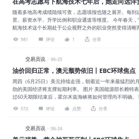
在高考志愿写下航海技术七年后，她走向远洋
势、央行购金热潮，投资者买入黄金和比特币等资产，以
随着多地高考成绩陆续可查，志愿填报也随之展开。每到
在1月下旬戛然而止，此前贵金属价格曾触及每盎司近560
景、薪资水平、升学比例和职业通道等维度。 今年春天，“
战争的爆发推高了能源价格，并加剧了通货膨胀，市场也
航海技术这个长期处于公众视野之外的职业突然变得清晰
派”信号，缓解了市场对发达市场央行独立性的担忧，使得
人们看到的是抵达之后的结果，却很少看到这份职业真正
跌，多家大型银行上周下调了金价预期。尽管调整后的目
981
评论
1
分享
属于自己的日子。 七年前，刚刚高考结束的马达在志愿
于此前。高盛集团将金价预期下调了500美元，目前预计金
留在专业介绍、课程名称和想象里。直到第一份远洋合同
的疲惫，才是这四个字更具体的含义。 今天是第16个世
交易员说
·
06-25
的四个字，真正变成职业之后，会把人带到怎样的生活里？
油价回归正常，澳元颓势依旧丨EBC环球焦点
达、海图、天气和航线都要持续监控。凌晨零点，马达走
周四（6月25日）美元持续走强，朝着近一年来最猛烈的
间，天已经亮了。 早上六点到下午一点，是她用来睡觉
劲的美国经济将支撑短期利率。 图片 美国能源部长赖特
板。敲锈、刷漆、张贴安全标识、清理货舱，哪里缺人，
过60天期限结束后，霍尔木兹海峡将如何管理尚不明确。
缆、补充物料、处理废油、添加燃油，所有人都要随时投入
落，这一韧性迹象表明，如有必要，利率有望进一步上调
苦，也知道船员需要长时间离开陆地。但真正置身其中以后
572
评论
点赞
分享
5月的三个月内，职位空缺数量降至数月来的最低水平。 
随时可能变化的工作安排，以及几个月无法离船的日常。 
和航运枢纽面临高风险的罢工行动，而这些工人的薪资水
是极少数。IMO与
僚主义正在损害该国的吸引力。受供应增加和需求疲软影响
交易员说
·
06-24
示，澳元已进入严重超卖区域，不过尚未出现趋势即刻反转的