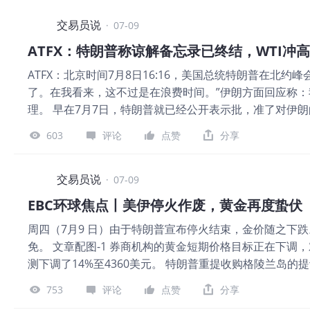
为，加上国际能源署成员国的储备补充，将构成全球需求
后续降息的预期持续低迷，对贵金属市场形成了新一轮压制
尔、伊拉克和巴林正在恢复原油生产和出口，其中一些国
交易员说
谈判传出向好推进的信号，原油价格回落带动贵金属价格出
·
07-09
严重基础设施损毁。 据美国能源信息署数据显示，上周美国
令，带动白银、铜等金属品种共振上行，给贵金属盘面
ATFX：特朗普称谅解备忘录已终结，WTI冲高
接近近四年来最低点，这是自 4 月以来库存首次出现增长。
ATFX：北京时间7月8日16:16，美国总统特朗普在北
射击之星形态，因此上方仍存在巨大的抛售压力。若收盘价未
了。在我看来，这不过是在浪费时间。”伊朗方面回应称
轮下跌。 热门品种简报 行情风云变幻，给账户做一次 “特别体
理。 早在7月7日，特朗普就已经公开表示批，准了对伊
入了专业基金级的评价体系，仅需 5 秒钟，就能从六个
冲突，霍尔木兹海峡可能面临再次关闭的风险。同一天，美
易基因。 【EBC 风险提示及免责条款】：本材料仅供一
603
评论
点赞
分享
效，持续时间不足一个月。 图1，WTI分钟走势图-ATFX 
赖的财务、投资或其他建议。
从71.81美元，两分钟内冲高至73.24美元，26分钟后冲
看，市场预期已经从霍尔木兹海峡逐步恢复通行，转向美国
交易员说
·
07-09
势中，关键点在于对美伊关系的预判。根据以往表现，特朗
EBC环球焦点丨美伊停火作废，黄金再度蛰伏
去仍存在较大不确定性。以色列在这场冲突中扮演什么角色
周四（7月9 日）由于特朗普宣布停火结束，金价随之下
的不满。 据官方消息，7月8日晚至9日凌晨，伊朗已经
免。 文章配图-1 券商机构的黄金短期价格目标正在下调
动，市场避险情绪可能快速回落，美原油价格也难以保持
测下调了14%至4360美元。 特朗普重提收购格陵兰岛
险情绪可能再次升温。 ATFX风险提示、免责条款、特
出所有军事人员。 尽管欧盟规定贸易谈判必须以单一集
构成任何操作建议。请勿将本报告视为唯一参考依据。在
753
评论
点赞
分享
了围绕国防开支和伊朗战争的紧张局势。 国际货币基金组