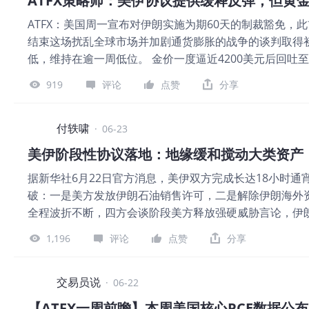
ATFX策略师：美伊协议提供缓释反弹，但黄
船舶价值的1~4%，都对商船持有者的信心构成冲击。 ▲ATF
ATFX：美国周一宣布对伊朗实施为期60天的制裁豁免
日，WTI创出阶段性高点；2022年9月，核心CPI年
结束这场扰乱全球市场并加剧通货膨胀的战争的谈判取得
个月的滞后期。2026年3月份，WTI创出美伊冲突期间
低，维持在逾一周低位。 金价一度逼近4200美元后回吐
见顶回落。 美联储最新利率决议宣布维持3.75%的利
跌。美国副总统万斯表示，周末与伊朗的会谈“非常非常好
在，将持续提振美元指数，对金银和国际油价形成压制。
919
评论
点赞
分享
忘录方面仍面临诸多障碍。 彭博社报道，除其他措施外
容忽视。 ATFX风险提示、免责条款
尔木兹海峡。美国还向伊朗颁发了一份为期60天的许可
升。 自2月底中东战争爆发以来，黄金价格下跌了约五分
付轶啸
·
06-23
然气输送受阻，推高了能源价格，增加了各国央行提高借
美伊阶段性协议落地：地缘缓和搅动大类资产
不利因素。 ▲ATFX图 ATFX观点指出，黄金市场正
据新华社6月22日官方消息，美伊双方完成长达18小时
率与通胀预期的重新校准——正在夺回主导权。虽然美伊
破：一是美方发放伊朗石油销售许可，二是解除伊朗海外
心分歧远未闭环。市场在短暂消化头条新闻后，迅速将目光
全程波折不断，四方会谈阶段美方释放强硬威胁言论，伊
的鹰派立场令投资者感到震惊，并抵消了美伊临时协议带
伊朗官方也明确划定底线——后续不再以四方会谈模式开
美元计价的黄金价格构成了又一拖累。虽然在地缘局势缓
1,196
评论
点赞
分享
解，短期和平只是阶段性缓冲，远未形成长效和解框架。
加息预期还将继续存在压制金价的反弹。 综合来看，当
与债务压力约束高油价容忍度，需要短期缓解中东能源供
的经济衰退压力，这份协议本质是双方各取所需的权宜之
交易员说
·
06-22
快速切换，板块冰火分化 谈判落地消息传出后，全球资
【ATFX一周前瞻】本周美国核心PCE数据公布