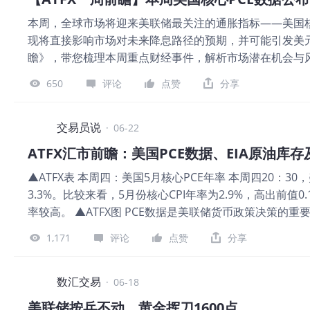
行情： 1. 原油：地缘溢价消化，油价冲高乏力进入震荡
本周，全球市场将迎来美联储最关注的通胀指标——美国核
价；协议消息落地后，市场提前计价伊朗原油回归全球供
现将直接影响市场对未来降息路径的预期，并可能引发美元
回落。 机构普遍预判，短期油价中枢将下移至72-82
瞻》，带您梳理本周重点财经事件，解析市场潜在机会与风险
间；另一方面，协议仅为短期框架，核危机、美以强硬派反
黄金：避险买盘阶段性撤退，中长期逻辑未破 黄金作为
650
评论
点赞
分享
离，金价短期承压调整。但拉长维度看，油价降温缓解全
会重新
交易员说
·
06-22
ATFX汇市前瞻：美国PCE数据、EIA原油库
▲ATFX表 本周四：美国5月核心PCE年率 本周四20：3
3.3%。比较来看，5月份核心CPI年率为2.9%，高出前值0
率较高。 ▲ATFX图 PCE数据是美联储货币政策决策的重要
过或达到3%的数据点有6个，占比85%。美联储设定2%
1,171
评论
点赞
分享
期。如果周四PCE数据超预期升高，紧缩预期将再度升温，
美国将公布6月密歇根大学消费者信心指数，市场预期值50
在6月12日公布，为48.69，高于前值44.8，高于预
数汇交易
·
06-18
在消费意愿和通胀率有升高可能。 ▲ATFX图 上图是密
美联储按兵不动，黄金挥刀1600点。