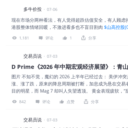
投资涉及风险，包括可能损失本金。本文所载的任何预测
发布日之市场情况与我方观点，如有变更，恕不另行通知
多牛价投
·
07-06
及期货事务监察委员会所审阅。有关所提及基金的全部详
现在市场分两种看法，有人觉得超跌估值安全，有人顾虑
港股整体情绪回暖，不激进看多也不盲目割肉
$山高控股(0
1,181
评论
1
分享
交易员说
·
07-03
D Prime《2026 年中期宏观经济展望》：
图片 不知不觉，魔幻的 2026 上半年已经过去： 美
涨、涨了跌，原来的降息周期被打断，加息成为悬在交易
目的明星，而 Mag 7 却叫人失望透顶。 黄金表现疲软，
宏观经济将如何演绎？市场的走向又该如何？有哪些大类资产
842
评论
点赞
分享
前，人类是迷茫的，自然科学已经很久没有什么新理论了
时，人们普遍认为我们处于上一轮康波周期的萧条期，但是
技的出现又带有偶然性，近代史还太短，人类并没有足够
交易员说
·
07-03
那么，到底下一轮康波周期什么时候出现？由什么科技带动？甚