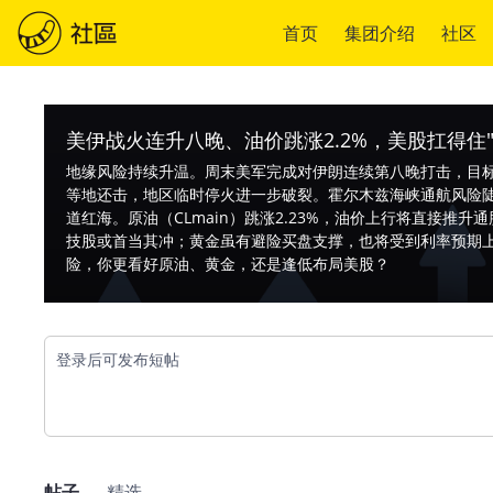
首页
集团介绍
社区
美伊战火连升八晚、油价跳涨2.2%，美股扛得住
地缘风险持续升温。周末美军完成对伊朗连续第八晚打击，目
等地还击，地区临时停火进一步破裂。霍尔木兹海峡通航风险
道红海。原油（CLmain）跳涨2.23%，油价上行将直接推
技股或首当其冲；黄金虽有避险买盘支撑，也将受到利率预期上
险，你更看好原油、黄金，还是逢低布局美股？
登录后可发布短帖
帖子
精选