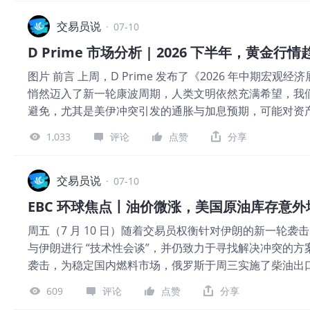
转折。此前的逻辑——美伊和解，霍尔木兹海峡重启，高
价虽然反复波动，但并没有出现持续失控上涨。 第二，AI产
逻辑不再适用。 7 月 9 日，WTI 从高点 74.48 美元下跌
交易员说
海力士的上涨，本质上都是市场对于AI资本开支周期延续的
·
07-10
朗之间的冲突仍在升级，据媒体消息，伊朗南部的布什尔
市场对于AI存储需求的信心。随着HBM、高性能存储需求
D Prime 市场分析 | 2026 下半年，黄金行
有爆炸声。但是，伊朗在过去 24 个小时，以最快的速度将
图片 前言 上周，D Prime 发布了《2026 年中期
确定买主。这种临时性的供应增加导致了 WTI 隔夜的下跌
悄然迈入了新一轮康波周期，人类文明依然充满希望，我
题持有过度乐观的预期。 图 2，霍尔木兹海峡船只通行数据
避免，尤其是美伊冲突引发的通胀与加息预期，可能对资
虽然伊朗方面没有官方声明重新封锁海峡，但实际通过海
自然有着最高的人气。那么，黄金在这样的宏观经济背景下，又
月 8 日夜间至 9 日凌晨全海峡仅记录‌5 次通行‌，驶离波斯湾商
1,033
评论
点赞
分享
门聊一聊黄金。 一、2026 上半年金价走势复盘 2026 
险通过，航运近乎停滞 。其中的 “5 次通行” 记录，可能
元的高点后，金价便一路下跌，现如今已经在测试 4000
油轮。 今日的 WTI 走势极为关键。如果延续昨日大跌走
格。 图片 美伊冲突是贯穿整个行情的主线。 1 月份，
交易员说
突”；如果油价迅速反弹，意味着美伊之
·
07-10
素的共同作用下，金价上行。到 1 月底，特朗普提名沃
EBC 环球焦点丨油价微涨，美国原油库存意外
鹰，市场预期后续货币政策收紧概率加大，黄金价格随即出
周五（7 月 10 日）随着交易员权衡针对伊朗的新一轮
担忧通胀会因此大幅抬升进而倒逼美联储加快加息步伐，
与伊朗进行 “技术性会谈”，并仍致力于寻找解决冲突的方
外央行趁着金价高位抛售黄金的抛压，贵金属价格被进一步
袭击，为稳定国内燃料市场，俄罗斯于周三实施了柴油出
跌走势，进入 4 月后，地缘局势逐步趋于缓和，原油价
国政府将在 2028 年前购买数百万桶原油以补充应急储
有反弹。到了 4 月下旬，美伊谈判又陷入僵持，霍尔木
609
评论
点赞
分享
OPEC+ 即将增产而预计产生的全球供应过剩。 分析师
段黄金和油价呈现出明显的此消彼长态势。再叠加 4 月