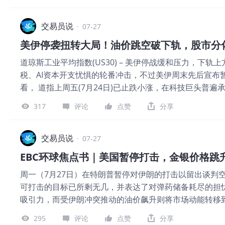
美元/桶，跳空低开超3美元，市场情绪由亢奋转向悲观。 图
月24日至26日，通过霍尔木兹海峡的船只数量分别为21
但尚未形成直接的原油供应端升高。对于通航霍尔木兹海
交易员说
·
07-27
具有标志性意义但实际效果不大，只有双方签订新的和平
美伊停袭扭转大局！油价跳空破下轨，股市分
霍尔木兹海峡的船只数量迅速升高，国际原油市场供应端
道琼斯工业平均指数(US30) – 美伊停战缓和压力，下
价格来说，船只通行霍尔木兹海峡的数量是决定短期价格
税、AI资本开支忧惧的轮番冲击，不过美伊周末先后宣布
木兹海峡偏离伊朗指定航线的油轮触雷爆炸，这可能显著
看， 道指上周五(7月24日)已止跌小涨，在科技巨头普遍
者美国指定的航线行驶的话，后果难以承担。 图2，沙特和
时更具韧性，并联合6月中、下旬的关键镜像51300打
克是中东地区的石油出口大国，两个国家的石油出口曲线
317
评论
点赞
分享
指并未出现“深切式”剧烈调整，唯有上述两大支撑跌破，
况。从上图可以看出，沙特和伊拉克的石油出口曲线共振
周线前高50540，随后五万关口至6月谷底49700一线
致。五月份，沙特阿拉伯的石油出口总额为709亿沙特里亚
17日波段前高52280即可重塑战高模式；不过纪录高点下方，
交易员说
相比三月份的930亿沙特里亚尔的石油出口总额来说，四
·
07-27
射位)就是不容忽视的技术强阻，而且已跌破的3月底起升
克的最新出口数据仅仅更新至2025年四季度，无法对2月
EBC环球焦点书｜美国暂停打击，金银价格跳
快线下行逼近零轴；RSI震荡滑落至中性区弱侧，提示大盘升
周一（7月27日）在特朗普暂停对伊朗的打击以留出谈判
53000、54075 下方支持参考: 51300、50540、50000 *U
可打击的目标已所剩无几，并表达了对弹药储备耗尽的担忧
– 行业质疑压力仍在，早盘反弹迅速消退 日线图看，日、
吸引力，而受伊朗冲突推动的油价飙升则将市场动能转移
缓和的消息提振相对有限。在AI产业链近日受到资本开支
于过去几天出现反弹，市场专家警告称，金银要重返今年
吐盘前涨幅。整体格局来看，市场上月见顶后的震荡跌势
295
评论
点赞
分享
美银分析师认为金价可能进一步下跌，而瑞银则对白银反