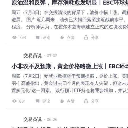
原油温和反弹，库存消耗愈发明显丨EBC环球
ChatGPT 横空出世。 我们有理由认为，AI 是新一轮
周五（7月3日）在交投清淡的背景下，油价小幅上涨。
经显而易见，也已成为全民共识，但是我们离高级人工智
进展。 图片 近几周来，油价已大幅回落至接近战前水平
足，一切都还在拓荒期。但是 AI 不是虚无缥缈的概念，它真的
程度。 分析师认为，在霍尔木兹海峡建立正式的过境收
全球贸易总量的 1/6，更是拉动了当年 42% 的贸易增速
管辖权。 美国能源信息署数据显示，4月份美国原油产量
10 年左右的朱格拉周期（产能周期）、3 年左右的基钦
734
评论
点赞
分享
响，生产商纷纷增加产量。 与此同时，由于出口量持续高
周期与 AI 基础设施建设引发的朱
将第三季度布伦特原油预测下调至80美元，第四季度预测
将2027年的预测下调至75美元。 图片 EBC金融集团
交易员说
·
07-02
超卖状况。这可能会引发短期反弹修正，从而重新测试73.0
小非农不及预期，黄金价格略微上涨丨EBC环
款】：本材料仅供一般参考使用，无意作为（也不应被视
周四（7月2日）受就业数据弱于预期提振，金价上涨。美
图-1 高盛指出，黄金过去四个月的表现令人失望，但这
置多元化”这一因素。 该行预计ETF持仓将逐步增加，
明年下半年。 国际货币金融机构官方论坛的一项调查显
881
评论
点赞
分享
战略性货币资产。 61%的受访者预计，到2027年6月，黄
格上涨正在抑制进一步的购买意愿。 消息人士称，俄罗
发的燃料短缺问题。 文章配图-1 EBC金融集团分析师表
交易员说
·
06-26
从当前4000美元附近出现的任何短期反弹，都应被视为短暂