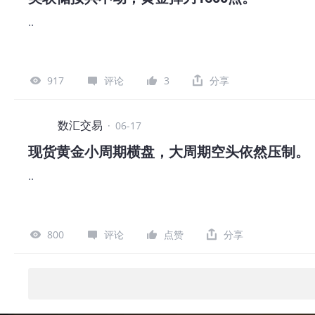
61.7，最小值44.8，最大值出现距今已一年时间，最
..
的数据升高只能定义为反弹，利多效应有限。 本周三：EIA原
当周EIA原油库存数据，前值为减少826.3万桶。美国至6
EIA商业原油库存和战略石油库存均处于双双大降的趋势
数据可能出现反转。由于不确定性较高，预期值尚未发布。
917
评论
3
分享
数汇交易
·
06-17
现货黄金小周期横盘，大周期空头依然压制。
..
800
评论
点赞
分享