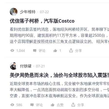
美元，增速略低于交付量，说明平均售价继续承压。剔除监管
16.3%。监管积分收入也从去年同期的4.39亿美元降至1.4
少年维特
·
07-22
21.1%；营业利润同比下降57%至3.98亿美元，营业利润
优信落子柯桥，汽车版Costco
充分转化为利润，是这份财报最明显的问题。 能源业务也有
看到优信新店签约消息，落地绍兴柯桥经开区。简单聊下这个
增长53%，同比增长41%，但能源收入只增长13%至31.3
期用地约90亩、建筑面积约11万平方米，容量超2500
20.4%，其中包括约2.4亿美元的历史项目电芯质保调整
这个店我理解是按照优信长三角支点逻辑设立的。 绍兴常住
储能产品价格正受到竞争影响。 相对较好的业务是服务及其
当地民营经济、制造业和商贸基础都比较好。按照之前测算
率升至14.1%，创下历史新高。 现金流是市场更担心的部分
1,044
评论
1
分享
在可进可退。 在区位上，柯桥经开区离杭州萧山机场比
支达到57.89亿美元，同比增长142%，环比增加约33亿
交通走廊，园区披露的项目服务半径是200公里。可以虹
斯拉两年多以来首次出现季度自由现金流转负，现
群，这样加起来2500台算是比较保守的规划。 2. 柯桥
付轶啸
·
07-21
说，绍兴项目除了优信仓储大卖场，还将引入运动场馆、
美伊局势悬而未决，油价与全球股市陷入震荡
车生活综合体的思路打造。 优信这种大卖场基本等同于汽车
近期全球资本市场的核心主线，完全被中东地缘冲突牢牢
量，偏目的地消费，有更大的区域辐射半径，房租成本可
率大幅降低，一点消息面扰动就能引发剧烈多空分歧，一
的耐用品消费，买车往往还是家庭共同决策，外加检测、
空袭，直接冲击霍尔木兹海峡航运安全。作为全球原油海
果把餐饮、运动类似的体验业态并进来，消费者可以省不
点燃市场供给恐慌。资金端的反应来得十分迅速，海外对
购车等待时间变成消费时间。 6月23日，商务部等部门公
586
评论
点赞
分享
押注地缘风险溢价长期存在，推动布伦特原油稳稳站上90
绍兴都在，当时文件明确鼓励商旅文体健融合以及新场景