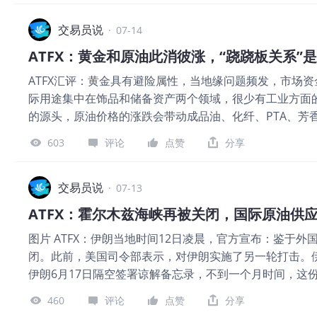
署环比增长53%，单位部署收入保持稳定。 现金转弱： Q2
动，而大部分个股仍然偏弱，这更可能是权重修复，而不
速： 资本开支占营收比例可能升至24%。 SPCX关联： T
交易员说
立主线。 港股可能交易估值修复、互联网平台和内地资金
·
07-14
交易变量。
$SpaceX(SPCX)$
估值偏高： 2026年GAAP市
和能源价格影响。两者必须采用不同的策略适用范围。 第
ATFX：黄金和原油此消彼涨，“跷跷板关系”
毛利率、自由现金流、Robotaxi运营数据。 交付很强，也
位引擎不
ATFX汇评：黄金具有避险属性，当地缘问题频发，市场
付480,126辆。其中Model 3/Y交付467,762辆，占总
际用途集中在饰品和储备资产两个领域，很少有工业方面
然高度集中。(Tesla Investor Relations) 和Q1
的源头，原油价格的涨跌会带动成品油、化纤、PTA、芳
只增长10.6%。交付比生产多
母”，因为原油价格的涨跌会通过直接的燃油/成品油价格和
603
评论
点赞
分享
缘问题出现时，受避险情绪提振，黄金可能上涨，原油可
美国直接相关，可能引发市场人士对美国经济衰退的预期
美伊冲突，霍尔木兹海峡频繁关闭，能源市场供应受阻，
交易员说
·
07-13
大，经济衰退预期快速升温。这种局面下，原油上涨而黄金
ATFX：霍尔木兹海峡再被关闭，国际原油供
问题导致两者反向波动外，原油的顺周期属性和黄金的逆周
图片 ATFX：伊朗当地时间12日凌晨，官方宣布：鉴于
期从衰退转向复苏，工业需求增加，原油作为化工的源头
闭。此前，美国司令部表示，对伊朗实施了另一轮打击。
前，国际原油价格会受益于需求端的变化而上涨。黄金是
伊朗6月17日隔空签署谅解备忘录，不到一个月时间，这
渐降温，银行、机构持有黄金这类无息资产的机会成本越
先违反了协议内容。无论谁的责任更大，现实是霍尔木兹
下跌。 图1，WTI和黄金的走势叠加-ATFX 长周期的
460
评论
点赞
分享
轮冲击。 根据伊朗方面的数据，过去24小时，总计11艘
原油出现此消彼长的反向波动关系。在实际的行情走势中