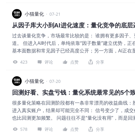
定性，并非双方已落地的军事行动，而是特朗普当局模棱
汽车消费试点方向高度契合。 对比看，西安大卖场是标
有放出扩大全面战争的强硬信号，也未释放缓和矛盾、启
小猫量化
业地标，优信单店的示范效应会更强，预估会加速各地引入。
·
07-21
险。资本定价依赖确定性，不上不下的僵局会持续放大全
中，有10个与此次40个改革试点城市重合。 从选址逻辑
情。 从盘面细分逻辑拆解，两类资产走势分化逻辑十分清
过去谈量化竞争，市场最常比较的是： 谁拥有更多因子
除、美伊双方未达成停战共识，地缘溢价就会持续托底油
道。 但进入AI时代后，单纯依靠“因子数量”建立优势，
调，逢低抄底资金也会快速承接，下行空间被持续压缩。
基本面数据和常见因子已经高度公开；另一方面，AI正在
期，直接限制美联储降息节奏，长期高利率环境对高估值
型迭代的门槛。过去需要一个团队数周完成的研究工作，
原油、黄金等抗通胀避险品种，进一步拖累科技板块修复
423
评论
点赞
分享
着，未来量化系统之间真正的差距，不再只是“谁的因子库更
一，美伊释放停战、谈判信号，地缘风险快速降温，油价
究转化为稳定系统； 谁能在真实交易中持续验证； 谁能
其二，冲突全面升级，市场提前
简单堆积几百个因子就能形成长期护城河。 因子越多，
小猫量化
·
07-20
能带来参数冗余、逻辑冲突和过度拟合。一套回测非常漂
回测好看、实盘亏钱：量化系统最常见的5个
变化、成交成本和数据偏差迅速失效。 因此，小猫量化
很多量化策略在回测阶段都有一条非常漂亮的收益曲线：
系。 系统围绕港股和美股，重点部署趋势突破、均值回
进入真实账户，结果却可能完全不同： 信号变少了，成
都需要明确： 适用于什么市场； 适用于什么市况； 风险
也比回测更加频繁。 问题往往不是“量化没有用”，而是回
执行。 策略不是独立存在的，而是与市场环境绑定。 第
化在策略开发和实盘运行中，重点防范以下五类常见陷阱。 
条件，在强牛、震荡、熊市和强熊环境中的有效性可能完
578
评论
点赞
分享
如果反复调整参数，直到历史曲线足够漂亮，策略很可能
所有市场，而是分别识别港股和美股的短周期、长周期状