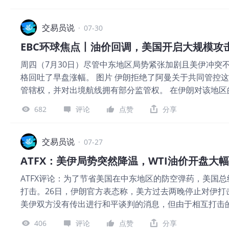
又恢复到 80 美元的水平，但此次事件让人不禁想到：油
们而言，我们应当关心的是：如果双方又撕毁协议，甚至
话，那么这一次，对市场的影响会如何？ D Prime 认
交易员说
·
07-30
可能会大于前期，因此对市场的影响也不容小视。 一、为
EBC环球焦点丨油价回调，美国开启大规模攻
订谅解备忘录的时间作为界限，我们可以把此前的事件视
周四（7月30日）尽管中东地区局势紧张加剧且美伊冲突
突而直冲 120 美元，但随着双方谅解备忘录的签订，油价
格回吐了早盘涨幅。 图片 伊朗拒绝了阿曼关于共同管控
时，7 月初，冲突再起，油价再破 100 美元。 但是，D 
管辖权，并对出境航线拥有部分监管权。 在伊朗对该地
限的，这也是为什么后来油价迅速回落到 80 美元的价位上
复性打击，这可能在短暂的平静之后再次引发更广泛的冲突
红海航道成为霍尔木兹海峡的替代路线，各国也紧急释放
682
评论
点赞
分享
占到美国进口商品的99.4%，其运作机制更为永久且具有
不足。今年 3 ~ 5 月，我们预计供给增加了 900 万桶/
盛顿方面继续释放战略石油储备，但是由于石油随着国内
迅速回落。 · 高油价在一定程度上抑制了需求，从而减
上周美国原油库存急剧下降。 专家警告称，库存的急剧
交易员说
工率下降以及成品油供应不足，也会导致部分终端需求被
·
07-27
油供应中断时对欧洲和亚洲提供援助的能力。 图片 EBC
年在寻求新能源转型，
ATFX：美伊局势突然降温，WTI油价开盘大
日均线。若价格能干净利落地收于86.78上方，近期接近9
ATFX评论：为了节省美国在中东地区的防空弹药，美国
品种简报 图片 行情风云变幻，给账户做一次“特别体检”显
打击。26日，伊朗官方表态称，美方过去两晚停止对伊
基金级的评价体系，仅需5秒钟，就能从六个维度深度扫
美伊双方没有传出进行和平谈判的消息，但由于相互打击
【EBC平台风险提示及免责条款】：本材料仅供一般参考
幅降温，美原油WTI走势失去主要支撑。 上周美原油WTI的收
财务、投资或其他建议。
406
评论
点赞
分享