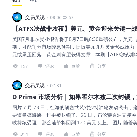
交易员说
·
08-06 02:52
【ATFX决战非农夜】美元、黄金迎来关键一
美国7月非农就业报告将于8月7日晚8:30重磅公布，美
期，可能削弱市场降息预期，提振美元并对黄金形成压力
元或承压回落，黄金则有望获得支撑。本期【ATFX决战
金的潜在走势，带你提前锁定非农行情焦点。#非农报告 #
197
评论
点赞
分享
交易员说
·
07-31
D Prime 市场分析 | 如果霍尔木兹二次封
图片 7 月 23 日，红海的胡塞武装对沙特油轮发动袭
要道曼德海峡，也要被封锁了。26 日，布伦特原油直接冲
峡持续受阻，那么油价将回到 120 美元以上。 图片 随着
价因情绪修复而暴跌，股指、黄金则暴涨，但是美伊之间
314
评论
点赞
分享