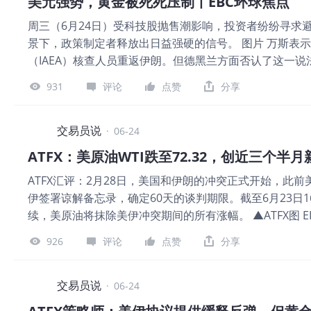
美元强势，黄金被死死压制丨EBC环球焦点
热门品种简报 图片 【EBC风险提示及免责条款】：本
周三（6月24日）受科技股抛售潮影响，投资者纷纷寻求
资或其他建议。
景下，政策制定者释放出日益强硬的信号。 图片 万斯表
（IAEA）核查人员重返伊朗。但德黑兰方面否认了这一
资产的声誉面临压力，原因是推动其上涨的部分因素受到
931
评论
点赞
分享
德意志银行预计，如果美联储维持利率不变，第三季度黄金目
模买入黄金直至2026年，2027年则降至40吨，这可
的黄金进口量仍飙升至两年来的最高水平，而该国黄金ETF出
交易员说
·
06-24
示，在一根大阴线线击穿结构性支撑后，黄金价格处于承压
ATFX：美原油WTI跌至72.32，创近三个半月
势。 热门品种简报 图片 【EBC风险提示及免责条款】
ATFX汇评：2月28日，美国和伊朗的冲突正式开始，此前美
务、投资或其他建议。
伊签署谅解备忘录，确定60天的谈判期限。截至6月23日1
续，美原油将抹除美伊冲突期间的所有涨幅。 ▲ATFX图 E
减少499.5万桶。过去八周，EIA原油库存一直显示为
926
评论
点赞
分享
致霍尔木兹海峡封闭，海湾石油无法顺利出口至消费国，美
录之后，霍尔木兹海峡的开放将逐步完成。从现状看，即
日实际通过的船只仅为55艘（正常状态下约为125艘），
交易员说
·
06-24
要原因已经不再是地缘性的，而是其他现实问题。比如伊