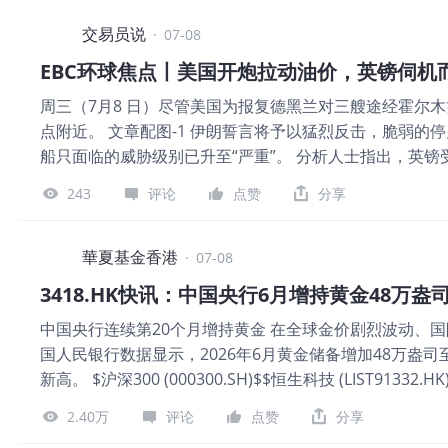
争、贸易碎片化以及对人工智能预期可能出现调整所带来的持续
支撑位在成交量持续萎缩的背景下保持稳固，短期内最可能的
交易员说
·
07-08
变幻，账户做一次“特别体检”显得尤为重要。EBC特博（
EBC环球焦点丨美国开炮拉动油价，英镑伺机
度扫描、摸清你账户的脉搏，诊断你的交易基因。 【EB
周三（7月8 日）尽管美国为报复德黑兰对三艘途经霍尔
不应被视为）值得信赖的财务、投资或其他建议。
点附近。 文章配图-1 伊朗誓言将予以猛烈反击，脆弱
船只面临的威胁级别已升至“严重”。 分析人士指出，英
然气储备水平极低而陷入困境的经济构成威胁。 随着首相热门
243
评论
点赞
分享
可能大举增加支出的担忧已有所缓解。 此举成功消除了
支出增加和减税。 据标普全球发布的数据，6月英国服务业
图-1 EBC金融集团分析师表示，英镑即将形成黄金交叉。
華夏基金香港
·
07-08
下跌。 热门品种简报 行情风云变换，给账户做一次“特别体
3418.HK快讯：中国央行6月增持黄金48万盎
系，仅需5秒钟，就能从六个维度深度扫描、摸清你账户的
中国央行连续第20个月增持黄金 在全球金价剧烈波动、
料仅供一般参考使用，无意作为（也不应被视为）值得信
国人民银行数据显示，2026年6月黄金储备增加48万盎司至
新高。 $沪深300 (000300.SH)$$恒生科技 (LIST91332.
(.SPX.US)$$紫金矿业 (02899.HK)$$黄金ETF-SPDR (GLD
2.40万
评论
点赞
分享
(06181.HK)$$金 (LIST22519)$ 数据来源： 1. 华尔街见闻快讯