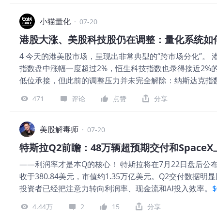
适性的规律。 典型表现是： 在某段历史数据中表现优秀
什么水平。 第三层护城河，是仓位与风控协同。 很多系统
化更强调参数的逻辑解释和稳定区间，而不是追求某一个
小猫量化
许买”的问题。 小猫量化将交易流程拆分为： 策略发现机
·
07-20
的和不同市场环境中均能保持相对稳定，才具备进一步验证的
券商API完成执行； 持仓建立后继续管理止损、止盈和利
港股大涨、美股科技股仍在调整：量化系统如
常按照理论价格成交，但实盘需要面对： 佣金、平台费
4 今天的港美股市场，呈现出非常典型的“跨市场分化”。
动。 策略频率越高，这些成本的影响越明显。一套毛收
指数盘中涨幅一度超过2%，恒生科技指数也录得接近2%
期望。 小猫量化以中低频策略为主，不依赖毫秒级抢单
低位承接，但此前的调整压力并未完全解除：纳斯达克指数
的偏差。策略的预期盈利空间必须能够覆盖交易成本，而不是
到10%，较6月高点已回落约20%。 这意味着，当前不能
来函数和前视偏差，是回测中最隐蔽也最危险的问题。 
471
评论
点赞
分享
束”来概括市场。 同样是科技资产，港股互联网平台、美
统可以在当天更早的位置成交；或者在计算指标时，无意间
资金结构和趋势阶段并不相同。美股科技板块正在消化高估
中不存在的信息优势。 小猫量化要求信号只能基于当时
股部分科技资产则可能获得资金轮动和估值修复支持。 美
美股解毒师
算、风控检查和订单执行按照真实时间顺序处理。不能在
·
07-20
期货一度上涨约0.4%，但这种修复更接近对上周快速下
4. 样本偏差 如果回测只选择今天仍然表现良好的股票，
特斯拉Q2前瞻：48万辆超预期交付和Space
待大型科技公司财报、成交量和板块内部强度进一步验证
的。 同样，
——利润率才是本Q的核心！ 特斯拉将在7月22日盘后公布2
不是预测哪个市场最终正确，而是避免把不同市场错误地
收于380.84美元，市值约1.35万亿美元。Q2交付数
美股的市场环境。 港股出现强势反弹，不代表系统立即
投资者已经把注意力转向利润率、现金流和AI投入效率。
也不意味着所有港股科技策略都要同步停止。 系统需要分
Direxion(TSLL)$
摘要 交付强劲： 预期环比增长34%，同时消
上涨可以改变市场情绪，却不足以确认中期趋势。系统会
4.44万
2
15
分享
3/Y占交付量97.4%。 单车承压： 汽车收入增速低于交
构，以及多日状态是否获得确认。 第二，板块上涨是否具