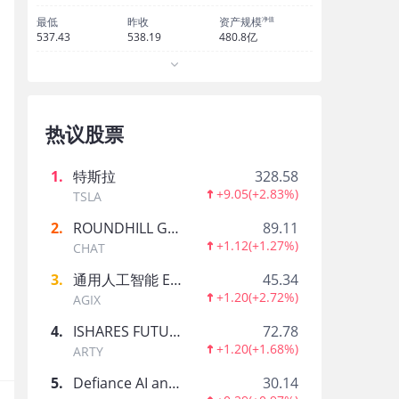
道琼斯指数8月7日（周五）收盘上涨151.42点，涨幅
净值
最低
昨收
资产规模
指数8月7日（周五）
537.43
538.19
480.8亿
格隆汇
·
08-07 20:04
热议股票
美股开盘：三大指数集体上涨，存储板块盘中
1
.
特斯拉
328.58
+9.05
(
+2.83%
)
TSLA
国际金融报
·
08-07 16:12
2
.
ROUNDHILL GENERATIVE AI & TECHNOLOGY ETF
89.11
+1.12
(
+1.27%
)
CHAT
美股走势分化，道琼斯指数跌0.12%，纳斯达克
3
.
通用人工智能 ETF-AGIX
45.34
+1.20
(
+2.72%
)
AGIX
4
.
ISHARES FUTURE AI & TECH ETF
72.78
+1.20
(
+1.68%
)
每日经济新闻
·
08-07 13:36
ARTY
5
.
Defiance AI and Power Infrastructure ETF
30.14