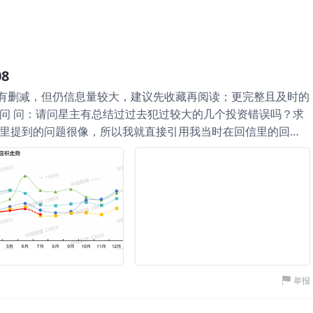
8
有删减，但仍信息量较大，建议先收藏再阅读；更完整且及时的
提问 问：请问星主有总结过过去犯过较大的几个投资错误吗？求
信里提到的问题很像，所以我就直接引用我当时在回信里的回
自己的投资经验或许并不适合你，但我很乐意跟你分享我的思
是做大类资产的分散配置，从机构视角称做SAA，我给自己定的
盘也是去年离职后开始的。很有趣的是，刚开始的实盘时，配置的
全球主流股市的宽基ETF、各类债券和另类资产的ETF，总计
展到20个以上了，也是经历了先增后减的过程。 整体而言，今
伊朗冲突时，当然现在都已经收复了。我自己的复盘是，每次跌
是很有益的反思。 比如第一次跌破是因为伊朗冲突后传统分散
跌，反而后来跌的更多，但后面即时修正的点在于，看清了年内
举报
另类资产里找对冲策略，开始选择下沉到行业/主题以及深入研
还记得的话，4月AI产业链的反弹是脱离油价压力的独立行情，