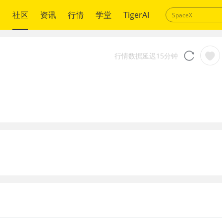
绍
社区
资讯
行情
学堂
TigerAI
行情数据延迟15分钟