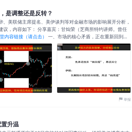
熟知的个股/ETF期权有三大底层区别：
式期权，买方随时可以行权。而 DJX 是
，是调整还是反转？
天行权。作为卖方，你完全不用担
华、美联储主席提名、美伊谈判等对金融市场的影响展开分析，
. 现金交割：告别“强买强卖” 到
建议，内容如下： 分享嘉宾：甘灿荣（芝商所特约讲师。曾任
股票，瞬间锁死你的保证金。而 DJX 直
堂内容链接（请点击）
一、市场的核心矛盾，正在重新回到美
资金。 3. 小资金友好 + 每日
特朗普访华后的中美经贸消息、新任美联储主席提名通过后的政
的是，它现在有每日到期（Daily
看是三条线索并行，实际上最终都会落到同一个核心变量上——
核心蓝筹发财报时，它是玩末日期权
近，市场关注重点正在从地缘和外交事件本身，逐渐转向这些事件
 标普 500，有什么不同？ 很多人把标普
不管是中美经贸关系边际缓和，还是美伊谈判反复、油价波动加
严重受到几大科技巨头的权重绑架；而道
至重新加息”的预期变化上。 二、特朗普访华落地后，为何股指
（如高盛、联合健康、卡特彼
指出现了集体下跌。核心原因还是消息整体符合预期，但没有形
比如关税边际调整、波音飞机采购、农产品采购，以及 H200
成果的兑现，而不是新的利好增量。
$豆油主连 2607(ZLmain)$
举报
配置升温