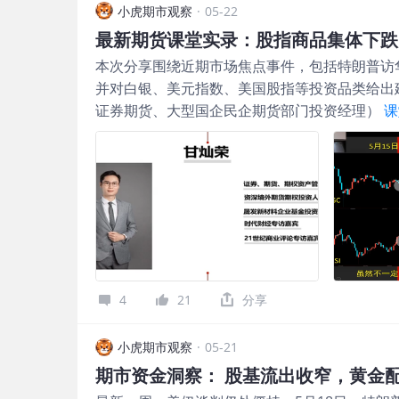
什么说 DJX 才是散户的“免坑”利器？ 它和我们
小虎期市观察
·
05-22
1. 欧式行权：再也不怕“半夜被偷袭” DIA 是美
最新期货课堂实录：股指商品集体下跌
欧式期权
$1/100道琼斯(DJX)$
，只能在到期日当
本次分享围绕近期市场焦点事件，包括特朗普访
心盘中被提前指派，策略可以踏踏实实执行到底。 2
并对白银、美元指数、美国股指等投资品类给出
期若进入价内，DIA 会强行塞给你真实的 ETF 
证券期货、大型国企民企期货部门投资经理）
课
接结算现金差价，赢了拿钱，输了扣钱，绝不占用额外
联储 最近一到两周，市场同时被三件事牵动：
到期 DJX 的名义价值只有道指的 1/100。更爽
策预期变化，以及美伊谈判的后续走向。表面上
Expiries）的合约。在美联储公布数据或者
美联储未来的政策方向。 随着6月议息会议临
（0DTE）绝佳的防身工具。 💡 二、 道指 vs
会不会改变美联储后续的利率路径。换句话说，
500 和道指混为一谈。其实，标普 500 现在
剧，最后都会反映到市场对“降息、暂停降息，甚
指只精选了 30 家美国最核心的实体蓝筹巨头
和商品反而下跌 特朗普访华结束后，商品跟股
成明显的超预期利好。中美之间虽然有一些进展，
芯片出口限制放松等，但这些更多属于前期谈判
4
21
分享
小虎期市观察
·
05-21
期市资金洞察： 股基流出收窄，黄金