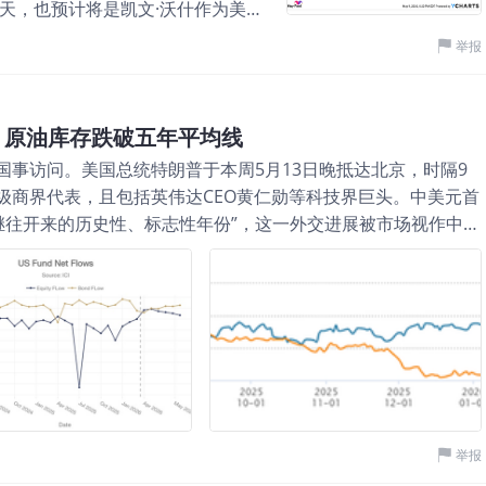
天，也预计将是凯文·沃什作为美联
任职五年(2006年2月24日至
举报
机，因此也为他担任这一关键领导者职
给这家央行带来变化——这些变化可
历史新高点位的道琼斯工业平均指数、
，原油库存跌破五年平均线
市场而言，沃什主导的推动美联储资产
事访问。美国总统特朗普于本周5月13日晚抵达北京，时隔9
胀的分析框架这两项改革举措的共同
级商界代表，且包括英伟达CEO黄仁勋等科技界巨头。中美元首
通胀仍高、能源冲击未平息、就业尚
系继往开来的历史性、标志性年份”，这一外交进展被市场视作中美
时推进缩表、弱化过度前瞻指引、强
好。 截至2026年5月15日下午2点，本周重点资产涨跌幅情况
降息预期交易”转向“沃什时代的期限
察价格波动已不足以把握资产运行主线。相较之下，库存变化更
10年及以上长期限收益率更难快速
因此，不妨从库存与资金两个维度，统一观察美股、美债、原
着估值扩张空间受限;对美元则可能
流入双双扩大 根据ICI的最新数据显示： ICI简介
负债表去杠杆 沃什的核心改革方向包
e，美国投资公司协会）成立于1940年，是美国基金行业最核心的协会机构之
政策文化变革，但这些变化大概率会
募基金申赎变化的权威来源。 同时，ICI长期发布美国及全球
规模中央银行的长期批评声音，是其
覆盖面广，也因此被券商、研究机构和财经媒体大量引用。 股
年3月，美联储中央银行持有的总资产规
当周，美国股票型基金单周预计净流出326.2亿美元，延续此前连
轮(现已结束的)量化紧缩周期帮助这
举报
面仍然偏弱，市场风险偏好尚未出现明显修复。从边际变化来
元，但鲍威尔的继任者明显希望大幅