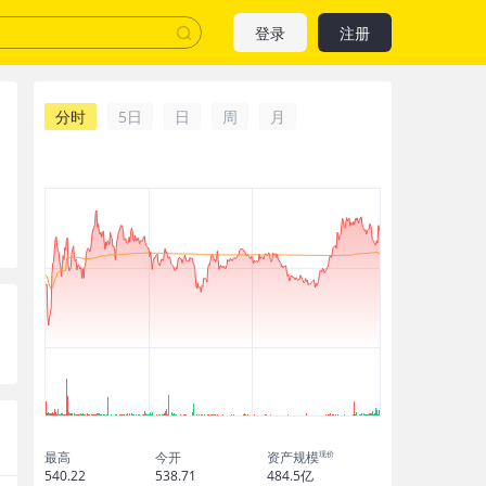
登录
注册
分时
5日
日
周
月
现价
最高
今开
资产规模
540.22
538.71
484.5亿