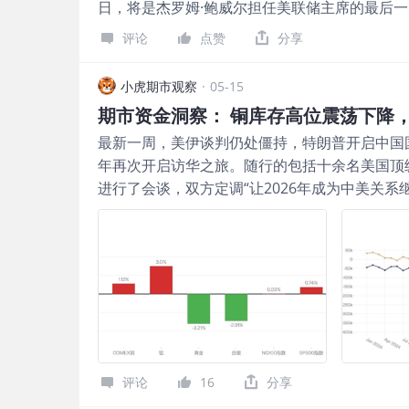
日，将是杰罗姆·鲍威尔担任美联储主席的最后一
储主席开始首个任期的日子。沃什曾在美联储理事会
评论
点赞
分享
2011年3月31日)，这一期间恰逢全球金融危
位带来了重要经验。 但由沃什领导的美联储将
小虎期市观察
·
05-15
能威胁到近日在AI算力牛市叙事驱动之下屡创
期市资金洞察： 铜库存高位震荡下降
标普500指数以及纳斯达克综合指数。 对金融
最新一周，美伊谈判仍处僵持，特朗普开启中国国
负债表去杠杆以及是重新定义或重塑美联储对通
年再次开启访华之旅。随行的包括十余名美国顶
效果，是提高高估值资产的折现率压力。 由于
进行了会谈，双方定调“让2026年成为中美关
具韧性，新任主席很难快速转向降息;但若他同
关系迎来“新定位”，极大提振了全球市场的风险偏
化价格稳定优先级，市场将逐步从“鲍威尔时代的
如下： 在宏观预期反复摇摆的环境下，单纯观
溢价与通胀可信度交易”。这对美国债市则意味着
能刻画实体供需，资金流向更能反映配置偏好。
下行，进而对全球股票市场等风险资产而言意味
油、铜、铝及金银的最新变化。 1.股基流出与债基
形成阶段性支撑。 凯文·沃什打算为美联储资产
（Investment Company Institut
括资产负债表、通胀分析和央行内部技术/货币
一，其资金流数据在市场上被广泛视为观察美国公
是渐进式推进。 可以说，沃什对这家全球最大
受监管基金资产和资金流统计，统计口径稳定、
资产负债表愈发膨胀。从2008年8月至2022
基资金净流出进一步扩大：截至2026年5月6日
模增长了约十倍，至接近9万亿美元。尽管此前一
评论
16
分享
续数周的净流出状态，说明权益类共同基金资金
一数字降至截至2026年5月6日的6.7万亿美