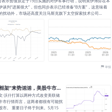
普表示暂缓原定于19日实施的对伊军事行动，说明美伊博弈在本
谈判“进展很大”，但也同步表示已经准备“B方案”，这意味着
的扰动外，市场还高度关注马斯克旗下太空探索技术公司
 截至2026年5月21日下午3点，本周重点资产涨跌幅情况如下： 在
已不足以把握资产运行主线。相较之下，库存变化更能刻画实体
从库存与资金两个维度，统一观察美股、美债、原油、铜、铝及
CI的最新数据显示： ICI简介（Investment Company
40年，是美国基金行业最核心的协会机构之一，其资金流数据在市场
源。 同时，ICI长期发布美国及全球受监管基金资产和资金流
、研究机构和财经媒体大量引用。 股基资金继续净流出，但边
国股票型基金预计净流出291.7亿美元（占3月31日资产的
举报
共同基金资金面依旧偏弱，市场风险偏好尚未出现明显修复。从
流出325.5亿美元收窄至291.7亿美元，单周少流出约33.8亿
但短期资金撤出力度较前一周已有所减弱。 债基资金继续维持
美联储“沃什时代”开启！“缩表+通胀新框架”来势汹汹，美股牛市面临压力测试
5月13日当周，美国债券型基金预计净流入125.6亿美元（占3月
文·沃什打算以两种方式改变美联储
牛市行情而言，这两者都很有可能扰
市。 重要日子终于到来。5月15