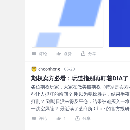
纳生信移动宝”使高性能算力能够“随科研与临床
信移动宝助力客户加速完成从测序数据到科学洞察
为核心，融合国际水平的标准化多组学和智能化
部署至科研与临床研究现场。该方案不仅能够支
可在高效数据本地化处理的基础上，兼顾安全合
土客户。” 因美纳全球高级副总裁兼大中华区总
沿多组学解决方案，以及持续拓展的本土生态合
评论
点赞
分享
察。我们也期待与更多中国产学研伙伴携手，持
倾力打造，并在研发过程中得到西安交通大学叶
choonhong
·
05-29
生信专家支持深度融合： 全球大型队列项目广
期权卖方必看：玩道指别再盯着DIA
DRAGEN，被全球众多国家级基因组学项目所广泛
人群健康研究项目（PRECISE-SG100K）
各位期权玩家，大家在做美股期权（特别是卖方
些让人抓狂的瞬间？ 刚以为稳操胜券，结果半夜
打乱？ 到期日没来得及平仓，结果被迫买入一堆
一跳空风险？ 最近读了芝商所 Cboe 的官方
适合散户的宝藏工具——DJX（道指指数期权）。
评论
1
分享
DIA）
$道琼斯ETF(DIA)$
的期权，强烈建议你了解一