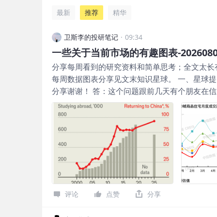
最新
推荐
精华
卫斯李的投研笔记
·
09:34
一些关于当前市场的有趣图表-2026080
分享每周看到的研究资料和简单思考；全文太长
每周数据图表分享见文末知识星球。 一、星球
分享谢谢！ 答：这个问题跟前几天有个朋友在
答： 首先，每个人的投资策略是不一样的，我
考。 我的投资策略之前在历史文章里也提过，
目标是10%的年化收益率和波动率。但真正实
资产还是严格按照在机构时的配置策略，只覆盖了
也就12个标的，但到现在，持仓过的标的已经扩
年一共出现了三次跌破净值，最大回撤就是3月
破净值原因都不一样，但对我的投资策略其实都
配置失效，当时超配的黄金不但没能对冲股市下
评论
点赞
分享
宏观驱动已经让位于微观驱动，因此相比从传统
究AI产业链来寻找对冲宏观风险的资产。如果你