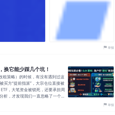
需求而动”。 作为国内首创的可移动式生信分析平台，因美纳生
的转化。因美纳生信移动宝以DRAGEN™超高速组学分析平台
生信分析软件，将原本依赖固定机房的高精度组学分析能力灵活
撑全基因组、肿瘤、药物基因组学及多组学等复杂应用场景，更
规与分析效率。 “因美纳始终秉持以客户为中心的理念，服务本
经理郑磊表示，“因美纳希望通过更贴近一线需求的生信分析及前
作，支持多组学数据更高效地转化为服务科研与临床研究的洞
举报
续推动精准医疗相关研究与应用的发展。” 该解决方案由因美纳
凯教授团队的专业建议，将高性能计算、成熟标准化分析流程与
泛采用的核心引擎：因美纳生信移动宝的核心计算引擎
了，换它能少踩几个坑！
采用，其中包括英国生物银行（UK Biobank），新加坡十万
等。 创新方案与全流程分析支持：内置最新的多组学和智能化软
收租策略）的时候，有没有遇到过这
被买方“提前指派”，大宗仓位直接被
 ETF，大笔资金被锁死，还要承担周
投研分析，才发现我们一直忽略了一个更
如果你经常交易道指 ETF（代码：
举报
下 DJX 的独特优势。 💡 一、 为