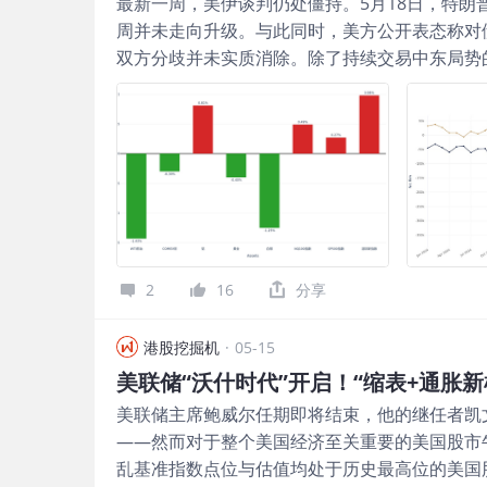
最新一周，美伊谈判仍处僵持。5月18日，特朗
周并未走向升级。与此同时，美方公开表态称对伊
双方分歧并未实质消除。除了持续交易中东局势
（SpaceX）可能创下“史上最大IPO”的进展。
宏观预期反复摇摆的环境下，单纯观察价格波动
供需，资金流向更能反映配置偏好。因此，不妨
金银的最新变化。 1.股基流出收窄，债基吸金放缓 根据I
Institute，美国投资公司协会）成立于19
上被广泛视为观察美国公募基金申赎变化的权威来
统计，统计口径稳定、覆盖面广，也因此被券商
际压力有所缓和：截至2026年5月13日当周，美
2
16
分享
0.2%），仍连续处于净流出区间，说明权益类
边际变化来看，5月13日当周较5月6日当周的预计净
港股挖掘机
·
05-15
美元，表明股票型基金赎回压力虽然仍在延续，
净流入，但边际流入力度有所回落：截至2026年
31日资产的0.2%）
美联储主席鲍威尔任期即将结束，他的继任者凯
——然而对于整个美国经济至关重要的美国股市
乱基准指数点位与估值均处于历史最高位的美国股