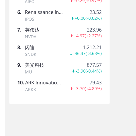
美股走势分化，道琼斯指数跌0.12%，纳斯达克
+0.29
(
+0.97%
)
AIPO
6
.
Renaissance International IPO ETF
23.52
+0.00
(
-0.02%
)
IPOS
智通财经
·
08-07 13:34
7
.
英伟达
223.96
+4.97
(
+2.27%
)
NVDA
道琼斯、标普 500、纳斯达克指数开盘上涨
8
.
闪迪
1,212.21
-46.37
(
-3.68%
)
SNDK
9
.
美光科技
877.57
-3.90
(
-0.44%
)
链捕手
·
MU
08-07 13:32
10
.
ARK Innovation ETF
79.43
+3.70
(
+4.89%
)
美股开盘 | 三大指数集体高开！光通信概念股走强
ARKK
Optoelectronics涨超13%
老虎资讯综合
·
08-07 13:30
美股期指短线走高，道琼斯指数期货涨0.24%