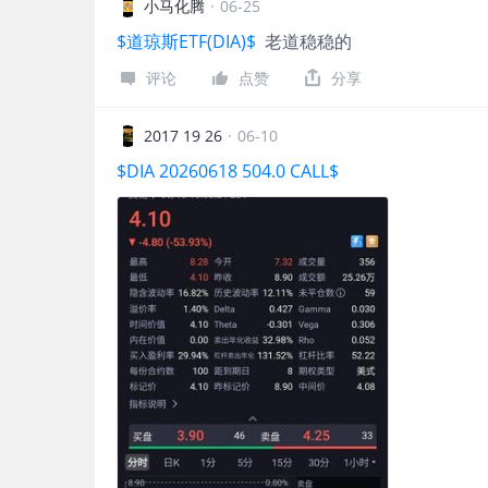
小马化腾
·
06-25
这就是市场通过下跌在提醒我该多学习的明确信
$道琼斯ETF(DIA)$
老道稳稳的
开始超配一些贝塔更高的长久期资产，结果虽然
破，但好在并未减仓并坚持策略，最后也成功实
评论
点赞
分享
2017 19 26
·
06-10
$DIA 20260618 504.0 CALL$