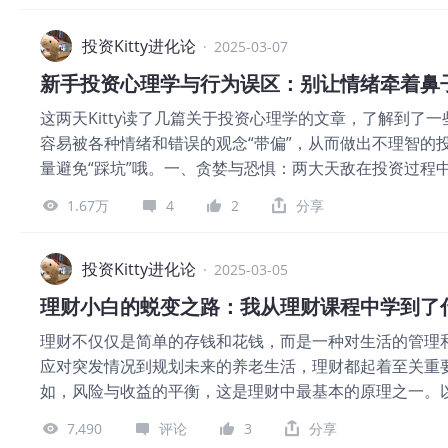
值为100元，那么投资者应尽量在低于100元的价格买
业绩不佳等风险因素。在实际投资中，这意味着我们要深
投资Kitty进化论
·
2025-03-07
等待合适的买入时机。防御型投资策略对于那些没有太多
新手投资心理学与行为误区：别让情绪牵着鼻
资策略。这一策略的核心是选择高质量的股票和债券，构
这两天Kitty读了几篇关于投资心理学的文章，了解到
说，防御型投资者可以将一部分资金配置在具有长期稳定
容易被各种情绪和错误的观念“带偏”，从而做出不理智的投
定，能够提供持续的股息收益。同时，另一部分资金可以
量避免“踩坑”哦。一、贪婪与恐惧：两大天敌在投资过程
例如，按照书中建议，投资者可以构建一个由10-30只
时，股票不断上涨，基金净值不断增加，贪婪的情绪便会
利能力和较高的股息率。并且，每隔一段时间对投资组合
1.67万
4
2
分享
追加投资，不甘心也不满足于在高点止步、获利了结。然
型投资策略相对应，书中也为那些愿意投入更多时间和精
接踵而至。这时，我们又会惊慌失措地抛售手中的股票或
旨在通过深入研究和
己的情绪。在市场波动时，不要被短期的涨跌所左右，而
投资Kitty进化论
·
2025-03-05
按照计划执行，避免因情绪波动而做出冲动的决策。二、
理财小白的蜕变之路：我从理财课程中学到了
就变得过度自信。比如，刚买的一只股票涨了，或者投资
理财不仅仅是简单的存钱和花钱，而是一种对生活的管理
指掌。于是开始加大投资额度，盲目地进行各种操作，这
应对突发情况到规划未来的养老生活，理财都起着至关重
认识到，投资市场充满了不确定性，没有人能够精准地预
如，风险与收益的平衡，这是理财中最基本的原理之一。
和谨慎的态度，不断学习并积累经验，而不是被一时的小
财富增长。通过系统学习我认识到，高收益往往伴随着高
断地买卖股票或基金，抓住每一个市场波动的机会，从而
7,490
评论
3
分享
投资股票，虽然可能获得高额回报，但也面临着股价暴跌
去对长期投资机会的把控。长期投资才是实现资产稳健增