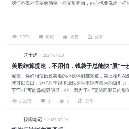
我们不仅外表要像偶像一样光鲜亮丽，内心也要像虎一样
3,972
评论
点赞
分享
芝士虎
·
2024-04-23
美股结算提速，不用怕，钱袋子总能快"股"一
虎友，你好相信做过美股的小伙伴们都知道，美股相对A股
就可以卖出，这样对于很多短线选手来说有很大的吸引力，
下“T+1”可能弊端更明显一些，因为“T+1”无法回避
却无法止损卖出。但是美股其实还有一个优点大家不太了解
2.22万
3
6
分享
美股的结算机制是慢于A股的，那为什么更慢反而成了优点
结算到底是什么意思？假设投资者当天买入了英伟达，那
然结算是两天后，但并不影响投资者买入之后的盈亏计算，
投阅笔记
·
2024-04-16
子，Jack当天想买入英伟达，当时Jack的账户里面并没