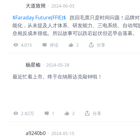
尤其是比亚迪等电车企业都在跌，特斯拉能自己涨吗？看
大道致簡
·
2024-06-03
格，他们都是同步涨同步跌。如果看好特斯拉，就应给给
$Faraday Future(FFIE)$
跌回毛票只是时间问题！品牌对
他们上涨不了，不要指望特斯拉自己涨。 一个企业，即
能化，从未提及人才体系、研发能力、三电系统、自动驾
由服装变为锂电池，投资风险和经营风险是非常大的，转
垒相反成本很低。所以故事可以跌宕起伏但迟早会落幕。
怕主营业务收入都会是汽车，不可能变成人形机器人，即
收主要在汽车业务，就无法摆脱目前的电动汽车产能过
4,015
评论
2
分享
杨星榆
·
2024-05-28
最近忙着上市。终于在纳斯达克敲钟啦！
2.82万
1
2
分享
a9240b0
·
2024-05-15