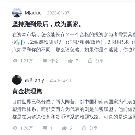
就是无限，这个模式可以一直玩下去，目前的矛盾其实是这
入吉门，那些神
乌克兰，中东的战争，因为一但这种模式不可持续，那么
MJackie
·
2025-01-07
纲领里心心念念的制造业回流
坚持跑到最后，成为赢家。
在资本市场，怎么能长存？一个合格的投资参与者需要具备
据📊）. 2:敏感预测能力（消息/规则/政策）. 3:K线技术
点如果和你的不同，那么请忽略。如果你是个赌徒，你也可
律，意思就是参与者中7个人亏钱2个人平手1个人赚，赚
1.21万
评论
7
分享
碰运气式乱买一通，买入只需要几秒钟，但是买入后后悔的
据） 如果要发掘一个长线，有潜力增长，让你的资金达
一些基本的财务知识。 阅读分析 一是这个公司的现金流
富哥only
·
2024-12-11
很大程度取决于现金流。 二是营收，他的主营收入是否
黄金梳理篇
公司和一些科技公司，都是亏损的，那么对于这些企业你
目前世界已然分成了两大阵营。以中国和南南国家为代表
处于实验阶段的药品，FDA属于1.2.3哪个级别，科技
塑货币体系。而那美西方为代表的则是加密联盟，他们偏
有无新增产品，市场热度与否更为关键。 三是资产负债
都是在为解决债务和货币体系的难题找路。可真的是殊途
公司，我通常会看存货量，如果他的库存积压太多，势必
大饼这两种资产，各自都面临着不小的挑战。”BCA研究
多人会诧异为什么这个也是需要考虑的重点，用句老话说
1.76万
1
5
分享
饼这两类资产在两到三年内价格走势的看法和逻辑，挺有
的兴齐眼药，港股的9毛9，2.3倍的利润全来源于子公