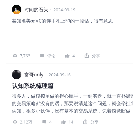
一句话，历史是会重复轮回的，很多基础的东西是相通的
统背后逻辑的理解，像大佬级交易员，一辈子琢磨的就是
时间的石头
·
2024-09-19
律，以客观现实为转移的，就像我前面说的猪肉一样，跌
某知名美元VC的伴手礼上印的一段话，很有意思
需求激增。供应却减少，这必然会让他回到平衡价位，也就
他5块6块的时候重仓进，握着不被甩下车等他暴发，一次
婪，恐惧，欲望，追高，）研究的本质就是让我们避免人
么时候该卖，所谓贵出如粪土，贱之入珍玉，买在无人问
在我看来复盘是一场属于你个人的艺术创作，需要你用心
7,763
评论
4
分享
带入历史走势的长河中，身临其境啊，这一点非常重要，
每一笔交易涨跌对自己心态的影响，从而得到更为直观且
富哥only
·
2024-09-16
的前提是不断复盘不断总结加强自己的信心，从而在后面
自若的告诉自己，一切皆在预料之中，就像航海的船长一
认知系统梳理篇
交钱去上所谓的辅导课，好好的一个找个房间，呆着复盘
很多人，做模拟单做的得心应手，一到实盘，就一直扑街
的交易策略都没有的话，那要说清楚这个问题，就会牵扯
认知，很多小伙伴，没有基本的交易系统，凭着感觉瞎做
统，还是做不好盘的话，那很大程度上，是受到的情绪的
2.12万
4
14
分享
念中，我们往往只有对赢的渴望，而忽略了对输的恐惧，