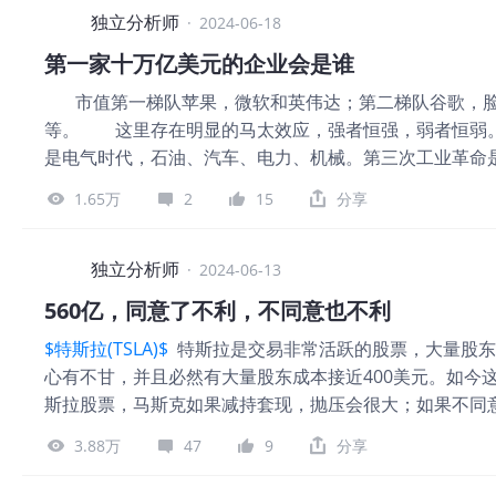
始，奈雪连续五年都在亏损，累计亏损超过53亿人民币 
独立分析师
·
2024-06-18
财报预警的公告一出，相当于告诉市场，去年就是个意外，
第一家十万亿美元的企业会是谁
们认为，这和奈雪选择的模式有关： 奈雪是少有的以直营
市值第一梯队苹果，微软和英伟达；第二梯队谷歌，脸
造茶饮品牌的社交空间文化，近年来还陆续推出了奈雪酒
等。 这里存在明显的马太效应，强者恒强，弱者恒弱。
三空间模式为新式茶饮增加了社交属性，给消费者带来了
是电气时代，石油、汽车、电力、机械。第三次工业革命
间较短，这就导致奈雪的第三空间虽然存在，却不能凭借
动互联网等。第四次工业革命是人工智能时代，引导这个
加了成本压力，也错过了门店扩张的黄金期 其他竞争对
1.65万
2
15
分享
三梯队并不容易翻身，因为他们进步时，第一梯队已经更
美元的企业有望是英伟达，时间应该在2030年之前，第
素，我仅仅是从目前的成长性来分析得出的观点而已。
独立分析师
·
2024-06-13
工业革命的时代，请把握苹果，微软和英伟达这三家企业
560亿，同意了不利，不同意也不利
$纳斯
$特斯拉(TSLA)$
特斯拉是交易非常活跃的股票，大量股东成
心有不甘，并且必然有大量股东成本接近400美元。如今
斯拉股票，马斯克如果减持套现，抛压会很大；如果不同
总之被特斯拉套牢的股民不管同意不同意，都是被动的选项
3.88万
47
9
分享
美元，就应该烧高香了。 电动汽车企业的股价，要涨
业，是软件企业等等，纯属胡扯，你们好好看看特斯拉营