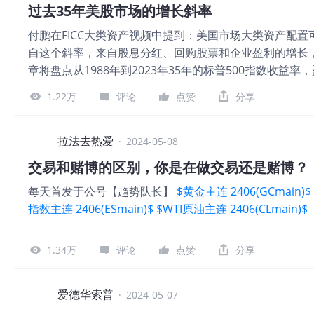
过去35年美股市场的增长斜率
付鹏在FICC大类资产视频中提到：美国市场大类资产配置
自这个斜率，来自股息分红、回购股票和企业盈利的增长，而不
章将盘点从1988年到2023年35年的标普500指数收益
供的EPS数据从1988年开始），35年涵盖了2000年互联网
1.22万
评论
点赞
分享
年标普500收益率 (1)标普500从1988年底的277.72涨到2
增长：标普500 EPS从1988年底的23.75涨到2023年底
指数增长73%是盈利贡献的 （3）分红：平均分红率2.03%
拉法去热爱
·
2024-05-08
长斜率。 （4）估值增长：标普500 TTM PE从1988年底
交易和赌博的区别，你是在做交易还是赌博？
27%。估值根据不同的坏境波动非常大：从年度曲线看最高
每天首发于公号【趋势队长】
$黄金主连 2406(GCmain)$
增长，EPS增长和估值扩张 图片 总结 （1）从过去35年
指数主连 2406(ESmain)$
$WTI原油主连 2406(CLmain)$
（2）EPS是标普500盈利的主要来源，贡献了73%，盯着
不等 （4）美股虽然是长期向上，但如果买在高点
1.34万
评论
点赞
分享
爱德华索普
·
2024-05-07