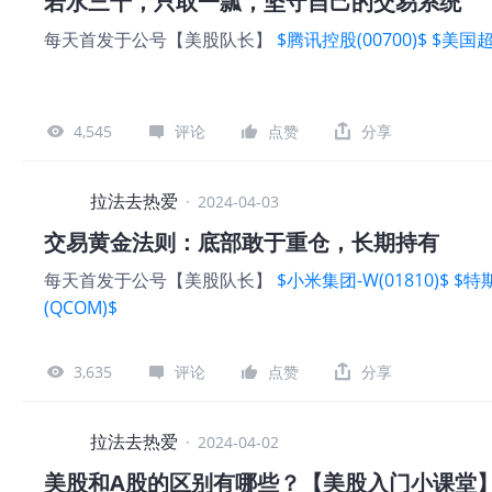
若水三千，只取一瓢，坚守自己的交易系统
更为脆弱，表现在股价上波动更为剧烈，难以稳定投资回
每天首发于公号【美股队长】
$腾讯控股(00700)$
$美国超
商刻意维持低价作为竞争优势，比如
$好市多(COST)$
其净
这个话题我们将在后续文章中深入探讨。 其次，如果一
低投资者的收益，并削弱公司对未来风险的抵抗能力。没
4,545
评论
点赞
分享
拉法去热爱
·
2024-04-03
交易黄金法则：底部敢于重仓，长期持有
每天首发于公号【美股队长】
$小米集团-W(01810)$
$特斯
(QCOM)$
3,635
评论
点赞
分享
拉法去热爱
·
2024-04-02
美股和A股的区别有哪些？【美股入门小课堂