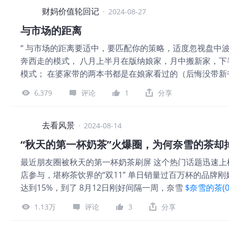
在国家政策的大力支持下，三线及以下城市的经济发展迅
财妈价值轮回记
·
2024-08-27
场主要由本地化小微企业构成，竞争格局分散，为集信国
与市场的距离
着“乡村振兴”战略的深入实施，农村基础设施建设加速推
“ 与市场的距离要适中，要匹配你的策略，适度忽视盘中
国控近年来实现了财务数据的稳步增长。根据招股书，公司2
奔西走的模式， 八月上半月在版纳娘家，月中搬新家，下
司承诺在维持营运资金健康的前提下，每年向股东分派不
模式； 在婆家带的两本书都是在娘家看过的（后悔没带
为罕见，对投资者具有较大吸引力。 从估值角度看，假设
少了。 没有做交易的时间，连带着也很少看盘，离市场的
款项净额约为5440万港元，将主要用于业务拓展、市场
6,379
评论
1
分享
说要跟市场保持一定的距离的视频，今天就来谈谈自己对“与
及稳健的财务表现，集信国控的估值具有一定的合理性。 
建， 依据自己在跟市场保持较远的距离（有一段时间工
跟市场你不能走得太近了，尤其是做中长线的交易的。做
去看风景
·
2024-08-14
说你盯盘不能盯的太紧了，一直跟着这个行情来回的，这
“秋天的第一杯奶茶”火爆圈，为何奈雪的茶却
不时的知道自己，比如说今天的亏损底线在哪，比如说盈
最近朋友圈被秋天的第一杯奶茶刷屏 这个热门话题迅速上
可以就是稍微的去忽略一下。 这段话告诉我们，与市场的
店参与，堪称茶饮界的“双11” 单日销量过百万杯的品牌
损止盈位置。 也就是能保持内心宁静的距离。 02—适
达到15%，到了 8月12日刚好间隔一周，奈雪
$奈雪的茶(02
两个： 1、策略及主周期 与市场保持多近的距离主要是
在股价和巅峰期相比已经十不存一 图片 奈雪的茶是怎样
或者月，波段策略盯盘周期可能为日或者1小时。 不能走
1.13万
评论
3
分享
奈雪的商业模式和股价疲软的来龙去脉！ ...... 近期，奈
你需要结合整体来看看是否出现符合你策略的关键点； 由
消息是上周五盘后公布的，股价是周一跳空砸下来的 事实上