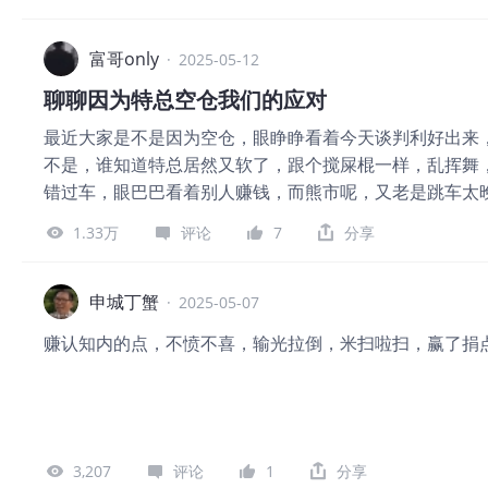
回撤控制不好，却能让你一把亏得精光。 我也是经过多
格雷厄姆，跟他老师本杰明·格雷厄姆没啥关系。就因为丈
确的操作。 只要坚持做正确的操作，盈利只是迟早的事。
没有人能够每次都卖在最高点。” 要是有一次侥幸卖在了
富哥only
·
2025-05-12
高点，一不小心就会高位站岗，导致大亏。 股市里有句
聊聊因为特总空仓我们的应对
割韭菜，危险系数极高。 还有就是一旦有怀疑，就选择离
最近大家是不是因为空仓，眼睁睁看着今天谈判利好出来
来验证，直接离场即可。 每个人的心态和承受能力各不
不是，谁知道特总居然又软了，跟个搅屎棍一样，乱挥舞
场。 除非你的心理承受能力极强，能够无视股价在止盈止
错过车，眼巴巴看着别人赚钱，而熊市呢，又老是跳车太
管住自己的手，只做自己熟悉的交易模式。哪个板块，就
好多交易者，都受不了空仓的寂寞，但是你想想，周围人
奏不对，也要空仓，比如说连着亏了好几笔，一出手就被
1.33万
评论
7
分享
怕错过赚钱的好机会。但说不定啊，机会就在这时候偷偷
后要空仓，让自己冷静下来，避免影响心态。 大赚之后同
豹，大部分时间都耐心潜伏观察，等市场给出明确信号，再
循7
时候，老是把握不好节奏，“这就得再讲讲交易心态的养成
申城丁蟹
·
2025-05-07
约一下子波动5%，好好算算当前仓位可能要追加多少保证
赚认知内的点，不愤不喜，输光拉倒，米扫啦扫，赢了捐
仓，还是追加保证金？要是持仓浮亏到了本金的20%，又
保命的关键。 期货老手都知道，在这个市场，决定能不
住连续冲击。当然如果那要是交易的时候，突然上头了，或
连着买三次都赚钱，人就容易头脑发热，想加大注码;要是
停交易1小时。这1小时啊，你可以去写交易日记，把每
3,207
评论
1
分享