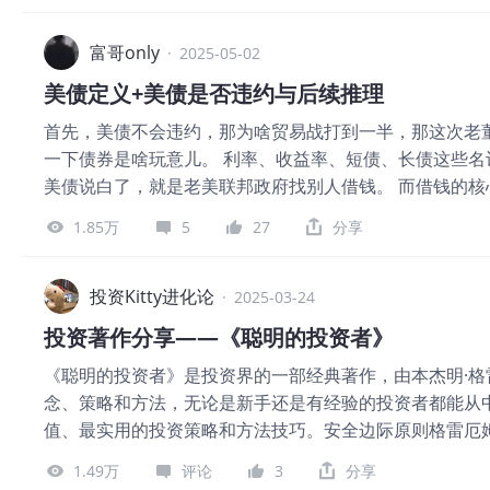
就像跑步机过热得自动断电，不然容易出问题，咱们可不能
意身边
富哥only
·
2025-05-02
美债定义+美债是否违约与后续推理
首先，美债不会违约，那为啥贸易战打到一半，那这次老
一下债券是啥玩意儿。 利率、收益率、短债、长债这些名
美债说白了，就是老美联邦政府找别人借钱。 而借钱的核
不能还钱，人和人信用不一样，国家和国家信用也不同，
1.85万
5
27
分享
也影响利率，借得短利息就低，借得长利息就高，这就是债
种标准化的债权，像我随便找的一张1979年发行的老美
利息、借款时间、本金都是确定，但财经新闻为啥说债券
投资Kitty进化论
·
2025-03-24
债券定价。” 比如说有个公司之前发行过企业债券，每张1
投资著作分享——《聪明的投资者》
块卖你，利息都归你，你会买吗？正常人那肯定不会啊，万
《聪明的投资者》是投资界的一部经典著作，由本杰明·格
就会说50块卖就买。他想的是，公司要是倒闭了，50块亏
念、策略和方法，无论是新手还是有经验的投资者都能从中
块。 一旦交易完成，债券价格就变成50块了。 所以债
值、最实用的投资策略和方法技巧。安全边际原则格雷厄
付息，那债券收益率就是110%。这时候它要是还想发债券
要求投资者在购买股票或债券时，要确保其价格低于其内
券市场价格和收益率会决定新债券票面利率。”现在咱再来
1.49万
评论
3
分享
来市场环境发生变化或出现预期之外的情况，投资者也能
债看经济预期，富老师跟你们说，这些都不准确。 现在老美