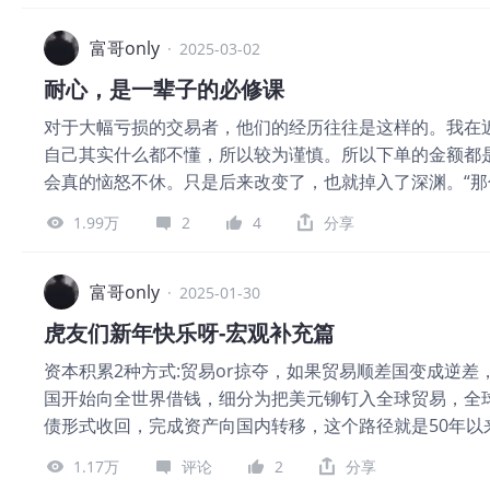
况，合理配置资产，才能在风险可控的前提下，实现收益
后长期持有，耐心等
券、保险等。每一种投资工具都有其独特的特点和适用场
富哥only
·
2025-03-02
和潜在回报，适合风险承受能力较高、投资经验较为丰富
耐心，是一辈子的必修课
分散投资降低风险，适合大多数普通投资者；债券是一种
对于大幅亏损的交易者，他们的经历往往是这样的。我在
选择；保险则主要用于风险管理，为家庭提供经济保障，
自己其实什么都不懂，所以较为谨慎。所以下单的金额都
资目标和资金状况，选择适合自己的投资工具。 投资是
会真的恼怒不休。只是后来改变了，也就掉入了深渊。“那
抓住每一次市场波动的人，而是那些能够坚守长期投资理
问的好！就是当某个量变达成质变的时候，其一是金钱方
有一只股票十年，那就不要考虑拥有它十分钟。”长期投
1.99万
2
4
分享
明显的产生作用。其二是经验方面，当你投入交易的时间
和长期发展潜力，而不是被短期的市场情绪所左右。投资
不懂的新手，每一个你认为已经懂得的部分都会使你放大
的，我们要做的不是去预测市场的涨
月只能赚几千块的时候，忽然有一天你在一天之内赚到了
富哥only
·
2025-01-30
呢？“所以从只是想赚点零花钱，玩个新鲜，逐步的变成了
虎友们新年快乐呀-宏观补充篇
你今天忽然多赚了3万块，你可能会吃一些平时不太常吃
资本积累2种方式:贸易or掠夺，如果贸易顺差国变成逆
下的工作，做同样时间的那一班地铁，因为3万块这个金额
国开始向全世界借钱，细分为把美元铆钉入全球贸易，全
一下300万。答案是：“那对于多数人而言似乎是够了。“
债形式收回，完成资产向国内转移，这个路径就是50年
你本来就有账户。在你对股市进行经验总结前，你也不会
国，我们赚的是贸易的钱，美国是赚这个钱，还有就是解
样想。但是偏偏股市上开的户又以前套牢了，于是你总结
1.17万
评论
2
分享
争摩擦，向未来借钱4种方式维持本国的购买力，而美国
内你就赚到了半年的工资这个时候有人跳出来跟你说说，