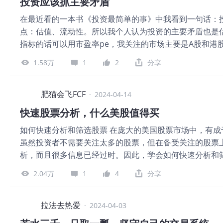
投资应该抓主要矛盾
入高于现金买入一倍以上的股票数额的，但此时也需要支付大
在最近看的一本书《投资最简单的事》中我看到一句话：
直接使用tiger vault作为购买力来购买股票，这种方式下
点：估值、流动性。所以我个人认为投资的主要矛盾也是估
资金还没到账，收取的利息也会远远低于融资买入的利息。
指标的话可以用市盈率pe，我关注的市场主要是A股和港
息都是在第3天开始计算，变相的给了投资者2天的“免息
（1）沪深300 如上图所示，截止2024年4月15日沪深3
毛必须要薅！如何薅呢，相对于融资买入的高利率，用tige
1.58万
1
2
分享
11.8年可以回本。 接下来看下历史数据，沪深300现在的
在tiger vault里面赚取利息，然后在遇到好的美股投
深300的pe最近的低点在2024年1月23日，具体值是：10
连跌，时间段为：2021.1.04-2023.12.29，期间跌幅
肥猫会飞FCF
·
2024-04-14
盈率是8.59，这个意思说的是以现在的价格买入恒生指数，
快速股票分析，什么美股值得买
位点高于近十年9.96%的时间，属于底部区域。如下图所示，
如何快速分析和筛选股票 在庞大的美国股票市场中，有
百分位为0.49。 恒生指数和沪深300的最近十年pe最低
虽然投资者不需要关注太多的股票，但在备受关注的股票
图所示，年线四连跌，时间段为：2020.1.02-2023.12.29，期
析，而且很多信息已经过时。因此，学会如何快速分析和
2、流动性 如上图所示，2024年4月15日十年国债到期
性。 快速分析和筛选股票的方法很简单，主要从三个方
率，同时也是借贷市场的参考基准，说明了现阶段资金
2.04万
1
4
分享
买下一家生意一样。评估生意表现需要查看利润率，财务
们来逐一分析。 首先，一个好的生意模式几乎必然带来
者，只有优秀的生意模式才能确保稳定的收益。例如，
$苹
拉法去热爱
·
2024-04-03
个公司的净利率低于10%，说明它面临激烈的竞争，不