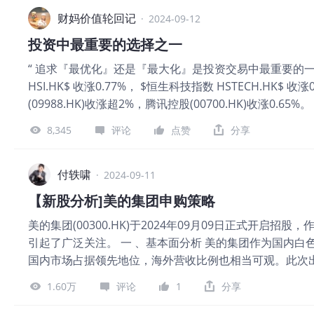
会想，md，一个月工资又没了，必须把他弄回来，实际
去的时候，才能发挥正常水平，那怎样才能做到不害怕失
财妈价值轮回记
·
2024-09-12
金开始，就是这笔钱亏光你无所谓，10w不行5w，5w不
投资中最重要的选择之一
金，会让你手心不冒汗，心跳不应了，那就成功了，再不
“ 追求『最优化』还是『最大化』是投资交易中最重要的一
在交易的过程里，保持好心态，就是非常重要的，有了好
HSI.HK$ 收涨0.77%， $恒生科技指数 HSTECH.HK$ 收涨
仓，钱是赚不完的，重要操作起来就游刃有余了，不断的
(09988.HK)收涨超2%，腾讯控股(00700.HK)收涨0.
有了，对自己的交易系统的坚定也有了，然后再逐步增加
是很羡慕“复利先生”的一周一更，或者“沪上十二少”的一
何品种都是一样，循序渐进，一步一步，慢慢来，所以刚
8,345
评论
点赞
分享
易/投资上； 因此，随着孕中后期能用在投资交易上的
心态问题从而导致动作变形，还有就是所谓的逢高做空，
有交易需复盘的周更两篇，无交易的周就保持一周一更。
空，跌多了就去做多，他应该加一个前提，实际上下跌的
着摩根·豪塞尔的畅销书《金钱心理学》， 正巧本周看到
付轶啸
空，而在上涨趋势中，多头回调做多，才是所谓的稳重做
·
2024-09-11
杆的对话； 被其中马克斯说的一段话触动了，那段话是这
知策略中，都是有明确信号的，差不多就这些,下课，下个
【新股分析]美的集团申购策略
间做出选择。最优化意味着，你要努力做得很好，但你也
美的集团(00300.HK)于2024年09月09日正式开启
摩根所说的那样长期坚持下去。最大化则是尽你所能，在
引起了广泛关注。 一 、基本面分析 美的集团作为国内
我最喜欢的三句格言之一，我认为这三句格言概括了整个金
国内市场占据领先地位，海外营收比例也相当可观。此次
五英尺的溪流也会淹死一个身高六英尺的人。”平均存活
置，进一步拓宽公司的融资渠道。此外，近期国内家电补
意味着，你必须在糟糕的日子艰难生存。 如果你把你的
1.60万
评论
1
分享
场机遇。深圳等地的家电折扣活动，不仅刺激了消费者的
大化。而超过最佳点，就会降低你的生存概率。当你为了
二、折让率分析 美的集团此次发行的价格区间为52.0-54.