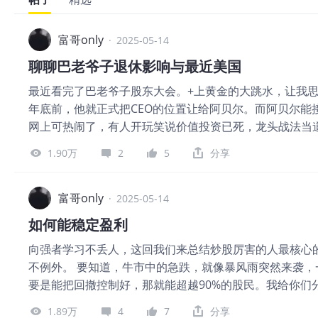
富哥only
·
2025-05-14
聊聊巴老爷子退休影响与最近美国
最近看完了巴老爷子股东大会。+上黄金的大跳水，让我思
年底前，他就正式把CEO的位置让给阿贝尔。而阿贝尔能
网上可热闹了，有人开玩笑说价值投资已死，龙头战法当
情绪，追涨杀跌走起。” 还有人说老股神是看到白宫股神
1.90万
2
5
分享
候，留足现金，金盆洗手，好保住自己的神话传奇。” 那
用股东的钱去做蠢事，那股东们就应该把他们赶走。 他
近期美股的波动跟过去的崩盘比，还不算剧烈的熊市。好机
富哥only
·
2025-05-14
可能就会有机会，意思很明显，他认为5年内美股会出现能
如何能稳定盈利
呢？” 原文是巴老爷子明确看好日本，还继续看好大漂亮，
向强者学习不丢人，这回我们来总结炒股厉害的人最核心
美元。 阿贝尔也表示，至少持有日本商社的股票50年或
不例外。 要知道，牛市中的急跌，就像暴风雨突然来袭
最大的苹果已经卖了一半多，大漂亮银行几乎完全清仓。
要是能把回撤控制好，那就能超越90%的股民。我给你
不可持续。 还有啊，他们保险业务主管贾恩认为AI将成
大家要牢记，胆小并非过 在金融市场，光靠胆子大是行不
克希尔不擅长当先行者。意思就是等行业趋势明确了，他们
1.89万
4
7
分享