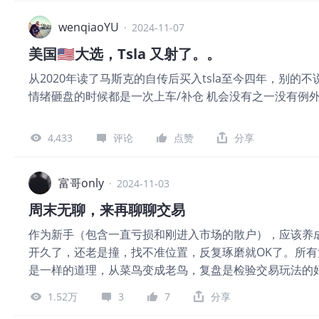
有耐心，那你将注定在股市一无所获！ 6）学会空仓，不
两周方法获利：第一种是在外部因素下股价上涨，第二种
一条 8）不要狂妄，不要自大，不要骄傲，市场很快会告
wenqiaoYU
特大部分投资是在第一种情况下获利，也有小部分是第二
·
2024-11-07
亏损的主要原因
股型投资），比如桑伯恩（地图）和登普斯特（农业机械
美国🇺🇸大选，Tsla 又射了。。
有利的，我们买卖股票不是
从2020年读了马斯克的自传后买入tsla至今四年，别
情绪砸盘的时候都是一次上车/补仓 机会没有之一没有例
4,433
评论
点赞
分享
富哥only
·
2024-11-03
周末无聊，来再聊聊交易
作为新手（包含一直亏损和刚进入市场的散户），应该养
开久了，还老是撞，找不准位置，反复琢磨就OK了。所
是一样的道理，从菜鸟变成老鸟，复盘是检验交易玩法的
的变化节点，一点点的去感受开车的细节，深刻体会到其
1.52万
3
7
分享
手动复盘能把人带入历史，模拟体会当时的心境，这很重