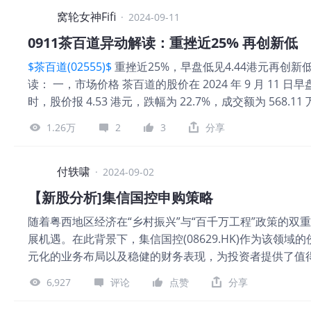
而举债，这就好比在背包里放石头，然后试图穿过溪流。
折让价格在18.92%-23.06%之间。与同为A+H股上
窝轮女神Fifi
能越过溪流。每个人做投资都出于一个原因，就是认为自
·
2024-09-11
折让价格为14.04%。然而，考虑到美的集团的基本面和
0911茶百道异动解读：重挫近25% 再创新低
力。 三、市场环境分析 近期A股市场表现疲弱，即将失守
$茶百道(02555)$
重挫近25%，早盘低见4.44港元再创新低。
表现构成了一定的压力。然而，香港市场作为国际化的金
读： 一，市场价格 茶百道的股价在 2024 年 9 月 11
有望为美的集团提供更为稳定的股价支撑。 四、申购策略
时，股价报 4.53 港元，跌幅为 22.7%，成交额为 568.1
认购9倍以内将不回拨，公开有5%的货；若认购倍数为9-
港币，净利润为 2.56 亿港币，营业净利率为 14.49
行盘子较大，当前市场认购情况预计难以触发回拨机制。
1.26万
2
3
分享
务报告 根据 2024 年上半年财务报告，茶百道的每股收益为 0
定价下公开将有13.48亿元的货。 定价与绿鞋机制：据
14.8 亿港币，净资产为 43.99 亿港币。 尽管财务
鞋机制。这一安排有助于稳定股价，降低破发风险。投资
道自 2024 年 4 月 23 日上市以来，股价表现不佳，
付轶啸
值。 风险与收益 ：虽然美的集团基本面稳健，但市场环
·
2024-09-02
单，但业绩颓势难以抵消市场的负面情绪。 结论： 茶百
应充分评估自身风险承受能力，并考虑分散投资以降低风险
【新股分析]集信国控申购策略
资者应密切关注公司未来的财务报告和市场动态，目前不
随着粤西地区经济在“乡村振兴”与“百千万工程”政策的
投资建议。股市有风险，投资需谨慎。
展机遇。在此背景下，集信国控(08629.HK)作为该领域
元化的业务布局以及稳健的财务表现，为投资者提供了值得
信国控检测检验有限公司，是一家总部位于广东茂名信宜市
6,927
评论
点赞
分享
检验领域，业务涵盖地基基础、建筑材料、建筑结构等多个
市住房和城乡建设局下属事业单位及信宜市财政局合计持股