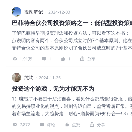
大饼最大的价值，并非来自于稀缺性，而是所谓的不可没收性，Long
所以这个也是我做一些正股投资会考量的重要标的。 2:敏
在大家的眼中看是怎么回事。就拿黄金来举例，要是单看
投阅笔记
人来说，我觉得是最为重要的一点，投资是个长跑运动，
·
2024-12-03
值，应当是现在白银价格。大概每盎司30美元乘以8，也
坚持提高自己的能力，在机会出来的时候，把握一次是一定会
巴菲特合伙公司投资策略之一：低估型投资策
格的大概10%左右。顺便说一下，几个世纪以来，黄金价
了解巴菲特早期投资理念和投资方法，可以看下这本书：
的价格。但这个关系，在1931年世界转向法定货币体系以
点说明内容有两个：合伙公司成立时的7个基本原则、他在
雷森森林体系破裂后，又再次发生了变化。在法定货币体
菲特合伙公司的基本原则说明了合伙公司成立时的7个基
了好多倍升了。这足以说明，现在黄金的价值，大部分并
的三种投资策略。三种策略分别为：低估值型投资、套利
有者基于黄金的不可没收性而持有它所形成的网络。还有
1.91万
1
1
分享
资策略。 巴菲特合伙公司起步时资金为10.5万美元，这
法通过法定货币的膨胀来没收黄金。这一点，通过黄金的
P133页巴菲特致合伙人的信1969年1月22日说：“在
加大了银行系统失败的高风险，黄金也没法被没收。可以这
大部分。在巴菲特合伙公司这12年的历程中，把低估值
纯均
元，其中大约17万亿都来自于那些视黄金为不可没收资
·
2024-11-26
大概是总亏损的50多倍。”可以知道低估值投资对于刚起
通过货币膨胀或者银行系统的失败来没收，而且和黄金不
投资这个游戏，无为才能无不为
这个策略怎么用呢？ 巴菲特将低估值投资策略分为两类
饼，对吧？其次，黄金和
1）赚钱了不要过于沾沾自喜，看见什么都感觉很舒服，
——相对低估； 低估值型——基于私有资本视角 低估值
的交易持职业化的观点，时刻告诉自己，盈亏皆属正常。涨
值（net-net）】具体方法是使用清算价值，最先使用
着市场主流走，大趋势走，耐心+顺势而为+知行合一! 
是：公司拥有的流动现金资产（指银行中的现金、交易性
气，亏钱是常态，不能侥幸。 4）在一个上升通道赚钱是
金和交易性金融资产不用折价，存货和应收账款有折价）
7,872
评论
点赞
分享
起来赚钱也很快，亏钱就是你的心态问题了，正所谓卖出的
值都要远高于公司当前的市场价值，这种方法主要是看资