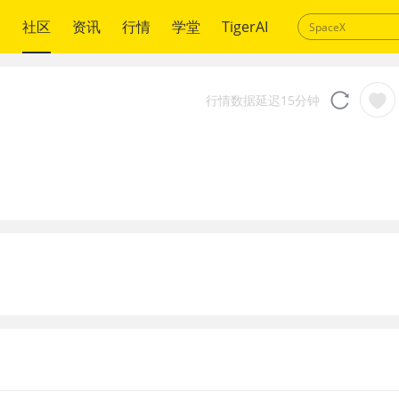
绍
社区
资讯
行情
学堂
TigerAI
行情数据延迟15分钟