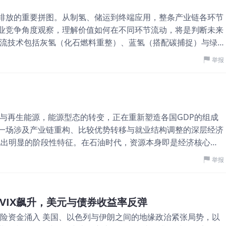
排放的重要拼图。从制氢、储运到终端应用，整条产业链各环节
业竞争角度观察，理解价值如何在不同环节流动，将是判断未来
主流技术包括灰氢（化石燃料重整）、蓝氢（搭配碳捕捉）与绿
1–2美元，但碳排放高；绿氢则最具减碳潜力，但成本仍高达每
举报
与电解设备成本。 在毛利方面，上游企业普遍面临压力。原因在
烈。即使是绿氢，在目前尚未形成溢价市场的情况下，企业难以
虽然技术门槛存在，但随著中国与欧洲厂商大量投入，价格已呈
因此，上游更偏向「规模与成本竞争」，谁能降低度电成本
能与再生能源，能源型态的转变，正在重新塑造各国GDP的组成
优势。 技术瓶颈与资本密集 氢气的储存与运输，是整个产业链中
一场涉及产业链重构、比较优势转移与就业结构调整的深层经济
有高爆炸风险，使得储运成本显著高于天然气等传统能源。常见
现出明显的阶段性特征。在石油时代，资源本身即是经济核心。
态氢（-253°C）以及氨或有机液体储氢（LOHC）。 目前，中游的
的40%以上，出口收入甚至超过70%。能源价格波动，往往直接
，例如液氢储存需要大量能耗，约占氢气能量的30%；二是基础
举报
向服务业与高科技产业，能源对GDP的直接贡献比例逐步下
济难以形成。 然而，正因为门槛高与投资巨大，中游环节反而
GDP比重普遍降至5%以下，但其「间接影响」反而更为关键
成网络效应，后进者将难以竞争。例如管道运输系统或大型液氢
与产值。 进入能源转型时代，这种关系再次改写。氢能与再生
稳定，具备类似公用事业的稳定收益特性。 下游应用：需求驱
VIX飙升，美元与债券收益率反弹
。换言之，能源正从「经济的燃料」转变为「经济的内容」。
目前主要集中在交通与工业两大领域。 在交通方面，燃料电池车
动避险资金涌入 美国、以色列与伊朗之间的地缘政治紧张局势，以
最直接体现在制造业与出口模式的转变。与石油不同，氢能并非