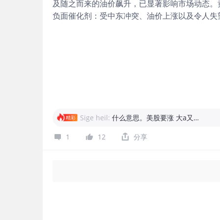
及随之而来的油价飙升，已显著影响市场动态。
单一商品，而是一整套技术与设备体系，包括电
负面催化剂：受中东冲突、油价上涨以及令人失
技术的国家，将在制造业中取得新的竞争优势。
(.DJI)$
2.9%，
$标普500(.SPX)$
回落2.0%，
$纳斯
进入对碳排放要求严格的市场。随著碳边境税（
市；MSCI EAFE指数和MSCI新兴市场指数
力。 此外，氢能设备本身也构成庞大的出口市场
至2023年9月以来最高水平。 VIX跳涨：
$标普50
万亿美元，其中设备与基础设施占比超过一半。
元与收益率逆转：周五，10年期美国国债收益
之，氢能时代的关键不再是「谁拥有资源」，而
3.96%。同时，
$美元指数(USDindex.FOREX)$
化 能源转型最深远的影响之一，是国际经济格
标普500指数成分股公司公布的平均盈利较上年同
进一步扩大
数（周三）和个人消费支出物价指数（周五）或
Sige heil:
什么意思。美股要涨 大a又…
精彩
1
12
分享