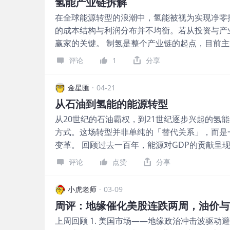
氢能产业链拆解
在全球能源转型的浪潮中，氢能被视为实现净零
的成本结构与利润分布并不均衡。若从投资与产
赢家的关键。 制氢是整个产业链的起点，目前
氢（电解水）。其中，灰氢成本最低，每公斤约
评论
1
分享
公斤4–6美元，甚至更高，主要受制于电力价格
于氢气本质上仍属大宗商品，价格透明且竞争激
金星匯
·
04-21
将高成本完全转嫁给下游。以电解槽设备为例，
从石油到氢能的能源转型
现下降趋势，压缩了设备供应商的利润空间。 
从20世纪的石油霸权，到21世纪逐步兴起的氢
（LCOE）并提升电解效率，谁就能在未来占据
方式。这场转型并非单纯的「替代关系」，而是
最具挑战的环节之一。氢气密度低、易泄漏且具
变革。 回顾过去一百年，能源对GDP的贡献呈
方式包括高压气态储氢（350–700 bar）、液
以中东产油国为例，石油收入曾占部分国家GDP
瓶颈主要体现在两个方面：一是技术成熟度不足
评论
点赞
分享
牵动整体经济表现。 然而，随著全球经济结构转
设施缺乏，全球加氢站数量仍有限，导致规模经
降。在经合组织（OECD）国家中，能源产业占
具有潜在的「护城河」。一旦基础设施建成并形
小虎老师
·
03-09
——能源成本影响制造业竞争力，进而左右出口
码头，前期资本支出庞大，但后期运营成本相对
周评：地缘催化美股连跌两周，油价与
能源不仅是投入要素，更逐渐成为新兴产业本身
动与政策导向 氢能的最终价值体现在应用端，
上周回顾 1. 美国市场——地缘政治冲击波驱
氢能驱动的新产业链 氢能对GDP结构的影响，