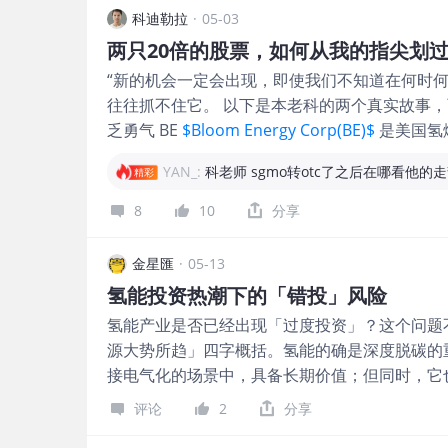
概念（+10.98%）因AI数据中心需求而飙升。 
科迪勒拉
·
05-03
两只20倍的股票，如何从我的指尖划
“新的机会一定会出现，即使我们不知道在何时何
往往抓不住它。 以下是本老科的两个真实故事，
乏勇气 BE
$Bloom Energy Corp(BE)$
是美国氢
曾来过一波行情，到了40多美元的高点，后来
YAN_:
科老师 sgmo转otc了之后在哪看他的走势
精彩
股价大约20多美元开始对它跟踪研究。在它的
我所有笔记的第二位。 在研究过程中，BE的同
8
10
分享
务状况和技术护城河强于普拉格，还是产生了疑
本能地认为即使BE更强，好转也需要时间。现在
金星匯
·
05-13
年前AI数据中心能源需求爆发，BE的固态氧化
氢能投资热潮下的「错投」风险
动于衷。对新的基本面变化缺乏跟踪，偶尔有介
氢能产业是否已经出现「过度投资」？这个问题
290。 二、信息送上门，却漠然置之 这次是关
源大势所趋」四字概括。氢能的确是深度脱碳的
深圳一家有名的芯片贸易公司的发展部经理。 在
接电气化的场景中，具备长期价值；但同时，它
百姓也在热议金银，我据此判断市场情绪过热。
和基建的行业。换言之，氢能不是没有前途，而是
储芯片货源。
评论
2
分享
最新数据显示，2024年全球氢需求接近1亿吨