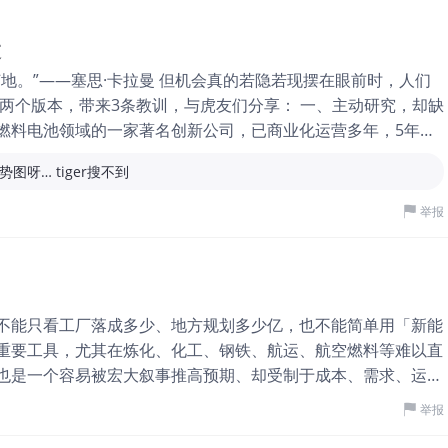
9只热门股票：
过
地。”——塞思·卡拉曼 但机会真的若隐若现摆在眼前时，人们
两个版本，带来3条教训，与虎友们分享： 一、主动研究，却缺
燃料电池领域的一家著名创新公司，已商业化运营多年，5年前
随大市低迷逐波下跌。出于习惯性的反向思维，我就是在那时，
图呀… tiger搜不到
页面评论区，很容易找到我的那篇分析文章，五万多点击，排在
行普拉格
$普拉格能源(PLUG)$
陷入了经营困境。我知道BE的财
举报
虑：同一个行业，它这么艰难，BE能不受影响吗？另一方面，
看，当时的判断不算错，BE也同步跌破2位数。 错误在于，二
物燃料电池技术正好与之匹配，股价已开始渐显强势，而自己却无
入的念头，又担心高位站岗。就这样，一路看着它走到了现在的
不能只看工厂落成多少、地方规划多少亿，也不能简单用「新能
于2只存储芯片公司
$闪迪(SNDK)$
信息推送者是我女儿的男友，
重要工具，尤其在炼化、化工、钢铁、航运、航空燃料等难以直
1.31日讲金银的文章，讲到他去德国奥地利出差，发现当地老
也是一个容易被宏大叙事推高预期、却受制于成本、需求、运输
 但他那趟出差的真正目的是去跟供应商维持关系，只为争取存
前途未必足以承接所有正在上马的产能。 国际能源署（IEA）
举报
，按年增长约2%，但需求仍主要来自炼油和工业等传统部门，而