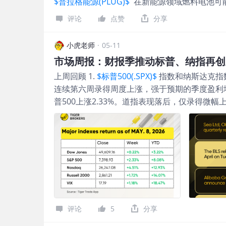
$普拉格能源(PLUG)$
在新能源领域燃料电池可
本及税抵变现折价，但它足以改变项目的内部收
此，IRA后的氢能估值不再只是「收入倍数」故
评论
点赞
分享
一，单位经济性改善，绿氢的有效生产成本可被
易，因为10年期政策现金流提高了银行与基建
小虎老师
·
05-11
念溢价转向资产溢价，市场更愿意区分已投产、
市场周报：财报季推动标普、纳指再创
留在示范阶段的企业。 股价先反映希望，长期仍
上周回顾 1.
$标普500(.SPX)$
指数和纳斯达克指
2022年IRA推进后，氢能相关公司如Plug Power
连续第六周录得周度上涨，强于预期的季度盈利增
政策最大受益者，有报道指部分氢能股在法案刺激下大
普500上涨2.33%。道指表现落后，仅录得微幅上涨
Bloom Energy升幅曾约达75%。这种反应
从3月底的13.1%飙升至27.7%，为2021年第
业突然获得每公斤最高3美元的明确补贴，市场
个就业岗位（高于预期），3月修正后为18.5万；
中。 但随后股价走势也提醒投资者，政策不是
价值型（+20%对+11%），但价值型年初至今仍
成本高、电价波动、客户签约不足、项目延误、现
周三的89美元，周五收于95美元附近，本周下跌
提供较多确定性，但仍要求企业证明清洁电力来
近10个月来首次短暂突破5.00%，随后回落；收于
月的49.8降至48.2，远低于2月56.6的峰值。
3.3%，能源上涨12.5%。 2. 美股板块与个股 
指数跳涨2.33%，创下7,398.93点的历史新
评论
5
分享
涨： OLED概念（+11.60%）、加密货币（+11.