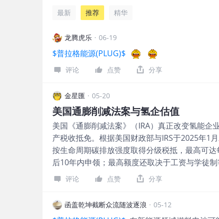
最新
推荐
精华
龙腾虎乐
·
06-19
$普拉格能源(PLUG)$
评论
点赞
分享
金星匯
·
05-20
美国通膨削减法案与氢企估值
美国《通膨削减法案》（IRA）真正改变氢能企
产税收抵免。根据美国财政部与IRS于2025年
按生命周期碳排放强度取得分级税抵，最高可达
后10年内申领；最高额度还取决于工资与学徒制
非常直接。过去市场评估氢能企业，往往把重点
评论
点赞
分享
线」，但IRA使分析师必须把政策现金流纳入DC
吨，即1亿公斤，若完全符合最高税抵条件，理
函盖乾坤截断众流随波逐浪
·
05-12
免价值。这不等于全部变成净利，因为仍要扣除