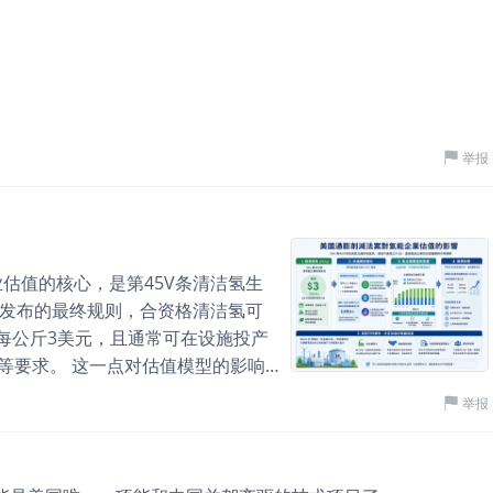
举报
业估值的核心，是第45V条清洁氢生
1月发布的最终规则，合资格清洁氢可
每公斤3美元，且通常可在设施投产
等要求。 这一点对估值模型的影响
放在「未来市场规模」与「技术路
举报
F模型。假设一家绿氢项目年产10万
论上每年可形成最高3亿美元的税收抵
电力、设备折旧、融资成本、运维成