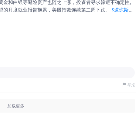
黄金和白银等避险资产也随之上涨，投资者寻求躲避不确定性。
解槽、储氢设备、燃料电池与运输系统。 这意味著，掌握氢能
望的月度就业报告拖累，美股指数连续第二周下跌。
$道琼斯
例如，绿氢可大幅降低钢铁与化工产业的碳排放，使产品更容易
达克(.IXIC)$
收跌1.2%。 新兴市场抛售：避险情绪重创国际股
如欧盟CBAM）逐步实施，低碳制造能力将直接转化为出口竞争
均暴跌近7%。 油价飙升：不断升级的军事冲突席卷中东，推动油价升
。根据多方预测，到2050年全球氢能相关市场规模可能达到数
0波动率指数(VIX)$
收于29.5，较前一周收盘水平上涨48%。 美
这将使部分国家从「能源进口者」转变为「技术输出者」。换言
率
$10年美债主连 2606(ZNmain)$
收于4.15%，高于前一周的
是「谁掌握技术与制造能力」。 资源型国家与技术型国家的分
在避险资金涌入背景下走强。 四季度财报：根据FactSet数据，
局的重新洗牌。传统资源型国家与技术型国家之间的差距，可能
期增长14.0%。 通胀观察：投资者本周关键关注消费者物价指
将指
举报
加载更多