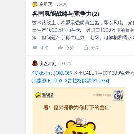
且绝大部分仍由天然气和煤炭等化石能源制氢满足；
金星匯
·
05-06
吨，但仍不足全球氢产量的1%。这组数字揭示
各国氢能战略与竞争力(2)
氢打开的商业需求仍然很小。(IEA) 产能利用
技术路线上，欧盟最强调再生氢，即以风电、光伏等
求合约」走得快。IEA在2024年已指出，全球已投
土生产1000万吨再生氢、另进口1000万吨
但若把所有已宣布项目加总，2030年电解槽容量
策，但问题在于再生电力、电网、电解槽和需求端
设。(IEA) 到2025年，IEA进一步把203
盟运行中的电解容量约600 MW，已作出最终投资
政策不确定；目前已营运或已达最终投资决定的项
评论
点赞
分享
目标仍有明显差距。 日本的技术选择更务实也
4%。 这正是「过度投资」最典型的早期形态
放在海外制氢、液氢运输、氨供应链、发电混烧与
以支撑庞大产能。电解槽制造更明显。2024年
变盘时刻
·
04-23
年、2040年约1200万吨/年、2050年约200
的名义产能运作；到2025年，标普全球亦引述
$Oklo Inc.(OKLO)$
这个CALL 1手赚了339%
为氢与氨国际贸易的需求中心，但若低碳认证不
造能力已超过20GW/年，明显高于当前需求水
池能源(FCEL)$
$普拉格能源(PLUG)$
争力主要在制造端，尤其是碱性电解槽、压缩、
当前仍以煤制氢和天然气制氢为主，绿氢比例较
供应链做大，再逐步提高绿氢比例。这种模式未
立」。只要符合碳强度要求，绿氢、天然气加碳
目选择更灵活，尤其在德州、路易斯安那、加州
源，是全球最有可能率先形成大型低碳氢集群的
欧日需求 若从投资区域选择看，四地吸引力并