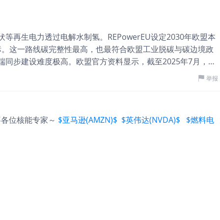
低排放氢产量2024年虽增长10%，2025年有望达到100万
一个关键矛盾：市场总需求很大，但真正为绿氢、蓝氢等低排放
率成第一道警号 氢能投资的最大问题，是「供给故事」往往比「需
再生电力透过电解水制氢。REPowerEU设定2030年欧盟本
运水电解槽容量于2023年底约1.4GW，2024年底或达5GW；
的目标。这一路线碳完整性最高，也最符合欧盟工业脱碳与碳边境政
可接近520GW，其中只有约4%已作出最终投资决定或正在建
同步建设难度极高。欧盟官方资料显示，截至2025年7月，欧
0年低排放氢产量预测下调近四分之一，主因包括项目取消、成本上升及
决定或在建、目标2030年前投运的容量接近3 GW，距离2030
目，到2030年产能约为420万吨/年，约占届时全球氢需求
举报
更具争议。由于国内可再生能源资源有限、电价偏高，日本重点
：不是需求完全不存在，而是可融资、可交付、可赚钱的需求不足
燃料电池应用。其氢基本战略设定2030年氢供应约300万吨/
有报道引述彭博新能源财经指，全球电解槽工厂平均只以约10%
0万吨/年，并追求2030年氢供应成本降至30日圆/Nm³。这使日本成
资料指，中国拥有全球近60%的电解槽制造能力，而全球现有制
,恭喜各位核能专家～
$亚马逊(AMZN)$
$英伟达(NVDA)$
$燃料电
严，可能被批评为以氨混烧延续燃煤电厂寿命。 中国的技术竞
平。产
储运和燃料电池车示范。中国是全球最大氢气生产与消费国，但
低。中国的市场逻辑是先用低成本设备、地方场景和国企项目把
必最乾净，但可能最快压低资本开支。 美国则是典型「技术中
捕集制氢、核电制氢、生物质路线都可能获得支持。这使美国项
与中西部，既有天然气、管线、盐穴和工业用户，又有风光资
市场之一。 四、市场成熟度与投资选择：短期看美中，长期看
不相同。美国最适合生产端投资，尤其是有廉价天然气、再生能