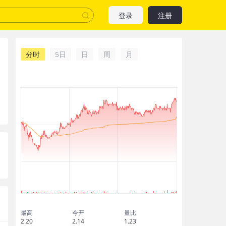
登录
注册
分时
5日
日
周
月
最高
今开
量比
2.20
2.14
1.23