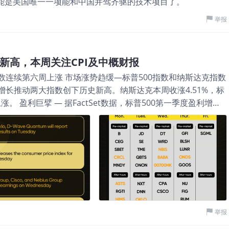
能是美国唯一一项能和中国并驾齐驱的技术项目了。
益率、回本期与融资可行性。 因
事，而是从三个层面重写模型：第
举报
税抵大幅压低；第二，项目融资更容
基金的可预测性；第三，企业价值由概
可达标、可售出税抵的企业，与仍停
新高，本周关注CPI及中概财报
看商业化 股价反应曾相当剧烈。
数连续第六周上涨 市场涨势趋缓—标普500指数和纳斯达克指数
、Bloom Energy等一度被市场视为
长推动两大指数创下历史新高。纳斯达克本周收涨4.51%，标
幅上涨，Plug Power与
。 盈利巨擘 — 据FactSet数据，标普500第一季度盈利增长
并不难理解：当一项仍未完全商业化的产
四季度以来最强表现。 就业改善 — 连续两月增长：4月新增11.5万
自然会提前把未来利润折现到股价之
失业率维持在4.3%。 风格转换 — 成长型连续6周中第5次跑赢
盈利的同义词。氢能企业仍面对设备
保持显著领先。 油价波动 — 美国原油从周一的107美元波动至
金消耗快等问题。45V最终规则虽
约5%。 30年期收益率触及5% — 受油价驱动的通胀担忧影响，
源、排放强度与合
4.95%。 负面情绪 — 密歇根大学消费者信心指数5月初值从4
 CPI前瞻 — 周二的CPI数据将检验通胀是否延续至4月；3月同比为
— 标普500飙升2.33%创历史新高，AI半导体超级周期重燃 标普500
高，连续第六周上涨，并录得2026年第15次历史新高收盘。 行业领
举报
50%）和纺织（+11.21%）领涨，半导体设备（+11.05%）和IDC