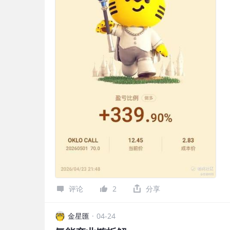
源、碳封存条件和工业需求的区域。45V每公斤
评论
2
分享
金星匯
·
04-24