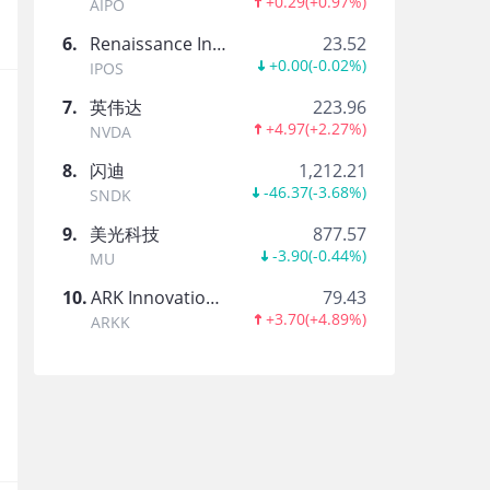
普拉格能源与Stream积极探索新机遇，将氢
+0.29
(
+0.97%
)
AIPO
6
.
Renaissance International IPO ETF
23.52
+0.00
(
-0.02%
)
IPOS
美股速递
·
07-13
7
.
英伟达
223.96
+4.97
(
+2.27%
)
NVDA
普拉格能源宣布与Stream Data Center
8
.
闪迪
1,212.21
-46.37
(
-3.68%
)
元
SNDK
9
.
美光科技
877.57
-3.90
(
-0.44%
)
美股速递
MU
·
07-13
10
.
ARK Innovation ETF
79.43
+3.70
(
+4.89%
)
普拉格能源宣布出售德州格雷厄姆项目并与Stream
ARKK
Gateway项目，作为超2.75亿美元计划的一
美股速递
·
07-13
光伏太阳能股盘初走强 科磊(KLAC)涨10.80