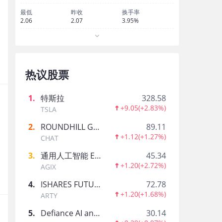
异动解读｜普拉格能源盘中上涨8.68%，与Str
最低
昨收
换手率
2.06
2.07
3.95%
行情直击
·
07-30
热议股票
异动解读｜普拉格能源盘中上涨8.06%，与Str
1
.
特斯拉
328.58
+9.05
(
+2.83%
)
TSLA
行情直击
·
07-14
2
.
ROUNDHILL GENERATIVE AI & TECHNOLOGY ETF
89.11
+1.12
(
+1.27%
)
CHAT
普拉格能源与Stream修改Gateway项目协
3
.
通用人工智能 ETF-AGIX
45.34
31日
+1.20
(
+2.72%
)
AGIX
4
.
ISHARES FUTURE AI & TECH ETF
72.78
+1.20
(
+1.68%
)
美股速递
·
07-13
ARTY
5
.
Defiance AI and Power Infrastructure ETF
30.14