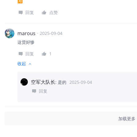
🈷️
回复
点赞
marous
·
2025-09-04
这货好惨
回复
1
收起
空军大队长
:
是的
2025-09-04
回复
加载更多