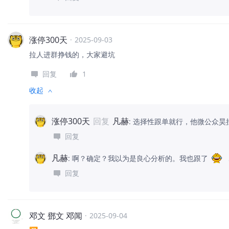
涨停300天
·
2025-09-03
拉人进群挣钱的，大家避坑
回复
1
收起
涨停300天
回复
凡赫
:
选择性跟单就行，他微公众昊
回复
凡赫
:
啊？确定？我以为是良心分析的。我也跟了
回复
邓文 鄧文 邓闻
·
2025-09-04