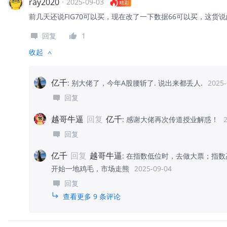
ray2020
·
2025-09-03
精彩
前几天还说FIG70可以买，现在改了一下数据66可以买，这货
回复
1
收起
亿千
:
别大佬了，今年A股腰斩了. 说出来都丢人.
2025-
回复
越哥牛逼
回复
亿千
:
感谢大佬再次传道授业解惑！
回复
亿千
回复
越哥牛逼
:
在指数低位时，去做大票；指数
开始一地鸡毛，市场走熊
2025-09-04
回复
查看更多 9 条评论