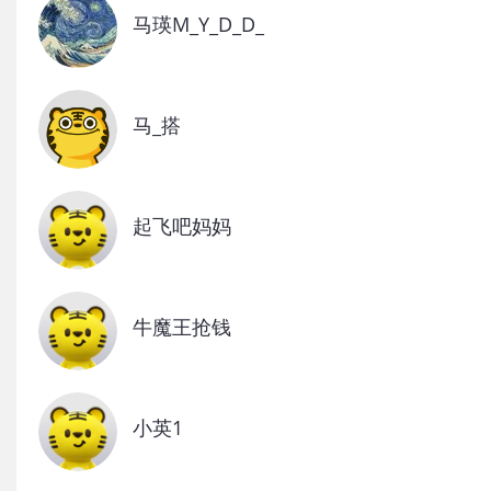
马瑛M_Y_D_D_
马_搭
起飞吧妈妈
牛魔王抢钱
小英1