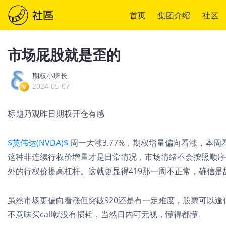
首页
集团介绍
社区
市场屁股就是歪的
期权小班长
2024-05-07
标题乃观昨日期权开仓有感
$英伟达(NVDA)$
周一大涨3.77%，期权增量偏向看涨，本周看
这种非连续行权价增量才是日常情况，市场情绪不会按照顺序买9
外的行权价提高杠杆。这就更显得419那一周不正常，确信是
虽然市场更偏向看涨但突破920还是有一定难度，股票可以
不意味买call就没有损耗，当然日内可无视，懂得都懂。