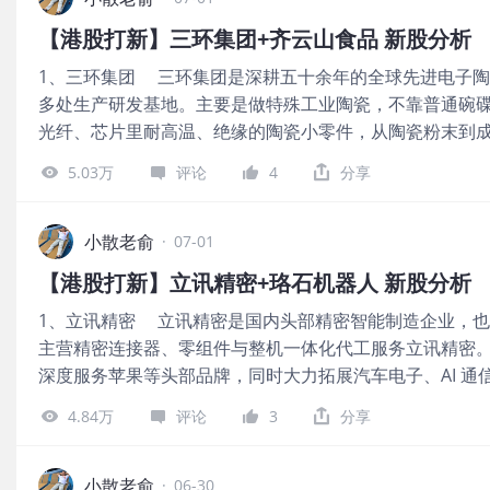
信证券近2年保荐过的项目首日上涨率是79.66%，汇丰高
【港股打新】三环集团+齐云山食品 新股分析
目，首日是上涨的，保荐人整体业绩不错。 一共有17名
1、三环集团 三环集团是深耕五十余年的全球先进电子
业基金、ASPEX MASTER FUND、云锋基金、霸菱资产、
多处生产研发基地。主要是做特殊工业陶瓷，不靠普通碗
CAPITAL、HEL VED MASTER FUND、VERITION MULTI-S
光纤、芯片里耐高温、绝缘的陶瓷小零件，从陶瓷粉末到
Vision IX SP、Martis Fund, L.P.、易方达、泰
大核心赚钱产品：一是光纤接头里的陶瓷插芯，全球大半光纤
等；基石共认购2.54亿美元，占总发行数的41.45%，基
5.03万
评论
4
分享
容，俗称电子大米，手机、新能源车、AI 服务器里密密麻
2023~2025年的营收分别是12.95亿、15.53亿、20.84
主力就是它。 公司6月30日开始招股，招股价≤100.3港
34.23%；2023~2025年的净利润分别是2.19亿、2.27亿
购10131.16港元，市值≤1993.83亿港元，发行数量713
小散老俞
增长89.89%，公司业绩很好。 按发行价上限计算，1611.
·
07-01
有绿鞋。 保荐人是银河国际，近两年只保荐过2个项目
【港股打新】立讯精密+珞石机器人 新股分析
整体业绩一般。 一共有17名基石投资者，包括淡马锡、摩根大
1、立讯精密 立讯精密是国内头部精密智能制造企业，
CPE River、Ninety One Asia、阿里投资、腾讯黄河
主营精密连接器、零组件与整机一体化代工服务立讯精密
寿、汇添富、博时国际、工银理财、IvyRock、大湾区共同家园、
深度服务苹果等头部品牌，同时大力拓展汽车电子、AI 通
Verition Fund、GMF、IRMF等；基石阵容豪华，共认
格局，汽车线束、光模块业务规模稳居国内前列。 公司6
49.81%，基石占比很高。 公司从2023~2025年的营收分别
4.84万
评论
3
分享
≤63.28港元，每手股数100股，最低认购6391.82港元，市
88.69亿，2025年营收同比增长22.05%；2023~2025年的
3.83亿股，属于数码解决方案服务行业，有绿鞋。 保荐
亿、26.17亿，2025年的净利润同比增长19.48%，公
金公司，中信证券近2年保荐过的项目首日上涨率是79.66
小散老俞
算，1993.83亿港元市值发行71.58亿，发行比例是3.59%
·
06-30