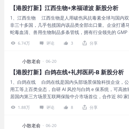
日上涨率是78.57%，保荐人整体业绩还不错。 一共有
【港股打新】江西生物+来福谐波 新股分析
林及 GTINV、大成投资者、工银理财、未来资产证券；基石
1、江西生物 江西生物是人用破伤风抗毒素全球与国内双龙头，
比很高。 公司从2023~2025年的营收分别是5.77亿、6.6
非三十多国，几乎包揽国内该品类全部出口量。企业打通
2023~2025年的净利润分别是2.73亿、3.24亿、3.65
蛇毒血清、兽用生物制品多条管线，拥有行业领先的 GMP
82.21亿港元市值发行12.33亿，发行比例是15%，基石锁
始招股，招股价9.33~13.06港元，每手股数500股，最低认购
股ipo新规的机制B，公开发售初始份额是10%，不设回拨机
6.74万
评论
3
分享
量3623.45万股，属于生物技术行业，有绿鞋。 保荐
首日上涨率是71.83%，招商证券近2年保荐过的项目首日上
基石投资者，是富策控股有限公司；基石认购5000万港元，
小散老俞
·
06-20
2023~2025年的营收分别是1.98亿、2.21亿、2.35亿，2
【港股打新】白鸽在线+礼邦医药-B 新股分析
是5548.1万、7514万、9479万，2025年的净利润同比
1、白鸽在线 白鸽在线是国内头部场景保险科技企业，
发行4.06亿，发行比例是11.76%，基石锁定12.32%，
用工等上百类业态，自研 AI 风控与白鸽 e 保系统，可
B，公开发售初始份额是10%，不设回拨机制。目前申购倍
居国内第三方场景互联网保险中介市场首位，合作近 80 家险
了，前面的打新资金还没释放。总共有7247手，货很少，
通企业、保险公司与大众的保障服务链路。 公司6月18日开始
毒素提供商和出口商，保荐人
1.88万
评论
8
分享
股，最低认购4096.91港元，市值50.02亿~65.02亿港
有绿鞋。 保荐人是民银资本和中银国际，民银资本近2年
只保荐过三个项目首日都是上涨的，保荐人整体业绩非常好。 一共
小散老俞
·
06-20