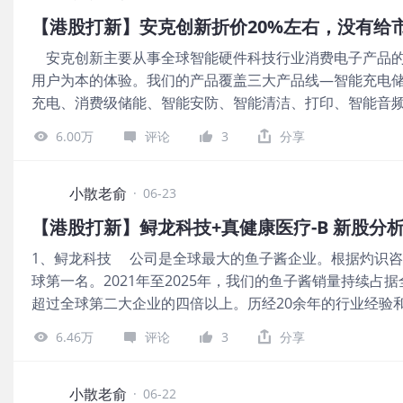
特沙利文的资料，按2025年总门诊人次及住院人次计，
【港股打新】安克创新折价20%左右，没有给
院集团中排名第一 公司从2023~2025年的营收分别是11.53
安克创新主要从事全球智能硬件科技行业消费电子产品的
长-0.23%；2023~2025年的净利润分别是4263.4万、46
用户为本的体验。我们的产品覆盖三大产品线—智能充电
按发行价中位数计算，27.2亿港元市值发行6.31亿，发行比例
充电、消费级储能、智能安防、智能清洁、打印、智能音
亿。 本次发行采用港股ipo新规的机制B，公开发售初始份
注于智能设备的设计与销售，同时将生产制造外包给我们的
倍，申购人气还可以。总共有21631手，货也不多，中
6.00万
评论
3
分享
≤99.32港元，每手股数100股，最低认购10032.16港元，
性电讯设备行业，有绿鞋。 保荐人是中金公司、高盛亚
率是71.83%，高盛亚洲近2年保荐过的项目首日上涨率是5
小散老俞
·
06-23
50%，保荐人整体业绩还行吧。 一共有8名基石投资者，
【港股打新】鲟龙科技+真健康医疗-B 新股分
资本、瑞银资管新加坡、国海富兰克林、简街资本、泰康人寿、WT
1、鲟龙科技 公司是全球最大的鱼子酱企业。根据灼识咨询
购2.95亿美元，占总发行数的49.9%，基石占比很高。
球第一名。2021年至2025年，我们的鱼子酱销量持续占据全
1,000家。全球移动充电产品市场相对分散，按收入计算，20
超过全球第二大企业的四倍以上。历经20余年的行业经验
年，按收入计算，安克创新在全球移动充电产品领域排名第一。 
加工、销售及品牌营销于一体的鲟鱼和鱼子酱价值链。我
247.1亿、305.14亿，2025年营收同比增长23.49%；2023
6.46万
评论
3
分享
步为驱动力，矢志为全球消费者提供高端鱼子酱产品。 公司
亿，2025年的
100股，最低认购7626.14港元，市值82.21亿港元，发
荐人是中信证券和中信建投，中信证券近2年保荐过的项目首
小散老俞
·
06-22