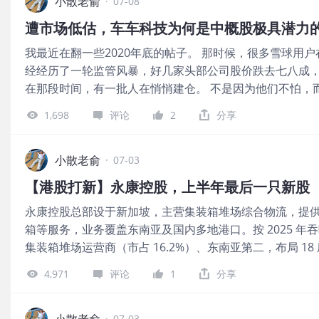
业，有绿鞋。 保荐人是高盛亚洲、中金公司、摩根士丹
小散老俞
是流通盘。 本次发行采用港股ipo新规的机制B，公开发
·
07-08
保荐过的项目首日上涨率是57.14%，中金公司近2年保荐
机制
遭市场低估，车车科技为何是中概股极具潜力
73.75%，摩根士丹利近2年保荐过的项目首日上涨率是77
我最近在翻一些2020年底的帖子。 那时候，很多雪球用
项目首日上涨率是87.5%，保荐人整体业绩还不错。 一共
经经历了一轮监管风暴，好几家头部公司股价跌去七八成，
锡、高瓴、摩根资产管理、贝莱德、云锋基金、思柏投资
在那段时间，有一批人在悄悄建仓。 不是因为他们不怕，
理、恒进资产管理、印度河谷基金、未来资产、澳大利亚 N
在跑？ 后来的事大家都知道了。那批在最悲观时期建仓的
源峰投资、IDG 资本、玖壹投资亚洲、WT 资产管理、奇
1,698
评论
2
分享
不是"历史会重演"。 我想说的是，一个规律在投资里反复
资本、阿里巴巴、腾讯、加拿大养老金计划投资委员会、橡
的时候。 现在，中概股又到了这个阶段。 翻一翻各个财
福、阿索斯资本、TAL 基金、伯克希尔投资实体、泛大西
一个量级。 这种冷清，其实是一个信号。 市场上的低估
小散老俞
阵容豪华，共认购34.5亿美元，占总发行数的49.12%，基
·
07-03
差，所以不买。这种低估是真实的，不值得追。 另一种是
收入计，中际旭创是全球最大的光互连解决方案提供商，2
【港股打新】永康控股，上半年最后一只新股
公司也一起卖掉了。这种低估是暂时的，也是机会所在。 
市场的21.2%，并进一步提升了其在高速（400G及以上
永康控股总部设于新加坡，主营集装箱堆场综合物流，提
是，在这片无人问津的板块里，怎么找到真正值得买的那一
箱等服务，业务覆盖东南亚及国内多地港口。按 2025 
司。 它做的事情，很容易被低估。 它是一家新能源车险的
集装箱堆场运营商（市占 16.2%）、东南亚第二，布局 18 
值体现在系统被嵌入之后的每一天。系统越稳定、数据越积
TEU，客户以船公司、集装箱租赁企业为主。 公司6月30日开
车科技属于后者。 它把保险交易系统直接嵌进了特斯拉、小
4,971
评论
1
分享
元，每手股数2000股，最低认购5414.05港元，市值9.65
转，而是系统级深度集成。 这意味着车主在车企App里
5160万股，属于印刷及包装行业，有绿鞋，无基石。 保
跑。 每一张保单，每一次续保，每一条理赔记录，都在给它
富建业近2年没有保荐过项目，同人融资近2年也只保荐过
小散老俞
·
07-03