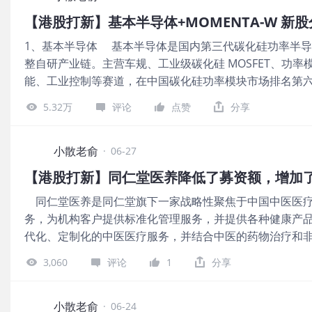
1.31亿、1.44亿，2025年营收同比增长9.76%；2023~20
【港股打新】基本半导体+MOMENTA-W 新
万、2162.4万、2405.4万，2025年的净利润同比增长1
1、基本半导体 基本半导体是国内第三代碳化硅功率半导体
算，4.24亿港元市值发行1.06亿，发行比例是25%，无基
整自研产业链。主营车规、工业级碳化硅 MOSFET、功
通盘。 本次发行采用港股ipo新规的机制B，公开发售初
能、工业控制等赛道，在中国碳化硅功率模块市场排名第六。 公
制。目前申购倍数是30.11倍，申购人气也还可以。总共有
元，每手股数200股，最低认购6387.78港元，市值83.65
低。 申购策略： 宝盖新材是国内基建复合盖板细分龙头
5.32万
评论
点赞
分享
设备与材料行业，有绿鞋，无基石。 保荐人是中银国际
绩较差。公司营收和净利润每年都保持着增长，业绩相对稳
是100%，国金证券近2年保荐过的项目首日上涨率是66.66
开发售初始份额是10%，流通盘是1.06亿，申购人气也还可
的营收分别是2.21亿、2.99亿、3.11亿，2025年营收同比增长
小散老俞
少，中签率极低。公司是一只小票，无基石无绿鞋，就看
·
06-27
亿、-2.37亿、-3.35亿，2025年的净利润同比增长-41.
一般，本人计划打了也难中，还不如留着资金打其他新股
【港股打新】同仁堂医养降低了募资额，增加
亿，发行比例是9%，无基石锁定，那么8.1亿全部都是流
同仁堂医养是同仁堂旗下一家战略性聚焦于中国中医医疗
额是5%，申购倍数10倍或以上但少于50倍回拨10%，50
务，为机构客户提供标准化管理服务，并提供各种健康产
第一天，申购人气也算不错了，按回拨20%来算总共有27
代化、定制化的中医医疗服务，并结合中医的药物治疗和
半导体是国内第三代碳化硅功率半导体 IDM企业，在中
案，满足其多样化需求。 公司6月26日开始招股，招股价5.48
金证券，保荐人整体业绩还不错。2025年的净利润同比
3,060
评论
1
分享
港元，市值25.5亿~28.9亿港元，发行数量1.08亿股
公司。近2年保荐过的项目首日上涨率是73.68%，保荐
科技资本、Aurora SF、CICCFT；基石共认购2.96
小散老俞
·
06-24