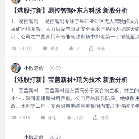
目首日上涨率是58.33%，中金公司近2年保荐过的项目首日
盘是35.93亿。
【港股打新】易控智驾+东方科脉 新股分析
体业绩还不错。 一共有34名基石投资者，包括淡马锡、G
1、易控智驾 易控智驾专注于采矿业矿区无人驾驶解决
养老金计划投资局、高瓴资本、CPE 源峰、香港景林资产
采矿环境复杂、人力供应有限及安全要求严格的大型露天矿场
资本、瀚亚投资、富达国际、首源投资、惠理集团、千禧
计，公司在中国商用车智能驾驶市场中排名第一；按截至202
金、汇添富、博时国际、嘉实国际、泰康人寿保险资管、腾
驶矿卡数量计，也是中国最大的矿区无人驾驶解决方案提供
美元，占总发行数的48.43%，基石占比很高。 公司从202
5.03万
评论
3
分享
份额约为37.6%。截至2025年12月31日，已部署的车队包
2319.05亿、2687.95亿、3323.44亿，2025年营收同比增长
公司6月29日开始招股，招股价81.16~87.92港元，每手股
利润分别是122.43亿、145.79亿、181.7亿，2025年的
港元，市值120.01亿~130.01亿港元，发行数量2613.
小散老俞
绩不错。 按发行价上限计算，4873.66亿港元市值发行242
·
06-30
业，有绿鞋。 保荐人是海通国际，近2年保荐过的项目首日
基石锁定48.43%，那么流通盘是124.99亿。 &nbs
【港股打新】宝盖新材+瑞为技术 新股分析
整体业绩非常好。 一共有11名基石投资者，包括紫金矿
1、宝盖新材 宝盖新材是主营高分子复合沟盖板、井盖
大通资产管理、霸菱、Indus Funds、Jain Global、R
企业，深耕基建新材料赛道。公司产品轻质防腐、绝缘耐
Seven Grand；基石合计共认购1.46亿美元，占总发行
政、水利等工程，复合材料电缆沟盖板国内市占率连续多
顶了。 公司从2023~2025年的营收分别是2.71亿、9.86亿
持续加码自动化产线与新材料研发拓展海内外市场。 公司
比增长45.53%；2023~2025年的净利润分别是-3.34亿、-3
3,318
评论
点赞
分享
6.15~8.51港元，每手股数500股，最低认购4297.97港元，
润同比增长-32.18%。 按发行价中位数计算，125.01亿
行数量1447万股，属于工业零件及器材行业，无绿鞋，
例是17.67%，基石锁定50%，那么流通盘是11.05亿。
近2年只保荐了一个项目，还是破发的。 公司从2023~202
小散老俞
制B，公开发售初始份额是10%，不设回拨
·
06-29