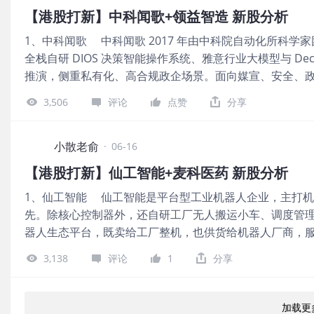
瓴资本、Huadeng Victorious、澜起科技、永联投资、
【港股打新】中科闻歌+领益智造 新股分析
金、广发基金、海耀实业、阳光电源香港；基石合计共认购1.
1、中科闻歌 中科闻歌 2017 年由中科院自动化所科
顶了。 公司从2023~2025年的营收分别是8.29亿、9.54亿
全栈自研 DIOS 决策智能操作系统、雅意行业大模型与 De
2023~2025年的净利润分别是1.79亿、1.61亿、2.9亿
推演，侧重私有化、高合规政企场景。面向媒宣、安全、政务
算，356.26亿港元市值发行31.64亿，发行比例是8.88%
上千家政企单位，依托数据智能为客户做风险研判与辅助决策
早就在A股上市，这次
3,506
评论
点赞
分享
元，每手股数200股，最低认购12262.44港元，市值105
服务行业，有绿鞋。 保荐人是中金公司，近2年保荐的项目
一共有6名基石投资者，包括中国东方增强收益基金、嘉实
小散老俞
·
06-16
司、国惠 (香港) 控股有限公司、华泰资本投资有限公司、民
【港股打新】仙工智能+麦科医药 新股分析
万美元，占总发行数的26.97%，基石占比一般。 公司从2023
1、仙工智能 仙工智能是平台型工业机器人企业，主打
2025年营收同比增长27.55%；2023~2025年的净利润分别是
先。除核心控制器外，还自研工厂无人搬运小车、调度管
长-5.84%。 按发行价计算，105.07亿港元市值发行9亿
器人生态平台，既卖给工厂整机，也供货给机器人厂商，服
6.57亿。 估值方面，中科闻歌市销率在23倍左右，对比
招股，招股价101.6港元，每手股数50股，最低认购5131.2
中科闻歌估值肯定是远远偏低的，不过对比明略科技、海
3,138
评论
1
分享
属于工业零件及器材行业，有绿鞋。 保荐人是中金公司，近
业绩还不错。 一共有8名基石投资者，包括HHLR Advis
资本、Yishao Capital、Nova Kerry Inc.；基石
加载更