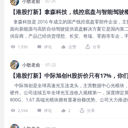
小散老俞
·
07-31
【港股打新】拿森科技，线控底盘与智能驾驶概
拿森科技是 2016 年成立的国产线控底盘零部件企业，
面向新能源与高阶自动驾驶提供底盘解决方案它是国内第
供应商，产品已经供货理想、长安、奇瑞、零跑等车企，
7月30日开始招股，招股价10.42~11.18港元，每手股数10
1,936
评论
点赞
分享
市值62亿~66.52亿港元，发行数量5759.45万股，属
无基石。 保荐人是海通国际和中银国际，海通国际近2
85.71%，中银国际近2年保荐过的项目首日上涨率是10
小散老俞
·
07-22
2025年，中国线控制动解决方案合计销量为3,250万套
【港股打新】中际旭创H股折价只有17%，你
著称的国产解决方案销量为730万套，国产化率达22.5%。
中际旭创是全球高速光互连龙头，主营数据中心光模块，产
方案销量达到73.62万套，在所有内资和海外线控制动解
硬件。公司连续五年全球光互连收入规模第一，深度绑定
份额为2.3%，同时，其亦在所有内资解决方案供应商中排
800G、1.6T 高端光模块拥有显著份额优势。公司大力
解决方案供应商中排名第二，市场份额为10.1%。 公司从2
局 CPO、LPO 等下一代光互联技术，依托海外产能与大客
2.72亿、3.91亿、6.15亿，2025年营收同比增长52.27%
2,594
评论
2
分享
浪潮。 公司7月22日开始招股，招股价≤1010港元，每
是-2.01亿、-1.7亿、-1.9亿，2025年的净利润同比增长-
51009.29港元，市值≤1.18万亿港元，发行数量5450
算，64.26亿港元市值发行6.22亿，发行比例是9.68%，