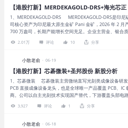
2. LP和柯家琪先生；基石合计共认购2000万港元，占总发行
【港股打新】MERDEKAGOLD-DRS+海光芯
年的营收分别是6.6亿、9.14亿、12.27亿，2025年营收同比
1、MERDEKAGOLD-DRS MERDEKAGOLD-DRS是印尼
万、-2771.2万、-4666.9万，2025年的净利润同比增长
司核心资产为印尼最大原生金矿 Pani 金矿，2026 年 
5.98亿，发行比例是10.4%，基石锁定3.34%，那么流通
700 万盎司，长期产能增长空间充足。企业主营金、银合质锭
开发售初始份额是10%，不设回拨机制。目前申购倍数是4.
2030 年产量跻身亚洲前列 公司6月17日开始招股，招股价
中签率会很低。 申购策略：
2.01万
评论
10
分享
元，市值391.85亿港元，发行数量8966.86万股，属
券，瑞银近2年保荐的项目首日上涨率是66.66%，中信证
绩还不错。 一共有11名基石投资者，包括平安资产管理
小散老俞
·
06-19
基金、中伟股份、Orix、Wind Sabre、DAMSIMF；基
【港股打新】芯碁微装+圣邦股份 新股分析
比基本到顶了。 公司从2023~2025年的营收分别是139.4万
1、芯碁微装 芯碁微装主营微纳直写光刻类成像设备研
2023~2025年的净利润分别是-683.7万、-1270万、-27
PCB 直接成像设备龙头，也是全球唯一产品覆盖 PCB、
价上限计算，356.26亿港元市值发行31.64亿，发行比例是8
商。公司以自主光刻技术实现国产替代，下游覆盖头部电
本次发行采用港股ipo新规的机制B，公开发售初始份额是
导体赛道。 公司6月17日开始招股，招股价240.09~252.
3,927
评论
1
分享
值347.12亿~365.4亿港元，发行数量1283.87万
司，近2年保荐的项目首日上涨率是71.83%，保荐人整体
汇、芯耀投资、晶合集成香港、摩根大通资管亚太、胜宏科技香港、CPE
小散老俞
·
06-18