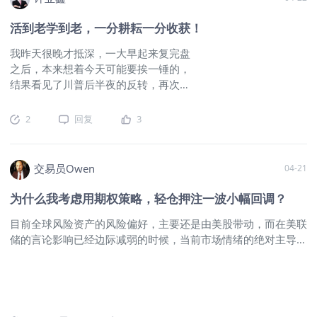
高位卖出。需要注意的是，加密资产还
心指标：净多增加，倾向于看涨；净空增加，倾向于看跌。 此
是具有一定的领先指标价值。
$比特币
外，CFTC 还通过一个更抽象的指标COT指数（Commitments
活到老学到老，一分耕耘一分收获！
(BTC.USD.CC)$
$CME比特币主连
of Traders Index）将当前持仓与历史区间做对比。COT指数取
2605(BTCmain)$
我昨天很晚才抵深，一大早起来复完盘
值在0到1之间，接近0表示市场情绪偏冷或极度偏空，接近1则
之后，本来想着今天可能要挨一锤的，
意味着多头高度集中，市场情绪过热，这在判断“拥挤交易”时非
结果看见了川普后半夜的反转，再次
常有用。 所以，当你在看 CFTC 数据时，重点其实是：是否有
TACO了——极限施压后，川普再次
大量非商业资金在加多或加空，以及这种行为是否发生在情绪
TACO！也由不得他不TACO，目前国内
的“极端区间”。这不仅能帮你识别趋势的强度，还能帮你提前察
2
回复
3
支持率下降得厉害啊。朗子真的是越拖
觉“行情快要变天”的信号。
$纳指100ETF(QQQ)$
$纳斯达克
越有底气，川子是越磨越着急。综合美
(.IXIC)$
$NQ100指数主连 2606(NQmain)$
$微型NQ100指数
联社，路透社，NBC，昆尼皮亚克等收
主连 2606(MNQmain)$
交易员Owen
04-21
集的数据显示，川子的国内支持率较之
前出现下跌：美联社-NORC:
为什么我考虑用期权策略，轻仓押注一波小幅回调？
█████████████████░░░░░░░
目前全球风险资产的风险偏好，主要还是由美股带动，而在美联
░░░ 33%路透社-益普索:
储的言论影响已经边际减弱的时候，当前市场情绪的绝对主导
███████████████████░░░░░
者，依然还是美伊战争的进展。 那我们为什么说美联储的言论
░░░ 36%NBC-SurveyMonkey:
已经边际减弱了呢，很简单，目前所谓的新任主席沃什并不能确
████████████████████░░░░
保真的能够顺利的出任美联储主席，其次，即便是真的出任了，
░░ 37%昆尼皮亚克:
当前的局面也并不能够让美联储做出清晰的有指向的利率决策，
████████████████████████