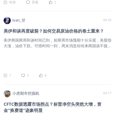
转发
回复
2
方支持，关注美伊二次谈判发展再定。港股现货成交一般动能不
2606(YMmain)$
$微型道琼斯指数主连
一能达到接近绝对零度的介质，超导必
大，随波逐流而已，追美股牛市无可能，上落市而已。4月高低
2606(MYMmain)$
$道琼斯(.DJI)$
$纳指
须靠它。它是惰性气体，不燃不爆不反
波幅2100点还可再扩向上概率大，27000有可能月底前重见，
100ETF(QQQ)$
$纳斯达克(.IXIC)$
应，是完美的保护气，不氧化，不爆
纳指13连升创历史新高，港股为好看也弹弹。上周4/17W恒指
Ivan_甘
04-20
$NQ100指数主连 2606(NQmain)$
炸，不腐蚀。它分子量最小，渗透性极
期权周双买26400目标周四午后达，时间有些晚，周期权成末日
强，可以作为芯片，航空等领域进行捡
美伊和谈再度破裂？如何交易原油价格的卷土重来？
持仓压力变大。24点期权金成本最高到60多，50点翻倍卖达
漏。它密度极低，浮力
标。本周照例入场26800/25600为目标，成本依旧20点上下。
美伊两国两周和谈时间已到，前两周市场预期十分乐观，美股指
25年下半年至今连续38周29周胜4平5负，不翻倍不算赢得益于
大涨，油价下跌。可惜时间一到，周末消息却传来两国谈不拢的
低成本策略，20到50不难，50-60再过百点获利不轻松，期权
消息，究竟最终结果如何，要等到和谈协议签署才能作准，总之
金磨损萎缩价高则大。纳指QQQ期权两月后会更活跃，SEC取
还是那个信号，海峡何时解封，才是本次事件的终点，其它一切
消低于2.5W美元五天日内<5次交易限制，美券商得以松绑，会
消息均为扰动。之前有小道消息称，美国提出两周和谈，实则为
有更多小资金参与。恒指所谓衍生品交易再延长夜盘，说好听意
部署更多军事力量作准备，如果果真如此，那么后续时间冲突升
义一般，现在12点后恒指期权成交怎样。
$恒生指数主连
级也并非不可能，大家仍不能掉以轻心。
$SP500指数主连
1
2
6
2604(HSImain)$
$HSI(HSI)$
$纳指100ETF(QQQ)$
2606(ESmain)$
$微型SP500指数主连 2606(MESmain)$
$微型
SP500指数2606(MES2606)$
$道琼斯指数主连
2606(YMmain)$
$微型道琼斯指数主连 2606(MYMmain)$
$道
小虎期市挖掘机
04-17
琼斯(.DJI)$
$微型道琼斯指数2606(MYM2606)$
$纳指
100ETF(QQQ)$
$纳斯达克(.IXIC)$
CFTC数据透露市场拐点？标普净空头突然大增，资
金“换赛道”迹象明显