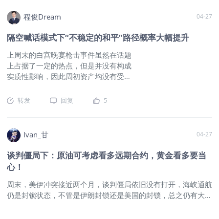
看到了一些隐忧因素：比如伴随着霍尔木兹被堵危机的持续，远
程俊Dream
04-27
期原油风险溢价走高，对于通胀飙升的担忧市场并不是没有计
价，而是已经真实的反应在了消费领域的大部分板块中。你看，
隔空喊话模式下“不稳定的和平”路径概率大幅提升
最新的高盛统计的数据显示，上周基金持仓盘已经连续第7周抛
售非必须消费品股票，其中包括：综合零售、酒店、餐饮及休闲
上周末的白宫晚宴枪击事件虽然在话题
以及纺织服装及奢侈品板块的净卖出最为显著：
上占据了一定的热点，但是并没有构成
$Communication Services Select Sector SPDR Fund(XLC)$
另
实质性影响，因此周初资产均没有受到
外，我们要注意，如果剔除了半导体板块的上涨，仅仅看标普同
冲击。而中东肥皂剧还在稳定上演中，
权重指数的涨幅的话，今年以来，其实美股几乎没有上涨：所谓
美国直接不安排“线下”谈判人员意味着中
转发
回复
5
的等权重标普500涨幅，也就是我们把标普所有板块的权重全部
间人模式升级为“线上”沟通。如果这一两
等值化计算出来目前标普指数的年度迄今为止的涨幅是多少，你
周还不出现突袭行动的话，那么基本就
会发现，仅仅涨了6个百分点不到，而半导体板块呢？最新的费
能判定这种拉扯的和平模式将延续到中
Ivan_甘
04-27
城半导体指数SOX年涨幅已经接近23
期选举前后才可能出现变化和转机了。
有关美伊谈判的三种模式和可能性此前
谈判僵局下：原油可考虑看多远期合约，黄金看多要当
文章已经聊过，本周就不再赘述，没看
心！
过的朋友考验翻一下上周/上上周的内
容。 假设懂王的长线拖字诀落地的话，
周末，美伊冲突接近两个月，谈判僵局依旧没有打开，海峡通航
那么我们要做的只是对不同资产进行划
仍是封锁状态，不管是伊朗封锁还是美国的封锁，总之仍有大量
分并选择不同的交易模式。首先对于明
滞留霍尔木兹海峡的船只。虽然金融市场反应还是比较乐观，美
显的强者恒强品种美股还是以回调做多
股大涨油价震荡大宗商品也表现平淡，但事实仍旧没实质变化，