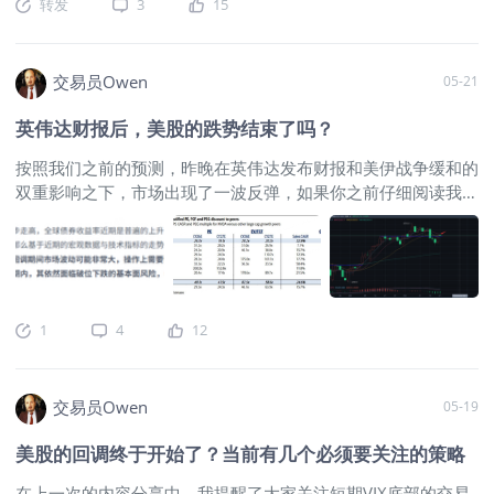
转发
3
15
上并无太大区别。虽然波动的范围依然
接影响 毫无疑问，海峡通航对油价肯定是利空的，技术上下周
宽泛，但显然不足以就此撼动伊朗局势
若油价跌破10周均线则此轮原油上涨行情宣告结束。其实当前
启动后的原油熊转牛的趋势变化。后续
原油现货价格已经非常夸张，周末去香港出差与一些油轮的船东
交易员Owen
05-21
的盘整大概率还会持续1-3个月的时间，
了解了下原油近况，折合下来原油现货接近150美元/桶（WTI原
但只要低点支撑不被击穿，那么技术面
油盘面价格才100美元/桶，但WTI反应美国本土的油价，相对于
英伟达财报后，美股的跌势结束了吗？
上就没有太大的风险。 而在短周期的
海湾油价会有一大截差距），这个价格消费国难以承受，历史上
走势图上，毫无疑问空头取得了阶段性
都难以持久。所以一旦海峡通航油价就会率先反应，而且有消息
按照我们之前的预测，昨晚在英伟达发布财报和美伊战争缓和的
的胜利。三角形的整理最终市场选择的
指出美伊和谈后，美国将放松伊朗原油出口，届时伊朗原油库存
双重影响之下，市场出现了一波反弹，如果你之前仔细阅读我们
方向是往下走，那么顺理成章的下探寻
流入市场的话，市场供应就会较为宽松，油价将为中长期利空，
的文章的话，应该能避开昨晚的波动，因为我之前的分析里明确
找有效支撑将是未来数周的主要方向。
所以此前做多原油的朋友，只要油价跌破10周均线请止盈或止
跟大家说了，英伟达的财报是足以改变短期趋势的。 最新的财
从此前的多空换手位置以及结构目标位
损，无必要去冒险。 二、黄金会否扭转颓势？ 油价高企，通
报公布后，果然没有负市场的众望，英伟达不管是毛利率，营收
来看，80附近预计还是原油多头较为重
胀预期提升，市场预期美联储会被迫加息，导致贵金属近段时间
和净利润都全面超出预期，我觉得英伟达财报这个重要的数据，
要的屏障和支撑。而更下一档的核心支
表现颓势。但若海峡通航油价下跌，则市场对通胀预期就会降
对市场意义非凡，各方应该都会尽力维护它，尽量让英伟达的财
撑则会在70/69附近。具体调整的深度
温，新任美联储主席也可能“顺应“特朗普要求，重新进入降息通
1
4
12
报带来的是更大的助力而非波动，所以每次美股回调的可能性越
目前还无法判定，但初次下探所带来的
道，如果作实则黄金价格就会稳定下来，尽管并不一定会像去年
是大，英伟达超预期财报的结果就越是大概率。 我比较关注的
反弹修复机会还是可以依赖的。中长线
那样一路狂飙，但至少波动性会逐步回归正常，重新上涨可期。
几项数据，包括毛利率，净利增长，自由现金流，还有回购与股
交易者可以在上述两个水平寻找布局和
技术上，金价若突破下降通道的上轨，则是可以考虑重新入场的
交易员Owen
05-19
息等，这些股东回报方面的数据都不错，即将推出的Rubin平台
交易的可能性。 那么后续的消息面上
时机点，目前该上轨在4700美元/盎司，大家看看下周金价的表
的成本问题也在指引上看出并未出现更多担忧的情况，公司对未
会如何发展呢？正常情况下，较大的概
现。 三、美股指依旧强势？ 美伊和谈海峡通航将带动通胀预
美股的回调终于开始了？当前有几个必须要关注的策略
来订单增长和Blackwell的产能释放上有足够的信心，总体来说
率会以即将达成的协议来维系住停战局
期下降，这些都是特朗普用来中期用来表现的政绩，相对
是中规中矩，且足以安定AI泡沫担忧的一个结果。 值得注意的
在上一次的内容分享中，我提醒了大家关注短期VIX底部的交易