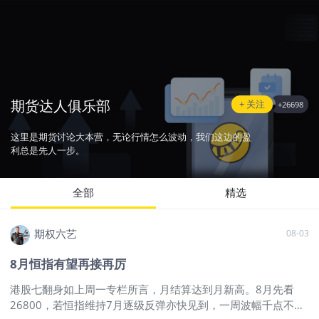
期货达人俱乐部
+ 关注
+
26698
这里是期货讨论大本营，无论行情怎么波动，我们这边的盈
利总是先人一步。
全部
精选
期权六艺
08-03
8月恒指有望再接再厉
港股七翻身如上周一专栏所言，月结算达到月新高。8月先看
26800，若恒指维持7月逐级反弹亦快见到，一周波幅千点不