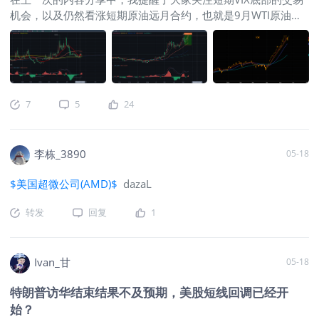
面。但根据我们此前从政治角度出发的
是，目前英伟达的自由现金流和苹果微软都差不多，但PE估值
机会，以及仍然看涨短期原油远月合约，也就是9月WTI原油合
判断逻辑，这种停火绝对不是永久性
却小于苹果，给的估值不高，而且市值比上自由现金流的倍数上
约的机会，一周过去了，这两个提醒，都已经兑现： VIX已经触
的，只是互相认可的缓兵之计而已。新
看，英伟达全面小于苹果和微软 所以英伟达和其他科技股比起
底走高： 9月原油期货合约已经底部连续反弹，从底部算起已经
一轮的变数会在年底重新出现，到时候
来并不算贵，那么从技术上看，20日均线是标普以及各大明星
有17个点的涨幅：
内容回顾：第二轮大宗商品超级周期开始
局面会更加复杂，并且足以有可能引发
科技股的第一道防线，未来一周左右是重要时期，看标普的20
了？有色金属的脉冲机会与AI链的补涨逻辑（近期收益率分享）
真正的金融海啸。当然了，在那之前相
日均线是否会跌破，目前是多看少动的时间，我认为，亚洲市场
这次的分享，咱们可以聊聊我之前反复给大家做的预警：美股的
对乐观的氛围还是可以保持住的。 还有
大A的今天的市场表现上看，似乎波动并没有结束。我之前跟大
7
5
24
中短期阶段性回调的问题。 随着近期美元指数和美债收益率的
一部分相对较低的概率会出
家说罗素2000的空方考虑以20日均作为参考点，这个目前仍然
同步走高，全球债券收益率近期是普遍的上升，以美股阶段性见
是这样，昨晚的反弹，罗素刚好在20日均线上止住反弹走势，
顶为特征的全球风险资产的回调大概率已经开始了。那么基于近
未来空方考虑在20日均以上止损，波动短期内还是停不下来
李栋_3890
05-18
期的宏观数据与技术指标的走势，本报告的核心结论是：美股短
的。 求稳的朋友，不妨再等等看，等到美股出现明确的右侧反
期大概率会有一次5%到7%的回调，但回调期间市场波动可能非
弹行情后，再来参与，只能说目前的走势还不是很稳。
$罗素
$美国超微公司(AMD)$
dazaL
常大，操作上需要谨慎处置；短期而言，美国长债价格存在一定
2000指数主连 2606(RTYmain)$
的抄底机会，但由于中短期内，其依然面临破位下跌的基本面风
转发
回复
1
险，参与抄底必须设立并严格执行止损纪律。 美股的回调是否
已经开始？ 近期，全球多个具有先导指标意义的市场标的均出
现了趋势破位或阶段性见顶的迹象。咱们可以具体观察SOX（费
Ivan_甘
05-18
城半导体指数）、韩国股市指数、日经指数以及上证指数的走
势，可以发现这一轮资产见顶趋势在多国市场同时发生。这种广
特朗普访华结束结果不及预期，美股短线回调已经开
泛的跨市场共振，显著提高了本轮回调行情的确定性。 然而，
始？
本次回调的做空力量和下跌幅度相对受限。高盛的机构账面数据