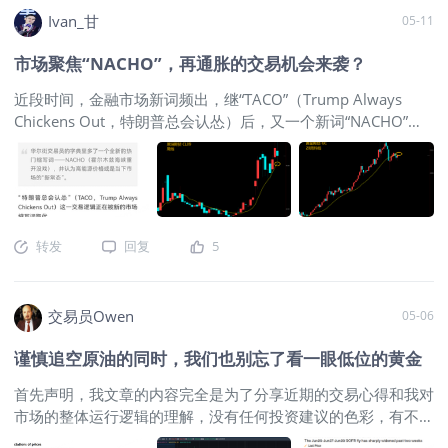
弹之后，加密资产有机会迎来逢高卖出
Ivan_甘
05-11
的价格。 加密资产作为此前数年风头无
两的品种，在特朗普二次入主白宫之后
市场聚焦“NACHO”，再通胀的交易机会来袭？
到达顶峰并盛极而衰。其中有较大影响
的自然是去年10月的“算法”清盘日。这
近段时间，金融市场新词频出，继“TACO”（Trump Always
一事件之后，绝大多数币价就节节走
Chickens Out，特朗普总会认怂）后，又一个新词“NACHO”悄
低，主流的比特币和以太坊也不例外，
悄在金融市场的交易员圈中流传，Not A Chance Hormuz
并且圈子内也时不时的传出这样或者那
Opens即霍尔木兹海峡重开没戏，是“NACHO”一词的意思，本
样的利空消息。可以确定的是，中长期
质上就是市场对快速解决海峡问题越来越没有信心，从而认为高
的趋势已经在当时出现了转折，讲故事
油价的持续性远超预期，从而带动长期通胀再起。新词的出现其
的逻辑逐渐变为多空自然博弈的状态，
实也说明市场新的投资趋向，从此前关注短期的价格波动，转向
转发
回复
5
因此大方向上我们尽量以高位卖出为
考虑稍长远的资产抗通胀性。 一、油价波动大，但并未反转
主。
$WTI原油主连 2606(CLmain)$
随着海峡谈判的消息扰动，上周油价出现了较大波动，单日暴跌
具体到比特币近期的行情上，周线目前
10%+成为当下的常态，对于短线交易者来说是个容易获利的市
交易员Owen
05-06
已经六连阳态势（虽然其中有两个十字
场，但对于中期投资者来说，短期高波动并非趋势的反转，毕竟
星），进一步继续一段上涨不会令人意
主导市场的消息面更多只是猜测而非解封的落实。所以中期投资
谨慎追空原油的同时，我们也别忘了看一眼低位的黄金
外。6万附近在经历了长时间的打磨和尝
者仍建议跟随10周均线对油价进行观察，同时期货远期合约
试之后，最终形成了一个小的圆弧底。
（09合约）仍是性价比较高的交易合约，沿着10周均线寻找做
首先声明，我文章的内容完全是为了分享近期的交易心得和我对
并且突破7.6万水平后，也完成了双底形
多机会。其实，遇到类似上周的情况，最好的抄底交易办法就是
市场的整体运行逻辑的理解，没有任何投资建议的色彩，有不同
态的确认。反抽进一步确认之后，当前
买入看涨期权的牛市垂直价差组合，油价大跌但消息并不明确，
看法的朋友，欢迎以理性的方式留言斧正。——-这个假期，整