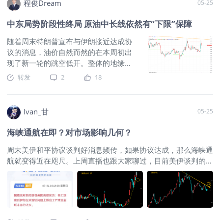
程俊Dream
05-25
中东局势阶段性终局 原油中长线依然有“下限”保障
随着周末特朗普宣布与伊朗接近达成协
议的消息，油价自然而然的在本周初出
现了新一轮的跳空低开。整体的地缘政
治发展轨迹和我们在4月份预计的结果吻
转发
2
18
合，阶段性的和平预计有望持续到年末
的中期选举前后。虽然技术面和消息面
遭遇到了双重打击，但是中东结构性的
Ivan_甘
05-25
问题并不会因此彻底解决。因此如果油
价后市回调充分的话，还是会有低点提
海峡通航在即？对市场影响几何？
供夯实支撑。此外，消息面的变化对于
大多数资产而言也不会带来趋势的改
周末美伊和平协议谈判好消息频传，如果协议达成，那么海峡通
变，很多品种依然应该以宽幅震荡，高
航就变得近在咫尺。上周直播也跟大家聊过，目前美伊谈判的核
抛低吸的思路去寻找机会。 在原油的月
心焦点在于铀浓缩问题的分歧拟合，美国想让伊朗承诺放弃铀浓
线图上，虽然本月还有一周才会收盘，
缩再解除制裁，而伊朗则是希望美国先接触制裁再谈铀浓缩问
但是对于三月份涨势的修复依然是主基
题，分歧能拟合则和谈进入快车道，若双方立场各自强硬则和谈
调。中/大阴线自然弱于十字星，但孕线
进程难以推进，甚至还会恶化。而目前消息对海峡通航比较有
组合的模式意味着其和4月的表现在节奏
利，下周市场的交易思路将发生明显变化。 一、对原油的直