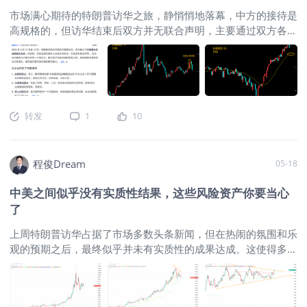
显示，虽然机构对美股的总敞口已经大幅降低，但其净杠杆率依
市场满心期待的特朗普访华之旅，静悄悄地落幕，中方的接待是
然停留在中性位置，多空比例未发生明显变动。 同时，
高规格的，但访华结束后双方并无联合声明，主要通过双方各自
CBOE（芝加哥期权交易所）的看跌与看涨期权（Put/Call）比
的通稿来体现成果，相比 2017 年访华签署的 2535 亿美元大
例目前仅处于反弹初期，并未突破重要的历史区间（下图绿
单，此次更侧重于战略关系的稳定和机制的恢复。从市场得到的
色）。这些数据表明，市场中的抄底情绪可能依然较浓
消息看，中美双方互降关税，美国放开英伟达H200芯片销售，
而特朗普宣称中国承诺购买200亿波音飞机及大量美国大豆，但
实际公告中，中方并没有具体采购数字，这对市场来说属于不及
转发
1
10
预期的状态，这也是上周大宗商品调整的主要原因。同时周末美
伊谈判不顺利，导致油价继续高位运行，对于未来新任美联储主
席的首秀来说，市场充满了紧缩的担忧。 金银选择方向，未
程俊Dream
05-18
来走势不乐观 上周帖子里重点强调过金银在重要多空分水岭的
均线附近，到了选择方向的时候。结果上周黄金大跌3.8%，白
中美之间似乎没有实质性结果，这些风险资产你要当心
银单日大跌10%+，这个短期方向选择已经比较明确，大伙要注
了
意避险或者降低仓位。黄金有再创新低（破4000）的可能，而
白银则延续高波动特性，跌幅恐怕也会出乎大家的意料。 这里
上周特朗普访华占据了市场多数头条新闻，但在热闹的氛围和乐
值得一提的是上周白银的意外消息，值得大家借鉴。上周白银因
观的预期之后，最终似乎并未有实质性的成果达成。这使得多数
秘鲁能源短缺导致矿区停产，从而提振白银价格独立与黄金走
非强势风险资产都在周内下半段出现了不同程度的下跌，其中金
强，这类消息如果发生在其它品种上或许表现会持续性更久一
银的表现都在暗示前一轮的阶段性反弹已经结束。不过在夏季行
些，但发生在白银身上则必须十分警惕。原因在于虽然秘鲁是世
情到来之际，能否走出持续性的表现还是存在较多变数的。 白
界白银储量最大产量第二第三的国家，但是矿产白银主要是伴生