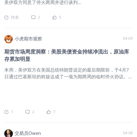
2606(MNQmain)$
$道琼斯指数主连
美伊双方同意了停火两周并进行谈判的
概率的事情，隔夜在学员群里面我预估
2606(YMmain)$
$道琼斯(.DJI)$
$微型道
方案。而在上周末的第一轮和谈博弈
30-50美金，最终早盘低开后，触发了连
琼斯指数主连 2606(MYMmain)$
一、
中，不出意外的未能达成一致意见。这
转发
2
5
续的止损，最低金价打到4638美元/盎
关注原油远期合约 这轮油价上涨以
出大戏最终将走向何方依然存在很大的
司，随后亚欧盘震荡上行回补缺口，北
不确定性，但是不外乎以下几种选择和
美盘目前围绕4720一线展开震荡。我在
可能性。 第一种就是皆大欢喜的达成某
前文《华夏时报的采访：美伊谈判一波
小虎期市观察
04-09
种共识协议，各方各取所需（至少在自
三折！金价巨震、美股承压，大宗市场
己的角度达成了赢学）。这种结果短期
期货市场周度洞察：美股美债资金持续净流出，原油库
逻辑或将重构！》接受华夏时报采访的
来看可能性较低，主要原因在于核心利
存累加明显
时候，已经更新了近期对于黄金走势的
益如果做出让步的话，基本等于认输止
观点。晚上的直播课也
损。而局势的进程虽然对两边都十分艰
本周，美伊双方在美国总统特朗普设定的最后期限前，于4月7
难，但也未达到必须低下头的状态。从
日通过巴基斯坦的斡旋达成了一项为期两周的临时停火协议。根
时间节点来看，无论是特朗普还是伊
据协议，伊朗同意重新开放霍尔木兹海峡受控通航，并提交了包
朗，现在也还有足够的时间来等待和做
含解除制裁等内容的“十点和平建议”作为后续全面谈判的基础。
出调整选择。不过如果最终意外完成定
然而停火协议不到一天，以色列突袭黎巴嫩，使得局势急转直
性性质的协议，那么油价将面临大跌，
下，停火协议未及落实，矛盾却在不断加剧。伊朗对此迅速做出
风险资产则会开启新一轮的补涨行情。
了反应，霍尔木兹海峡又宣告关闭，并且威胁称，伊朗考虑退出
1
2
7
第二种可能性是当前的谈判不过是美国
美伊谈判。 这一连串变化下来，市场原本刚缓下来的能源断供
的缓兵之计，只等待整备完毕之后直接
和通胀担忧，很快又被重新点燃。资金只能反复调整对各路资产
进入到下一阶段，比如地面战的开启。
的定价，结果就是本周股债商的波动都明显加大。 截至2026年
交易员Owen
04-08
这种风险上周我们已经着重讲过，目前