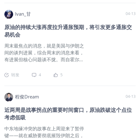
伊周末和谈及海峡航行下周有望舒缓？恒指借力向上有可能。
小心点噢，毕竟船刚从前面两个收费站
26500-26800是下一站看事态发展，有北水维持暂难大跌，美
出来，到咱们后面这个收费站不还有一
股热度更高，港股吸金度不够新股集资地而已。恒指牛熊证熊证
Ivan_甘
04-13
个时间差，我已经做好了明后天挨捶的
比例至26600密集度尚可，距离亦不远。美股上周涨势不错，市
心理准备。大川子又开始玩起他熟悉的
原油的持续大涨再度拉升通胀预期，将引发更多通胀交
场情绪乐观vix恐慌指数跌至19.23近期中位进入正常。恒指周期
极限施压的那个套路，其实我看得懂他
易机会
权双买上周三天交易如末日期权做壁上观，周三入场到周五无胜
的内心是极度想要局势降级了，为了让
算，买权时间换空间。本周双买进场目标先期26400/25200，
局势降级，采取的是让局势升级的办
周末最焦点的消息，就是美国与伊朗之
成本较前几周14多出十点，未偏离低成本。团队里交易狠人更
法。关键是，时间确实不在大川子这边
间的谈判进展，综合周末的消息来看，
以低过零成本入场，无波动亦可不输。双买核心是不判断，场场
啊。目前的局面似乎有点大川子不急，
有进展但核心问题谈不拢。而自霍尔木
不落不踏空，所谓依技术分析进场是判断指标。三月至今连胜且
你们......有点急。根据美国《1973 年战
兹海峡封锁至今也已有一个月，海湾国
收获今年最佳周，距离/成本的平衡重要，买权需技艺能力，双
争权力决议》(War Powers
家的原油库存距离满库也近在咫尺，如
转发
4
5
买翻倍卖是单买call或put四倍效果。
$恒生指数主连
Resolution)，总统需在行动启动后48 小
果在停火的这两周时间内，美伊均未能
2604(HSImain)$
$HSI(HSI)$
$00700(00700)$
时内通知国会；若无国会宣战或特别授
达成较佳的协议保证海峡通航的话，市
权，默认行动时限为60天；到期后可获
场恐怕会进一步带动长期通胀情绪，是
程俊Dream
30天撤军期，总计约90天。这次的美伊
04-13
许多大宗商品的远期合约带来交易机
战争，大川子并未获得美国国会的明确
会。
$标普500(.SPX)$
$标普
近两周是战事拐点的重要时间窗口，原油跌破这个点位
授权，并且白宫所称“迫在眉睫威胁” 未
500ETF(SPY)$
$SP500指数主连
考虑低吸
获广泛认可。所以，你们应该还记得之
2606(ESmain)$
$纳指100ETF(QQQ)$
前那位反恐中心主任肯特辞职时候的说
$纳斯达克(.IXIC)$
$NQ100指数主连
中东地缘冲突的故事在上周迎来了暂停
辞吧？！图片对于大家关心的金价来
2606(NQmain)$
$微型NQ100指数主连
键——就在威胁要彻底摧毁伊朗之后，
说，今天亚洲盘的低开本来就是非常大