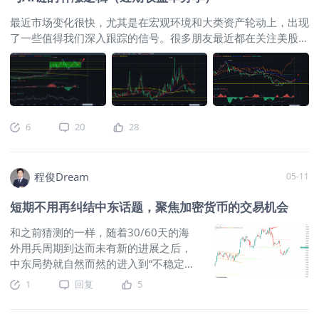
美之间有关于中东局势的相应表态。 图片 如上图所示，直播课
最近市场变化很快，尤其是在宏观环境和大类资产轮动上，出现
也讲解了英国政局动荡对英镑的影响，预计美国财长这个敏感时
了一些值得我们深入跟踪的信号。很多朋友最近都在关注美股科
间节点访问日本背后的玄机，错过直播课的同学记得抓紧去看录
技股的狂飙，或者对原油大幅震荡感到迷茫。今天我想结合最新
播回放。 国内市场方面，大A今日整体延续强势上行格局，指数
的市场结构，和大家梳理一下接下来的市场做单思路。 核心观
震荡走高、成长主线再度强化，大盘情绪延续高位偏暖态势。全
点可以概括为：黄金的前期猛涨的行情已经告一段落后，在黄金
天市场低开高走，上证指数稳步冲高再创阶段新高，创业板、科
的震荡期内，原油、白银和铜等大宗商品可能还会出现短期的脉
创50同步刷新历史点位，硬核成长资产全面领涨。 两市连续多
冲行情；特别是金银比目前已经处于多年低位，这意味着铜等有
日维持三万亿以上高位成交，场内增量资金情绪活跃，做多主线
6
20
28
色金属冲高的动力依然很足。另一方面，在追逐AI行情时，与其
集中度进一步提升，资金持续从低估值防御板块回流科技成长赛
去高位追涨，不如去寻找补涨标的，比如低位的恒生科技指数。
道，结构性牛市特征明确。 盘面核心亮点集中在算力与电力协
咱们一个一个的说 原油的三角整理与VIX的低位机会关注 我们先
同主线，AI算力硬件、光模块、服务器、存储芯片全天强势领
程俊Dream
05-11
来看看市场波动的核心地带——原油 。按照我们此前的观察，
涨，行业基本面订单饱满叠加政策资金持续倾斜，龙头标的再度
原油9月的远期合约在10周均线上稳住后，已经呈现出持续走高
突破上行。 电力电网板块联动走强，契合夏季用电高峰临近、
短期不用再纠结中东话题，聚焦加密货币的交易机会
的态势 。但如果你看主连合约，会发现原油正在形成一个大型
新型电力系统改造提速的产业逻辑，
的震荡中枢，短线上走出了一个标准的三角整理形态 。
$WTI原
和之前猜测的一样，随着30/60天的海
油主连 2606(CLmain)$
$小原油主连 2606(QMmain)$
$WTI原
外用兵周期到达而未有新的进展之后，
油2606(CL2606)$
$美国原油ETF(USO)$
$天然气主连
中东局势就自然而然的进入到“不稳定的
2606(NGmain)$
回顾：为什么我仍然看涨远期原油合约？
在交
和平”阶段。这意味着市场主线节奏将顺
1
回复
5
易
延1-2个季度，多数品种也会陷入到大区
间的震荡之中。现阶段来看，在持续反