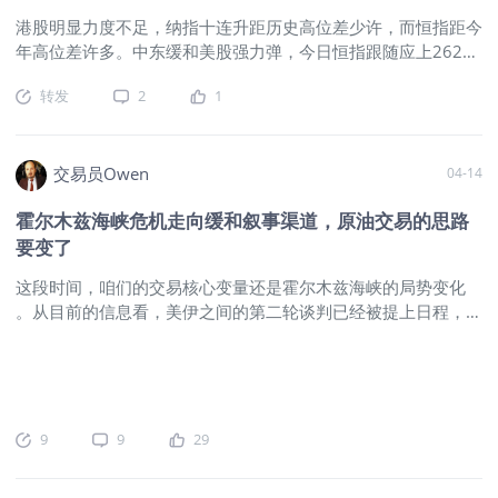
如下：在宏观预期反复摇摆的环境下，单纯观察价格波动已不足
港股明显力度不足，纳指十连升距历史高位差少许，而恒指距今
以把握资产运行主线。相较之下，库存变化更能刻画实体供需，
年高位差许多。中东缓和美股强力弹，今日恒指跟随应上26200
资金流向更能反映配置偏好。因此，不妨从库存与资金两个维
收市，进而再创月内新高，以两千点月波幅在26500之上。北水
度，统一观察美股、美债、原油、铜、铝及金银的最新变化。1.
转发
2
1
风格借好出货，令港股难挺起，市场资金新股抽水。现时难有大
美股与美债：权益流出压力缓和，债券资金延续波动根据ICI的
期待，本周若上26400以不错，纳指QQQ昨晚升势凌厉，本周
最新数据显示：ICI简介（Investment Company Institute，美国
或可触及635历史高位，会带动港股科技股？4月后市乐观看
投资公司协会）成立于1940年，是美国基金行业最核心的协会
26800至27000时间尚有，本周美伊继续谈及海峡逐步通航都是
交易员Owen
04-14
机构之一，其资金流数据在市场上被广泛视为观察美国公募基金
利好。北水因素过大，对港股发展非有利，对比近年东亚主要股
申赎变化的权威来源。同时，ICI长期发布美国及全球受监管基
霍尔木兹海峡危机走向缓和叙事渠道，原油交易的思路
指显落后，曾经恒指3万日经1万。恒指没怎么反弹仅区间波
金资产和资金流统计，统计口径稳定、覆盖面广，也因此被券
要变了
动，不必夸大其反应。今日若升无可升，只能叹息还看美股火。
商、研究机构和财经媒体大量引用。美股资金仍为净流出：截至
恒指无升跌vix高至21，美股恐慌指数都以回落至18，港股之特
2026年4月8日当周，美国股票型基金单周净流出36.6亿美元，
这段时间，咱们的交易核心变量还是霍尔木兹海峡的局势变化
色。港股弹起无人跟未见蜂拥进场，不差钱大哥也转身食糊，落
继续保持净流出，说明权益类共同基金整体仍处于资金撤出阶
。从目前的信息看，美伊之间的第二轮谈判已经被提上日程，这
下到位再买回，a股化明显。看完日经58000恍惚这应是恒指
段，显示资金情绪并未实质性反转。从边际变化来看，4月8日
其实本身就是一个很重要的变化 。它说明霍尔木兹海峡的危
啊，眼花错位了。恒指期权周双买持仓向上26300起走位，看
当周较4月1日当周的净流出88.5亿美元有大幅收窄，表明前期
机，正在从原先更偏向战争解决的路径，逐步转向谈判解决的路
26500有点奢望。
$恒生指数主连 2604(HSImain)$
$HSI(HSI)$
集中流出的压力正在下降。但
径，这意味着局势就是在缓和，而不是在继续升级 。这个变化
$纳指100ETF(QQQ)$
之所以重要，是因为它会直接影响原油价格的定价逻辑 。如果
市场此前交易的是冲突升级、供应中断和风险失控，那么现在市
9
9
29
场开始交易的，就是局势缓和、对话推进和风险溢价回落 。这
也意味着，原油前期上涨所依赖的最重要的驱动，正在发生变化