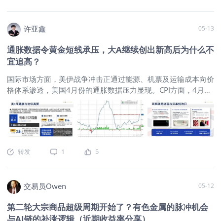
到5%的话，恐怕即便强如美股也会面临补跌和抛售的压力。
总体来说，虽然
许亚鑫
05-13
通胀数据令黄金短线承压，大A继续创出新高后为什么不
宜追高？
国际市场方面，美伊战争冲击正通过能源、机票及运输成本向价
格体系渗透，美国4月份的通胀数据压力显现。CPI方面，4月消
费者价格指数(CPI)同比上涨3.8%，高于市场预期的3.7%，创
2023年5月以来最高纪录。 图片 PPI方面，4月PPI同比上涨
6%，环比上涨1.4%，两项涨幅均创2022年以来最高水平，且
PPI已连续第八个月录得环比上涨。能源与运输成本双双攀升，
服务业通胀创四年高位。 图片 上述的通胀数据短线上给黄金带
转发
1
5
来下行风险，市场对2026年内加息一次的概率定价约为50%。
从技术的角度来看，金价仍然还未摆脱日线级别的震荡格局，即
前文《0507：开过光的嘴就是不一样，有人满仓吃涨停了！》
交易员Owen
05-12
所做的123456技术分析。 尽管前文《0511：半导体全面开
花，红5月期待不？！》有关于德银报告的解读看涨金价至8000
第二轮大宗商品超级周期开始了？有色金属的脉冲机会
美元/盎司，不过从短线上来看，目前的通胀影响预计比较短
与AI链的补涨逻辑（近期收益率分享）
暂，市场的情绪会再次回到中东，而这两天的重点，就是关注中