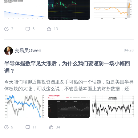
理论目标大致会在8.8-9.2万的区间。
抄底但又怕跌幅继续扩大，期权组合是最好的固定损失成本的抄
体市场环境相对平静，消息面和资金面都没有出现特别值得高度
$CME比特币主连 2605(BTCmain)$
$比
底方式，方法就是买入较低执行价的虚值看涨期权，同时卖出较
警惕的新变化。真正值得拿出来讨论的，还是持续走高的美股，
特币ETF-iShares(IBIT)$
时间周期而言，
高执行价的虚值看涨期权，该期权组合的好处在于降低期权隐含
以及在美伊局势反复摇摆之下，原油、黄金和美债收益率之间逐
比特币本周处于TD的第六次计算中，暗
波动率的损耗，虽然最大收益受限制，但在底部未明确时，这样
渐形成的交易线索。
$WTI原油主连 2606(CLmain)$
$微型WTI
示未来3周的时间内市场将至少迎来阶段
的左侧交易方法会更容易获得先机，底部确认后再调整也不迟。
3
5
19
原油主连 2606(MCLmain)$
$WTI原油ETF(CRUD.UK)$
$美国原
性的回调，甚至反弹结束之后重新转为
二、金价抗通胀交易重启？下周揭晓 金价自跌破20周均线
油ETF(USO)$
先说原油。此前由于美伊局势始终没有真正明朗，
下行的可能性也存在。考虑到多头剩余
这个中长期多头趋势以来，虽未引起更大的跌幅，但行情也不温
而是在延宕中不断的干扰市场情绪，这使得我原本做多远期9月
的目标以及潜在的时间因素，再加上斐
不火。当前金价仍处于该均线附近（4800点），下周金价将选
交易员Owen
04-28
WTI原油合约的头寸，回吐了一部分盈利。 但即便如此，我仍然
波那契回档对应的价格水平区域，在合
择新一轮的交易方向（CPI消息引发？），若继续上涨，则可考
没有放弃对远期原油的偏多看法，因为从更长一些的视角来看，
理的性
虑重新多头跟随。若选择向下，再创新低的可能性仍存在，所以
半导体指数罕见大涨后，为什么我们要谨防一场小幅回
9月份原油期货价格继续上行的趋势并没有被完全的破坏。目前
投资者
调？
从WTI原油期货合约的价格结构上看，近月价格持续高企的结构
仍然没有被短期内战争缓和的消息打破。
$美国原油ETF(USO)$
今天咱们聊聊近期投资圈里炙手可热的一个话题，就是美国半导
$布油现金主连 2607(BZmain)$
$天然气主连 2606(NGmain)$
体板块的大涨，可以这么说，不管是基本面上的财务数据，还是
<
市场价格表现上看，半导体的增长都成为了最近美股上涨的一个
绝对巨大的贡献因素，甚至成为了唯一的贡献因素。
$标普
500(.SPX)$
$道琼斯(.DJI)$
$纳斯达克(.IXIC)$
我们都知道，在最
近美股的涨幅贡献结构中，大科技类企业，特别是SOX费城半导
体指数，他们贡献了大盘上涨中最大比例的贝塔值，同时在标普
9
11
34
指数平均的每股收益的预期上调中，半导体个股英伟达和美光的
预期上调也做了最大的贡献值，但美股上周的上涨中，我们依然