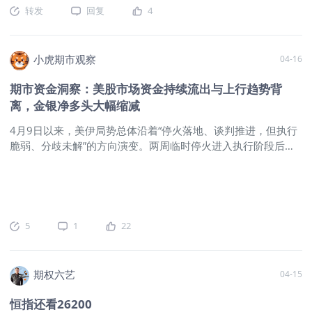
密码 COT指数是CFTC数据的“升级版”，专盯非商业头寸的相对
主线仍由局势变化主导当前多数资产仍然维持现有的交易逻辑，
转发
回复
4
强度，计算公式基于净多/净空与历史极值的比值：指数>0.5，
即局势升级时下跌，缓和或停战时反弹或修正。 市场对于战争
多头强势；<0，多头疲软。它每周更新，帮你量化情绪冷热。
与停战的反应仍然比较直接，冲突越激烈，风险资产承受的压力
怎么形成？CFTC从CME等交易所收集数据，分期货与期货期权
越大；局势一旦缓和，前期下跌较多的资产则会出现修复。 这
小虎期市观察
04-16
两类（我们重点看期货），剥离非商业多/空头，得出净值后标
一逻辑在多数品种上仍然有效，因此近期资产价格的波动，本质
准化成指数。本周黄金COT降至0.00，创近月最低，就是多头力
上还是围绕局势强弱进行重新定价。不过，这一轮行情中也出现
期市资金洞察：美股市场资金持续流出与上行趋势背
量“熄火”的量化证明。 涨跌意味着什么？COT上升，投机资金看
了少数与传统经验不完全一致的情况，最典型的是黄金和美债。
离，金银净多头大幅缩减
好后市，价格易延续
黄金虽然长期被视为避险资产，但本轮表现并不强，甚至在某些
阶段呈现出更偏风险资产的特征。核心原因在于，黄金前期涨幅
4月9日以来，美伊局势总体沿着“停火落地、谈判推进，但执行
较大，买盘已经被透支，价格位置也不再具备明显性价比，在流
脆弱、分歧未解”的方向演变。两周临时停火进入执行阶段后，
动性和兑现压力下，避险属性并没有充分发挥出来。美债同样没
霍尔木兹海峡虽名义上恢复有限通航，但实际船只通过量仍处在
有明显体现以往的避风港作用，这也意味着市场对美元资产的理
极低水平，说明海上紧张局势并未真正缓解；随后4月10日至11
解正在发生变化，不再默认所有美元资产都能在地缘冲突中自动
日，美伊在伊斯兰堡展开高层谈判，围绕制裁安排、停火边界及
受益。当前市场所处的位置，更接近停战窗口下的修复期，而不
海峡通航等问题进行磋商，但谈判持续时间虽长，却始终没有形
是风险资产从熊转牛的全面反转阶段。 无论是贵金属、加密资
成实质性突破。到4月13日至15日，外界一度预期停火可能延
5
1
22
产，还是其他风险资产，近期表现更多都属于修复性反弹。 美
长、下一轮谈判或将重启，但双方并未正式就延长停火达成一
股的状态略有不同，它本身是风险资产中
致，只是继续保持接触。这一连串变化下来，市场对中东局势的
判断也从“快速缓和”转向“边谈边拖”，地缘风险溢价虽较前期高
期权六艺
04-15
点有所回落，但并未完全消散，资产仍在反复围绕谈判进展重新
定价。截至2026年4月15日晚上8点，本周重点资产涨跌幅情况
恒指还看26200