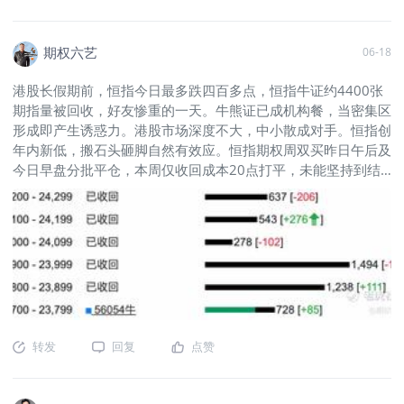
20倍空间可博。衍生品以往港股之优势，近几年港股成新股集
2607(HSImain)$
$HSI(HSI)$
$00700(00700)$
资地，衍生品显平淡，当新股抽水机开足马力市场表现再衰。衍
生品之期权/牛熊证/窝轮，前者交易所产品后两者发行商产品，
期权六艺
06-18
国际主流品种期权优势自然明显。牛熊证成机构对手餐点，窝轮
港股长假期前，恒指今日最多跌四百多点，恒指牛证约4400张
发行商玩赖是多年市场共识。恒指期权周双买，25年7月至26年
期指量被回收，好友惨重的一天。牛熊证已成机构餐，当密集区
6月年度周期，48周35周胜7周平6周失利，20点低成本不翻倍
形成即产生诱惑力。港股市场深度不大，中小散成对手。恒指创
不算赢。判断涨跌若持久胜难以为继，不判断方向波动获利可成
年内新低，搬石头砸脚自然有效应。恒指期权周双买昨日午后及
不错选择，技巧交易熟能生巧，选股判断方向都极具高度常人难
今日早盘分批平仓，本周仅收回成本20点打平，未能坚持到结
以逾越，条条大路通罗马。月底港交所增加指数周期权行使价到
算日下午过百点，双买认沽达135点近7倍，双买也可具有爆发
50点间距/格，更具灵活性。7月首周恒指周四到周五的波动，
力，3月至今10周胜4平1负。
$恒生指数主连 2606(HSImain)$
双买获利是几倍效果多少，周四到70周五至170，获利空间足
够，本周入场目标位24000/22800。恒指走势22500主要支
持，站稳23500再望23900-24200区间。资金流入影响大，新
股上市密集抽水多，再接再厉的新股减持，新资金哪里来？卖了
美股买港股，是不是痴人说梦。
$恒生指数主连
2607(HSImain)$
$HSI(HSI)$
$00700(00700)$
转发
回复
点赞