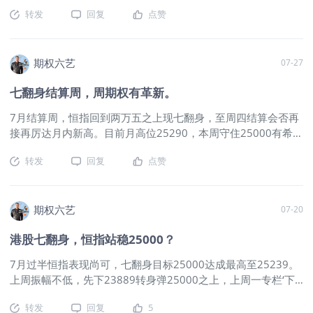
难。目前恒指振幅够，反弹高度不够，外围主要股市位于历史高
转发
回复
点赞
位，港股无跟上落后太多，今年余下几月再接再厉创年内高位两
万八之上，体现‘港股非常好’。本周26000站稳可再上，
25600/25200为支持，后者更重要，跌破好仓宜离场，避短期
高位产生。中东危机影响以不敏感，原油需求在亚洲，老美是世
期权六艺
07-27
界最大产油气国。恒指谨慎看好，一步一个台阶，本质未有改
七翻身结算周，周期权有革新。
观，内企上市集资地名符其实。恒指周期权上周新规运行，成交
更分散于各个行使价。50/100/200行使价后两者更实际，价内
7月结算周，恒指回到两万五之上现七翻身，至周四结算会否再
200点后期权已不连续报价，对持仓者不友好。买权价外到价内
接再厉达月内新高。目前月高位25290，本周守住25000有希望
深度需把握尤其价差组合，间距密亦带来更方便的灵活度，双买
高了高探25500之上，但是26000之上8月再议。24800为支
组合微调更佳，之前做不到的可实现。恒指双买周期权上周三
转发
回复
点赞
持，不破可看高一线，目前25200之上屡次遇阻，亦要小心不上
40周四午后达90周五160，20点期权金低成本足够空间获利，
则下，支持不破拾级而上。港股没有什么热度，新股密集上市集
翻倍才算赢。3月至今16周胜4周平1负周周不落，上周受新规则
资，资金流入是问题，恒指落后外围主要股市，即使2万7也无
不明影响谨慎走位，小心驶得万年船，运行一周清晰，低成本恒
光彩照人。今日还有一等大事，恒指周期权行使价间距由200进
期权六艺
07-20
指双买更可灵活应变。本周先期目标26500/25300，错位入场
化到50，交易所想法骨感，现实未必丰满。2万点以下100点间
目标位可再拉近。
$恒生指数主连 2608(HSImain)$
$HSI(HSI)$
港股七翻身，恒指站稳25000？
距应更合理，本就成交一般，价位稀释之后更显稀疏，一上午有
$00700(00700)$
许多价位无成交。想以此吸引QQQ/SPY交易者前来？不予置评
7月过半恒指表现尚可，七翻身目标25000达成最高至25239。
免惹是非，此次革新拭目以待。建议显示器竖起来看期权T型表
上周振幅不低，先下23889转身弹25000之上，上周一专栏‘下
格，不然看不到多少，准备入手1米显示器竖看，不知有否？新
方支持 24000/23800，本周若跌回后者，好仓应离场观
规则还有退步，价内期权原先是2个行使价400点出价，目前是4
转发
回复
5
望。’23800不破再上，判研并非所谓技术分析，交易经验所