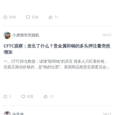
作为主要方向，包括全球多数股票市场
高油价随时间推移会慢慢体现在通胀上，当价格发飙时大家就不
来看，都可能是这个走向。至少未来1-2
要觉得突然了。而周末的特朗普白宫记者会中又传来枪击事件，
个季度之内不会出现趋势反转或者大跌
由于无人员伤亡，估计对金融市场来说也不会有什么影响。
$美
转发
回复
11
的状况。这些是趋势性的品种，在车上
国原油ETF(USO)$
$WTI原油主连 2606(CLmain)$
$小原油主连
的不用着急下车，当然没上车的话也不
2606(QMmain)$
$WTI原油2605(CL2605)$
$两倍做多彭博天
用太着急追高。 而其他大多数资产就很
然气ETF-ProShares(BOIL)$
$First Trust Natural Gas ETF(FCG)$
小虎期市挖掘机
04-23
有可能进入到宽幅震荡的局面，也就是
$天然气主连 2606(NGmain)$
$天然气2605(NG2605)$
继续
跌多了要反弹，涨高了会回撤的节奏。
关注原油期货远期合约 海峡封锁持续，已经超出市场预期，使
CFTC观察：发生了什么？贵金属和铜的多头押注量突然
其中比较有代表性的品种自然是原油。
得金融市场不得不对远期原油期货合约进行再定价，上周远期合
增加
油价之前形成的80-120区间预计将在多
约（9-12
数时间内会充当限制多空进展的关键性
一、CFTC持仓数据：读懂“聪明钱”的语言 很多人只盯着价格，
位置。贵金属中的黄金和白银也能在一
但真正推动价格的，是“钱的位置”。美国商品期货交易委员会
定时间内保持震荡的局面，而不会加速
（CFTC）发布的持仓报告，正是把这层“钱的语言”翻译成普通人
下行调整。 加密资产类同，虽然近期走
也能看懂的指标。这份报告的“灵魂”在于两个维度：谁在持仓和
势非常强劲，反弹也是一马当先。不过
持多还是持空。 CFTC 持仓数据按参与者类型分为三大类：商业
去年四季度的行情已经影响到了其根
头寸（套保者）、非商业头寸（投机者/基金）和非报告头寸
本，再加上技术上毫无更新和话题的现
（散户）。其中最关键的是非商业头寸，也就是以盈利为目标的
2
回复
12
状，比特币能够重回10万美元都已经算
基金、对冲基金、大型机构等，它们不是为了对冲风险，而是为
超预期了。因此这一类标的，等待反弹
了捕捉趋势，因此它们的动向往往比商业头寸更能反映市场
到位之后，还是应该果断的选择在相对
的“真实方向”。而净多头和净空头的变动，是理解市场方向的核
许亚鑫
04-22