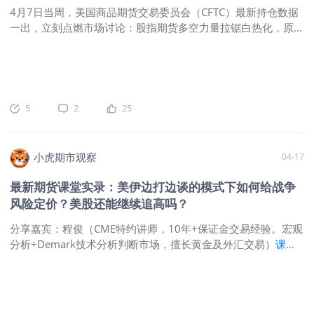
4月7日当周，美国商品期货交易委员会（CFTC）最新持仓数据
一出，立刻点燃市场讨论：股指期货多空力量拉锯白热化，原油
多头强势回归，而黄金等贵金属资金却悄然退场。这不是随机波
动，而是资金大佬们在“换赛道”的明显信号！想知道谁在加仓、
谁在撤退？读完这篇，你就能轻松读懂市场下一步的节奏。 持
仓报告入门：CFTC数据的“三把钥匙” CFTC持仓报告就像市场
的“情绪晴雨表”，每周五公布上周二的期货头寸数据，帮助我们
5
2
25
看清资金真意。别担心，我们从最基础说起：它把市场分成未平
仓合约、投机头寸与商业头寸三大类，每类都藏着关键线索。
未平仓合约（简称OI）是总入口：它统计所有未结清的期货合
小虎期市观察
04-17
约数，反映市场活跃度。OI大涨，往往意味着新资金涌入、趋
势加速；OI连降，则暗示平仓潮来临、情绪冷却。比如本周黄
最新期货课堂实录：美伊边打边谈的模式下如何给战争
金OI五连降，就是多头信心不足的铁证。 投机头寸与商业头寸
风险定价？美股还能继续追高吗？
是分水岭：投机者（非商业）爱追涨杀跌，代表短线情绪；商业
头寸多为企业对冲，贴近现货实际。非商业净头寸（多头减空
分享嘉宾：程俊（CME特约讲师，10年+保证金交易经验。宏观
头）是最重要的“风向标”——它变化快、对价格敏感，本周原油
分析+Demark技术分析判断市场，擅长黄金及外汇交易）
课堂
净多头激增5520手，正是多头“点火”的直接证据。 为什么盯紧
内容链接供大家观看
本次分享围绕美伊局势变化下的资产走势、
这些？因为非商业头寸极端时，常预示大行情转折：净多头暴
局势发展可能性及交易策略展开，重点涉及原油、黄金、美股、
增，价格易上攻；净空头堆积，则回调风险飙升。简单说，它帮
美元、美债及加密资产在不同情景下的表现，并结合未来一到三
你避开“假突破”，抓住真趋势。 COT指数详解：涨跌背后的市场
周的关键观察窗口，对后续市场主线进行了梳理。一、当前市场