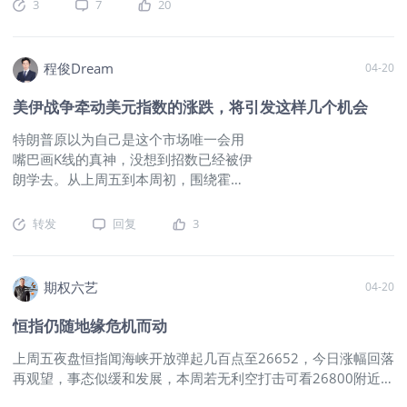
目前美联储内部分歧也在加大，沃什的言论前后矛盾，态度摇摆
░░░░ 41%支持率（2026年4月）导致
3
7
20
不定，最大可能是，只要战争还在打，美联储就仍然保持利率不
支持率下滑主要原因是：第一，伊朗战
变，此外，我们看不到任何指向性的政策路径，所以市场对美联
事：61%反对对伊军事行动，油价飙升
储的言论计价也在减弱。 其次，如果美联储的言论我们不用太
推高生活成本。第二，经济差评：经济
程俊Dream
04-20
过关注，而目前美伊之间打打谈谈的延宕局面也在短期内无法破
政策支持率30%(-8%)，73% 认为经济
局的话，市场自然会陷入高位的大幅震荡整理当中，因为从市场
“糟糕”。第三，基本盘松动：共和党内部
美伊战争牵动美元指数的涨跌，将引发这样几个机会
现状上看，美股市场上行和下行的情绪幅度都是有限制的。 首
支持率83%(-4%)，强烈认可比例下滑。
特朗普原以为自己是这个市场唯一会用
先，我们简单聊一下为什么说美股的下行幅度被限制了，第一，
至于隔壁本子东北部海域7.7级的强震，
嘴巴画K线的真神，没想到招数已经被伊
资产管理头寸针对美股风险敞口仍然保持较高的头寸水平，而且
给大家回忆了当年2011年9级大地震的
朗学去。从上周五到本周初，围绕霍尔
净杠杠值也随着此前的大涨有了明显的上扬，说明机构这些加杠
时候，自己在金融市场的一些操作。事
木兹海峡开放关闭以及延长停火谈判的
杆的聪明钱也在过去的一周加仓了美股多头，他们认为最坏的情
实上，已经在上课的学员都清楚，我不
博弈，双方各执一词。从市场反馈来
况，已经过去了：
$标普500(.SPX)$
$标普500ETF(SPY)$
止一次的提到过，今年我们商务部的1
转发
回复
3
看，投资者多处于被动跟随新闻的模
$SP500指数主连 2606(ESmain)$
$微型SP500指数主连
号，2号，11号，12号，15号文，都是
式：利好了就做多风险资产，又利空了
2606(MESmain)$
$微型SP500指数2606(MES2606)$
给本子的。你们这些还没有在上课的读
就抛售风险资产。按照我们上周的分析
者们，要是我讲得太专业吧，估计又跟
期权六艺
04-20
和判断，缓兵之计的可能性相对最大，
不上节奏。比如有人连元素周期表排第
焦点在于是短期的还是中长期的拖字
二位的都能搞错，你们自己看一下那个
恒指仍随地缘危机而动
诀。
$标普500(.SPX)$
$标普
留言板，什么氮气，氧气都出来了。如
上周五夜盘恒指闻海峡开放弹起几百点至26652，今日涨幅回落
500ETF(SPY)$
$SP500指数主连
下图所示，一页PPT直接给各位搞定，这
再观望，事态似缓和发展，本周若无利空打击可看26800附近。
2606(ESmain)$
$微型SP500指数主连
里聊的就是半导体领域里面，会用到的
常规思维判研非可行，看步行步若冲突再起25900/25500为下
2606(MESmain)$
$道琼斯指数主连
特种气体——图片它极低温冷却，是唯