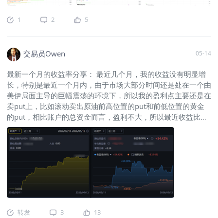
银在上周出现了巨大的上影线，周内最高触及了90美元，但随
矿产，不是铜矿伴生就是铅锌矿或金矿伴生，秘鲁停产也就意味
后2个交易日内就尽数回吐涨幅。这种反弹进度缓慢，下跌快速
着其它金属也停产，因此白银价格因为此事独立走强而其它金属
1
2
5
的走势在相对弱势的环境下是较为明显的看跌信号。 黄金虽然
价格并未有太大反应时，说明白银该走势投机性极强，消息若不
表现的相对抗跌，但是在本周初也已经跌破了4510附近的低
持续发酵，走势容易大幅反转！上周的白银走势希望大家以后引
点，整体周线上有继续走软的迹象。除了黄金白银之外，其他非
以为鉴。 美股指终于调整了，5月魔咒是调整还是反转？ 特朗
交易员Owen
05-14
主流贵金属也差不多是类似的情况，只不过在跌幅上略有差异而
普访华，市场原因为中国在美国放开芯片采购后，会大量采购英
已。今年以来，上述品种都是以风险资产属性为主，因此同板块
伟达的H200芯片以支持的国内AI发展，但最终中方消息寥寥，
最新一个月的收益率分享： 最近几个月，我的收益没有明显增
的疲软也可以视为整个市场反弹结束重启弱势的风险。而我们上
使得市场乐观情绪
长，特别是最近一个月内，由于市场大部分时间还是处在一个由
周提及的加密资产刚好也匹配了这一猜测：作为反弹的领头羊，
美伊局面主导的巨幅震荡的环境下，所以我的盈利点主要还是在
币价在上周承压回落，重新回到前期跌破口之下交投。 可以
卖put上，比如滚动卖出原油前高位置的put和前低位置的黄金
说，除了强者恒强的美股，其他市场都已经表现出乏力和重新承
的put，相比账户的总资金而言，盈利不大，所以最近收益比较
压的状态。这种局面预计还会持续一段事件，但是否会直接启动
平：
$美国原油ETF(USO)$
$白银ETF-iShares(SLV)$
$黄金ETF-
新一轮的下跌很大程度上还是存在变数的。 一方面从基本面和
SPDR(GLD)$
$黄金主连 2606(GCmain)$
$WTI原油主连
消息面来看，中东话题暂时还没有新的进展和突破，市场不会因
2607(CLmain)$
$SP500指数主连 2606(ESmain)$
$NQ100指
此做出恐慌性的抛售。另一方面来说，美股作为最终堡垒也没有
数主连 2606(NQmain)$
$道琼斯指数主连 2606(YMmain)$
但
出现明显的松动迹象。如果这两个前提条件不被触发的话，那么
是，在A股账户上，我的收益率还是很可观的，在中国巨石上有
预计二季度后续的策略方向还是以看多强势品种，波动交易风险
了翻倍的收益率，在云南锗业上的收益也有近30个百分点，但
资产为主。 当然，有一个资产的表现值得关注，如果出现突破
注意哦，目前的持仓不代表未来，追高的风险巨大，这些票不保
则会是另外一种局面。30年期美债收益率上周已经到达了07/08
证能够继续走高哦。对A股市场感兴趣的朋友，欢迎留言给我交
年金融危机以来高位，而10年期美债收益率本周也有上破三角
转发
3
13
流。
形阻力的势头。4.625突破将是第一个警报信号，如果进一步上