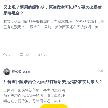
4月9日下午五点左右，本周重点资产涨跌幅情况如下： 在当前
来看概率没有增加，但也没有减少。我
宏观预期频繁摇摆的环境下，单纯跟踪资产价格的涨跌，往往容
又出现了两周的缓和期，原油做空可以吗？要怎么搭建
个人倾向这两周的缓冲期对于特朗普和
易陷入情绪噪音的干扰。要看清市场的真实运行状态，最客观的
策略组合？
美国军方来说，是重要的评估战事扩大
切入点依然是跟踪实体层面的微观库存变化与金融层面的资金流
风险和回报的重要时间窗口。如果这两
向。库存数据揭示了大宗商品在流通环节的真实供需强弱，而资
其实，这两周的战争缓和周期，在资本市场上的价格变动上，早
周有美军进一步的消息（比如换人，继
金流动则记录了资本在各大类资产间的配置偏好。我们不妨把美
已有过预期了。 尽管在一周前，美伊两国还在互放狠话，美国
续增兵等），那么停火期即将结束的前
股、美债、原油、铜、铝及金银的关键数据放在一起看。相比单
还说要毁灭伊朗的文明，但这些嘴炮过后，你发现没有，原油并
后很有可能见到美国的突然行动。如果
看价格波动，这些库存和资金数据更能说明问题。 1.美股与美
没有创下新高，而且以往在原油飙升带动下的美国1年期通胀预
出现这种结果，那么油价势必会突破
债：权益资金流出趋缓，固定收益转为撤离 美股资金仍为净流
期，以及对美股涨跌最为敏感的10年期美债收益率其实都很平
120的高点并向历史高位运行。第一时
出：截至2026年4月1日当周，美国股票型基金单周净流出88.6
静，甚至说，10年期美债收益率在触及4.5%的高位后，还有所
间风险资产会面临大跌的压力，并且高
亿美元，仍未转为净流入，说明权益类共同基金整体仍处于资金
回落，造成美债的波动率指数MOVE出现下跌，进而带动了标普
5
10
24
油价持续的越久，下行空间也会越大。
撤出阶段，显示资金情绪并未实质性反转。 从边际变化来看，4
出现了上涨：
$标普500波动率指数(VIX)$
$VIX波动率主连
并且，除非有一锤定音的战果，否则战
月1日当周较3月25日当周的净流出94.1亿美元小幅收窄5.5亿美
2604(VIXmain)$
我们看下过去一周的10年期美债收益率的表
争的周期会进一步的拉长。 第三种则是
元，边际上略有修复。但若与3月4日当周的净流出211.8亿美元
现，在过去一周里，美国10年期美债收益率跌破绿线关键支撑
程俊Dream
04-07
所谓的边打边谈，在一定的时间之前
相比，当前更像是“流出压力阶段性缓和”，而不是“资金重新大规
位置，并继续下破，尽管之前两国互放狠话，但通胀率的预期一
（中期选举）维持不稳定的和平。这会
模回补”，因为连续五周都没有回到净流入区间。
$标普
直都没有变的更加强烈，这就是债市给我们的一个信号，可能债
油价重回显著高位 地面战打响后美元指数将变动最大？
是另一种版本的持久战，相对符合美伊
500ETF(SPY)$
市的交易者们认为，战争已经到了阶段性缓和的阶段了，我们可
当前的实际需求。小摩擦和传话谈判间
上周油价因为特朗普的一番类似战前动
能并没有理由来预期战争进入更加激烈的升级阶段。
$1.5倍做
歇性的展开，大家心照不宣的等待必要
员的表态而出现新一轮的上涨，单周涨
多短期期货恐慌指数ETF-Proshares(UVXY)$
我之前跟大家说
的时候再给出最后一击。很显然，如果
幅超过了两位数。尽管周末还上演了一
过，10年美债收益率4.5%的价格是非常重要的一个收益率点
4-5月份没有协议达成，并且也没有更大
出拯救美军飞行员的大戏，但是更为值
位，因为美股从规律上而言，往往无法承受一个月内长债收益率