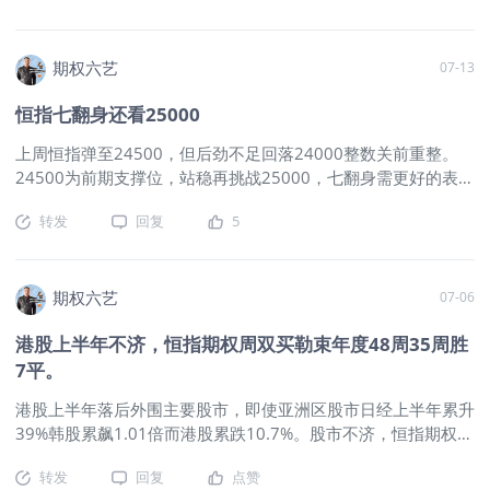
个价位200点，期权入价内成交需考虑，尤其垂直策略组合。金
致，常年恒指期权交易盘感好过看图说话。本月波幅22,638 -
融中心切合实际引人入场，化大饼中看不中用，还要夜盘延伸交
25,239达2601点，向下无重大利空难创新低，新高虽有可能，
易时段，零点后的买卖差价以及有多少成交量。上周恒指期权周
但隔壁股市上周五群雄争走恒指也受其影响。本周还看23800支
期权六艺
07-13
双买周四即翻倍止赚，20成本至60间可轻松卖出，周五指数回
撑，外围企稳可重奔25000。AI概念泡沫若消退，一轮调整将
调则回归，连续五个周五可到160，不可能总如此，期权结算前
恒指七翻身还看25000
至，港股有影响未必显著。恒指双买周期权上周24800目标位周
日平仓是常理。3月至今15周胜4周平1负周周不落，本周目标
三夜盘升破，低成本20点期权金到40多，周四至60周五早盘近
25600/24400，结算周需谨慎反复无常易失利。
$恒生指数主
上周恒指弹至24500，但后劲不足回落24000整数关前重整。
150点。3月至今14周胜4周平1负周周不落，双买赢并非仅翻倍
连 2607(HSImain)$
$HSI(HSI)$
$00700(00700)$
24500为前期支撑位，站稳再挑战25000，七翻身需更好的表
止赚，连续五周周五结算日达7/8倍，低成本优势显著，2-8倍
现。本月图表走势节节高似有利，月低位应出现22638，挑战
用利润去奔跑，期权讲究策略斗智而非斗勇。全周期周期权可时
转发
回复
5
24800/25000或有机会。下方支持24000/23800，本周若跌回
间换空间，末日期权则不具备，买权特点-以小搏大/时间换空
后者，好仓应离场观望。恒指无趋势可言，区间横行而已，道指
间/结算爆发力都贯穿策略中。本周双买目标25200与23800，
创新高亚洲区股市不弱，港股过于难看，则小心金手指已不维
错位下单可再拉近目标位。若判断方向可有19周失利只1周的胜
护。既不炒股也不炒市，波动亦可是获利方式。恒指期权周双
期权六艺
07-06
率？双卖具有天然胜率也未必可如此。
$恒生指数主连
买，连续四周结算日发威七八倍效应。持仓全周的周期权而非末
2607(HSImain)$
$HSI(HSI)$
$00700(00700)$
港股上半年不济，恒指期权周双买勒束年度48周35周胜
日期权到结算日，既有时间换空间又有末日爆发力，买权优势齐
7平。
发挥，活学活用游任有鱼。双买不选边方向，避免判断上一错再
错，持久高胜率判断力只是顶部高手所致，多数人难胜任。上周
港股上半年落后外围主要股市，即使亚洲区股市日经上半年累升
恒指期权周双买，周三/周四/周五平仓捷获利，20点低成本翻倍
39%韩股累飙1.01倍而港股累跌10.7%。股市不济，恒指期权不
止赚三日达40/65/170。本周目标位24800/23600，3月至今
受涨跌之影响，更有涨跌同场的双买勒束周期权，短周期低成本
13周胜4周平1负，双买并非获小利。以小搏大低成本翻8倍常
转发
回复
点赞
发挥买权的时间换空间以小搏大，近三周末到结算日，都有7-
见，衍生品非传统理论，熟能生巧实践出真知。
$恒生指数主连