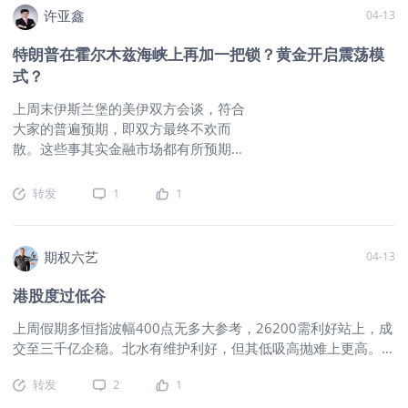
。
$纳指100ETF(QQQ)$
$纳斯达克(.IXIC)$
$NQ100指数主连
许亚鑫
04-13
2606(NQmain)$
$微型NQ100指数主连 2606(MNQmain)$
$道琼斯指数主连 2606(YMmain)$
$微型道琼斯指数主连
特朗普在霍尔木兹海峡上再加一把锁？黄金开启震荡模
2606(MYMmain)$
$道琼斯(.DJI)$
$标普500(.SPX)$
$标普
式？
500ETF(SPY)$<
上周末伊斯兰堡的美伊双方会谈，符合
大家的普遍预期，即双方最终不欢而
散。这些事其实金融市场都有所预期，
关键是，大川子又给我们整大活了啊，
我昨天晚上在飞机起飞之前就看到这条
转发
1
1
重磅消息——啊？这……给大家翻译一下
就是：既然我开不了霍尔木兹海峡的
锁，那我干脆再加一把锁！！！图片朗
期权六艺
04-13
子的反应就是，你加锁是吧，你敢加
锁，回头我就让小弟在曼德海峡也上一
港股度过低谷
把锁，波斯湾，阿曼湾，阿拉伯海和红
上周假期多恒指波幅400点无多大参考，26200需利好站上，成
海，你们真是够了啊！买单的又是我们
交至三千亿企稳。北水有维护利好，但其低吸高抛难上更高。以
这帮看热闹的，泪流满面啊！其实，今
目前大环境，维持区间横行几率大，下方25400为支持24900有
天咱们大A的表现其实还挺不错的，尤其
转发
2
1
支撑。近几周恒指随中东冲突起伏，判研意义不大消息主导。美
是创业板的走势。不过明后天嘛，你们