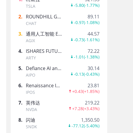
-5.80
(
-1.77%
)
TSLA
2
.
ROUNDHILL GENERATIVE AI & TECHNOLOGY ETF
89.11
-0.97
(
-1.08%
)
CHAT
3
.
通用人工智能 ETF-AGIX
44.57
-0.73
(
-1.61%
)
AGIX
4
.
ISHARES FUTURE AI & TECH ETF
72.22
-1.01
(
-1.38%
)
ARTY
5
.
Defiance AI and Power Infrastructure ETF
30.14
-0.13
(
-0.43%
)
AIPO
6
.
Renaissance International IPO ETF
23.81
+0.43
(
+1.85%
)
IPOS
7
.
英伟达
219.22
+7.28
(
+3.43%
)
NVDA
8
.
闪迪
1,350.50
-77.12
(
-5.40%
)
SNDK