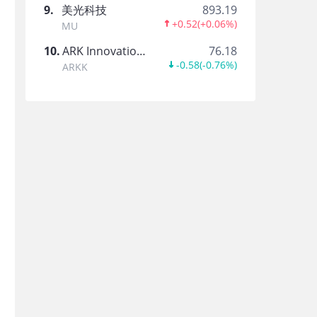
9
.
美光科技
893.19
+0.52
(
+0.06%
)
MU
10
.
ARK Innovation ETF
76.18
-0.58
(
-0.76%
)
ARKK