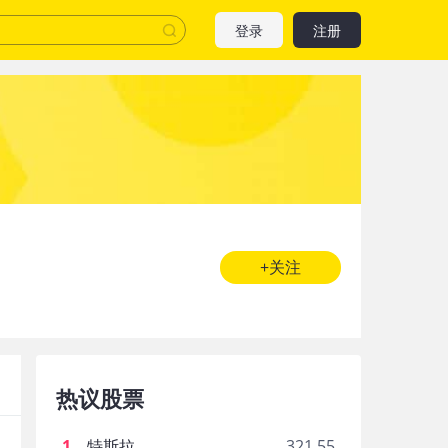
登录
注册
+关注
热议股票
1
.
特斯拉
321.55