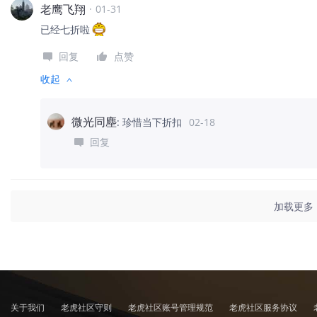
老鹰飞翔
·
01-31
已经七折啦
回复
点赞
收起
微光同塵
:
珍惜当下折扣
02-18
回复
加载更多
关于我们
老虎社区守则
老虎社区账号管理规范
老虎社区服务协议