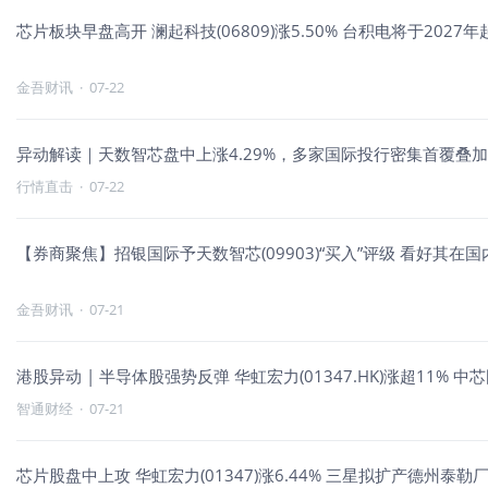
芯片板块早盘高开 澜起科技(06809)涨5.50% 台积电将于202
金吾财讯
·
07-22
异动解读｜天数智芯盘中上涨4.29%，多家国际投行密集首覆叠
行情直击
·
07-22
【券商聚焦】招银国际予天数智芯(09903)“买入”评级 看好其在
金吾财讯
·
07-21
港股异动 | 半导体股强势反弹 华虹宏力(01347.HK)涨超11% 中芯国
智通财经
·
07-21
芯片股盘中上攻 华虹宏力(01347)涨6.44% 三星拟扩产德州泰勒