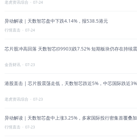
老虎资讯综合
·
07-24
异动解读｜天数智芯盘中下跌4.14%，报538.5港元
行情直击
·
07-24
芯片股冲高回落 天数智芯(09903)跌7.52% 短期板块仍存在持
金吾财讯
·
07-23
港股直击 | 芯片股震荡走低，天数智芯跌近5%，中芯国际跌近3
老虎资讯综合
·
07-23
异动解读｜天数智芯盘中上涨3.25%，多家国际投行密集首覆叠
行情直击
·
07-23