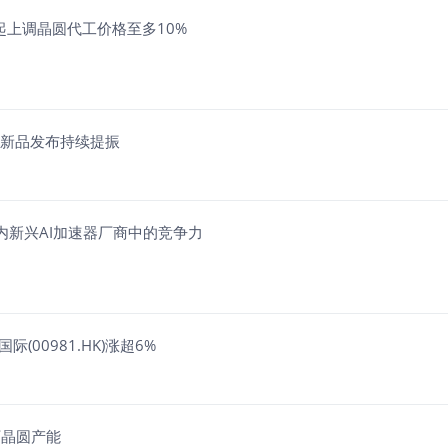
7年起上调晶圆代工价格至多10%
加新品发布持续提振
国内新兴AI加速器厂商中的竞争力
际(00981.HK)涨超6%
厂晶圆产能