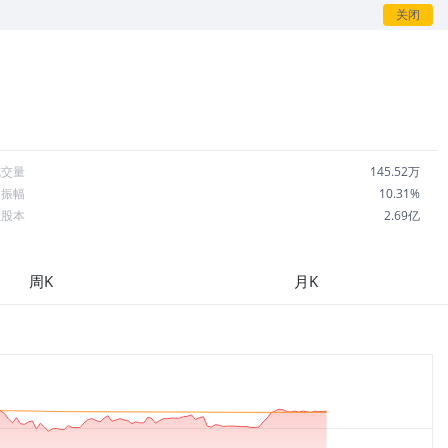
关闭
成交量
145.52万
日振幅
10.31%
总股本
2.69亿
流通股本
2.60亿
每股收益
-5.31
周K
月K
市盈率
-89.72
OA
-23.75%