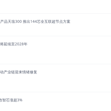
旗舰产品天垓300 推出144芯全互联超节点方案
期将延续至2028年
需求带动产业链迎来情绪修复
数智芯涨超3%