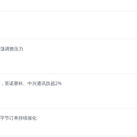
续震荡调整压力
%，英诺赛科、中兴通讯跌超2%
加字节订单持续催化