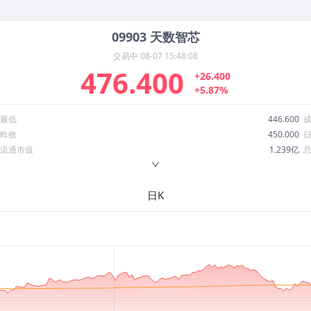
09903
天数智芯
交易中
08-07 15:48:08
476.400
+26.400
+5.87%
最低
446.600
昨收
450.000
流通市值
1,239亿
换手率
0.56%
ROE
-65.99%
日K
52周最低
148.900
股息收益率
0.00
R