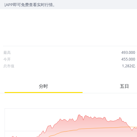
费查看实时行情。
最高
493.000
今开
455.000
总市值
1,282亿
成交额
6.93亿
市净率
46.83
分时
五日
52周最高
887.500
股息
0.00