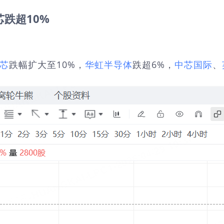
芯跌超10%
芯
跌幅扩大至10%，
华虹半导体
跌超6%，
中芯国际
、