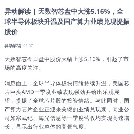
异动解读 | 天数智芯盘中大涨5.16%，全
球半导体板块升温及国产算力业绩兑现提振
股价
异动解读
05-07
天数智芯今日盘中股价大幅上涨5.16%，引起了市
场的高度关注。
消息面上，全球半导体板块情绪持续升温，美国芯
片巨头AMD一季度业绩表现强劲并给出乐观展
望，提振了全球芯片股的投资情绪。与此同时，国
产算力芯片企业正迎来关键的业绩兑现期，同业公
司如寒武纪、海光信息等一季度营收均实现高速增
长，显示出行业整体的高景气度。