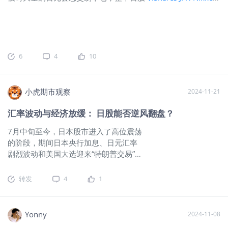
更加谨慎，从而使市场需求降温，物价上涨速度得到控制。同
断短线见底上有重要参考价值） 5、周期：起始于22年11月最
400 ETF(JPXN)$
、美股
$标普500ETF(SPY)$
市场都出现了一波
时，加息有助于稳定日元汇率。日元长期贬值引发了市场担
低1618.3元的大牛市至今历时2年6个月。 三、走势分析：黄金
明显的回调。刚刚过去的12月会议上，日本央行12月会议维持
忧，加息能吸引国际资本回流，增加对日元的需求，提升日元
期指周二收涨0.62%，当前3316.5大涨2.34%，大超预期。短
政策利率在0.25%不变（其中1票反对），鹰派委员田村直树表
在国际货币市场的地位，增强日本经济的稳定性和抗风险能
线：横盘2日后盘前再度大涨极强走势。牛不言顶，高度不好预
示通胀的上行风险正在加大，提案加息至0.50%。会后记者招待
力。日央行加息对各市场及货币的影响对美股的影响：从套息
测，多方盯好5日均线，5日均不破一直持有。支撑位：5日均。
会中，植田行长发言边际偏鸽，也造成了日元汇率进一步回
6
4
10
交易来说，日本央行加息，借入日元的成本就变高了。现在市
中线：上周大涨6.51%，本周初
落。
$日本ETF-iShares MSCI(EWJ)$
$日元主连
场预期美联储会降息，美日利差缩小，套息交易赚钱空间变小
2503(JPYmain)$
25年1月的会议市场预期加息幅度或为
甚至没了，投资者就会平仓，资金从美股回流到日本，美股就
25bps，但也不排除延后至3月会议加息的可能性，同时，关于
小虎期市观察
2024-11-21
会面临抛售压力。对 A 股的影响资金流动方面：日本央行加息
终点利率，2025年末至2026年上半年，日本央行或将政策利率
会改变全球资金流动格局，部分国际资金可能从新兴市场包括
提高至1.0%附近。1月会议前瞻日本银行定于2025年1月23日
汇率波动与经济放缓： 日股能否逆风翻盘？
A 股撤走，去寻找收益更好的资产，或者用来偿还日元借款。
至24日举行货币政策会议，主要关注点：一、25个基点的加息
但要是 A 股自身经济基本面稳定，企业盈利情况好，也能吸引
7月中旬至今，日本股市进入了高位震荡
预期。据知情人士透露，日本银行此次将把关键短期利率从
一些避险资金流入。贸易关联方面：日本是重要经济体，要是
的阶段，期间日本央行加息、日元汇率
0.25%提高到 0.50%，是自去年7月以来的首次加息，也是17年
日本经济因加息受抑制，可能减少从中国进口商品和服务，影
剧烈波动和美国大选迎来“特朗普交易”等
来最高的利率水平（2008年以来），反映了日本日益增长的通
响相关出口企业业绩，A 股相关板块就会有压力。不过日元升
一系列不确定性因素。从日本股市来
胀压力。二、市场情绪。市场对此次加息的预期越来越高，鉴
值的话，中国从日本进口成本降低，对依赖日本进口原材料、
看，如果特朗普政府带来再通胀和美元
于自2022年中期以来持续的通胀已经超过了日本银行2%的目
转发
4
1
零部件的企业有利。汇率方面：日元升值，人民币相对日元就
升值，那么日本将面临较大的资金外流
标，加息是必要的。预期的加息与日本银行的指导方针一致，
会贬值，对出口日本的企业竞争力有提升，但进口成本会增
压力。经济减速还将持续从股票的定价
表明随着经济状况的变化，利率将继续上升。同时，Trump的
加。对日本股市的影响
逻辑来看，离不开企业盈利和风险溢
就职演讲包括其关税计划等都在许多市场参
Yonny
2024-11-08
价，这都离不开经济增长的基本面。回