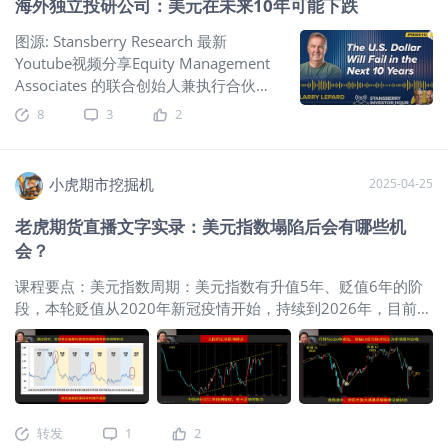
海外独立投研公司：美元在未来10年可能下跌
求：全球央行购金需求维持高位，为金价提供长期支撑。 3、通
胀预期：通胀压力仍在。 4、美元指数：2025年4月21日见底
图源: Stansberry Research 最新
后横盘振荡，近期走强并有加速迹象。 5、地缘政治：南亚局势
Youtube视频分享Equity Management
缓和，。 6、6月份到期6.5万亿美债悬而难解。 二、技术
Associates 的联合创始人兼执行合伙人
面： 1、均线 超短：5日均下，超短空头趋势。 短期：20日均
Larry Lepard拥有超过四十年的投资经
8
3
2
下（第1天），20均向上，短期空头趋势。 中期：5周均下，20
验，他最近也出版了新书《The Big
周均上，20周均向上，中期多头趋势。 长期：5月均上，20月
Print: What Happened to America and
均上，长期多头趋势。25年4月涨跌幅：+4.49%。2024年涨跌
How Sound Money Will Fix It》的。
幅：27.39%（东财数据） 2、macd：日线死叉第10日、周线
小虎期市挖掘机
2025-04-25
Larry 首先深入探讨了黄金——
$黄金主
金叉第14周、月线2023年3月以来持续金叉。（经验：日线金
连 2506(GCmain)$
价格近期飙升的原
老虎期货直播文字实录：美元指数塌陷后会有哪些机
叉，20均上，20均走平或向上大概率会迎来一波上涨。经验：
因、下一步的走势，以及在“50 年的管
会？
周线金叉行情往往更持久） 3、神奇9转（日线低9作用大）：
理不善”之后回归金本位为何会带来长期
日线：无，周线：高9+1，月线：高9+2。 4、SKDJ指标：日K
利好。这引出了关于唐纳德·特朗普总统
课程要点：美元指数周期：美元指数有升值5年、贬值6年的阶
值34左右，周线K值67左右。（日线调整中：SKDJ低位金叉特
的关税及其潜在的意外后果、埃隆·马斯
段，本轮贬值从2020年新冠疫情开始，持续到2026年，目前处
别是低位金叉底背离是判断短线见底的重要信号）（牛市中：
克令人失望的政府效率部门、特朗普与
于贬值末期，受特朗普政策影响开端推迟，下跌幅度可能加
周SKDJ高位横盘钝化是常态。周线、月级调整中：低位金叉在
债券义勇军的冲突，以及如何打破美联
速，预计跌向90 。市场影响：美元指数贬值预示大宗商品通胀
判断短线见底上有重要参考价值） 5、周期：起始于22年11月
储主席杰罗姆·鲍威尔降息的执念。接下
预期上升，比如黄金，贬值末期可能爆发金融市场危机。人民
最低1618.3元的大牛市至今历时2年7个月。 三、走势分
来，Larry谈到了在股市抄底的心理困
币汇率：人民币汇率有17个月的时间拐点，受经济增速、政策
境，以及修复货币体系如何能够解决许
等因素影响，目前在区间波动，未来可能略微升值，幅度不会
转发
1
2
多尤其困扰穷人的社会问题。他解释了
太大。日元与欧元：日元与美元呈区间跷跷板效应，未来一年