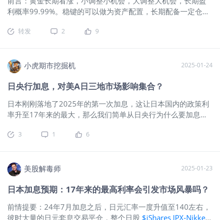
前言：黄金长期看涨，小调整小机会，大调整大机会，长期盈
11月最低1618.3元的大牛市至今历时2年6个月。 三、走势分
利概率99.99%。稳键的可以做为资产配置，长期配备一定仓
析：黄金期指周三大涨3.41%大超预期，当前3335.8跌
位。 躺观黄金（纽约黄金期指期指主连 ）： 一、消息面、基本
0.32%。短线：远离5日均有横盘要求，盘前小幅调整，周四横
转发
2
9
面： 1、贸易战：纵深发展，美股承压，资金涌入黄金市场避
盘振荡大概率。牛不言顶高度难测，但涨期较长涨幅较大需警
险。 2、市场需求：全球央行购金需求维持高位，为金价提供长
惕见顶。当下策略：5日均不破一路持有，破5日
期支撑。 3、通胀预期：美国3月密歇根消费者信心指数降至两
年半新低，而通胀预期飙升，强化黄金抗通胀属性。 4、美元
小虎期市挖掘机
2025-01-24
指数：持续下行，以美元计价商品都有涨价预期。 5、地缘政
日央行加息，对美A日三地市场影响集合？
治：总体平稳，中东、俄乌等局势时有反复。 二、技术面：
1、均线 超短：5日均上，超短多头趋势。 短期：20日均上，
日本刚刚落地了2025年的第一次加息，这让日本国内的政策利
20均向上，短期多头趋势。 中期：5周均上，20周均上，20周
率升至17年来的最大，那么我们简单从日央行为什么要加息，
均向上，中期多头趋势。 长期：5月均上，20月均上，长期多
和他加息后的市场影响两方面聊一下这个事情：日央行为什么
头趋势。25年3月涨跌幅：10.12%。2024年涨跌幅：27.39%
3
1
6
非得要加息？日本央行长期实行低利率政策，但如今面临不得
（东财数据） 2、macd：日线金叉第4日、周线金叉第11周、
不加息的局面。一方面，全球主要经济体纷纷加息，日本维持
月线2023年3月以来持续金叉。（经验：日线金叉，20均上，
超低利率，导致日元贬值严重。大量资金外流，日元在外汇市
20均走平或向上大概率会迎来一波上涨。经验：周线金叉行情
场上压力巨大。另一方面，国内通胀持续攀升，虽然部分是输
美股解毒师
2025-01-23
往往更持久） 3、神奇9转（日线低9作用大）：日线：无，周
入性通胀，但物价上涨已影响到民众生活和企业成本，低利率
线：高6，月线：高9后1月。 4、SKDJ指标：日K值88左右，周
日本加息预期：17年来的最高利率会引发市场风暴吗？
已无法适应经济现状。加息对日本本国存在一定利好。从宏观
线K值89左右，月线K值92。（日线调整中：SKDJ低位金叉特别
经济稳定角度看，加息可以抑制通货膨胀。过高的通胀侵蚀民
是低位金叉底背离是判断短线见底的重要信号）（牛市中：周
前情提要：24年7月加息之后，日元汇率一度升值至140左右，
众购买力，加息后，借贷成本上升，企业和个人消费、投资会
SKDJ高位横盘钝化是常态。周线、月级调整中：低位金叉在判
彼时大量的日元套息交易平仓，整个日股
$iShares JPX-Nikkei