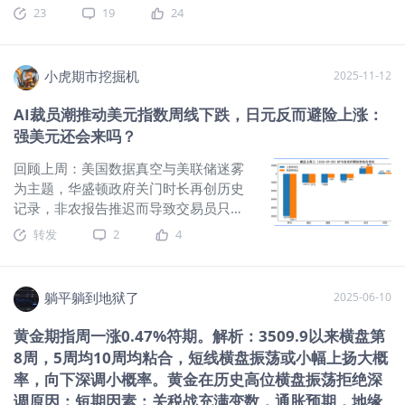
23
19
24
位美国总统在短短的半个月时间里，已经发布了针对11个国家
的打压，威胁的言论或者动作：他这是要干嘛？悬崖边的美元
指数才是原因事出反常必有妖！这背后有很深的宏观逻辑原
小虎期市挖掘机
2025-11-12
因，一句话总结根源就是：特朗普在通过搞乱他国经济和全球
资金的流动秩序，来为美债或者说是美元资产寻找买盘，通过
AI裁员潮推动美元指数周线下跌，日元反而避险上涨：
作乱全球市场吸引大量的热钱往美元资产中避险，从而维持住
强美元还会来吗？
目前即将破位下跌的美元指数，之前我们也聊过，美元指数距
离破位加速下跌其实就一步之遥。
$美元指数
回顾上周：美国数据真空与美联储迷雾
(USDindex.FOREX)$
$做空美元指数-PowerShares(UDN)$
$美
为主题，华盛顿政府关门时长再创历史
元ETF-PowerShares DB(UUP)$
美元指数的月线走势：而如果美
记录，非农报告推迟而导致交易员只能
元指数能在这个关键的技术点上企稳并反弹上去，则美国经济
求助于民间报告。而人工智能推动的裁
转发
2
4
可能就能平稳的过度，并为特朗普在2026年的中期选举提供一
员潮和中国出口数据的崩盘，令美元避
个良好的环境，如果美元指数加速下跌，那么美债买盘的流失
险吸引力极具下降，最终导致美元指数
会让收益率再度冲高，造成美股的高位抛压。同时最重要的
周线微跌。展望本周，美国政府可能继
躺平躺到地狱了
是，通胀会失控，你要知道，当前的美联储在特朗普明牌影响
2025-06-10
续停摆导致关键数据缺席，但美联储、
下，已经向着全面鸽派进展了，不管发生什么，2026年的50个
欧洲央行、英国央行等官员讲话仍可能
黄金期指周一涨0.47%符期。解析：3509.9以来横盘第
基点的两次降息都是大概率的，而如果这时候通
释放政策转向信号。外汇焦点回顾与摘
8周，5周均10周均粘合，短线横盘振荡或小幅上扬大概
要政府停摆非农就业报告缺席 民间数据
率，向下深调小概率。黄金在历史高位横盘振荡拒绝深
指引美元指数承压由于华盛顿政府的停
调原因：短期因素：关税战充满变数，通胀预期，地缘