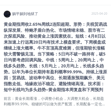
美国的法定货币究竟是如何“撕裂社会结
半到两年有升值趋向；欧元与美元指数走势相近，交易可关注
构”并偏袒那些已经富裕的人的。此外，
微型合约。债券市场：10年期与2年期美债利差缩小，预示美联
躺平躺到地狱了
拉里还提出了一个多步骤的解决方案，
2025-04-20
储降息速度快或宽松时间长；当前利差扩大空间有限，还有2个
说明如何修复该体系使其更加公平，并
百分点左右的空间，买长债不如短债，美债价格区间波动。美
黄金期指周收2.65%周线2连阳超期。形势：关税贸易战
驳斥了某些经济学家关于回归金本位行
国股指：关注美国股指是否突破20天均线及关税消息，突破则
纵深发展、特鲍矛盾白热化、市场情绪未稳、股市有二
不通的流行谬论。最后，拉里预测未来
短期企稳，短期可买看涨期权，长期走势仍然震荡。资产配
10年内货币将崩溃，这将导致美国货币
次探底风险、推动黄金上涨因素犹在。短线：4月8日以
置：配置资产可使用衍生工具，留现金；A股青睐分红型国企，
体系回归稳健。与此同时，他建议投资
来加速上行远离20日均有技术上横盘要求。下周横盘或
港股可关注打新策略和恒生指数；黄金短期有波动，整体长期
者将资金投入政府无法印发的资产——
看好，但近期波动不宜建仓，等待调整机会，调整可能达20% -
继续上涨大概率。牛不言顶高度难测，但涨期较长涨幅
黄金、白银、比特币和房地产。他表
25%，可等调整后抄底。———————课程文字实录：说话
较大需警惕见顶。当下策略：5日均不破一路持有，破5
示，由于通货膨胀，债券持有人成了“桌
人 1 00:01 好，各位投资者大家晚上好，那么今天又在这里跟
日均要考虑回调风险。中线：5周均上，20周均上，中
上的傻瓜”。最后，Larry 最后讨论了研
大家分享一下最近的几个市场的情况。那么我们前两周讲的这
线多头趋势。长线：5月均上，20月均上，长线多头趋
究历史和长期周期的重要性、当前黄金
个 5 指的情况，然后也讲了一下大众商品的情况，那么今天就
势。以年为单位长期持有盈利概率99.99%。持续上涨原
矿业股的机遇，以及他认为所有投资者
给大家讲一讲，就是关于美元指数最近的这种快速下跌，以及
因：贸易战、波动率中高位、长期通胀预期飙升、美元
都应该持有一些比特币的原因。图源:
对这个外汇债券的一些影响，以及它所带来的那些机遇。那么
指数走低、地缘政治不稳定、避险情绪高涨。技术面：
Stansberry Research 最新Youtube视频
说到这个美元指数非常有意思的一个情况，就是说美元指数我
短中长线均为多头趋势--黄金期指本周复盘和下周预判
分享感兴趣的虎友可以去听听youtube
们看到的最近的这个下跌，其实有很多朋友觉得他很奇怪，为
的分享，以下是小虎老师简单做的美元
什么美元会跌的这么，这个就说这么流畅，然后就完全没什么
前言：黄金长期看涨，小调整小机会，大调整大机会，长期盈
在未来10年可能下跌的关键
这个反弹的样子，一直都是跌的，然后的话究竟是什么因素导
利概率99.99%。稳键的可以做为资产配置，长期配备一定仓
致的啊？其实这个美元指数的这个下跌不是说它是一个意外的
位。本轮大牛市已2年6个月（22年11月最低1618.3元-盘前新