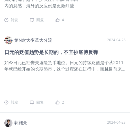
内的观感，海外的反应倒是更激烈些。
扩大，日元的汇率飞速暴跌。 去年日本央行换帅，今年宣布结
元推动下美元兑日元一路上涨，创下八周新高。美
随着4月29日早盘，日元汇率触及160，
束持续了8年的负利率政策，但也仅做了微小的上涨。同时，紧
创下34年多新低之后，日本央行或是开
缩的程度不如市场预期，反而进一步加剧了日元贬值。 日元贬
转发
回复
4
始动手。由于4月29日在日本并非交易
值原因探讨 01、美元降息预期减弱 日元自从实行负利率政策以
日（昭和日），交易相对清淡，因此日
来就是投资者关注的目标，事实上，从1990年日本出现房地产
内的波动较大。
$日元主连
和股市的泡沫后，日本经济大幅下行，为了应对急速的通货紧
第N次大变革大分流
2024-04-28
2406(JPYmain)$
$日元ETF-
缩，1999年，日本政府推出了零利率政策，但这样的政策并没
CurrencyShares(FXY)$
$日本ETF-
有带来国内经济的恢复。日本国内的资金并不会投入到日本本
日元的贬值趋势是长期的，不宜抄底博反弹
iShares MSCI(EWJ)$
日元波动究竟有哪
地公司的股票中，国内的个人资金为了追求更高的收益，纷纷
如今日元已经丧失避险货币地位。日元的持续贬值是个从2011
些影响？影响因素分析货币政策不变：
流入国外。根据日本财务省数据，今年前两月，日本个人投资
年就已经开始的长期熊市，这个过程还在进行中，而且目前来
日本央行3月会议决定维持当前的购债规
者购买国外证券的净买入额，达到了去年全年的一般左右。 资
看，日元的贬值看不到尽头。虽然这个过程中日元偶而有反
模，未宣布减少购债，这表明其货币政
料来源：iFind，Z Research Factory 但这种靠负利率政策的逃
弹，但是基本上都只是短中线反弹，技术图形上确认了阻力位
策立场未变，对日元汇率产生了压力。
离建立在美元和日元的息差之上，年初大家都预计美元的降息
后又接着掉头向下。 总有人想着去抄底日元，但基本都成了接
通胀影响：日本央行认为最近的日元贬
会
飞刀。对比逢低加仓黄金的投资者，真是够惨的。 目前华尔街
值对趋势性通胀的影响可以忽略，这一
已经有交易员在外汇衍生品头寸中将美元对日元的中期汇率押
鸽派发言进一步加剧了日元的贬值。经
转发
回复
2
到170了。 回到日元当年一度成为避险货币的起始时间点，在
济展望：日本央行下调了GDP预测，但
日本泡沫经济破灭之后，日本的国内各种资产包括证券和不动
小幅上调了通胀预测，反映出对日本经
产都经历了大幅贬值和挤泡沫，银行坏账呆账高企，日本大藏
济增长的谨慎态度。全球经济环境：国
郭施亮
2024-04-28
省也彻底已经成为历史。在日本社会对日本经济状况逐步形成
际大宗商品价格上涨和日元贬值共同导