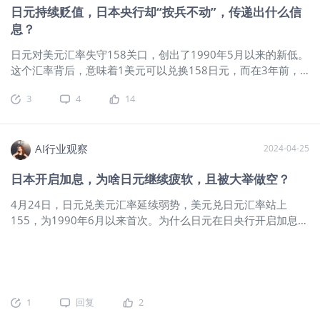
悲观共识的平成初年，日本央行开始转向，逐步进入0利率时
致了成本推升型通胀，这可能对未来的
日元持续贬值，日本央行却“按兵不动”，传递出什么信
代，并且无上限QE。到了平成中期，日本的货币政策变得几乎
工资上涨和需求拉动型通胀产生影响。
息？
没有变数。基准利率在0附近长期稳定，每年以几乎固定速率增
未来展望加息与购债减少：预计2024年
速发行基础货币，主要是用来购买各级政府债务，或者援助僵
日元对美元汇率失守158关口，创出了1990年5月以来的新低。
内日本央行可能加息至0.50%，并开始
尸企业以防止裁减正社员。这个状况一直延续到今天，一次25
这个汇率背后，意味着1美元可以兑换158日元，而在3年前，
减少购债，以应对持续的通胀压力。终
个基点的利率变动可以酝酿很久。 日本央行利率近40年走势 不
日元对美元汇率为105左右，意味着短短3年时间，1美元可以
点利率预测：日本的终点利率可能在
3
4
14
仅银行利率，日本10年期国债利率这10多年来也是在0附近浮
兑换的日元数量明显增多。 日元持续贬值，日本央行却“按兵不
1.0-1.5%之间，且2025年内可能存在多
动 加上日本的国内政治环境相对稳定，社会秩序稳定，政策稳
动”，市场预期的加息举动却又一次落空。或许，从日本央行的
次加息的可能性。日元贬值的利弊：虽
定，多重叠加下，日本央行的货币政策成为世界上最无变数的
角度考虑，好不容易刺激起来的通胀，可以促使日本经济开始
然日元贬值对日本名义GDP和居民购买
货币政策，毫无变数对国家不一定是好事，毕竟这样的央行就
步入温和复苏的状态，若选择这个时候加息，恐怕会导致之前
AI行业观察
力有负面影响，但同时也利好出口和企
2024-04-25
好比自动化理论上发生clamping的PID Controller，MV的调控
努力的成果白费了。日本央行何时加息，却始终还是一个谜。
业财报，吸引了资金流入。外汇干预的
日本开启加息，为啥日元继续疲软，且被大举做空？
已经失去余地了。但是对于金融投资机构或者大户来说，稳定
前些年，日本央行采取了负利率的政策，如今负利率开始退出
可能性：日本当局可能考虑实施外汇干
的属性就是一种金融属性，黄金就是稳定的。 日本央行的低利
历史舞台，即使如此，日本央行只是把利率调高至0—0.1%的区
预以放缓日元贬值速度，但也存在不干
4月24日，日元兑美元汇率延续弱势，美元兑日元汇率站上
率以及货币政策上的极度确定性，使得日元可以作为低息长期
间，这个利率水平对市场的影响是相当有限的。从市场资金的
预的可能性，这将取决于多种因素。不
155，为1990年6月以来首次。为什么日元在日央行开启加息路
借贷货币，衍生出不少廉价的杠杆工具。这使得日元在很多金
角度考虑，更注重的是加息预期，如果日本央行开启新一轮的
干预的影响因素央行的外汇干预通常具
径后依然持续疲软？且日元被做空也被拔至2007年来之最？今
融机构的头寸中都有一定配比。 此外，日本产业界在1990年到
加息周期，那么对日本经济、日本股市也会造成比较大的影
有“持续时间短、
天看了小lin说的一个视频，启发更多。按理说，一个国家的货
2010年期间依然维持着很强的竞争力，那个时代日本庞大的贸
响。 日本汇率为何持续贬值？ 在日本汇率持续贬值的背后，日
币政策走上加息路径，有利于本国货币回流，间接的一些金融
易顺差是日元稳定甚至强劲
美利差持续扩大成为主因。本以来，今年年中美联储会开启降
借贷成本提高，带通通胀提升等等。不过日本央行的加息幅度
息的动作，市场预期今年有2-3次降息的动作。但是，随着美国
是从0%提升到0.1%，是个比较小的幅度，且加息路径是一个循
1
回复
2
通胀率的再次抬升，市场对年内降息的预期降温，甚至有可能
序渐进的过程。对于以往的一些已发行债券影响不大，仅对新