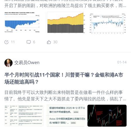
我们正在进入一个全新的历史阶段：美国经济依然强劲，但美
开启了新的闹剧，对欧洲的格陵兰岛提出了领土购买要求，而
元却在走弱，这标志着美元贬值进入了新的阶段，特朗普政府
且针对持有反对意见的欧洲8国开征了关税。乱局变得更加剧烈
的目标是有利于美国出口商的汇率。 虽然我曾经认为特朗普此
了。
回顾：半个月时间引战11个国家！川普要干嘛？金银和港A
前搞乱世界的动作是为了支撑美债进而支撑美元指数的走高，
市场还能追高吗？
我觉得这肯定不是特朗普对外引战行为的最
但最近的市场方向似乎说明了另外一个事实，就是特朗普更倾
后一步，但大概率是他对外战略布局中的非常重要的一步棋
向于弱美元的环境，而不论美元指数是否走弱，美债的价格可
了，咱们今天花点时间，简单聊一下格陵兰岛屿纷争这个事儿
能都不会失控，这很可能得益于特朗普和几大美债持有国之间
11
6
30
背后的逻辑。首先，我们要搞清楚一点就是，为什么特朗普专
的一种默契，就是关税不会轻易加征，而各国也不会轻易
门紧着自家的后花园搞事情？今天搞完委内瑞拉，明天又要去
找欧洲的晦气，他怎么不敢像以前一样找中俄，或者说亚太地
交易员Owen
01-14
区的麻烦呢？为什么中日两国特朗普暂时惹不起先说中国这
边，我提醒大家关注一个重要的数据，根据中国外汇市场监管
半个月时间引战11个国家！川普要干嘛？金银和港A市
机构最新公布的数据，去年前三个季度，我们这边所谓的“非官
场还能追高吗？
方”投资者的海外资产持有量飙升超过了1万亿美元，是过去十
年年均增速的两倍多。
$A50指数主连 2601(CNmain)$
$恒生
目前我终于可以大致判断出来特朗普是在做着一件什么样的事
指数(HSI)$
$恒生指数主连 2601(HSImain)$
$恒生科技指数主
情了。他先是冒天下之大不韪抓走了委内瑞拉的总统，搞乱了
连 2601(HTImain)$
$恒生科技指数(HSTECH)$
这说明了随着中
委内瑞拉的局势，搞垮了委内瑞拉的经济，之后又威胁伊朗要
国对外贸易顺差的长期增长，目前有大量
发动对伊军事打击，还在前天发布了安全警示，让所有的在伊
朗的美国公民立刻撤离伊朗，造出声势似乎要真的开展军事行
动，我简单统计了下2026年的1月以来，特朗普都威胁、或者
真的发起行动打击了哪些国家，不查不知道，一查吓一跳，这