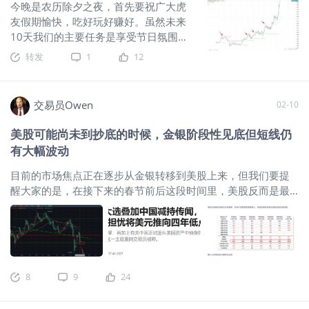
今晚是农历除夕之夜，首先要祝广大虎
渐从之前“增长和利率”主导的影响链条过度到了“地缘风险和能
友假期愉快，吃好玩好赚好。虽然未来
源等供应链断裂的尾部风险”的逻辑链条之上，所以，在战争结
10天我们的主要任务是享受节日氛围，
束之前，我们对于股指期货，商品，贵金属，以及外汇期货的
但是空闲的时候也可以看看有没有给自
转发
1
12
分析上，都要以战争造成的预期变动这个切入点出发，来预判
己发红包的机会。比如上周同向运行的
国际期货市场的变动前景。 那么来吧，我们带大家一起来梳理
日股和日元之间，大概率机会出现一个
一下，由于最新的美以伊的三方战争的爆发，国际期货市场波
掉队者。众所周知，日元和日股长期维
交易员Owen
02-10
动再起之后，都有哪些值得关注的期货市场的机会。 首先我们
持跷跷板效应：日股上涨，日元就要下
看下这轮战争的事件发展脉络，以及历史上相同情况的行情
跌；日元反弹，那么日股就会承压。不
美股可能尚未到抄底的时候，金银阶段性见底但短线仍
下，值得我们关注的期货市场的变动情况是怎样的： 通过历史
过去年随着石破茂的的下台，日本资产
有大幅波动
行情来看，似乎目前的市场行情走势才刚刚开始而已 根据权威
的逻辑其实就已经出现了变化（之前聊
外媒新闻的实时稿指出，中东的军事暴力升级已经进入第三
过）。而今年开年随着高氏早苗的一系
目前的市场焦点正在逐步从金银转移到美股上来，但我们要提
天，美以对伊朗的打击目前仍在继续，并引发了伊朗导弹与无
列操作，日元资产的大逻辑变化就显得
醒大家的是，在接下来的春节前后这段时间里，美股反而是最
人机的反击，中东多个国家出现爆炸、空域关闭与军事警戒等
更为明显。尽管短期内日股和日元因为
需要做看跌“保护”的那一端的资产。 在经历了大幅的下跌后，
扰动。 这类冲突对金融资产的“第一性变量”通常是：风险溢价
某种预期出现了同步上涨，但是这种非
最近的美股市场出现了小幅的反弹，这在技术上很正常，但我
与波动率的突然上涨、航运与制裁预期（尤其是霍尔木兹相关
常态走势是难以维持的。焦点在于，是
不会因为这一点反弹就认定港股、A股、美股已经重新回到继续
的供给中
日元补涨日股补跌，还是说日股继续上
走高的趋势里。相反，我更愿意把它理解为：美股的波动周期
行日元重回承压局面。
$CME日元日经
大概率还没走完，反弹更像是波动中的一个“回补”，而不是趋势
8
9
24
主连 2603(NIYmain)$
$OSE小日经主连
已经确认的信号。 ​美股可能会高位弱势的第一个信号：美元指
2603(JMImain)$
$OSE日经主连
数 我们曾看到美元指数在之前的大幅上涨中突破了重要的阻力