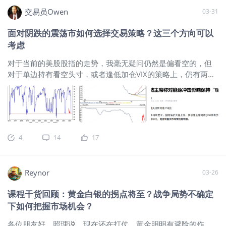
外。相对而言，上周日本央行干预市场
交易员Owen
03-31
推动日元反弹却是意外的消息。在关键
水平的出手能否让日元起死回生呢？ 可
面对阴跌的震荡市如何选择交易策略？这三个方向可以
以清晰的看到，日银本次的出手还是较
考虑
为关键的，并且有一定的“技术含量”。
2024年以来的交易区间即将被打破，如
对于当前的美股股指的走势，我毫无疑问仍然是偏看空的，但
果此时放任汇价新低的话，那么后续的
对于单边持有看空头寸，或者逢低加仓VIX的策略上，仍有两个
救市难度和成本都会大幅度的提升。无
巨大的风险大家不得不防：第一，就是当前的美伊战争局面走
论是走形式还是真想螳臂当车，日银都
向并不明确，一旦美伊和谈的消息被做实，或者有哪个东方大
需要在当下做出动作。因此有理由怀
国来调停了，则美股指可能短期内会有大幅的上涨，单边持有
疑，短时间内如果汇价的市场之力再度
看空头寸而不设止损；又或者没有搭建熊市价差的期权策略来
推低日元的话，可能会遇到第二次甚至
博取市场下跌收益的话，可能短期内会亏得比较惨。第二，目
4
14
17
是第三次的干预。然而从历史的轨迹来
前CTA基金针对美股的头寸的抛售已经告一段落，基金的向上凸
看，日本央行干预市场早就不是什么新
性非常大，所以一旦有好消息出来，则市场的反弹动能也会比
鲜事，多数情况下，都只能起到缓解局
较强。
$标普500波动率指数(VIX)$
$波动率短期期货指数
Reynor
势和延缓趋势的结果，很难从根本上逆
03-26
ETF(VIXY)$
$VIX波动率主连 2604(VIXmain)$
$1.5倍做多短期
转局面。能维持多久和能反弹多少将是
期货恐慌指数ETF-Proshares(UVXY)$
$纳斯达克(.IXIC)$
课程干货回顾：黄金白银的拐点将至？战争局势不确定
这一轮干预的主要看点。 以现有的日
$NQ100指数主连 2606(NQmain)$
$微型NQ100指数主连
下如何把握市场机会？
本政治环境和经济结构，以及对比全球
2606(MNQmain)$
$纳指100ETF(QQQ)$
你看，目前CTA基金
主要央行在高油价压力下行的反馈来
已经对美股进行了大幅抛售，头寸降到了历史低点，凸性
各位朋友好，照理说，现在还在打仗，黄金明明有避险的作