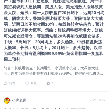
产（股市和BTC）翘翘板，此涨彼消此消彼涨。周一中
在，近日经济数据持续回暖。 4、美元指数：2025年4月21日
见底后横盘振荡，近期走强并有加速迹象。 5、地缘政治：南亚
美贸易谈判大超预期，美股大涨、美元指数大涨导致黄
局势恢复和平。 6、6月份到期6.5万亿美债悬而难解。 二、
金大跌。短线：周一大跌收盘在20日均下，远离20日均
技术面： 1、均线 超短：5日均下，超短空头趋势。 短期：20
线，阴线太大，叠加美股比特币大涨，避险情绪大大减
日均下（第5天+），20均向下，短期空头趋势。 中期：5周均
弱，近两日若不能收回20均，短线将转空头趋势，预计
下，20周均上，20周均向上，中期多头趋势。 长期：5月均
短线继续调整大概率。策略：短线调整概率增大，短线
上，20月均上，长期多头趋势。25年4月涨跌幅：+4.49%。
可先减仓或清仓，等重新站稳20均再加仓或建仓做多。
2024年涨跌幅：27.39%（东财数据） 2、macd：日线死叉第
中线：5周均下，20周均上，多头趋势。中线横盘振荡
13日、周线金叉第15周、月线2023年3月以来持续金叉。（经
大概率。长线：5月均上，20月均上，多头趋势。以年
验：日线金叉，20均上，20均走平或向上大概率会迎来一波上
为单位长期持有盈利概率99.99%--黄金期指周一复盘和
涨。经验：周线金叉行情往往更持久） 3、神奇9转（日线低9
周二预判
作用大）：日线：低6，周线：高9+1，月线：高9+2。 4、
SKDJ指标：日K值25左右，周线死叉K值65左右。（日线调整
前言：长线看黄金：长期看涨，小调整小机会，大调整大机
中：SKDJ低位金叉特别是低位金叉底背离是判断短线见底的重
会。以年为单位长期持有盈利概率99.99%。稳键的可以做为资
要信号）（牛市中：周SKDJ高位横盘钝化是常态。周线、月级
产配置，长期配备一定仓位。本轮大牛市已2年6个月（22年11
调整中：低位金叉在判断短线见底上有重要参考价值） 5、周
转发
回复
1
月最低1618.3元-4月22日3509.9元） 躺观黄金（纽约黄金期
期：起始于22年11月最低1618.3元的大牛市至今历时2年7个月
指期指主连 ）： 一、消息面、基本面：当前股市和黄金翘翘
板。（一）本周形势：关税贸易战继续回暖，风险资产持续反
弹，中美达成框架协议， （二）推动黄金上涨因素大幅减弱：
小虎老师
2025-05-07
1、贸易战：中美达成框架协议对黄金属重大利空。 2、市场需