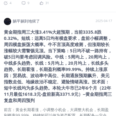
情况，在我之前跟大家讲的这个美元指数周期里
4
9
31
高3334.2元） 躺观黄金（纽约黄金期指期指主连 ）： 一、消
息面、基本面： （一）本周形势：关税贸易战纵深发展、特鲍
矛盾白热化、市场情未稳、股市有二次探底风险、推动黄金上
涨因素犹在。 （二）推动黄金持续上涨原因： 1、贸易
躺平躺到地狱了
2025-04-17
战：纵深发展，美股承压，资金涌入黄金市场避险。 2、市场需
黄金期指周三大涨3.41%大超预期，当前3335.8跌
求：全球央行购金需求维持高位，为金价提供长期支撑。 3、通
0.32%。短线：远离5日均有横盘要求，盘前小幅调整，
胀预期：美国3月密歇根消费者信心指数降至两年半新低，而通
胀预期飙升，强化黄金抗通胀属性。 4、美元指数：持续下
周四横盘振荡大概率。牛不言顶高度难测，但涨期较长
行，以美元计价商品都有涨价预期。 5、地缘政治：总体平稳，
涨幅较大需警惕见顶。当下策略：5日均不破一路持有，
中东、俄乌等局势时有反复。 二、技术面： 1、均线 超短：5
破5日均要考虑回调风险。中线：5周均上，20周均上，
日均上，超短多头趋势。 短期：20日均上，20均向上，短期多
中线多头趋势。长线：5月均上，20月均上，长线多头
头趋势。 中期：5周均上，20周均上，20周均向上，中期多头
趋势。长期看涨，长期盈利概率99.99%。持续上涨原
趋势。 长期：5月均上，20月均上，长期多头趋势。25年3月涨
因：贸易战、波动率中高位、长期通胀预期飙升、美元
跌幅：10.12%。2024年涨跌幅：27.39%（东财数据） 2、
指数走低、地缘政治不稳定、避险情绪高涨。技术面：
macd：日线金叉第5日、周线金叉第11周、月线2023年3月以
短中长线均为多头趋势。本轮大牛市已2年6个月（22年
来持续金叉。（经验：日线金叉，20均上，20均走平或向上大
11月最低1618.3元-盘前新高3371.9元）--黄金期指周三
概率会迎来一波上涨。经验：周线金叉行情往往更持久） 3、神
复盘和周四预判
奇9转（日线低9作用大）：日线：高6，周线：高6，月线：高
9后1月。 4、SKDJ指标：日K值91左右，周线K值88左右，月线
前言：黄金长期看涨，小调整小机会，大调整大机会，长期盈
K值92左右。（日线调整中：SKDJ低位金叉特别是低位金叉底
利概率99.99%。稳键的可以做为资产配置，长期配备一定仓