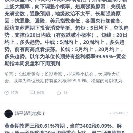
兵不动但释放鸽派信号 市场预期12月降
加投资市场需求；消费升级和结婚刚需等扩大黄金需求。 3、通
上扬大概率，向下调整小概率。短期强势原因：关税战
息25个基点英国央行6日以5-4的投票维
胀预期：当前通胀压力仍在。长期来看温和通胀是趋势，为黄
充满变数，通胀预期，地缘政治不太平。长期强势原
持4%基准利率不变，暂停此前季度性降
金提供长期上涨支撑 4、美元指数：2025年5月12日以来持续
因：抗通胀、避险、美元指数走低，各国央行加储备、
息节奏。行长贝利投下关键票，称通胀
弱势调整。 5、地缘政治：目前南亚、俄乌、中东等地区整体相
经济复苏周期下投资消费坚挺。超短：5日均下，空头趋
或已达峰值。本次会后声明中，删除 “谨
对平稳，但个别地区不定时有升温。 6、6月份到期6.5万亿美
势，支撑位20日均线（有效跌破小概率）。短线：20日
慎” 表述改为利率 “可能继续逐步下行”，
债悬而难解。 二、技术面： 1、均线 超短：5日均下，超短空
均上，多头趋势。中线：5周均上，20周均上，多头趋
被解读为 “鸽派式按兵不动”。当前英国9
头趋势。 短期：20日均上（5月23日首次站稳），20均走平，
势。前有两高点看振荡。长线：5月均上，20月均上，
月CPI为3.8%，虽仍高于2%目标但呈回
短期多头趋势。 中期：5周均上，20周均上，20周均向上，中
多头趋势。以年为单位长期持有盈利概率99.99%--黄金
落趋势，央行预测明年初将降至约3%。
期多头趋势。 长期：5月均上，20月均上，长期多头趋势。25
期指本周复盘和下周预判
而10月服务业PMI升至 52.3，需求韧性
年5月涨跌幅：+0.42%。2024年涨跌幅：27.39%（东财数
显现。根据最新数据，市场降
据） 2、macd：日线金叉第7日、周线金叉第19周、月线2023
前言：长线看黄金：长期看涨，小调整小机会，大调整大机
年3月以来持续金叉。（经验：日线金叉，20均上，20均走平
会。以年为单位长期持有盈利概率99.99%。稳键的可以做为资
或向上大概率会迎来一波上涨。经验：周线金叉行情往往更持
产配置，长期配备一定仓位。本轮大牛市已2年6个月（22年11
久） 3、神奇9转（日线低9作用大）：日线：无，周线：无，
转发
回复
13
月最低1618.3元-4月22日3509.9元） 躺观黄金（纽约黄金期
月线：无。 4、SKDJ指标：日K值57左右，周线KD均粘K值65
指期指主连 ）： 一、消息面、基本面：中国央行连续第7个月
左右。（日线调整中：SKDJ低位金叉特别是
增持黄金。中国5月末黄金储备报7383万盎司（约2296.37
吨），环比增加6万盎司（约1.86吨）。机构：今年全球央行购
躺平躺到地狱了
2025-06-05
金规模或达1000吨，价格上涨并未影响购金热情 1、关税贸易
黄金期指周三涨0.61%符期，当前3402涨0.09%。解
战：关税战随中美达成共识大局已定但余震犹存避险情绪仍
析：周一长阳脱离20日均线重心上移，周二回调等靠5
强。 2、市场需求：一是全球央行购金需求维持高位，为金价提