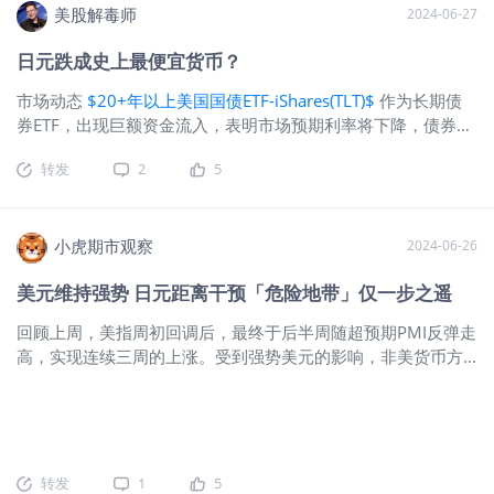
特投资日本商社后，除了看重港口、物流。那么作为半导体行
将召开的9月会议上降息持开放态度。萨
美股解毒师
2024-06-27
业的日本政府当局，从台海时点去看，也在切分台湾的红利，
姆规则提出者Sahm：美国经济尚未陷入
与之同步的是日本近两年的财政改善后，都在布局半导体行
但已接近衰退。高盛：对冲基金连续八
日元跌成史上最便宜货币？
业，不断拉拢台积电进入日本。（原文笔记） 原本在笔者的宏
周净卖出美股，指数和ETF净抛售由卖空
市场动态
$20+年以上美国国债ETF-iShares(TLT)$
作为长期债
观预期中，年内日元应该是趋向升值的··· 图片 图-中日对美利差
推动。英伟达下一代芯片生产面临挑
券ETF，出现巨额资金流入，表明市场预期利率将下降，债券价
&汇率&股指 在传统宏观配置框架里，低利率日元与高利率货币
战。 二、技术面： 1、均线 超短：5日
格将上升.而投资者可能预期经济放缓，寻求长期债券作为避险
（美元为主）之间得无风险套利，carrytrading主导了日元汇率
均下，超短空头趋势（盘前上5日均线看
转发
2
5
资产。市场普遍预期美联储将在未来降息，这是资金流入的一
··· 而同时日本的低利率反馈于顶层财阀对外投资得资本帐，也
收盘能否站稳）。 短期：20日均下，20
个重要原因。另一方面，日元对美元的汇率跌至160，为1986
作用于政府财政对底层得兜底··· 所以日本无论是顶层财阀们，
均走平向下，短期空头趋势。（经验：4
年以来最低，显示出日元的大幅贬值，也显示了市场对强势美
还是底层们都在”享受“过去二十年的日本低利率。 图片 图-美日
月2日回踩20日均线系2023年10份以来
元的一种体现。
小虎期市观察
$日本ETF-iShares MSCI(EWJ)$
$日元主连
2024-06-26
利差&美日汇率 而如今全球经济格局的变动，低利率时代的结
第7次回踩，成功跌破20日均线，连调4
2409(JPYmain)$
日元汇率创新低政策影响：日本政府在美联储
束，伴随着全球高通胀，全球中枢利率从1%，在2022、2023
周，前6次均转危为安。） 中期：5周均
美元维持强势 日元距离干预「危险地带」仅一步之遥
维持高利率的背景下，难以通过政策干预来支撑日元。市场影
年的短短两年之间，飙升至4+%以上··· 而美元兑日元也从115-
下，20周均下，20周均向上，中期空头
响：日元的贬值可能增加进口成本，对日本经济构成压力。美
120飙升至150+的范围（年内贬值逾30%的世纪交易）。 从历
趋势。（周涨跌幅：-2.69%） 长期：5
回顾上周，美指周初回调后，最终于后半周随超预期PMI反弹走
元强势：美元指数刷新年内新高，表明美元相对于其他货币整
史carrytrading角度，美日利差常年维持在3-%以下，拆解日元
月均下，20月均上，20月均向上，长期
高，实现连续三周的上涨。受到强势美元的影响，非美货币方
体走强。美债需求：尽管美元强势，美债拍卖依然吸引了买
投资东南亚，东南亚经济增长代表之一的日元波动率对冲后，
多头趋势。24年7月涨跌幅：-1.93%。
面，欧元及英镑兑美元周线小幅收跌，美元兑日元则以一根长
家，显示出市场对美国国债的需求依然强劲。日本当局外汇干
无风险套利（日元卖盘）使得日元常年稳定在趋向贬值··· 但从
2023年涨跌幅：53.92%（东财小型纳
阳突破8周高点，收于159.7。展望本周，因此前发布的数据显
预可能性干预难度：美国将日本纳入汇率操纵国监视名单，可
另一个角度，日本的低利率日元，
指当月连续） 1、macd：日线死叉、周
示美国经济增长达两年多以来最快水平，同时，通胀压力也有
能限制了日本当局的干预空间。当局态度：日本财务大臣和外
线死叉、月线金叉。 2、Vix：20均上，
所降温，叠加美联储相对鹰派的现状，预计美元将在大部分时
汇主管的温和措辞表明，短期内可能不会采取激烈干预措施。
短线多头趋势。 3、美十年期国债收益
间维持强势。欧元区政治不确定性和经济放缓可能继续施压欧
转发
1
5
资本流动是日元变化的诱因非基本面因素：日元贬值并非完全
率期指：20均下，短线空头趋势。 4、