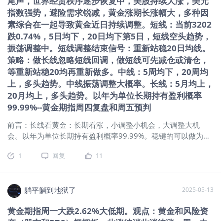
尾声，世界经贸秩序逐步恢复中，美股持续大涨，美元
当前通胀压力仍在。长期来看温和通胀是趋势，为黄金提供长
期上涨支撑 4、美元指数：2025年5月12日以来持续调整，当
指数强势，避险需求锐减，黄金涨期长涨幅大，多种因
前20日均下，空头趋势。 5、地缘政治：目前南亚、俄乌、中
素综合在一起导致黄金近日持续调整。短线：当前3202
东等地区整体相对平稳，但个别地区不定时有升温。 6、6月
跌0.74%，5日均下，20日均下第5日，短线空头趋势，
份到期6.5万亿美债悬而难解。 二、技术面： 1、均线 超短：5
振荡调整中。短线调整结束信号：重新站稳20日均线。
日均上 ，超短多头趋势。 短期：20日均上（5月23日首次站
策略：做长线忽略短线回调，做短线可先减仓或清仓，
稳），20均走平，短期多头趋势。 中期：5周均上，20周均
等重新站稳20均再重新做多。中线：5周均下，20周均
上，20周均向上，中期多头趋势。 长期：5月均上，20月均
上，多头趋势。中线振荡调整大概率。长线：5月均上，
上，长期多头趋势。25年5月涨跌幅：+0.42%。2024年涨跌
20月均上，多头趋势。以年为单位长期持有盈利概率
幅：27.39%（东财数据） 2、macd：日线金叉第4日、周线金
99.99%--黄金期指周四复盘和周五预判
叉第18周、月线2023年3月以来持续金叉。（经验：日线金
叉，20均上，20均走平或向上大概率会迎来一波上涨。经验：
前言：长线看黄金：长期看涨，小调整小机会，大调整大机
周线金叉行情往往更持久） 3、神奇9转（日线低9作用大）：
会。以年为单位长期持有盈利概率99.99%。稳键的可以做为资
日线：无，周线：无，月线：无。 4、SKDJ指标：日K值84左
产配置，长期配备一定仓位。本轮大牛市已2年6个月（22年11
右，周线死叉K值68左右。（日线调整中：SKDJ低位金叉特别
1
回复
11
月最低1618.3元-4月22日3509.9元） 躺观黄金（纽约黄金期
是低位金叉底背离是判断短线见底的重要信号）（牛市中：周
指期指主连 ）： 一、消息面、基本面：当前股市和黄金翘翘
SKDJ高位横盘钝化是常态。周线、月级调整中：低位金叉在判
板。推动黄金上涨因素大幅减弱： 1、贸易战：以中美日内瓦经
断短线见底
贸会谈达成共识为标志，关税闹剧进入尾声，美股持续大涨，
躺平躺到地狱了
2025-05-13
美元指数强势，避险需求锐减。 2、市场需求：全球央行购金需
黄金期指周一大跌2.62%大低期。观点：黄金和风险资
求维持高位，为金价提供长期支撑。 3、通胀预期：通胀压力仍