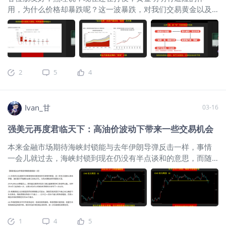
看，日元的长线贬值逻辑还是相当稳固
用，为什么价格却暴跌呢？这一波暴跌，对我们交易黄金以及
的，这就将限制人为推升日元的高度。
股指有什么启示，历史上有没有类似的时期可以参考。今天甘
从技术形态来看，预计很难有效回弹至
老师就来给大家直播讲解一下。以下是我做的一些笔记： 海湾
2026年高点之上，更不用说回到去年年
国家陷入了一个怪圈，油价上涨，但是收入却降低，这是因为
中的水平。而从时间跨度来看，正常的
货卖不出去。为什么?因为海峡封锁。
$WTI原油主连
反弹可能也就一个月左右的时间。因
2605(CLmain)$
$美国原油ETF(USO)$
$小原油主连
此，未来数周内，如果没有意外的日元
2
5
4
2605(QMmain)$
$WTI原油2604(CL2604)$
$原油ETF-
连续飙升反弹行情，后续逢高卖出日元
PowerShares(DBO)$
$微型WTI原油主连 2605(MCLmain)$
所
还将是主要选项。 策略上，短时间内日
以就导致海湾国家的现金流缺口急剧扩大，那没招了，只能卖
元如果测试近期低点的话，可以考虑低
Ivan_甘
03-16
资产了。卖啥呢，卖黄金。我们从下面图也可以看出，其黄金
多，等待央行的顺风车。但如果继续向
储备是一直上升的，而25年金价也暴涨，所以其储备市值已经
年内相对高点反弹的话，则应该考虑卖
强美元再度君临天下：高油价波动下带来一些交易机会
翻倍了，那么其抛售黄金的空间是很大的。
$黄金主连
出日元。长线上，日元和美元或将是难
2604(GCmain)$
$微黄金主连 2604(MGCmain)$
兄难弟的一对。有意思的是，如果未来
本来金融市场期待海峡封锁能与去年伊朗导弹反击一样，事情
美元出现破位行情的话，两者谁更弱可
一会儿就过去，海峡封锁到现在仍没有半点谈和的意思，而随
能会成为市场话题。上周美元指数再次
着高油价持续时间的增加，市场也越来越关注未来通胀抬升时
测试了主要支撑位置，但是尚未取得有
的经济风险。而过去一年十分弱势的美元，自伊朗封锁海峡
效下破，未来几周可能还会反复。 其他
后，一改以往弱势表现。在高油价的推动下，市场对今年美联
品种上，大的判断和上周一致：除了美
储的降息预期已经不足25基点（即市场开始预期今年不会降
股（股票）市场外，其他多数会形成宽
息），从而不断推升美元需求。而且“新任”美联储主席很可能是
1
4
5
幅震荡的行情，
个“缩表”的主席，这进一步加剧市场对美元流动性的担忧，很显