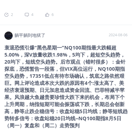
押注宏观，川普上台甚至有可能让通胀二次抬头，那美债收益
元，换成外汇，存/投资到外国获得高额的回报。来源：狐一只
回落，9月名义同比增速放缓至1%，实
率可能就更得横在高位了…
的商业笔记稳定的日元低利率是日元套利交易基础，而8月5日
际同比增速降至-1.8%，这意味着四季度
2
4
6
的日元大幅升值打破了这个宁静。来自英为财情东京外汇市场
日本私人消费大概率会明显减速，甚至
上的日元对美元的汇率一度升至1美元兑141日元区间。这是自
对GDP构成拖累。对外贸易方面，在全
1月中旬以来大约7个月来的日元升值·美元贬值水平。在此之
球经济不断变化的背景下，国际贸易形
躺平躺到地狱了
2024-08-06
前，7月11日的日元对美元显著升值，则出现在美国公布6月份
势严峻。日本在全球供应链中所处的地
消费者物价指数(CPI)显示出通货膨胀趋缓），预期降息。日央
位，特别是在半导体和汽车等关键行
衰退恐慌引爆“黑色星期一”NQ100期指最大跌幅超
行随即购入日元卖出美元。市场分析认为，近期日元持续的升
业，使其更易受到外部环境变化的影
5.00%，深V放量收跌1.98%，5均下，超短空头趋势，
值直接影响日元套利交易的成本和收益。“渡边太太们”或面临追
响。此外，全球通货膨胀的压力也对日
20均下，短线空头趋势。后市观点（错时很多）：金针
加保证金的压力，迫使他们平仓，即卖出外国资产，买回日元
本的进口价格造成了影响，进一步压制
探底，恐慌暂告一段落，但VIX高位运行，NQ100期指
以偿还债务。来自日经中文网当日元遇到这种大规模的平仓行
了经济的复苏。数据显示，日本10月出
空头趋势，17351低点有待市场确认，筑底之路依然艰
为，或者海外资产卖出回流日本，必然会导致外国的相应汇率
口较上年同期增长3.1%，增速依旧偏
巨。网上评论造成本次大跌的原因有4个:涨太高了、美
及股市资产价格下跌。来自Kimi由于这次的影响之大，负面波
低，9月一度出现负增长。日元贬值带来
经济衰退预期、日元加息造成资金回流、巴菲特减半苹
及之大，导致全球的投资者都开始恐慌了，实话说，我本人已
资金外流压力此前日元贬值刺激了出
果。风浪越大鱼越贵要珍惜大跌下来的机会，布局下个
经空仓，而有的投资者则在周一晚上勇敢的抄底了。现在全球
口，但是今年二季度开始，由于全球经
上升周期，纳指短期可能会振荡或下跌，长期总会创新
市场是否可以走出这个“抛售”恐慌，下次还会不会发生这样的暴
济增速放缓和贸易摩擦升温，日元
跌？日元套利的机会还存在吗？发生了当天是卖出还是抄底，
高，静等止跌企稳信号：收盘站稳5日均线；静等短线趋
这是一个值得思考的问题。二、日元套息交易是否已经利空出
势转多信号：收盘站稳20日均线--NQ100期指8月5日
尽？大行如何看待？那么，现在是怎么一个情况？我借助Kimi
（周一）复盘和（周二）走势预判
帮我整理了一下不同机构对于日元套利市场的观点：高盛和法