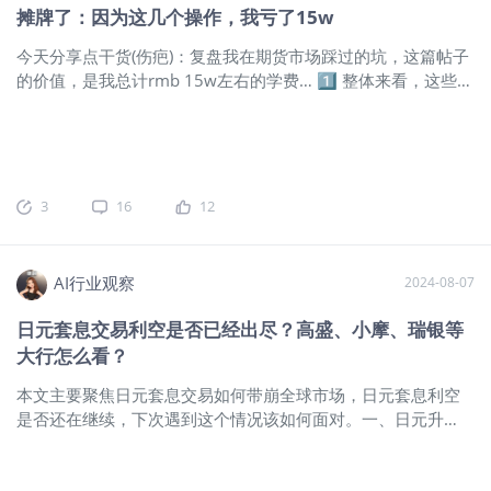
到日本经济增长基本面，我们看到GDP
摊牌了：因为这几个操作，我亏了15w
增速在放缓，一般情况是很难出现牛市
今天分享点干货(伤疤)：复盘我在期货市场踩过的坑，这篇帖子
的，除非是流动性过度泛滥催生的“股票
的价值，是我总计rmb 15w左右的学费… 1️⃣ 整体来看，这些标
泡沫”。数据显示，日本第三季度GDP同
的亏损主要都是因为我当时开仓是奔着所谓的基本面逻辑，当
比增长0.3%，结束了连续两个季度的同
走势与预期不相符产生亏损后，硬生生扛单扛出来的…而我赚钱
比下降。由于检测丑闻导致停产的汽车
最多的票，基本都是结合上趋势和动能的开仓… 所以最近做出
制造商恢复生产后，汽车消费支出增
决定，以后我主要会用大部分资金做趋势交易，一部分做波动
加，帮助提振了本季度的经济增长。另
率投机交易，小部分做白马股/大盘的底仓或sp，打算放弃任何
外，由于减税和夏季奖金等特殊因素，
3
16
12
以所谓“基本面逻辑”为导向的左侧交易了，并将严格执行以技术
个人消费与上个季度相比加速上涨。日
面为基础的止损计划。 2️⃣ 这里我不是否定基本面左侧交易，只
本政府于6月实施了每人价值4万日元
是发觉越跌越买的风格不适合我，因为这涉及对标的十分深入
（约合255美元）的收入和居住税减
AI行业观察
2024-08-07
的研究，以及仓位十分理智的把控…这块是我不擅长的。 3️⃣ 拿
免。然而，这种利好是一次性的，很难
人民币兑美元的空单来说
$SG人民币主连 2412(UCmain)$
川
在四季度复制。数据显示，9月，日本商
日元套息交易利空是否已经出尽？高盛、小摩、瑞银等
普上台强美元的政策预期，让我这单期货持仓十分肉疼…虽然本
业销售额同比增速放缓至0.9%，创4月
大行怎么看？
身我的目的是换汇之后的对冲，但如果没加这一层骚操作，我
依赖最慢增速。另外，9月，日本两人及
可能就享受到这波美元上涨的福利了…诶，这件事以后或许我要
本文主要聚焦日元套息交易如何带崩全球市场，日元套息利空
以上的家庭月消费性支出实际同比下降
严肃思考一下，究竟要不要固执的坚持人民币本位了…或许放弃
是否还在继续，下次遇到这个情况该如何面对。一、日元升
了1.1%，这意味着私人消费在三季度末
息差的思考，拉长周期来看，美元本位才是明路？ 3️⃣ 美债同理
值，日元套息交易如何带崩全球金融市场之前我在一篇学习日
就开始走弱。收入方面，6月“春斗”过
$20+年以上美国国债ETF-iShares(TLT)$
除了期货外，其实我
本的分享中提到日本是全球最大的对外净投资国家。“渡边太太
后，薪资增长带动私人居民可支配收入
还有好多long term sp还在深度水下…深刻意识到真的不能过于
们”和“日本政府”的套息交易真的影响极大。他们借低息的日
同比增速出现跳升，但是7-9月增速再次