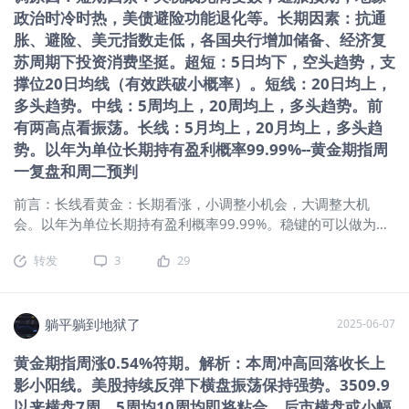
摆，上周的非农就业数据最终缺席，导
政治时冷时热，美债避险功能退化等。长期因素：抗通
致市场只能根据有限的官方经济数据和
胀、避险、美元指数走低，各国央行增加储备、经济复
私人就业报告数据对当前的美国经济进
苏周期下投资消费坚挺。超短：5日均下，空头趋势，支
行预测和理解。不及预期的美国就业私
撑位20日均线（有效跌破小概率）。短线：20日均上，
人报告数据、12月美联储降息预期的升
温，及美国政府长期停摆可能到16号之
多头趋势。中线：5周均上，20周均上，多头趋势。前
后的预期等因素，正持续削弱市场经济
有两高点看振荡。长线：5月均上，20月均上，多头趋
信心，预计在基本面出现重大转机前，
势。以年为单位长期持有盈利概率99.99%--黄金期指周
美元短线将持续保持疲软走势。日元受
一复盘和周二预判
避险情绪和美元低迷提振 但国内数据变
现平平难改日本央行宽松预期受避险情
前言：长线看黄金：长期看涨，小调整小机会，大调整大机
绪升温及美元承压影响，日元保住了近
会。以年为单位长期持有盈利概率99.99%。稳键的可以做为资
期部分涨幅。日本国内数据喜忧参半：9
产配置，长期配备一定仓位。本轮大牛市已2年6个月（22年11
转发
3
29
月消费支出增长幅度低于2.5%的预期
月最低1618.3元-4月22日3509.9元） 躺观黄金（纽约黄金期
值，名义工资增速加快，但实际家庭收
指期指主连 ）： 一、消息面、基本面：中国央行连续第7个月
入持续下滑。这是实际收入连续第九个
增持黄金。中国5月末黄金储备报7383万盎司（约2296.37
月下降，凸显购买力面临的持续挤压。
吨），环比增加6万盎司（约1.86吨）。机构：今年全球央行购
躺平躺到地狱了
2025-06-07
日本央行行长植田和男曾表示，工资增
金规模或达1000吨，价格上涨并未影响购金热情 1、关税贸易
黄金期指周涨0.54%符期。解析：本周冲高回落收长上
长预期将是央行重启加息的关键因素，
战：关税战随中美达成共识大局已定但余震犹存避险情绪仍
影小阳线。美股持续反弹下横盘振荡保持强势。3509.9
因此当前经济数据表现下，预期日本央
强。 2、市场需求：一是全球央行购金需求维持高位，为金价提
行将维持宽松立场。英国央行五比四按
供长期支撑。二是越来越多投资者资产配置一部分黄金不断增
以来横盘7周，5周均10周均即将粘合，后市横盘或小幅