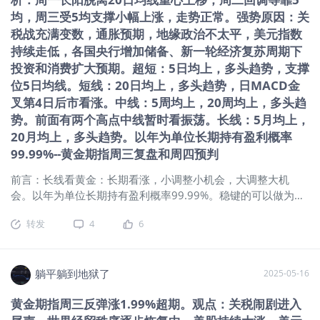
供长期支撑。二是越来越多投资者资产配置一部分黄金不断增
均，周三受5均支撑小幅上涨，走势正常。强势原因：关
加投资市场需求；消费升级和结婚刚需等扩大黄金需求。 3、通
税战充满变数，通胀预期，地缘政治不太平，美元指数
胀预期：当前通胀压力仍在。长期来看温和通胀是趋势，为黄
持续走低，各国央行增加储备、新一轮经济复苏周期下
金提供长期上涨支撑 4、美元指数：2025年5月12日以来持续
投资和消费扩大预期。超短：5日均上，多头趋势，支撑
弱势调整。 5、地缘政治：目前南亚、俄乌、中东等地区整体相
位5日均线。短线：20日均上，多头趋势，日MACD金
对平稳，但个别地区不定时有升温。 6、6月份到期6.5万亿美
叉第4日后市看涨。中线：5周均上，20周均上，多头趋
债悬而难解。 二、技术面： 1、均线 超短：5日均下，超短空
势。前面有两个高点中线暂时看振荡。长线：5月均上，
头趋势。 短期：20日均上（5月23日首次站稳），20均走平，
20月均上，多头趋势。以年为单位长期持有盈利概率
短期多头趋势。 中期：5周均上，20周均上，20周均向上，中
99.99%--黄金期指周三复盘和周四预判
期多头趋势。 长期：5月均上，20月均上，长期多头趋势。25
年5月涨跌幅：+0.42%。2024年涨跌幅：27.39%（东财数
前言：长线看黄金：长期看涨，小调整小机会，大调整大机
据） 2、macd：日线金叉第5日、周线金叉第18周、月线2023
会。以年为单位长期持有盈利概率99.99%。稳键的可以做为资
年3月以来持续金叉。（经验：日线金叉，20均上，20均走平
产配置，长期配备一定仓位。本轮大牛市已2年6个月（22年11
或向上大概率会迎来一波上涨。经验：周线金叉行情往往更持
转发
4
6
月最低1618.3元-4月22日3509.9元） 躺观黄金（纽约黄金期
久） 3、神奇9转（日线低9作用大）：日线：无，周线：无，
指期指主连 ）： 一、消息面、基本面： 1、关税贸易战：关税
月线：无。 4、SKDJ指标：日K值67左右，周线微微金叉K值65
战随中美达成共识大局已定但余震犹存避险情绪仍强。 2、市场
左右。（日线调整中：SKDJ低位金叉特别是
需求：一是全球央行购金需求维持高位，为金价提供长期支
躺平躺到地狱了
2025-05-16
撑。二是越来越多投资者资产配置一部分黄金不断增加投资市
黄金期指周三反弹涨1.99%超期。观点：关税闹剧进入
场需求；消费升级和结婚刚需等扩大黄金需求。 3、通胀预期：