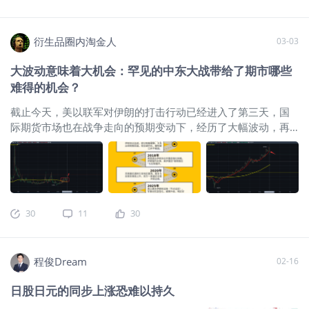
然这个影响不容小觑。 一、慎防美元指数大幅脉冲，关注欧
元期货的机会 根据我的美元周期模型，今年3月份开始已经进
衍生品圈内淘金人
03-03
入了美元指数反转的窗口观察期。美国打击伊朗，令伊朗封锁
海峡带来油价飙升，目前看就是美元指数上涨的催化剂。历史
大波动意味着大机会：罕见的中东大战带给了期市哪些
上的美元贬值的最后，都会迎来一次美元指数的快速脉冲，往
难得的机会？
往在3-4个月时间，脉冲15-20个指数点，若按近期美元指数最
低点位95点算，那美元将冲击110点的高位，届时将对贵金属
截止今天，美以联军对伊朗的打击行动已经进入了第三天，国
和美股指等带来压力。 而与美元指数最相关的期货品种，就是
际期货市场也在战争走向的预期变动下，经历了大幅波动，再
CME的欧元期货（6E）,毕竟美元指数中，欧元占据50%+的权
到紧平衡的波动放缓，再到目前的波动再起的行情演变过程，
重，所以美元升值则欧元贬值，欧元期货看跌。上周四晚直播
一场席卷全球的由战争引发的风险偏好回落，和避险情绪激增
时，已提醒过大家关注该品种，并且强调欧元突破颈线则做空
造成的资金调仓潮正在渐渐的展开。 这轮由世界强国和中东大
欧元。目前看，策略是有效的，已做空欧元的朋友可以继续持
国直接下场参战的战争似乎让全球分析者们看到了冲突正在从
有，若未持仓的朋友可小幅分批建仓，若美元指数真的上冲至
地域性转移到更大范围的冲突上来，而美以对伊朗毫不留情
110，则欧元也可能回探欧元/美元1：1的水平，这将是
30
11
30
的“斩首”行动，又让人怀疑这场战争可以在短时间内平息的现实
15%+的波动，这对欧元汇率来说是个不小的跌幅，建议多关
性，所以我们可以看到，尽管美股的VIX指数仍然停留在低位，
注。而止损则可以上周期货价格的最高点作为止损标准，而止
但随着更多的势均力敌的交锋接踵而至，VIX指数正在突破之前
盈可以最普适的20日均线作为标准，或者欧元/美元到1.0附近
程俊Dream
02-16
的震荡区间开始尝试向上反弹。 但恐慌情绪很明显并没有失
止盈。
$欧元主连 2606(EURmain)$
控，资金虽然谨慎，但在对股市大幅看空头寸的押注上仍然非
日股日元的同步上涨恐难以持久
常的保守，似乎大家都在观望，都认为目前我们并没有到情绪
失控的时候。而于此同时，期货市场上的波动逻辑链条，也逐