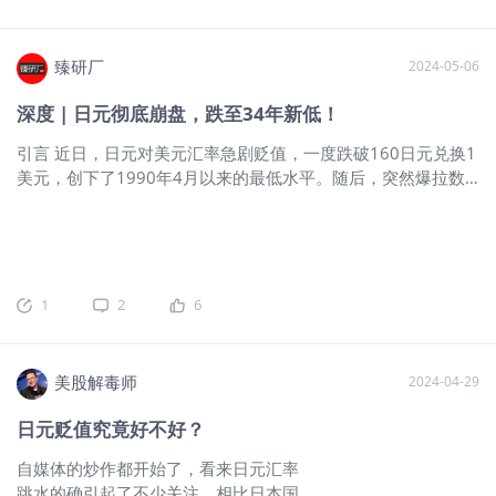
元，但另一方面，法国大选对市场稳定将起到支撑作用。此
基于经济基本面，更多是由于市场投机行为。息差和套息交
周期：月线2连阳后首阴。起始于2022
外，日本央行的政策决定将对日元产生重要影响，值得重点关
易：美日之间的政策利率差异导致套息交易盛行，进一步推动
年1
注！1. 全球外汇焦点回顾与基本面摘要超预期PMI数据横扫前
臻研厂
2024-05-06
日元贬值。日本民众：日本居民的汇率中性思想减少了资本外
期不利数据 美元周线维持强劲继续上行上周五最新公布的PMI
逃的风险。外国投资：外资对日本的投资增加，尤其是在高科
相关数据显示，美国6月企业活动创下26个月新高，就业市场回
深度 | 日元彻底崩盘，跌至34年新低！
技领域，显示出对日本经济的信心。
升，物价压力缓解。与此同时，与其他主要央行的鸽派倾向的
引言 近日，日元对美元汇率急剧贬值，一度跌破160日元兑换1
美联储凸显了美元的吸引力。短期内预期美元更可能持续强
美元，创下了1990年4月以来的最低水平。随后，突然爆拉数
势。良好的数据表现盖过了此前公布的住房和就业数据中显示
百点，一度较低位拉涨3.5%、收复155，几乎与2022年日本政
出的小幅颓势，推动美元继续在全球外汇市场上表现强劲。英
府干预时相当。 有分析认为，这是日本买入日元进行了干预的
国央行如预期保持利率不变 央行官员表态偏鸽汇价短线走低6月
结果。不过，日本财务省外汇最高负责人神田真人，在面对媒
20日，英国央行在7月4日大选前的最后一次利率会议宣布维持
体对财务省是否进行外汇干预的疑问时，避重就轻地表示，会
基准利率在5.25%不变，货币政策委员会以7比2的投票结果通
采取适当措施来应对投机过度导致的过度货币波动。 实际上，
过此次利率决定。尽管市场普遍预期这一决定，但央行会议记
1
2
6
日元对美元汇率贬值已持续多年。日元为什么会持续贬值？今
录和官员表态，对未来几个月降息的可能性有所暗示，
天我们从下面几个角度探索这个问题。 日元贬值问题由来已久
GBP/USD因此在决议公布后短线下挫近30点，不过由于缺乏更
早在新冠疫情期间，美联储就实行了史无前例的货币大放水，
多公开讲话和经济数据确认，强势美元下，英镑兑美元周线仅
美股解毒师
2024-04-29
随之而来的是不可避免的通货膨胀。2022年，为应对持续上升
小幅收跌。美元兑日元迎来大幅反攻距前高仅仅一步之遥 日本
的通货膨胀，美联储开始激进加息，但随之而来的确实对世界
央行本周行动值得重点关注上周五公布最新数据显示，日本5月
日元贬值究竟好不好？
经济造成的严重负面影响。 资料来源：Wind 多种非美货币大
核心通胀加速，但剔除燃料影响的一项指数连续第九个月放
自媒体的炒作都开始了，看来日元汇率
幅贬值，许多央行也因此被迫加息，但日本受限于国内通货紧
缓，这一放缓让人们对日本央行后续是否能延续其“涨薪将支撑
跳水的确引起了不少关注。相比日本国
缩的态势仍坚持负利率政策，这也导致美元与日元的息差迅速
消费，并使通胀持续达到2%的目标”的政策产生担忧，在强势美