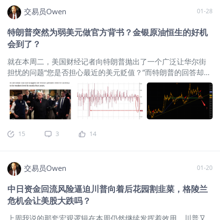
2603(JNImain)$
$日元主连
位，在鹰派名将沃什担任美联储主席这个预期几乎落地之后，
交易员Owen
2603(JPYmain)$
$日元ETF-ProShares
01-28
美元指数由于鹰派预期的刺激而走出了一小轮回马枪，假设美
两倍做空(YCS)$
首先来看日经指数，本
元指数在突破之前的阻力位后回踩不破，则就有可能上测100点
特朗普突然为弱美元做官方背书？金银原油恒生的好机
月即将完成9次信号，过往四次出现类似
位，并给金银，港A带来高位的回调压力。 但结果呢，隔夜市
会到了？
的情况，有一半概率形成了阶段性高
场上，美元指数弱势的不成样子，在测试了20日均线之后，又
点。相对来说，日股目前牛转熊的风险
再次回跌，并连破两个支撑位，如果美元指数无法在当前的位
就在本周二，美国财经记者向特朗普抛出了一个广泛让华尔街
不是很大，但顺势出现修正的机会还是
置上找到支撑的话，则势必会再度回测前低位置95.5 ，一旦跌
担忧的问题“您是否担心最近的美元贬值？”而特朗普的回答却出
不小的。特别需要提及的是，周线上周
破则下行空间会再度打开。
$美元指数(USDindex.FOREX)$
$美
乎市场的意料，特朗普回答说： “不，我觉得这很棒。就让它达
也完成了9次信号，日线则是在2.11日出
元树公司(DLTR)$
$新兴市场美元债ETF-iShares(EMB)$
$做空美
到它自己的水平，这才是公平的做法，如果你看看中国和日
现了同样的信号。三重组合的时间周期
元指数-PowerShares(UDN)$
$美元ETF-PowerShares
本，他们总是想让自己的货币贬值。” 这个表态，很明显是一种
下，再叠加上美股上涨明显放缓的背
DB(UUP)$
最近有海外媒体传说中国的一些银行
对美元走软的“默许”甚至“欢迎”态度，这个采访内容也在一夜之
景，相对而言，倾向
间重塑了外汇市场的底层逻辑。彭博美元指数应声重挫1.2%，
15
3
14
创下自去年关税威胁以来的最大单日跌幅。 从技术层面上看：
美元指数目前非常危险，如果下跌加速，美元指数跨过技术上
的下落悬崖的话，将影响到未来很长一段时间内全球资产配置
交易员Owen
01-20
的主线。
$做空美元指数-PowerShares(UDN)$
$美元指数
(USDindex.FOREX)$
$美元ETF-PowerShares DB(UUP)$
美元
中日资金回流风险逼迫川普向着后花园割韭菜，格陵兰
会跌落技术上的悬崖边缘吗？ 虽然市场上曾流行“强美元代表强
危机会让美股大跌吗？
美国”的传统信仰，但著名的“美元微笑理论”提出者、前摩根士
丹利外汇策略师斯蒂芬·任（Stephen Jen）却在最近刊文指出，
上周我说的那套宏观逻辑在本周仍然继续发挥着效用，川普又