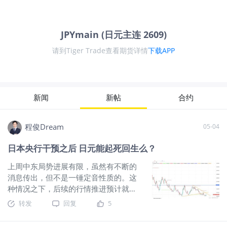
JPYmain (日元主连 2609)
请到Tiger Trade查看期货详情
下载APP
新闻
新帖
合约
程俊Dream
05-04
日本央行干预之后 日元能起死回生么？
上周中东局势进展有限，虽然有不断的
消息传出，但不是一锤定音性质的。这
种情况之下，后续的行情推进预计就将
按照不稳定的和平模式延续到四季度左
转发
回复
5
右了。在新的变化出现之前，震荡将是
多数品种的方向，强者恒强的品种除