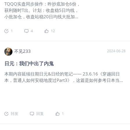
TQQQ实盘同步操作：昨抄底加仓6份，
国兴业银行：乐观看待日元套利交易结束高盛：认为日元空头
获利随时T出。计划：收盘稳5日均线，
平仓的压力已基本消除，市场可能接近触底。高盛外汇团队的
小批加仓，收盘站稳20日均线大批加
仓位评分显示，日元空头头寸已基本清算，目前定位略微偏看
仓。 周二走势预判：当前18199点
多。此外，高盛对日经指数持乐观态度，认为其基本面处
（+1.03%）。压力位：盘前高点18437
1
4
12
点，强压力位：5日均18680点；支撑
位：6时5均18133点，强支撑位:17899
点。 躺观大盘（NQ100期指）： 一、
不见233
2024-06-28
消息面： （一）盘前异动： （二）美股
夜盘： （三）昨夜今晨：在美股开盘
日元：我们中出了内鬼
前，全球股市已经集体承压，其中日经
本期内容延续往期日元&日经的笔记—— 23.6.16《穿越回日
225指数暴跌12.40%，较前一交易日狂
本，普通人如何安稳地度过Part3》，这篇是如何参考日本当年
泻4451.28点，超过1987年10月“黑色
的普通人生存指南···“从海外获得巨额投资回报的日本，国民们
星期一”的纪录。分析认为，市场对美国
通过国家养老金+商业养老金获得了较高的红利溢价——当然分
经济衰退的担忧是全球市场崩溃的最主
配上肯定是顶层获益最大化，他们几乎没有经历阶级下坠，中
要原因。 （四）国际宏观：市场企稳？
产最惨失去了高额的房价背负最重的债务，底层兜底能混个低
日本股市高开2%，美股期货涨逾1%。
保等死。阶级的下坠是有安全网的···”（原文笔记）
美国7月服务业活动扩张，企业情绪普遍
转发
回复
1
23.12.23《日本行业观察之一——半导体》：除了生物科技+AI
积极。芝加哥联储主席古尔斯比：美联
的中后段应用、房地产回暖周期等，还要密切关注一点，巴菲
储不会过度反应。美联储戴利：对在即