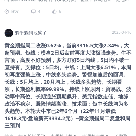
背离是判断短线见底的重要信号）（牛市中：周SKDJ高位横盘
位。 躺观黄金（纽约黄金期指期指主连 ）： 一、消息面、基本
钝化是常态。周线、月级调整中：低位金叉在判断短线
转发
4
6
面： 1、贸易战：纵深发展，美股承压，资金涌入黄金市场避
险。 2、市场需求：全球央行购金需求维持高位，为金价提供长
期支撑。 3、通胀预期：美国3月密歇根消费者信心指数降至两
年半新低，而通胀预期飙升，强化黄金抗通胀属性。 4、美元
躺平躺到地狱了
2025-04-16
指数：持续下行，以美元计价商品都有涨价预期。 5、地缘政
黄金期指周二收涨0.62%，当前3316.5大涨2.34%，大
治：总体平稳，中东、俄乌等局势时有反复。 二、技术面：
超预期。短线：横盘2日后盘前再度大涨极强走势。牛不
1、均线 超短：5日均上，超短多头趋势。 短期：20日均上，
20均向上，短期多头趋势。 中期：5周均上，20周均上，20周
言顶，高度不好预测，多方盯好5日均线，5日均不破一
均向上，中期多头趋势。 长期：5月均上，20月均上，长期多
直持有。支撑位：5日均。中线：上周大涨6.51%，本周
头趋势。25年3月涨跌幅：10.12%。2024年涨跌幅：27.39%
初再度强势上涨，中线多头趋势。警惕加速后的回调。
（东财数据） 2、macd：日线金叉第5日、周线金叉第11周、
长线：5月均上，20月均上，长线多头趋势。长期看
月线2023年3月以来持续金叉。（经验：日线金叉，20均上，
涨，长期盈利概率99.99%。持续上涨原因：贸易战、波
20均走平或向上大概率会迎来一波上涨。经验：周线金叉行情
动率中高位、长期通胀预期飙升、美元指数走低、地缘
往往更持久） 3、神奇9转（日线低9作用大）：日线：高6，周
政治不稳定、避险情绪高涨。技术面：短中长线均为多
线：高6，月线：高9后1月。 4、SKDJ指标：日K值90左右，周
头趋势。本轮大牛市已2年6个月（22年11月最低
线K值88左右，月线K值92左右。（日线调整中：SKDJ低位金叉
1618.3元-盘前新高3334.2元）--黄金期指周二复盘和周
特别是低位金叉底背离是判断短线见底的重要信号）（牛市
三预判
中：周SKDJ高位横盘钝化是常态。周线、月级调整中：低位金
叉在判断短线见底上有重要参考价值） 5、周期：起始于22年