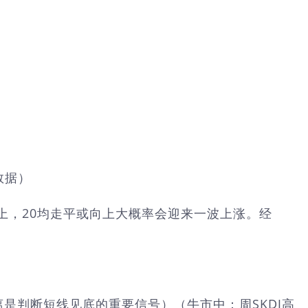
数据）
均上，20均走平或向上大概率会迎来一波上涨。经
背离是判断短线见底的重要信号）（牛市中：周SKDJ高