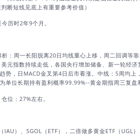
在判断短线见底上有重要参考价值）
市至今历时2年9个月。
9%。解析：周一长阳脱离20日均线重心上移，周二回调
，美元指数持续走低，各国央行增加储备、新一轮经济
趋势，日MACD金叉第4日后市看涨。中线：5周均上
单位长期持有盈利概率99.99%--黄金期指周三复
股。仓位：27%左右。
（IAU）、SGOL（ETF），二倍做多黄金ETF（UGL