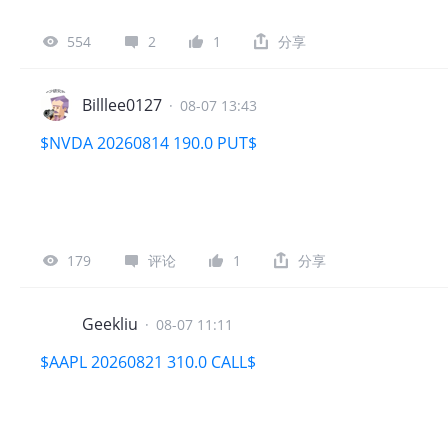
554
2
1
分享
Billlee0127
·
08-07 13:43
$NVDA 20260814 190.0 PUT$
179
评论
1
分享
Geekliu
·
08-07 11:11
$AAPL 20260821 310.0 CALL$