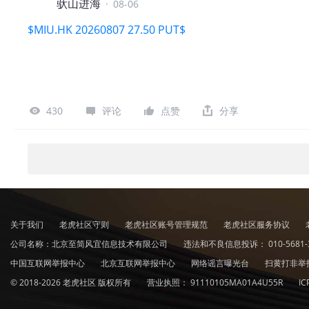
驮山进海
·
08-06
$MIU.HK 20260807 27.50 PUT$
430
评论
点赞
分享
关于我们
老虎社区守则
老虎社区账号管理规范
老虎社区服务协议
公司名称：北京至简风宜信息技术有限公司
违法和不良信息投诉：
010-5681-
中国互联网举报中心
北京互联网举报中心
网络谣言曝光台
扫黄打非举
© 2018-2026 老虎社区 版权所有
营业执照：
91110105MA01A4U55R
I