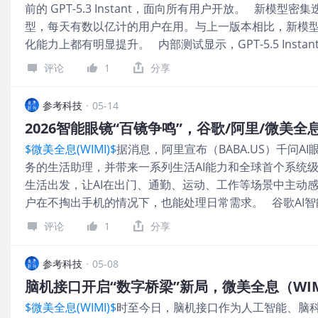
前的 GPT-5.3 Instant，面向所有用户开放。 新模型密集迭
集。根据 Omdia 发布的最新数据显示，2025 年全球 AI 
型，每天有数以亿计的用户在用。与上一版本相比，新模
美全息建立多元触达场景体系 公开信息显示，全息AR第一股微美
化能力上都有明显提升。 内部测试显示，GPT-5.5 Ins
戴等多类智能穿戴终端，构建从硬件到应用的使用价值闭环，
的解答质量，以及判断何时应当主动调用搜索工具，都有所改善
入智能眼镜，嵌入大模型能力增强实时
评论
1
分享
的模型、半导体芯片昂扬走高，消息面上，AI产业链表现活跃，社交
开发人工智能代理“Hatch”及智能购物工具。 事实上，
参考科技
·
05-14
刚发布自研AI模型Muse Spark，标志着该司重金押注AI战略
2026智能眼镜“百镜争鸣”，谷歌/阿里/微美全
月宣布成立“超级智能实验室”（MSL）以来的首个核心成果，也是
$微美全息(WIMI)$
据消息，阿里宣布（BABA.US）千问A
Alexandr Wang以来发布的首款重大AI模型。 该模
务的生活助理，并带来一系列生活AI能力和全球首个系统
为，如果说Llama代表Meta在AI时代的第一次尝试，Mus
生活出发，让AI在出门、通勤、运动、工作等场景中主动感
是一场技术竞赛，更是一场关乎公司未来十年的战略豪赌。
户在不掏出手机的情况下，也能处理日常需求。 谷歌AI智能
业内普遍认为，这标志着Meta从“AI布
工智能智能眼镜细节曝光，更侧重于提升生产力，而非社交
评论
1
分享
款面向消费者的产品：一款仅支持音频功能，另一款则配
披露了谷歌一套围绕生产力、实际应用及Gemini人工智
参考科技
·
05-08
打造这款智能眼镜，携手Warby Parker和Gentle M
脑机接口开启“数字桥梁”新局，微美全息（WI
品外观更贴近普通眼镜，而非笨重的科技头盔。 此前，名为Pro
$微美全息(WIMI)$
时至今日，脑机接口作为人工智能、脑
合作开发，预计2026年上市。该头戴设备通过线缆连接