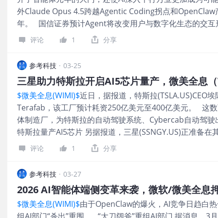
外Claude Opus 4.5跨越Agentic Coding拐点和Op
根据机构预期，亚马逊（AMZN.US）连同谷歌（GOOG.US）母
年。 国信证券预计Agent将改变用户与数字化生态的交
软（MSFT.US），预计将在2026年的累计人工智能相关
Agent时代，数字化产品可能会面临重构的风险，需密切
整体支出可能超过7000亿
评论
1
分享
同时，华泰证券也指出，类Claw产品加快发布，或将推动Ag
以及相关基础设施投入继续上行。 锁定Agent价值赛道
参考科技
·
03-25
能体已经是下一个风口，AI各家企业结合自身战略布局与资
投入，主要体现在Capex、AI人才招聘和AI营销费用等增加。
$微美全息(WIMI)$
近日，据报道，特斯拉(TSLA.US)C
虾”现象，AI智能体热潮正席卷互联网行业内外。在这一波“养
Terafab，该工厂预计耗资250亿美元至400亿美元。
快速上线WorkBuddy、可以直连微信的QClaw等多款
体制造厂，为特斯拉的自动驾驶系统、Cybercab自动驾驶出
（BABA.US）集团主席蔡崇信近日与西门子全球 CEO
特斯拉量产AI5芯片 另据报道，三星(SSNGY.US)正
切都将由 AI 驱动，阿里巴巴的定位，就是通过云基础设施
片。最新报道显示，该公司有望在 2027 年下半年开始
巴的模型时，蔡崇信表
评论
1
分享
智能芯片：AI5 和 AI6。两款芯片均将采用先进的 2 
三星初期将聚焦 AI5 芯片，目前试产工作已在进行中，量产计划于
参考科技
·
03-27
试产，2028 年实现量产。三星是否会按此计划推进或做
2026 AI智能体端侧变革来袭，微软/微美全息
点 自2026年初以来，AI应用对底层基础设施的要求正在
$微美全息(WIMI)$
由于OpenClaw的爆火，AI竞争日趋白
微软到Meta和苹果，几乎全都在开发自己的芯片。更重要
组AI部门“杀出”重围。 “大刀阔斧”重组AI部门 据消息，3
练AI系统的芯片。Meta高层曾表示，希望2026年开始