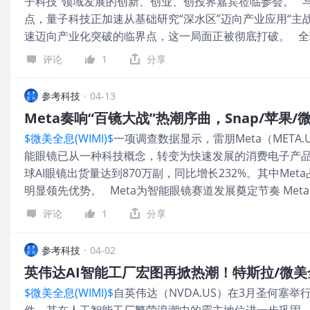
子科技”领域发展的创新、创业、创投界嘉宾莅临参会。 
OpenAI 最初曾就该园区的算力资源进行洽谈，用于运行其人
点，量子科技正加速从基础研究“深水区”迈向产业应用“主
议。该公司去年在一份声明中将此项目宣传为“挪威星门”，这
速迈向产业化突破的临界点，这一局面正被彻底打破。 全
工智能发展的美国基础设施合资项目相呼应。 值得一提，尽管
想、在技术上艰深晦涩的量子计算，正以前所未有的速度
抢占先机，但近期
评论
1
分享
每一次“量子霸权”的突破，都牵动着科技界与产业界的神
破，全球量子计算竞赛正进入生态构建的重要阶段，覆盖
参考科技
·
04-13
从上游核心部件、中游整机系统与软件算法，到下游行业应
Meta奏响“百镜大战”热潮序曲，Snap/苹果
产业发展展望》报告预计，到2035年全球量子产业产值将突
$微美全息(WIMI)$
一项调查数据显示，雷朋Meta（META
年增长率，正成为驱动产业发展的核心引擎。 需要关注一
能眼镜已从一种科技概念，转变为快速发展的消费电子产品。
算的“梦幻转折点”，产业创新生态的有力支撑，领先企业
球AI眼镜出货量达到870万副，同比增长232%。其中Met
息贡献“创新力量” 如今，全球量子产业正迎来从百亿级
明显领先优势。 Meta为智能眼镜赛道发展奠定节奏 Met
股微美全息（WIMI.US）将其作为未来产业重点布局，持
出了首款带显示功能的消费级AR眼镜Ray-Ban Displa
用场景，已在多场景取得进展，并加快产业集聚发展，为
评论
1
分享
视觉增强能力的AR眼镜扩展。 另一方面，在AI眼镜的日常化
从“实验室猜想”真正
将推出专为戴眼镜人士设计的两款AI眼镜Blayzer Optics和S
参考科技
·
04-02
收购AR硬件公司 获悉，近日，Snap（SNAP.US）确认已
英伟达AI智能工厂宏图再掀热潮！特斯拉/微美
Room员工将加入Snap旗下硬件子公司Specs Inc.
$微美全息(WIMI)$
自英伟达（NVDA.US）在3月圣何塞
Snapchat母公司，Snap自2015年起便在西雅图设
件，其在人工智能工厂繁荣浪潮中的霸主地位进一步巩固。