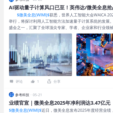
AI驱动量子计算风口已至！英伟达/微美全息
$微美全息(WIMI)$
获悉，世界人工智能大会WAICA 2
举行，将探讨利用人工智能方法加速量子计算系统的发展
盛会之一，汇聚了全球顶尖专家、学者、企业家和行业领
子控制、AI 驱动的纠错、异构 HPC-量子混合加速、软
计算取得新突破! 事实上，前不久，中国科学技术大学
成功研制出可编程量子计算原型机“九章四号”，相关成果
队特别针对特定问题的算力远超当前全球最快超级计算机El C
性”，取得了最新技术研发突破，向产业实用化迈出关
今，量子领域已展现强劲势头，技术里程碑频现、AI对量
2025年的35亿美元快速增长至2030年的202亿美元(C
(NVDA.US)公司正通过推出一系列专为量子计算设计的新开
评论
1
分享
型利用人工智能处理复杂运算，使量子系统更加实用。 
幅增长，为其核心GPU业务之外开辟新的机遇。对投资者
参考科技
·
05-21
程中，将继续向其他高增长领域拓展。 微美全息深度
业绩官宣｜微美全息2025年净利润达3.47亿元
的未来产业，资料显示，量子计算上市公司微美
$微美全息(WIMI)$
近日，微美全息发布2025年度经营业绩