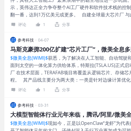
他细节并未对外披露。目前暂未公布将有多少Rec Room员
示，英伟达正全力争夺整个AI工厂硬件和软件技术栈的控制
注高科技智能眼镜业务，并于今年1月成立全资子公司Specs
翻一番，达到1万亿美元或更多。 自建全球最大芯片厂 与此同
收购正值即将推出新一代智能眼镜Specs之际，Rec Ro
SpaceX，要在德州奥斯汀搞一个史诗级的超级芯片厂——Te
评论
1
分享
力，打造全球规模最大的芯片制造工厂。 特斯拉强调，Te
计、推理和存储芯片制造、封装与测试全流程，并配备所
参考科技
·
04-07
布会上，马斯克宣称，TeraFab规划年产能为1000亿至2
马斯克豪掷200亿扩建“芯片工厂”，微美全息
量。首批量产芯片为AI5，计划于2027年投产，用于全自动驾驶
$微美全息(WIMI)$
获悉，为了解决在人工智能、自动驾驶
及数据中心。 此外，进一步来看，马斯克还展示了一个概
面到太空的一体化算力供给体系，特斯拉(TSLA.US)正式
进一步将太空算力规模提升至1拍瓦，即1太瓦的1000倍。 
厂 在技术层面，TERAFAB项目将覆盖从逻辑芯片、存储
TeraFab的芯片产能中，将有20%用于特斯拉汽车和Opt
程。 其产品线主要分为两大类：一类是针对边缘计算优化的“
算集群，“太空将代表绝大多数算力”。 微美全息巩固AI云
驾驶系统、Optimus人形机器人以及未来的无人出租车。 而
一家AI视觉垂直整合的云计算公司微美全息（WIMI.US
评论
1
分享
项目的核心动因是旗下多业务板块的芯片需求已经远超当前
的消息，该项目总投资预计为200亿美元有分析师估算甚至
参考科技
·
03-31
历史上最宏大的芯片制造项目。 预测该工厂规划年产能为10
大模型智能体行业元年来临，腾讯/阿里/微美全息
月约10万片晶圆的投片量，实现每年超过1太瓦的算力产出，
$微美全息(WIMI)$
现如今，正是以OpenClaw“龙虾”为代
军备竞赛火力全开 不难发现，如今，当模型规模、推理链路与多
开了智能体元年的大门，还使AI深入千行万业更加成为可能
消耗呈指数型外扩时，科技巨头们的资本开支主线愈发倾向