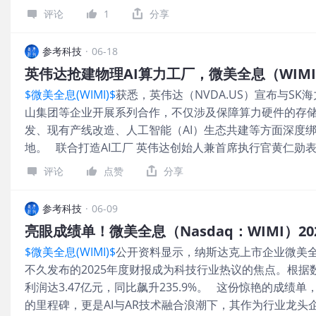
旅、商业零售、影视文娱等合作场景，实现营收与利润的
隔离环境。 比如超导量子比特需冷却至接近绝对零度，
评论
1
分享
边，微美全息基于AI与量子计算的加码投入，全面利用AI
真空环境，这不仅增加了技术实现难度，也推高了研发成
低创作成本，为政企、文娱等领域提供虚拟主播、数字员
算法往往需要执行数十亿次量子门操作，即便单个量子门的保
参考科技
·
06-18
发的AI全息内容生成平台，能够根据用户需求自动生成高
积的错误也会让最终结果失去意义。在量子计算的含噪中等规
容，为政企、文娱等领域提供了高效、便捷的内容解决方案
一问题尤为突出，成为阻碍量子计算从实验室走向实用化
$微美全息(WIMI)$
获悉，英伟达（NVDA.US）宣布与SK海力
子计算，微美全息还积极布局脑机接口与人形机器人领域
这一领域的技术布局，重点关注了噪声抑制与成本控制的
山集团等企业开展系列合作，不仅涉及保障算力硬件的存
向。此前，微美全息联合高校院所建立脑机接口研发中心
多个对外
发、现有产线改造、人工智能（AI）生态共建等方面深度绑
建了从基础研究到技术攻关的量子+脑机接口全链条创新体
地。 联合打造AI工厂 英伟达创始人兼首席执行官黄仁勋
息这份2025年度财报的业绩爆发，是长期技术积累与战略
用“朋友圈”，而韩国市场也期待英伟达携多项与韩企的合作
AI、量子计算、脑机接口等热点技术，开启了未来增长的
评论
点赞
分享
外，英伟达还联手SK海力士将人工智能技术应用于半导体
息将持续加大研发投入，保持核心技术领先优势，推动产
厂数字孪生技术的发展，实现完全自主的晶圆厂运营。同时N
局，以及扩展全球化布局，进一步拓展海外市场。
参考科技
·
06-09
栈式AI战略合作，基于英伟达DSX平台，联合打造面向韩国
亮眼成绩单！微美全息（Nasdaq：WIMI）20
力集群。 值得一提，除AI工厂外，英伟达还与LG合作部
$微美全息(WIMI)$
公开资料显示，纳斯达克上市企业微美全息（
开发CLoiD等家用机器人，将通过将NVIDIA Isaac Sim和NVI
不久发布的2025年度财报成为科技行业热议的焦点。根据
人框架集成到其开发工作流程中，LG可以在部署之前在物
利润达3.47亿元，同比飙升235.9%。 这份惊艳的成绩
拟、训练和验证这些家用协作机器人。 谷歌考虑将英特尔
的里程碑，更是AI与AR技术融合浪潮下，其作为行业龙头
知情人士透露，台湾芯片代工巨头台积电(TSM.US)难以