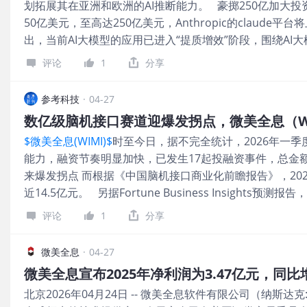
划拓展其在亚洲和欧洲的AI推断能力。 豪掷250亿加大投资
此次推出的第六代Specs眼镜，定位消费级市场，不仅致
50亿美元，至高达250亿美元，Anthropic的claud
机，领先于Meta（META.US）、三星(SSNGY.US)、
出，当前AI大模型的应用已进入“提质增效”阶段，围绕AI
Meta于2023年引爆AI眼镜市场后，其他等科技公司纷纷
局将会成为各头部厂商重要的发展方向，AI应用端围绕“Token
评论
1
分享
用热潮高涨 事实上，今年初以来，OpenClaw等各类智能体
的两三倍水平。摩根大通在研报中乐观预测，预计2025年至
参考科技
·
04-27
330%，5年内将实现370倍增长。 AI时代，大模型已
数亿级脑机接口赛道迎爆发拐点，微美全息（WI
商业成功。当“百模大战”逐渐白热化，真正决定AI商业化
$微美全息(WIMI)$
时至今日，据不完全统计，2026年一
价值闭环。 业内人士进一步指出，如果说大模型时代的
能力，融资节奏明显加快，已发生17起投融资事件，总金额
更低。那么接下去Agent时代的竞争，更像是一场基础设
来爆发拐点 而根据《中国脑机接口商业化前瞻报告》，202
务，谁先把Agent能力嵌入每一个真实的工作流程，就能
近14.5亿元。 另据Fortune Business Insights
Agent与AIGC场景 在这场竞争的胜负框架下，公开资料显
2034年将飙升至9.608亿美元，年复合增长率高达15.
长期在大模型Agent
评论
1
分享
接口医疗应用的潜在市场规模在2030年有望达到400亿美元
测，市场的观望情绪已迎来集中释放，这些标志性事件意
微美全息
·
04-27
场规模预期也随之扩大。 脑机接口产业链加速成形 事实上
微美全息宣布2025年净利润为3.47亿元，同比
年，由马斯克创立的Neuralink公司开发出了可植入式
北京2026年04月24日 -- 微美全息软件有限公司（纳斯达克
深入人心。 当前脑机接口正从“可用”向更舒适、更普及