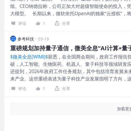
组。CEO纳德拉称，公司正加大对超级智能使命的投入，
核心关注焦点，几乎全部集中在AI计算领域，针对这一赛道
大模型。 长期以来，微软依托OpenAI的独家“云授权”，将Copi
低延迟的推理服务必须依赖边缘节点与中心云之间的智能
线。为了摆脱对OpenAI的高度依赖，微软正着力研发多
面也面临更高要求。 微
评论
1
分享
以及推理模型。 事实上，2026年人工智能行业正迎来从“云端
刻”的洗礼后，春晚舞台上的机器人，雨后春笋的AI Agent
参考科技
·
03-19
度一次又一次地刷新人们对AI的认知。 AI Agent热潮推波助澜
重磅规划加持量子通信，微美全息“AI计算+量
Demis Hassabis近期的表态，明确将更高自主性的Ag
$微美全息(WIMI)$
获悉，在全国两会期间，政府工作报告
底走出屏幕，从语音交互迈向实际行动，在消费级与产业
硕，人工智能、生物医药、机器人、量子科技等领域研发应
天前，2026年GTC大会上，英伟达（NVDA.US）创始
还提到，2026年政府工作任务规划，其中包括培育发展未
动，全栈式AI布局、软硬协同带来的推理性价比和稳定性优势
来产业。这些重磅表述为量子科技产业发展指明了方向，
亿美元。 并且，他明确指出推理成为AI算力增长核心驱动
科技被业界视为新质生产力的重要代表，也是助力新质生
评论
1
分享
术，随着技术体系的成熟，未来有望发展成为支撑各领域
自2026年开年以来，在量子科技领域，中国科学家纷纷
了北京大学团队的重要成果：经过6年多技术攻关，他们研
加载更
量子芯片的大规模量子密钥分发网络，这个网络被命名为“
科研团队在《自然》杂志发表论文，展示了在超导量子芯
新性地采用随机多极驱动技术，在量子系统热化调控领域