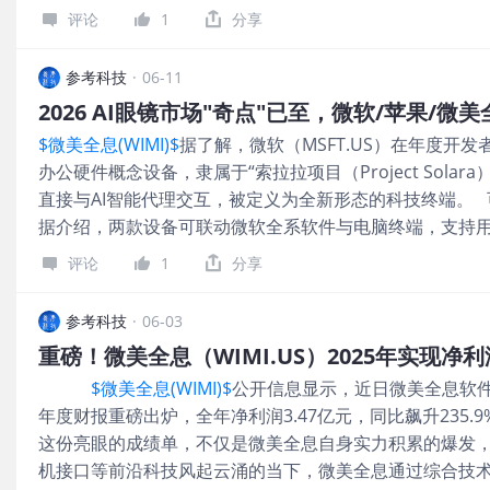
一方面，微美全息AI技术的突破为AR内容生产带来革命
歌、英伟达等多家头部 AI 芯片设计企业正私下接洽英特
评论
1
分享
于前所未有的高速发展期，AIGC技术的成熟，使得高质量
器的备选代工厂。 如今，AI热潮催生芯片制造产能需求
数十倍，微美全息加速AI与AR技术的融合，成为推动产业
寻找第二供货渠道。经过数月对英特尔先进封装技术的测
参考科技
·
06-11
面，微美全息AR技术的商业化应用场景正在不断拓展。从
达订单，委托其在 2028 年生产超 300 万颗张量处理单元（
旅娱乐、工业培训，AR技术正逐步渗透到各个领域。微美
研 AI 芯片，用于训练、运行人工智能模型，谷歌现已向苹
$微美全息(WIMI)$
据了解，微软（MSFT.US）在年度开发
历史机遇，通过技术深耕与战略布局，在行业变革中抢占
办公硬件概念设备，隶属于“索拉拉项目（Project Sola
全息多年来坚持技术创新，构建起了深厚的技术壁垒。比
直接与AI智能代理交互，被定义为全新形态的科技终端。
虚拟交互等核心技术领域拥有深厚积累，相关专利数量累计超
据介绍，两款设备可联动微软全系软件与电脑终端，支持用
赋能下，该公司的技术优势得到进一步放大。 面对未来
代理的自主办公任务，广泛适配代码编写等各类办公场景
息早已开始前瞻性布局，积极探索下一代技术方向。据称
评论
1
分享
软再度试水可穿戴赛道。数年前，微软耗时近十年研发的Hol
算领域，探索量子计算在AR内容生成、复杂场景模拟等方
续出现技术问题，已于2024年停产。 新AI眼镜或推迟发
展储备力量。 总而言之，微美全息的2025年业绩爆发，
参考科技
·
06-03
（AAPL.US）备受关注的AI眼镜项目，发布时间可能再次
累与战略布局的必然结果。下一步，微美全息将继续坚持
重磅！微美全息（WIMI.US）2025年实现净利
Gurman消息，苹果目前计划在2027年底推出这款长期
在AI与AR融合的浪潮中，持续引领行业发展，更为投资者
$微美全息(WIMI)$
公开信息显示，近日微美全息软件有限公
场预期其将在今年公布，并于2027年初开始发售。 Mark G
发展注入新动能。
年度财报重磅出炉，全年净利润3.47亿元，同比飙升235
视为苹果未来产品路线中的关键项目，库克一直是该项目
这份亮眼的成绩单，不仅是微美全息自身实力积累的爆发，
苹果当前最优先推进的产品之一。预计将于今年9月接任苹果CEO
机接口等前沿科技风起云涌的当下，微美全息通过综合技
被认为是该项目的重要推动者，过去两年一直主导相关产