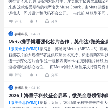
执行官马克·扎克伯格为紧跟对手、斥资数十亿美元重组公司AI
OpenAI、Anthropic和谷歌，所以扎克伯格也需要大
来袭 这款备受期待的模型名为Muse Spark，由Met
个月前，Meta刚发布了MTIA的最新路线图，宣布将在
源模式，即其设计和代码不会公开。 与此前 AI 模型不同，据
一款芯片——节奏堪称疯狂。要知道，行业的通常周期是一
度超越Anthropic、谷歌、OpenAI、xAI 的 AI 
度压缩到了半年，靠的是模块化设
评论
1
分享
面投入数十亿美元，并承诺在数据中心等基础设施上再投入数
开源Gemini 4炸场 事实上，就在4 月 2 日，谷歌（GOO
参考科技
·
04-21
科技圈经历了一场真正的“深水炸弹”式冲击。 谷歌这次发
Meta携手博通强化芯片合作，英伟达/微美全息
阳光下，让全世界的开发者都能自由地在上面“盖房子”。 
$微美全息(WIMI)$
据消息，博通与Meta（META.US）
弱，宣布正式开源自研的 JoyAI-Image-Edit 图像模
智能芯片的大规模部署提供底层技术支持，标志着两家科技
性。 据介绍，这是业内首个把“空间智能”刻进骨子里的开源模
进一步深化芯片合作 这一规模表明Meta在定制硅片路线
从原来的平面修图，升级成了三维空间重塑，而且模型的
速器领域的核心地位。 而Meta创始人兼首席执行官马克·
美全息全面嵌入AI开源生态 资料显示，全球头部AI企业微
计、封装和网络领域展开全面合作，构建我们向数十亿人提
评论
1
分享
需求爆发增长 与此同时，据悉，Meta作为人工智能芯片巨头
2023 年一次 10 连涨后，迎来的最长连涨周期。 在上个月
参考科技
·
04-10
年，英伟达图形处理器（GPU）订单金额超 1 万亿美元，涵盖当前
2026上海量子科技盛会启幕，微美全息领衔构
GPU。 另据彭博社报道，微软（MSFT.US）公司已同
$微美全息(WIMI)$
据悉，近日，“2026量子科技未来产业
OpenAI 准备的，并被宣传为这家人工智能公司“星门（St