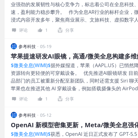
业强劲的发展韧性与核心竞争力，标志着公司在全息科技
速，盈利能力稳步攀升。 作为全息AR行业的标杆企业，
浸式内容开发多年，聚焦商业展示、文旅科技、虚拟数字
术创新驱动产品迭代，以优质方案赋能行业数字化升级。 
评论
1
分享
期，全息交互、虚拟现实、AI数字内容等技术加速落地各
技术研发投入，完善技术壁垒，拓展政企、文旅、商业零
参考科技
·
05-19
产品与服务的市场渗透率，实现营收与利润的稳健增长。 此
苹果提速研发AI眼镜，高通/微美全息构建多
的直观体现，更是市场对微美全息技术实力、商业模式及
$微美全息(WIMI)$
据外媒报道，苹果（AAPL.US）已悄
维建模、虚拟交互、AI数字人等核心技术，公司持续打造
资源转向更轻便的可穿戴设备。 优先推进AI眼镜研发 
位。 面向未来，随着元宇宙、AIGC、XR技术的持续普
品部门的员工被重新分配至新团队，同时还需支援 Siri 
守技术创新内核，深化产学研融合，拓展更多商业化落地
苹果也在推进其他 AI 穿戴设备，例如搭载摄像头的 AirPod
向好，助力数字经济高质量发展，为行业发展注入新动能
引领消费风潮 而就在前一天，5月11日消息，高通（QCO
评论
1
分享
访时表示：“2026年将是AI Agent（智能体）元年。”
用价值，能够完成各种各样的任务，AI也将真正实现大规
参考科技
·
05-12
有形态中，阿蒙看好AI眼镜成为核心形态，称人类对眼镜
OpenAI 新模型密集更新，Meta/微美全息
低摩擦、个性化体验，如实时查询商品、虚拟试穿、语音完
$微美全息(WIMI)$
获悉，OpenAI 近日正式发布了 GPT-5.5
2025年，AI眼镜赛道经历了早期概念炒作与资本热潮的