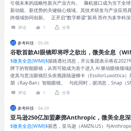
引领未来的战略性新兴产业方向。 脑机接口成为当下全
其归类为有线XR眼镜而非AI智能眼镜的原因。 三星正式确认A
新动能、新优势的关键核心领域。其技术研发与产业应用
(SSNGY.US)在公布了今年第一季度的财报中提到，受内存和
跨领域协同创新。 正开启“数字桥梁”新局 而作为多学科
耳机将与首款 AI 眼镜一同发布。 目前，在与投资者的
互，通俗来讲就是“脑控技术”，核心是在生物大脑与外部设
通过 AI 眼镜等多种产品形态，提供沉浸式多
评论
1
分享
信号的采集、解码与指令输出，进而完成大脑与设备的直接
号翻译成计算机能懂的‘语言’，再通过外部设备实现指令输
参考科技
·
05-06
桥梁’，直接实现大脑与外部设备的信息交互，通过它，医生能
谷歌首款AI眼镜即将呼之欲出，微美全息（WIMI
置，为各类脑疾病治疗提供支撑。” 脑机接口行业迎来热
$微美全息(WIMI)$
据路透社消息，开云集团表示将在2027年
从“通用化”向“精细化”深耕，另一个足以重构人类与科技
牌下的智能眼镜，从而可能成为首个进入 AI 驱动眼镜领域的
作为新质生产力的颠覆性技术，脑机接口技术在全球范围
使其与意法眼镜巨头依视路陆逊梯卡（EssilorLuxottica
前沿领域。比如，马斯克的Neuralink公司于2024年
朋（Ray-Ban）智能眼镜。 与此同时，据消息，Snap（S
念操控机械臂完成饮水、加热食物等日常任务。 而在国
Inc.与高通（QCOM.US）公司正式宣布达成一项多年合
年规划纲要》正式发布。其中提到，推动未来产业成形成
评论
1
分享
Specs Inc.由Snap于今年1月专门成立，核心职责是统筹
具身智能、脑科学与脑机接
高通技术公司在赋能先进沉浸式技术领域拥有深厚的技术积淀
参考科技
·
04-29
晚些时候”正式亮相。 新一代AR眼镜呼之欲出 从产品迭代来
亚马逊250亿加盟豪掷Anthropic，微美全息深
后，推出的第二款AR眼镜产品。尽管Snap目前尚未公开展
$微美全息(WIMI)$
获悉，亚马逊（AMZN.US）与Anthro
化设备的内置人工智能功能，基于对用户自身及周边环境的