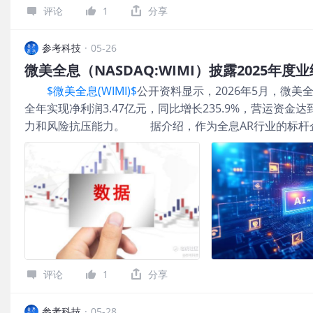
显化。 一方面，微美全息作为全息AR行业的标杆企业
面，苹果希望通过“椭圆形摄像头、特殊配色以及多种镜框
评论
1
分享
三维建模、虚拟交互等核心技术，构建起深厚的技术壁垒。并
差异化。苹果内部还认为，这款眼镜未来有机会进一步发
息持续加大研发投入，推动产学研融合，在全息车载AR技术、
增强现实（AR）技术，以改善用户的视觉体验。 同时，
参考科技
·
05-26
术、全息视觉半导体技术等关键领域取得突破，为商业化
备摄像头、麦克风与扬声器，可用于拍摄照片和视频、接
微美全息（NASDAQ:WIMI）披露2025年度
例如，在车载AR领域，微美全息的全息HUD产品能够
通知，产品还将整合多模态AI能力，支持通过Siri进行语
$微美全息(WIMI)$
公开资料显示，2026年5月，微美全息
息投影的方式呈现在驾驶员视野中，提升驾驶安全性与便
全年实现净利润3.47亿元，同比增长235.9%，营运资金达到
造的全息博物馆、虚拟演出等项目，为消费者带来了沉浸
力和风险抗压能力。 据介绍，作为全息AR行业的标杆
的标杆案例。 另一方面，在AI技术浪潮下，微美全息积
累的成果，更折射出全球数字经济与沉浸式产业的发展浪
域，利用AI技术快速生成全息内容，降低创作成本。其中，
战略布局，深耕全息成像、三维建模、虚拟交互等核心技
生成平台，能够根据用户需求自动生成高质量的全息视频
演出等，在多个领域实现商业化落地。 与此同时，微美全
娱等领域提供了高效、便捷的内容解决方案。 更重要的
快速生成全息内容，降低创作成本，为政企、文娱等领域
微美全息还积极布局脑机接口与智能眼镜领域，探索人机
微美全息正集聚全球顶尖人才，加速布局人形机器人领域，开
2026年，微美全息联合高校院所建立脑机接口研发中心，
人技术深度融合，积极探索人机交互的未来方向。 可以
建了从基础研究到技术攻关的量子+脑机接口全链条创新
积累与战略布局的结果。在科技行业快速变革的今天，微
全息2025年度财报的业绩爆发，是长期技术积累与战略布
遇。 展望未来，微美全息将持续加大研发投入，保持核
起云涌的当下，通过拥抱AI、量子计算、脑机接口等热点
评论
1
分享
局，以及扩展全球化布局，进一步拓展海外市场，参与国
参考科技
·
05-28