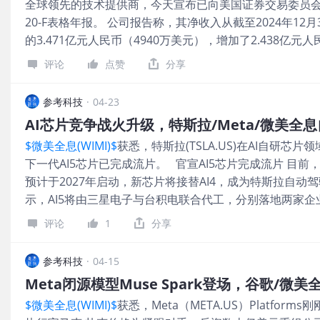
全球领先的技术提供商，今天宣布已向美国证券交易委员会（“S
成形，通过“以点带面”，促进产业发展，正在闭环调控、
20-F表格年报。 公司报告称，其净收入从截至2024年12月3
本市场和产业投资的实际动作来看，电极、芯片等核心器
的3.471亿元人民币（4940万美元），增加了2.438亿
方面正在加快发展。脑机植入式整机产品正以医疗为核心
实现盈利，并且盈利增长显著，业绩大幅改善。 截至2025年
消费、教育、工业生产等领域应用场景正在逐步拓展。
评论
点赞
分享
（2100万美元），较2024年12月31日的1.831亿元人民
映了公司在成本控制方面取得了显著成果，成本优化和费用管
参考科技
·
04-23
月31日，公司营运资金约为26.116亿元人民币（3.716亿美
AI芯片竞争战火升级，特斯拉/Meta/微美全
了105.8%。公司保持了充足的现金流和资本储备，展现
$微美全息(WIMI)$
获悉，特斯拉(TSLA.US)在AI自研
达克股票代码：WiMi。微美全息专注于全息云服务，主要聚集
下一代AI5芯片已完成流片。 官宣AI5芯片完成流片 目
光场全息设备、全息半导体、全息云软件、全息汽车导航、
预计于2027年启动，新芯片将接替AI4，成为特斯拉自
领域，覆盖从全息车载AR技术、3D全息脉冲LiDAR技术
示，AI5将由三星电子与台积电联合代工，分别落地两家
广告技术、全息AR虚拟娱乐技术、全息ARSDK支付、互
AI6芯片及Dojo 3超级计算机处理器的研发均按计划推
服务等全息AR技术的多个环节，是一家全息云综合技术方
评论
1
分享
X上称，解决AI5对特斯拉而言是关乎存亡的。如果AI5进
http://ir.wimiar.com。 文章翻译免责声
发工作了。 Meta自研芯片发起竞赛冲锋 另重磅报道消息，Me
参考科技
·
04-15
五年长约，自研芯片、GW级数据中心、百亿美元挖人——
Meta闭源模型Muse Spark登场，谷歌/微
冲锋。 Meta与芯片巨头Broadcom的定制AI芯片合
$微美全息(WIMI)$
获悉，Meta（META.US）Platfo
这次合作将帮助建设大规模计算基础设施，为数十亿人提供个