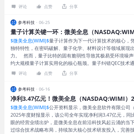
等科技前沿赛道，早早布局、持续深耕的必然结果。 一
馆、虚拟演出等项目，为消费者带来了沉浸式的文化体验
评论
点赞
分享
河 微美全息能取得如此迅猛的盈利增长，其核心底气源于
另一方面，在技术研发方面，微美全息还加大在量子计算、
续投入与深厚积累，聚焦全息成像、三维建模、虚拟交互
领域的投入，不断突破技术瓶颈，拓展全息AR技术的应用
参考科技
·
06-25
攻坚克难，构建起了难以逾越的技术壁垒。 在技术研发
提升市场份额，同时积极开拓新的应用场景，为公司创造
持着前瞻性与创新性，为了紧跟科技发展趋势，不断加大
说，这份2025年度财报所展现出的强劲增长势能，将大大
$微美全息(WIMI)$
量子计算作为下一代计算技术的核心，
度。微美全息还积极布局量子计算领域，进一步拓展AR技
响力。因此，可以预见，在全球化布局方面，微美全息有
独特特性，在密码破解、量子化学、材料设计等领域展现
拓展，构建多元盈利矩阵 与此同时，微美全息筑牢技术根
力。 然而，量子比特的固有脆弱性导致其极易受环境噪
果向实际应用场景转化，不断拓展业务版图，构建起了多
约大规模量子计算实用化的核心瓶颈。量子纠错QEC技术
的业务已经广泛渗透到车载、文旅、商业零售、影视文娱
制，有效抵御噪声干扰、保护量子信息，是实现容错量子
业定制个性化的解决方案，实现了技术价值的最大化。 
评论
点赞
分享
纳斯达克上市企业微美全息（NASDAQ:WIMI），依托
深耕现有应用领域，不断优化产品和服务，提升市场份额
量子纠错配套技术研发与成果转化方面积累了一定经验，
域，该企业正集聚全球顶尖人才，开发基于AI视觉的环境识
参考科技
·
06-16
撑。 量子计算的核心优势在于其并行处理能力——单个量
器人技术的深度融合，有望在未来为公司开辟新的盈利赛道
净利3.47亿元！微美全息（NASDAQ:WIMI）
叠加态，N个量子比特可构成2ⁿ个量子态的叠加。但这一
面对未来，微美全息将凭借其领先的技术实力、多元的盈
$微美全息(WIMI)$
公开资料显示，微美全息软件有限公司（NA
陷：量子比特极其脆弱，极易受到外界环境干扰发生退相
力，必将在未来的发展中取得更加优异的成绩，为投资者
2025年度财报显示，该公司全年实现净利润3.47亿元，同比
量子特性，退化为经典状态，进而导致计算错误。 而量
眼的经营业绩出炉，是微美全息在前沿科技风起云涌的当
在，既有外部环境的热涨落、杂散电磁场、宇宙射线，也
过综合技术战略布局，持续加大核心技术研发投入，完善
和量子比特材料的内部缺陷。为延长量子比特的相干时间