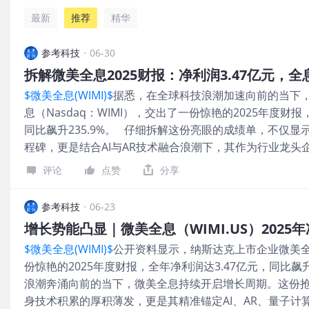
最新
推荐
精华
参考科技
·
06-30
拆解微美全息2025财报：净利润3.47亿元，
$微美全息(WIMI)$
据悉，在全球科技浪潮加速向前的当下
息（Nasdaq：WIMI），交出了一份惊艳的2025年度财报
同比飙升235.9%。 仔细拆解这份亮眼的成绩单，不仅
程碑，更是结合AI与AR技术融合浪潮下，其作为行业龙头
一方面，微美全息能取得如此迅猛的盈利增长，其核心底
评论
点赞
分享
上，技术研发上的持续投入与深厚积累。据不完全统计，
三维建模、虚拟交互等核心技术领域，通过不断攻坚克难
参考科技
·
06-23
壁垒，相关专利数量累计超过4600项。 并且，除了筑牢
增长势能凸显｜微美全息（WIMI.US）2025年
动技术成果向实际应用场景转化，不断拓展业务版图，构
$微美全息(WIMI)$
公开资料显示，纳斯达克上市企业微美全息
如，微美全息开发的AI全息内容生成平台，能够根据用户
份惊艳的2025年度财报，全年净利润达3.47亿元，同比飙升
视频、图片等内容，为文娱等领域提供了高效、便捷的内
浪潮奔涌向前的当下，微美全息持续开启增长周期。这份
载AR领域，微美全息的全息HUD产品能够将导航、车速
身技术积累的厚积薄发，更是其精准锚定AI、AR、量子计
现在驾驶员视野中，提升驾驶安全性与便捷性；在文旅领