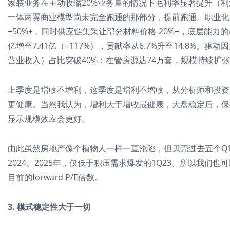
家装业务在主动收缩20%业务量的情况下毛利率显著提升（利
一体两翼商业模型尚未完全跑通的那部分，提前跑通。职业化工
+50%+，同时供应链集采让部分材料价格-20%+，底层能力
亿增至7.41亿（+117%），贡献率从6.7%升至14.8%
营业收入）占比突破40%；在管房源达74万套，规模持续扩
上季度是增收不增利，这季度是增利不增收，从分析师和投资
更健康。当然我认为，增利大于增收最健康，大盘稳定后，保
显示规模效应会更好。
由此虽然房地产像个植物人一样一直沦陷，但贝壳过去五个Q1的业绩
2024、2025年，仅低于积压需求爆发的1Q23。所以我们也
目前的forward P/E倍数。
3. 模式稳定性大于一切