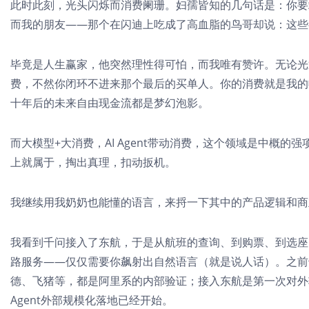
此时此刻，光头闪烁而消费阑珊。妇孺皆知的几句话是：你要
而我的朋友——那个在闪迪上吃成了高血脂的鸟哥却说：这些
毕竟是人生赢家，他突然理性得可怕，而我唯有赞许。无论光
费，不然你闭环不进来那个最后的买单人。你的消费就是我的
十年后的未来自由现金流都是梦幻泡影。
而大模型+大消费，AI Agent带动消费，这个领域是中概
上就属于，掏出真理，扣动扳机。
我继续用我奶奶也能懂的语言，来捋一下其中的产品逻辑和商
我看到千问接入了东航，于是从航班的查询、到购票、到选座、
路服务——仅仅需要你飙射出自然语言（就是说人话）。之前
德、飞猪等，都是阿里系的内部验证；接入东航是第一次对外输
Agent外部规模化落地已经开始。