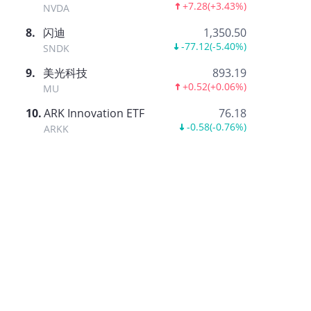
+7.28
(
+3.43%
)
NVDA
8
.
闪迪
1,350.50
-77.12
(
-5.40%
)
SNDK
9
.
美光科技
893.19
+0.52
(
+0.06%
)
MU
10
.
ARK Innovation ETF
76.18
-0.58
(
-0.76%
)
ARKK