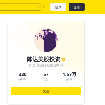
登录
注册
陈达美股投资
陈达 美国持照投资顾问
330
57
1.57万
帖子
关注
粉丝
关注