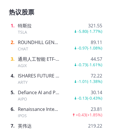
热议股票
1
.
特斯拉
321.55
-5.80
(
-1.77%
)
TSLA
2
.
ROUNDHILL GENERATIVE AI & TECHNOLOGY ETF
89.11
-0.97
(
-1.08%
)
CHAT
3
.
通用人工智能 ETF-AGIX
44.57
-0.73
(
-1.61%
)
AGIX
4
.
ISHARES FUTURE AI & TECH ETF
72.22
-1.01
(
-1.38%
)
ARTY
5
.
Defiance AI and Power Infrastructure ETF
30.14
-0.13
(
-0.43%
)
AIPO
6
.
Renaissance International IPO ETF
23.81
+0.43
(
+1.85%
)
IPOS
7
.
英伟达
219.22