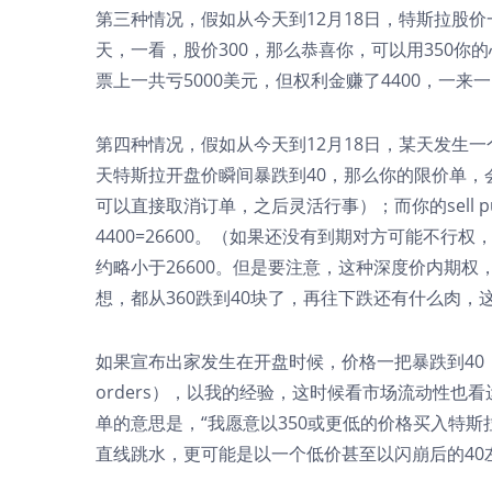
第三种情况，假如从今天到12月18日，特斯拉股价
天，一看，股价300，那么恭喜你，可以用350你的
票上一共亏5000美元，但权利金赚了4400，一来一回
第四种情况，假如从今天到12月18日，某天发生
天特斯拉开盘价瞬间暴跌到40，那么你的限价单，会
可以直接取消订单，之后灵活行事）；而你的sell put，
4400=26600。（如果还没有到期对方可能不行权
约略小于26600。但是要注意，这种深度价内期
想，都从360跌到40块了，再往下跌还有什么肉
如果宣布出家发生在开盘时候，价格一把暴跌到40，
orders），以我的经验，这时候看市场流动性也
单的意思是，“我愿意以350或更低的价格买入特
直线跳水，更可能是以一个低价甚至以闪崩后的40