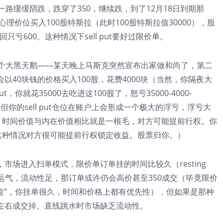
一路缓缓阴跌，跌穿了350，继续跌，到了12月18日到期那
心理价位买入100股特斯拉（此时100股特斯拉值30000），股
只亏600。这种情况下sell put要好过限价单。
一个大黑天鹅——某天晚上马斯克突然宣布出家做和尚了，第二
以40块钱的价格买入100股，花费4000块（当然，你隔夜大
你就花35000去吃进这100股了，怒亏35000-4000-
，但你的sell put仓位在账户上会形成一个极大的浮亏，浮亏大
权，时间价值与内在价值相比就是一根毛，对方可能提前行权。你
，这种情况对方很可能提前行权锁定收益。股票归你。）
市场进入扫单模式，限价单订单挂的时间比较久（resting
看运气，流动性足，那订单或许仍会高价甚至350成交（毕竟限价
斯拉”，你挂单很久，时间和价格上都有优先性），但如果是那种
左右成交掉。直线跳水时市场缺乏流动性。