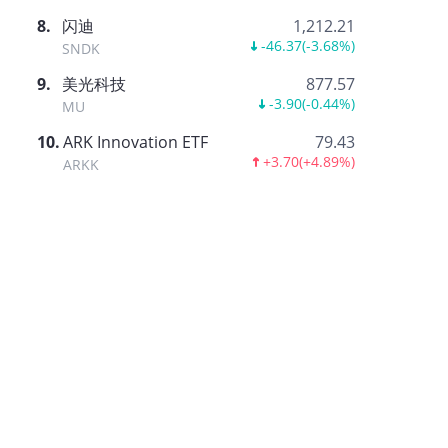
8
.
闪迪
1,212.21
-46.37
(
-3.68%
)
SNDK
9
.
美光科技
877.57
-3.90
(
-0.44%
)
MU
10
.
ARK Innovation ETF
79.43
+3.70
(
+4.89%
)
ARKK