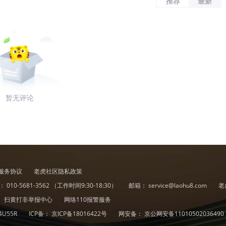
推荐
最新
暂无评论
服务协议
老虎社区隐私政策
诉：
010-5681-3562
（工作时间9:30-18:30）
邮箱：
service@laohu8.com
老
扫黄打非举报中心
网络110报警服务
4U55R
ICP备：
京ICP备18016422号
网安备：
京公网安备11010502036490