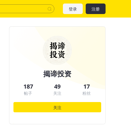
登录
注册
揭谛投资
187
49
17
帖子
关注
粉丝
关注