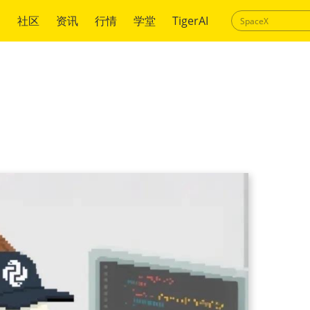
绍
社区
资讯
行情
学堂
TigerAI