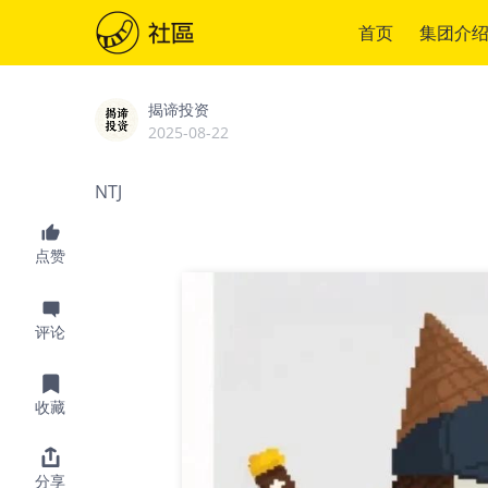
首页
集团介
揭谛投资
2025-08-22
NTJ
点赞
评论
收藏
分享