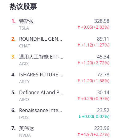
热议股票
1
.
特斯拉
328.58
+9.05
(
+2.83%
)
TSLA
2
.
ROUNDHILL GENERATIVE AI & TECHNOLOGY ETF
89.11
+1.12
(
+1.27%
)
CHAT
3
.
通用人工智能 ETF-AGIX
45.34
+1.20
(
+2.72%
)
AGIX
4
.
ISHARES FUTURE AI & TECH ETF
72.78
+1.20
(
+1.68%
)
ARTY
5
.
Defiance AI and Power Infrastructure ETF
30.14
+0.29
(
+0.97%
)
AIPO
6
.
Renaissance International IPO ETF
23.52
+0.00
(
-0.02%
)
IPOS
7
.
英伟达
223.96
+4.97
(
+2.27%
)
NVDA