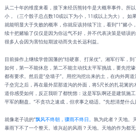
从二十年的维度来看，接下来经历熊转牛是大概率事件。所以
小，（三个骰子总点数10或以下为小，11或以上为大）。如
就能明显大于失败的概率，你就应该持续下注，看到“1”赌小
续十把赌输了仅仅是因为你运气不好，并不代表决策是错误的
很多人会因为害怕短期波动而失去长远利益。
目前操作上继续学曾国藩的“结硬寨、打呆仗”。湘军行军，
如何，第一不能休息，第二不能主动找太平军挑战，要先挖壕
都有要求。然后是“垒墙子”。用挖沟挖出来的土，在内外两
子垒完之后，再在最外层那道沟的外面，将5尺长的扎花篱的
道你感受如何，反正我听了都恍惚：这是军队啊还是建筑施工
平军的翻盘。“不贪功之速成，但求事之稳适。”先想清楚什
就像老子说的“
飘风不终朝，骤雨不终日。
孰为此者？天地。
暴雨下不了一个整天。谁兴起的风雨？天地。天地的作为都无