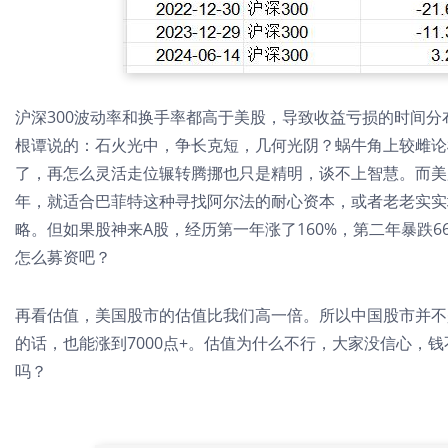
沪深300波动率和换手率都高于美股，导致收益亏损的时间分
根谭说的：石火光中，争长克短，几何光阴？蜗牛角上较雌论
了，再怎么灵活走位辗转腾挪也只是精明，谈不上智慧。而美
年，就适合巴菲特这种寻找阿尔法的耐心资本，或者老老实实
略。但如果股神来A股，经历第一年涨了160%，第二年暴跌6
怎么募资吧？
再看估值，美国股市的估值比我们高一倍。所以中国股市并不是
的话，也能涨到7000点+。估值为什么不行，大家没信心，
吗？