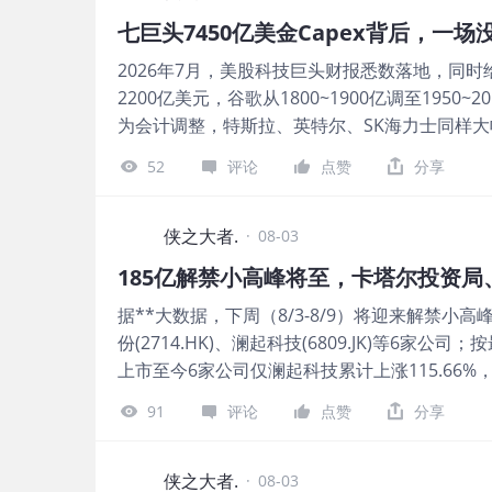
要受SpaceX IPO、SK海力士二次上市等超大
七巨头7450亿美金Capex背后，一
长44%；合计募资约1682亿人民币，同比增长1
2026年7月，美股科技巨头财报悉数落地，同时给出
绩成为主要推手。 图片 2026年前7月，32只A+
2200亿美元，谷歌从1800~1900亿调至1950~
占据绝对主导；15只18C上市合计募资约314亿港
为会计调整，特斯拉、英特尔、SK海力士同样大幅
3.6%。 图片 7月份接连两家A+H巨头中际旭创
上限合计约7450亿美元，较2025年的约3869
据年内港股IPO募资规模前两位。中际旭创更是刷
52
评论
点赞
分享
支“只增不减”的担忧随着财报发布集中落地，
10被A+H股完全包揽，TOP 20中亦占到3/4。
迎来喘息窗口。微软财报后单日暴涨15.5%就是
7月，港股IP
一层，这批财报还释放了两个长期信号： 其一，A
侠之大者.
·
08-03
致上调指引，意味着算力军备竞赛已不是个别公
185亿解禁小高峰将至，卡塔尔投资
金的企业，才有资格留在牌桌上——这实质上抬
据**大数据，下周（8/3-8/9）将迎来解禁小高峰，
将从“规模叙事”切换至“效率叙事”。 落地之后
份(2714.HK)、澜起科技(6809.JK)等6家
多少回报”。未来的分化将围绕ROIC展开——
上市至今6家公司仅澜起科技累计上涨115.66%
压。 7月AI科技股这轮下跌，短期是情绪出清，
大，分别下跌49.6%及60.6%。 图片 下周一，
91
评论
点赞
分享
新收盘，东鹏饮料的基石投资者浮亏约24.75
瑞银、腾讯等，分别浮亏5.8亿、2.71亿、2.3
半年股价大幅下跌，基石投资者已承受显著浮亏
侠之大者.
·
08-03