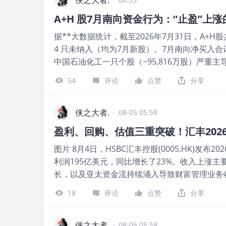
中滨化股份上市当月持股占比即达21.93%、净买入
义。 图片 据**港股通数据，6月8日智谱正式纳
买入470万股；鼎泰高科占比9.71%。在股价
占当时流通股本的7.95%，按当日成交均价约132
内资对A+H稀缺标的——尤其是深度折价的硬
据**大数据统计，截至2026年7月31日，A+H股
港元。 截至7月7日至8日，港股通持股比例从44.
成为港股新股的重要稳定器。 对后续而言，立
4 只未纳入（均为7月新股）。7月南向净买入合计 
基石解禁，可流动股本增加，但港股通持股进一步增
中国石油化工一只个股（−95,816万股）严重主
1728.13港元计，港股通持仓市值约177.24
入） 据**大数据统计，7月A+H股南向资金净买
2462.31万股，占流通股本的39.20%，港股通持
54
评论
点赞
分享
中国银行、建设银行、农业银行、中国海洋石油
MiniMax-W的总股本约3.49亿股，其中可流通股
国石油。这是典型的'收息+资源'风格。 南向资金
片 假设MiniMax-W在港股通资金的眼中是
统计，7月A+H股南向资金净卖出股数，中国石油化
侠之大者.
置约20%-25%的流通比例，港股通最终有可能配置
·
08-05 05:58
部分，其次是航空（东方航空、国航）、保险（
价253.8港元计，配置市值约100.68亿-125
盈利、回购、估值三重突破！汇丰202
车（长城汽车）。值得注意的是，许多被净卖出
望持续流入的增量资金总量，并非纳入首日就能
图片 8月4日，HSBC汇丰控股(0005.HK)发
+10.75%），说明南向在'逢高减仓'。 图片 港股
可获得港股
利润195亿美元，同比增长了23%。收入上涨
数据统计，7月A+H股中，南向资金加仓最多的
长，以及亚太资金流持续涌入导致财富管理业务收
港股通7月持股环比+320%、国恩科技环比+10
元股份回购，叠加近期股价持续上扬，估值节节
+50%、华勤技术环比+31%、澜起科技环比+22
18
评论
点赞
分享
的深耕，以及重新重视香港IPO市场机会，正在
链龙头。 图片 港股通减仓 Top10（持股环比下
势。 公司上半年度整体除税后利润达到153亿美元
港股通减仓最多的有不少是7月大涨的票（康龙化成−
加28亿美元。今年第二季度除税前利润101.5
侠之大者.
可孚医疗−11.7%），反映南向在'逢高止盈'，
·
08-05 05:58