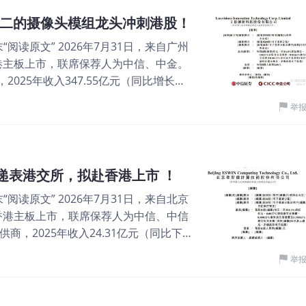
入46.18亿元，净利润5.72亿元，毛利率
二的摄像头模组龙头冲刺港股！
，中金、德银联席保荐 2、和美药业-B 和
阅读原文” 2026年7月31日，来自广州
63,491,400股境外上市普通股并在香
港主板上市，联席保荐人为中信、中金。
计253,969,480股境内未上市股份
025年收入347.55亿元（同比增长
图片 2026年6月8日，和美药业-B第
%），毛利率10.79%。 公司是一家全球领
席保荐人为国投证券。公司曾于2025年
举
消费电子、汽车电子、智能办公应用以
自身免疫性疾病和肿瘤领域的生物医药公
新兴领域的中高端光学模块及系统集成市
97亿元。2025年其他收入为0.06亿元，
对主体，覆盖智能手机（主摄大光圈、潜
所，手握两款III期核心产品
外，公司正积极拓展汽车电子（ADAS摄
次递表港交所，拟赴香港上市 ！
/扫描仪光学组件）以及智能机器人感知
阅读原文” 2026年7月31日，来自北京
新向全球超过340家客户供应产品，收入
香港主板上市，联席保荐人为中信、中信
机、笔记本计算机及平板计算机的摄像
供商，2025年收入24.31亿元（同比下
品收入占总营收的91.2%。 图片 公司
3%。 公司是中国领先的基于RISC-V架构的
日止3个年度、2025及2026年前5个月：
举
核心软件的研发设计，采用Fabless
5亿、118.81亿、136.24亿，2026年前
第三方服务商，致力于为智能终端、汽
0.25亿、37.50亿、13.12亿、15.79
RISC-V架构芯片解决方案，推动开源
币5.88亿、10.52亿、16.90亿、5.23