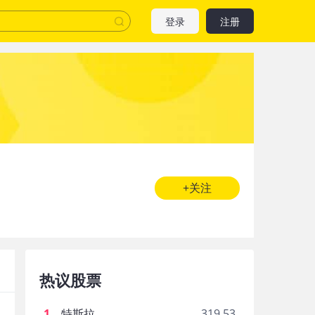
登录
注册
+关注
热议股票
1
.
特斯拉
319.53