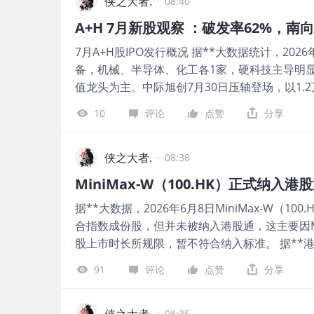
OPPO、小鹏汽车AI专家）创立，汇聚多位全
侠之大者.
年度、2025及2026年前5个月： 收入分别约为人民币
·
08:40
驱动，系统化叠加量产级机器人硬件正向设计、
亿、1.79亿，2026年前5月同比+37.07%； 毛利
A+H 7月新股观察 ：破发率62%，南
供“模型+硬件+场景”一体化能力。 公司核心产品
亿、0.28亿、0.42亿，2026年前5月同比+52.9
7月A+H股IPO发行概况 据**大数据统计，202
列，搭配智平方具身大模型AlphaBrain，
备，机械、半导体、化工各1家，硬科技主导明显
在汽车、半导体、生物制造、公共服务、新零售等
值龙头为主。中际旭创7月30日压轴登场，以1.
面，公司自主研发的具身大模型 AlphaBrai
讯精密（4303亿）、三环集团（2002亿）紧
用智能机器人提供“最强大脑”。AlphaBrai
10
评论
点赞
分享
的8家A+H股普遍处于深度折价区间。 图片 7月
推理能力。 图片 此外，今年6月公司还发布了
**大数据统计，7月8家A+H新股涨跌幅（含上市首日
NeuroVLA，是目前唯一同时具备主动感知、
5家A+H新股首月破发（62%下跌），对比老股（2
侠之大者.
的具身智能系统。 图片 公司自成立以来已连续
·
08:38
仅13%下跌——2026年7月新股显著跑输。 
股改后的新一轮融资，集资近50亿人民币，投后
MiniMax-W（100.HK）正式纳
跌48.50%；鼎泰高科跌20.47%；立讯精密、
首个估值突破200亿的具身智能独角兽。 公司
据**大数据，2026年6月8日MiniMax-W（
（+10.55%）、中际旭创（+4.90%）、三环集
战新投、国中资本、招商资本、中金资本、洪泰
合指数成份股，但并未被纳入港股通，这主要因Mi
对A+H新股的甄别已趋于理性，"打新必赚"暂告
本、五洲新春(603667.SH)、贵州
股上市时长所规限，暂不符合纳入标准。 据**港股通
速建仓 7月的8家A+H新股中4家已纳入港股通
月6日满足额外上市时长后纳入港股通。 图片 
份、鼎泰高科、普源精电均实现"上市即入通"，安
91
评论
点赞
分享
正式向内地资金敞开了大门，有利于公司流动性
入。立讯精密、三环集团、晶合集成、中际旭创
升，又有多少北向资金配置？很多人往往缺乏直观的
而未触发港股通快速纳入条件。 图片 已纳入4家
港股唯二的AI大模型公司之一，其入通后的配置路径
侠之大者.
·
08:35