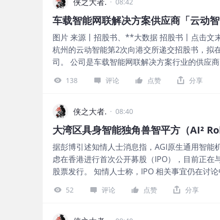
侠之大者.
·
08:42
图片 来源丨招股书、**大数据 招股书丨点击文末“
杭州的云动智能第2次向港交所递交招股书，拟
司。 公司是车载智能网联解决方案行业的供应商，
润约0.40亿元人民币；2026年前五个月收入同比增
138
评论
点赞
分享
润约0.04亿元人民币，毛利率升至23.55%以
限公司Hangzhou Yodosmart Automotive Te
2026年8月4日第二次递表港交所，上一次递表时
侠之大者.
·
08:40
于智能网联汽车核心部件研发、生产与销售的高
大湾区具身智能独角兽智平方（AI² Rob
供高可靠性、高性价比的车载智能网联整体解决
据彭博引述知情人士消息指，AGI原生通用智能机器人
级，推动车联网技术的规模化落地应用。 公司核
虑在香港进行首次公开募股（IPO），目前正在
载通信解决方案，包括4G/5G T-Box、紧急
股票发行。 知情人士称，IPO 相关事宜仍在
急救援等功能； 二是传感及域控解决方案，包括
此前，公司已于今年4月份完成股改，这被市场
块、中央网关（CGW）、区域控制器（ZCU）；
52
评论
点赞
分享
绍，智平方成立于2023年4月，是AGI原生的
技术方案。 产品主要应用于乘用车、商用车领
力型通用智能机器人研发、生产与服务提供商。
汽车，满足全球不同市场的车规级认证要求。 图片 