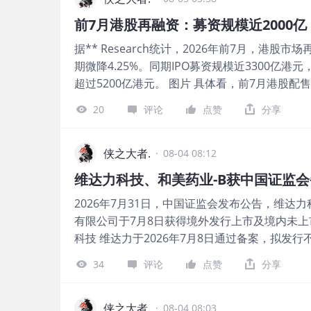
的约95亿美元。除税后利润为79亿美元，较202
关的逆势行为 202家A+H股2026年7月持仓环比变
前7月港股再融资：募资规模近2000
今年上半年收入较2025年上半年增加36亿美元至
-0.289（负相关）。这意味着：南向加仓越多
据** Research统计，2026年前7月，港股
予注意项⽬的按年有利影响净额8亿美元和货币换
动上涨'，而是'下
期微降4.25%。同期IPO募资规模近3300亿
会通过派发第二轮中期股息每股0.1美元（5月已
超过5200亿港元。 图片 具体看，前7月港股配
宣布有意启动规模最多达10亿美元的股份回购
长8.6%，占整体再融资市场规模的比重达到91
是其自去年10月宣布私有化恒生银行后、暂停三
20
评论
点赞
分享
月份港股单月配售规模达约625亿港元，创近1
汇丰控股(0005.HK)的股价一路高涨，近期更
谱、MiniMax-W、天数智芯、壁仞科技、科
图片 但仍需持续观察的是：上半年预期信贷损失
AI赛道各大科技明星公司。 其中智谱(2513.H
侠之大者.
提2亿美元。此外，虽然管理层维持2026年银行
·
08-04 08:12
股配售市场第二，仅次于4月份宁德时代(3750.HK)
内地打击非法跨境资金流动对财富管理净新增资
维达力科技、和美药业-B获中国证监
W(0100.HK)则紧随其后，配售募资95.4亿
政总裁艾桥智（Georges Elhedery）对
2026年7月31日，中国证监会发布公告，维达
图片 港股配售中遵循“双二十”原则，即上市公
富管理业务的增长中仍然处于核心地位”。 对于
有限公司于7月8日获得境外发行上市及境内未上市
时，发行数量和价格折让均不得超过20%。从实
步
科技 维达力于2026年7月8日通过备案，拟发行不超
价水平普遍在12%左右。 分行业看，今年已完成
在香港联合交易所上市。 此外，公司17名股东拟将所
术、可选消费行业的公司稳居前三，分别占约20%
34
评论
点赞
分享
股份转为境外上市股份，并在香港联合交易所上市流
AI赛道关系紧密的信息技术行业一马当先，配售募
技首次向港交所递交招股书，拟在香港主板上市
工业行业配售募资超550亿港元，占比超31%
球化的聚焦界面增强技术及相关材料工程的科技公司
侠之大者.
亿。 图片 （本文首发于活报告公众号，ID：**
·
08-04 08:03