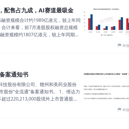
5年第2季增加31亿美元，增幅为63%。
化与涨幅的Pearson相关系数 =
亿，配售占九成，AI赛道最吸金
 377亿美元，按年升11%。其中包括须
的股票，7月表现反而越差。这不是'买入驱
市场再融资规模合计约1989亿港元，较上年同
算差额的有利影响7亿美元。 图片 董事
港元，合计来看，前7月港股股权融资总规模
派第一轮0.10美元），更关键的是，汇丰
售融资规模约1807亿港元，较上年同期增
计划，预计在第三季业绩公布前完成。这
%，是再融资市场最重要的构成。 图片 7
个季度以来的首次回购。 过去两年来，
举
6个月新高。完成配售的企业主要包括智
创下历史新高，目前市值超过2.8万亿港元。
伦博泰生物等，头部大单集中在年初上市的
（ECL）中，中国香港商业地产相关计
K)配售募资规模达314亿港元，高居年内港
业务净利息收益至少460亿美元指引，但
的392亿港元配售。MINIMAX-
金仍会存在一定的影响。 不过，集团行
会备案通知书
港元，且同步发行了65亿港元的可转债发行。
于此依然颇具信心，他表示，“香港在我们亚洲财
力科技股份有限公司、赣州和美药业股份
司在利用一般性授权进行现金配售新股
汇丰而言，跨境客户服务需求的增长进一
股份“全流通”备案通知书。 1、维达力
际配售价格看，今年前7月港股配售的折
过220,213,000股境外上市普通股并
的超260宗配售中，来自工业、信息技
持合计765,789,470股境内未上市
、17%、16%。 而从募资规模看，与
举
通。 图片 2026年2月9日，维达力科
资规模达710亿港元，占比超过40%；
，联席保荐人为中金和德银。 公司是全
；材料、医疗保健行业的募资规模亦超过百
，2024年收入51.99亿元，净利润
）