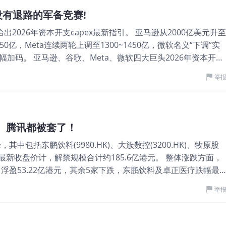
规模企业上市活动的带动。 A股市场合计85只新股IPO上市，同比增
场没有退路的军备竞赛!
73%。长鑫科技以科创板历史最大IPO、A股历史第三大IPO的成
2026年资本开支capex最新指引。 亚马逊从2000亿美元升至
H上市合计募资约2270亿港元，占同期港股IPO募资额的69.2%，
2050亿，Meta连续两轮上调至1300~1450亿，微软名义“下调”实
元，占比9.6%；10只18A上市合计募资约118亿港元，占比
加码。 亚马逊、谷歌、Meta、微软四大巨头2026年资本开支
、立讯精密登陆港股市场，分别募资534.1亿、242.66亿港元，占
亿美元增长了92.6%。 图片 这对未来AI产业意味着什么？ 资本开
新近7年来港股最大IPO的纪录。今年前7月，港股IPO募资TOP
举
业绩不确定性消除，叠加前期大跌已消化估值泡沫，市场情绪确实
 图片 二、超八成新股引入基石，基石投资规模近1400亿 2026年前
最好的印证：当市场发现“故事”没有崩塌，抛售会缓和。 但更深
I投入从“要不要做”进入“谁能做到最后”的阶段。 七巨头步调一
司的战略选择，而是整个行业的生存共识。能持续掏出数百亿美
局、腾讯都被套了！
高了行业准入门槛，加速了资源向头部集中。 其二，投融资逻辑
其中包括东鹏饮料(9980.HK)、大族数控(3200.HK)、牧原股
，市场不再满足于“花多少钱”的表态，而是要验证“每一块钱能产生
公司；按最新收盘价计，解禁规模合计约185.6亿港元。 整体涨跌方面，
能交出清晰变现路径的公司获得溢价，纯烧钱换增长的模式持续承
，浮盈53.22亿港元，其余5家下跌，东鹏饮料及卓正医疗跌幅最
长期是估值体系的重构。 （本文首发于活报告公众号，ID：**）
东鹏饮料解禁规模约25.15亿港元，占H股市值的34.58%，截至最
举
亿港元。 具体投资人浮亏方面，卡塔尔投资局、淡马锡、贝莱德、
2亿、1.93亿、1.93亿港元。 尽管东鹏饮料本次解禁规模较大，但
。因此，预计短期内减持意愿有限。 图片 （本文首发于活报告