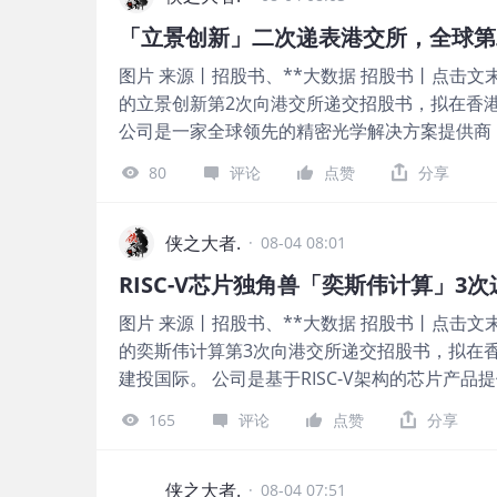
6.18亿元，毛利率23.79%；2025年前9个月收
「立景创新」二次递表港交所，全球第
12.38%。 年入52亿的「维达力科技」首次递表
图片 来源丨招股书、**大数据 招股书丨点击文末“
美药业-B于2026年7月8日通过备案，拟发行不超过
的立景创新第2次向港交所递交招股书，拟在香
港联合交易所上市。 此外，公司24名股东拟将所持合
公司是一家全球领先的精密光学解决方案提供商，2
转为境外上市股份，并在香港联合交易所上市流通。 
24.5%），净利润16.90亿元（同比增长60.70
3次向港交所递交招股书，拟在香港主板上市，联
80
评论
点赞
分享
先的精密光学解决方案提供商，专注于面向全球
12月1日向港交所递交招股书。 公司是致力于
及智能机器人、XR智能终端、智能眼镜等其他
司，2024年其他收入为0.05亿元，研发开支为0.
场。 公司核心产品以消费电子摄像头模组为绝
侠之大者.
研发开支为0.90亿元。 「和美药业-B」递表港交
·
08-04 08:01
望长焦等）、笔记本电脑及平板电脑等终端。 此
RISC-V芯片独角兽「奕斯伟计算」3
像头模组、激光雷达模组）、智慧办公（打印机
图片 来源丨招股书、**大数据 招股书丨点击文末“
模组、XR光波导模组等新兴领域。 图片 立景创
的奕斯伟计算第3次向港交所递交招股书，拟在
主要来自销售消费电子产品，包括应用于智能手
建投国际。 公司是基于RISC-V架构的芯片产品提
头模块。截至2026年5月31日，公司消费电子类产
降20.04%），净亏损15.16亿元，毛利率18.6
业务亮点： 图片 财务业绩 截至2025年12月31
165
评论
点赞
分享
芯片产品提供商，专注于芯片、芯片组及板卡、相关
收入分别约为人民币152.48亿、279.14亿、347.5
运营模式将集成电路制造、封装测试环节外包给
5月同比+14.67%； 毛利分别约为人民币18.23亿、3
车、机器人、工业等场景提供高性价比、可定制的
侠之大者.
亿，2026年前5月同比+20.39%； 净利分别约为人民
·
08-04 07:51