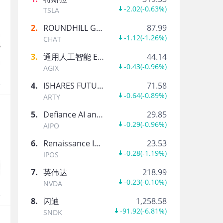
捷克Jack
-2.02
(
-0.63%
)
TSLA
2
.
ROUNDHILL GENERATIVE AI & TECHNOLOGY ETF
87.99
-1.12
(
-1.26%
)
CHAT
捷利交易宝
3
.
通用人工智能 ETF-AGIX
44.14
专业的港美股一体化交易平台
-0.43
(
-0.96%
)
AGIX
报
4
.
ISHARES FUTURE AI & TECH ETF
71.58
-0.64
(
-0.89%
)
ARTY
5
.
Defiance AI and Power Infrastructure ETF
29.85
-0.29
(
-0.96%
)
AIPO
6
.
Renaissance International IPO ETF
23.53
-0.28
(
-1.19%
)
IPOS
7
.
英伟达
218.99
-0.23
(
-0.10%
)
NVDA
报
8
.
闪迪
1,258.58
-91.92
(
-6.81%
)
SNDK