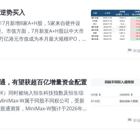
球前2%科学家。公司以具身大模型为核心
2.06亿、3.98亿、4.49亿、1.31
生产制造与规模化交付体系，致力于提
分别约为人民币0.48亿、1.09亿、1.18
向逆势买入
为通用智能机器人AlphaBot（爱宝）系
1%； 净利分别约
6年7月新增8家A+H股，5家来自硬件设
具备高精度操作和复杂环境自主导航能力，已
。市值方面，7月新发A+H股以中大市
领域实现落地应用。 图片 核心技术层
2万亿港元市值成为本月最大规模IPO，立
n是领先的具身智能大模型之一，致力于为通
随其后。随着7月科技股深度调整，7月新增
n具备全空间理解、全身协同控制、复杂任务
举
A+H股首月表现：5家破发，分化剧烈 据
全球首个开源类脑式具身智能系统
）中位-10.07%、均值-10.66%，有
故障自恢复与时序记忆三大类生物运动能力
025年前上市的A+H股）平均+7.7%、
完成6轮融资。今年6月底，智平方完成了
拆分来看，普源精电上市首月即腰斩近半，
估值超200亿人民币，成为粤港澳大湾区
入港股通，有望获超百亿增量资金配置
晶合集成亦跌逾11%。仅安克创新
主要投资者阵容豪华，包括深创投、南山
100.HK）同时被纳入恒生科技指数及恒生综
团（+0.40%）守住发行价。整体反映市场
基金、金沙江创投、达晨创投、基石资
niMax-W属于同股不同权公司，受新
一段落。 图片 南向资金：破发照买，迅
测算，MiniMax-W预计于2026年8
，其中3家为上市当日即纳入——滨化股
一般而言，被纳入港股通，意味着该股票
克创新则在上市25天后（7月27日）纳
举
的进一步提升；但能有多少流动性提
尚未纳入，均因为上市时间短且有绿鞋
量化锚点。 智谱（2513.HK）作为
的港股通持股占比均值已达12.87%，其
，对MiniMax-W而言很有参照意