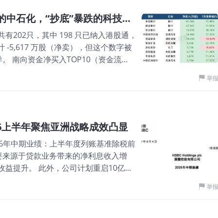
7726万股；普源精电占比18.95%、净
入港股通当天获港股通配置137.95万股，
大幅破发的同时，南向资金逆势建仓，说明
A+H 股7月南向资金行为：“止盈”上涨的中石化，“抄底”暴跌的科技龙头？
9.20港元计，港股通合计净买入18.34亿
科技龙头——的配置意愿依然强烈，南向
共有202只，其中 198 只已纳入港股通，
48%大幅下降至23.83%，主要因智谱的
讯精密、三环
-5,617 万股（净卖），但这个数字被
至1025.62万股，按当时的均价
导。 南向资金净买入TOP10（资金流
亿港元。 截至7月31日，智谱的港股通持股约
入前列被'四大行+三桶油+电信'垄断——
仓市值约254.49亿港元。 截至8月5日，
举
、紫金矿业、洛阳钼业、中国电信、中
本约1.98亿股，占总股本的56.79%。 图
净卖出TOP10（资金流出） 据**大数据
仅次于智谱的配置标的，若按常见且保守的配
工(−95,816万股)一家就占了流出的大
约3967万股-4958万股，按最新收盘
中国人寿）、半导体（中芯国际）、汽
.83亿港元。 不过，上述测算反映的是未来有
6上半年聚焦亚洲战略成效凸显
的股票7月却是涨的（如中石化涨
一蹴而就。即便如此，预计纳入首日仍
布2026年中期业绩：上半年度列账基准除税前
通加仓 Top10（持股环比飙升） 据**大
主要来源于贷款业务带来的净利息收入增
几乎全是7月暴跌的科技股——领益智造
益提升。 此外，公司计划重启10亿美
1%、兆易创新环比+73%、胜宏科技环比
攀升。汇丰通过在财富管理和跨境业务
%。南向在'抄底'这些被外资抛售的AI供应
举
构建起“盈利、回购、估值”的三重突破之
降） 据**大数据统计，7月A+H新股中，
，增幅同样为23%，较2025上半年增
17%、安德利−9.7%、顺丰−9.5%、
亿美元，按年大涨60%，优于早前市场预期
兑现涨上去的仓位。 图片 关键洞察：负相