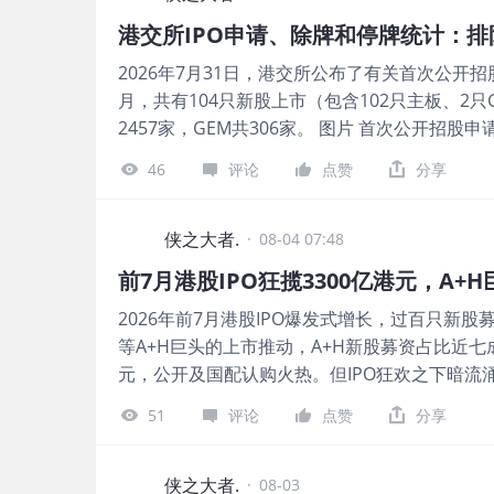
计算架构的商业化落地与国产替代。 公司产品
亿、7.76亿，2026年前5月同比+48.50%； 毛利率
港交所IPO申请、除牌和停牌统计：排
与计算芯片。 智能终端芯片包括人机交互芯片
11.04%、11.59%； 净利率分别约为3.85%
2026年7月31日，港交所公布了有关首次公开招
示器、笔记本、手机、智能手表等带屏设备。 
月，共有104只新股上市（包含102只主板、2只G
业场景，提供无线通信连接与端侧数据处理能力
2457家，GEM共306家。 图片 首次公开招股申
力。 图片 截至2026年3月31日，公司已服务全
待上市申请共12宗，正在处理的上市申请共481
超20个系列化RISC-V内核及超1,740项专
46
评论
点赞
分享
超过处理期限、申请被拒 、申请被退回，或者申
端芯片、互连及计算产品，以及许可服务。 图片 财
图片 处理时间方面，2026年7月，港交所发
度、2025及2026年前3个月： 收入分别约为人民币17
数为20天，发出聆讯文件函所需的营业日中位数
侠之大者.
亿、4.94亿，2026年前3月同比+18.38%； 毛利
·
08-04 07:48
函所需总营业日数的中位数是36天。 图片 除牌、
亿、0.34亿、0.73亿，2026年前3月同比+116.
前7月港股IPO狂揽3300亿港元，A
GEM板块8家；自愿撤回上市地位8家，被动除牌1
亿、-15.47亿、-15.16亿、-3.99亿、-3.75亿
2026年前7月港股IPO爆发式增长，过百只新股
个月或以上，其中88家为主板上市公司，16家
等A+H巨头的上市推动，A+H新股募资占比近七
除牌。 图片 （本文首发于活报告公众号，ID：*
元，公开及国配认购火热。但IPO狂欢之下暗流
权正从发行人手中滑向买方。 一、募资额近3300
51
评论
点赞
分享
新股IPO上市（另有1只通过介绍上市，2只转板）
月份中际旭创、立讯精密两大A+H龙头先后登陆
场合计93只新股IPO上市，同比下降29%；合计
侠之大者.
·
08-03