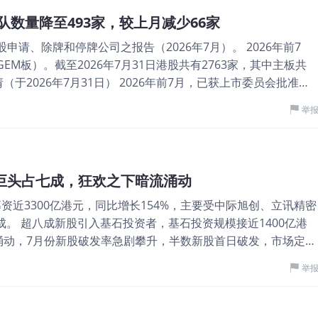
主要分为两大板块：智能终端芯片和互连
分别约为11.96%、10.84%、10.79%、
队数量降至493家，较上月减少66家
和多媒体处理芯片，主要应用于电视、显
股申请、除牌和停牌公司之报告（2026年7月）。 2026年前7
互连与计算芯片则面向汽车、机器人及工
EM板）。截至2026年7月31日港股共有2763家，其中主板共
，使智能体具备感知、处理与执行能
请（于2026年7月31日） 2026年前7月，已获上市委员会批准、
球220家客户，累计拥有超620个IP模块、
宗，两者合计仍有493家公司排队香港上市； 其他情况（申请已
利申请。收入主要来自向客户销售和交付智能终
举
请人自行撤回了申请）210家，包括1家被发回（兴业银锡）。
务业绩 截至2025年12月31日止3个年
出首次意见函的营业日中位数为15天，发出二次意见函的营业日中位
.52亿、20.25亿、24.31亿、4.17
为17天。由上市申请受理至发出聆讯文件函之间联交所发出意见
分别约为人民币2.70亿、3.58亿、4.53
停牌统计 2026年前7月，共有27家公司除牌，其中主板19家，
00%； 净利分别约为人民币-18.37
+H巨头占七成，狂欢之下暗流涌动
7家，转板除牌2家。 2026年前7月，共有104家上市公司停牌3
，2026年前3月同比-6.10%； 毛利率分
募资近3300亿港元，同比增长154%，主要受中际旭创、立讯精密
为GEM（创业板）上市公司。主板中9家公司已获上市委员会批准
成。 超八成新股引入基石投资者，基石投资规模接近1400亿港
*）
涌动，7月份新股破发率急剧攀升，半数新股首日破发，市场定价
亿，募资额前十被A+H包揽 2026年前7月，港股市场合计101只
举
，同比增长98%；合计募资约3282亿港元，同比增长154%。7
，单月贡献近800亿港元，直接推高了整体规模。 同期，美股市
募资约1244亿美元，同比增长524%。美股IPO募资规模暴增，主