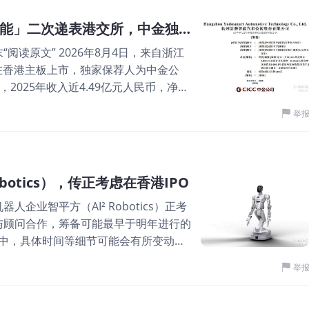
车载智能网联解决方案供应商「云动智能」二次递表港交所，中金独家保荐
阅读原文” 2026年8月4日，来自浙江
在香港主板上市，独家保荐人为中金公
2025年收入近4.49亿元人民币，净利
长约37.07%至1.79亿元人民币，净利
举
上。 **获悉，杭州云动智能汽车技术股份有
chnology Co., Ltd.（简称“云动智能”）于
间为2026年1月19日。 公司是国内专注
新技术企业，致力于为全球整车厂商提
otics），传正考虑在香港IPO
方案，助力汽车产业智能化、网联化升
企业智平方（AI² Robotics）正考
心产品体系覆盖三大板块： 图片 一是车
与顾问合作，筹备可能最早于明年进行的
呼叫终端，支持车辆联网通信、远程控制、紧
讨论中，具体时间等细节可能会有所变动。
智能蓝牙模组、NFC读卡器、UWB模
视为其冲刺上市的重要信号。 据官网介
 三是卫星通信、BLE低功耗连接等配套
举
通用智能机器人企业，也是行业稀缺的生产
域，可配套传统燃油车及新能源智能网联
 公司由国家创新领军郭彦东博士（前
财务业绩 截至2025年12月31日止3个