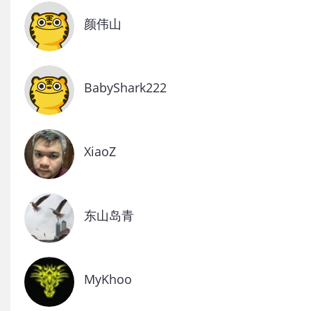
颜伟山
BabyShark222
XiaoZ
东山岛青
MyKhoo