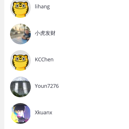
lihang
小虎发财
KCChen
Youn7276
Xkuanx