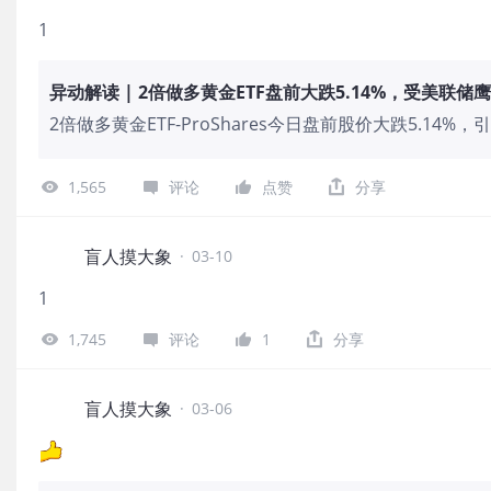
1
异动解读 | 2倍做多黄金ETF盘前大跌5.14%，受美联
2倍做多黄金ETF-ProShares今日盘前股价大跌5.
到多重因素影响。首先，美联储在最新议息会议上宣布维
一次，释放出偏鹰派的信号，这削弱了黄金作为无息资产
1,565
评论
点赞
分享
盲人摸大象
·
03-10
1
1,745
评论
1
分享
盲人摸大象
·
03-06