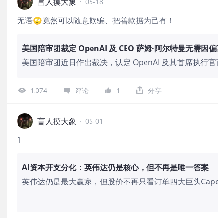
盲人摸大象
·
05-18
无语🙄竟然可以随意欺骗、把善款据为己有！
美国陪审团裁定 OpenAI 及 CEO 萨姆·阿尔特曼无
美国陪审团近日作出裁决，认定 OpenAI 及其首席执
埃隆·马斯克承担法律责任。裁决的关键依据在于，马斯
马斯克对 OpenAI 发展方向提出的质疑。然而，陪审
1,074
评论
1
分享
行动，其过长的等待时间构成了诉讼的主要障碍。案件结果也
扫除了一项法律障碍。
盲人摸大象
·
05-01
1
AI资本开支分化：英伟达仍是核心，但不再是唯一答案
英伟达仍是最大赢家，但股价不再只看订单四大巨头Cap
伟达。英伟达最新财年第四季度收入681亿美元，同比增长
元，同比增长75%；2026财年全年收入2159亿美元，同
利率，是AI芯片周期最核心的利润池。第四是资本开支回