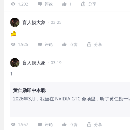
1,292
评论
1
分享
周期核心，却不再是“买了就完事”的标的。
盲人摸大象
·
03-25
1,925
评论
点赞
分享
盲人摸大象
·
03-19
1
黄仁勋即中本聪
2026年3月，我坐在 NVIDIA GTC 会场里，听了黄
仁勋在 GTC 2026的舞台上，做了一件结构上一模一
“token 经济学” 的白皮书封面。中本聪和黄仁勋都没有直
token 的生产规则和定价机制。而黄仁勋，用物理定律
1,957
评论
点赞
分享
还是黄仁勋，他们创造的稀缺性都导致了同一个结果：硬