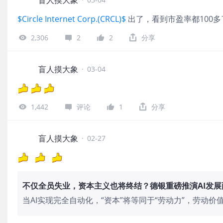
$Circle Internet Corp.(CRCL)$
出了，看到市盈率都100
2,306
2
2
分享
盲人摸大象
·
03-04
1,442
评论
1
分享
盲人摸大象
·
02-27
不仅全员失业，资本主义也将终结？德银重磅推演AI发展
当AI实现完全自动化，“资本”将等同于“劳动力”，劳动
局：若AI彻底替代人类，财富将高度集中，东西很多却