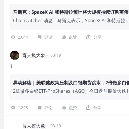
马斯克：SpaceX AI 和特斯拉预计将大规模持续订购英
ChainCatcher 消息，马斯克表示，SpaceX AI 和特斯拉 
片。
2,044
评论
点赞
分享
盲人摸大象
·
03-19
1
异动解读 | 美联储政策压制及白银期货跳水，2倍做多白银E
2倍做多白银ETF-ProShares（AGQ）今日盘前股价
跌主要受到白银期货价格大幅走弱的拖累。美联储在近期
对金银等贵金属价格形成压制。同时，中东地缘冲突持续
1,895
评论
点赞
分享
作为追踪白银价格并带有两倍杠杆的ETF，AGQ的波动幅
度下跌超7%，现货白银也大幅下挫，直接导致了该杠杆E
盲人摸大象
·
03-19