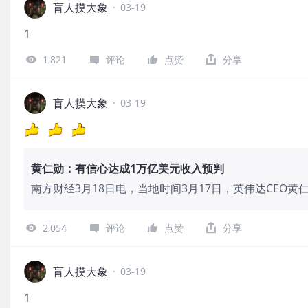
盲人摸大象
·
03-19
1
1,821
评论
点赞
分享
盲人摸大象
·
03-19
黄仁勋：有信心达成1万亿美元收入预判
南方财经3月18日电，当地时间3月17日，英伟达CEO黄
入1万亿美元的预判，只包含Blackwell和Rubin芯
美元的收入预判是来自这部分业务的能见度和采购订单，
2,054
评论
点赞
分享
盲人摸大象
·
03-19
1