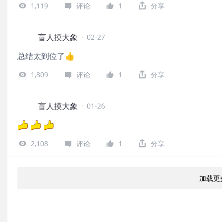
荡；若AI只是赋能工具，就业与需求仍能修复，通胀、
1,119
评论
1
分享
盲人摸大象
·
02-27
总结太到位了👍
1,809
评论
1
分享
盲人摸大象
·
01-26
2,108
评论
1
分享
加载更