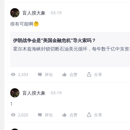
盲人摸大象
·
03-19
很有可能啊🤔
伊朗战争会是“美国金融危机”导火索吗？
霍尔木兹海峡封锁切断石油美元循环，每年数千亿中东资
时，规模1.8万亿美元的美国私募信贷火药桶已从内部点燃—
管坦言贷款"能收回20美分就不错"。当战争从"四周速决
一个引爆点狂奔。
2,333
评论
点赞
分享
盲人摸大象
·
03-19
1
2,020
评论
点赞
分享