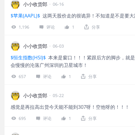
小小收货郎
·
06-16
$苹果(AAPL)$
这两天股价走的很诡异！不知道是不是要大
1,196
评论
1
分享
小小收货郎
·
06-03
$恒生指数(HSI)$
本来是窗口！！！紧跟后方的脚步，就是
会慢慢的沦落广州深圳的卫星城市！
657
评论
1
分享
小小收货郎
·
05-22
‌感觉是再拉高出货今天能不能到307呀！空他呀的！！！
695
评论
1
分享