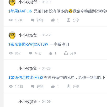
小小收货郎
·
05-19
$苹果(AAPL)$
兄弟们有没有做多的🤣我猜今晚能到298哈
1,216
评论
1
分享
小小收货郎
·
05-12
$京东集团-SW(09618)$
一字断魂刀
867
评论
1
分享
小小收货郎
·
04-28
$繁德信息技术(FIS)$
有没有做空的兄弟，给他干到43以下
1,415
评论
1
分享
小小收货郎
·
04-09