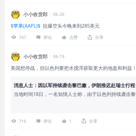
小小收货郎
·
06-26
$苹果(AAPL)$
拉爆空头今晚来到285美元
747
评论
点赞
分享
小小收货郎
·
06-19
美国想停战，但以色列要把水搅浑获取更大的地盘和利益
消息人士：因以军持续袭击黎巴嫩，伊朗推迟赴瑞士行程
当地时间18日，一名知情人士称，由于以色列持续袭击
迟其前往瑞士的行程。该消息人士表示，在决定暂停行程
发，并计划启动首轮为期60天的谈判。伊朗此前已告知
美谈判的核心组成部分，并将直接影响谈判是继续或中止
716
评论
1
分享
称，以军深入黎巴嫩境内约10公里，持续推进军事行动
忘录的第一条款。