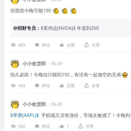
但我觉今晚可能190
@
招财专员
：
$英伟达(NVDA)$ 年底到260
493
评论
点赞
分享
小小收货郎
·
06-29
‌恒久必跌！今晚估计能到192，有没有一起做空的兄弟‌
404
评论
点赞
分享
小小收货郎
·
06-26
$苹果(AAPL)$
手机端又没有涨价，市场太敏感了！今晚利空
350
评论
1
分享