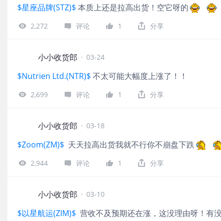
$星座品牌(STZ)$
本质上还是拉高出货！空它呀的
2,272
评论
1
分享
小小收货郎
·
03-24
$Nutrien Ltd.(NTR)$
不太可能大幅度上涨了！！
2,699
评论
1
分享
小小收货郎
·
03-18
$Zoom(ZM)$
天天拉高出货我就不行你不崩盘下跌
2,944
评论
1
分享
小小收货郎
·
03-10
$以星航运(ZIM)$
营收不及预期还在涨，这没理由呀！有