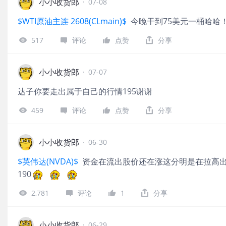
小小收货郎
·
07-08
$WTI原油主连 2608(CLmain)$
今晚干到75美元一桶哈哈
517
评论
点赞
分享
小小收货郎
·
07-07
‌达子你要走出属于自己的行情195谢谢‌
459
评论
点赞
分享
小小收货郎
·
06-30
$英伟达(NVDA)$
资金在流出股价还在涨这分明是在拉高
190
2,781
评论
1
分享
小小收货郎
·
06-29