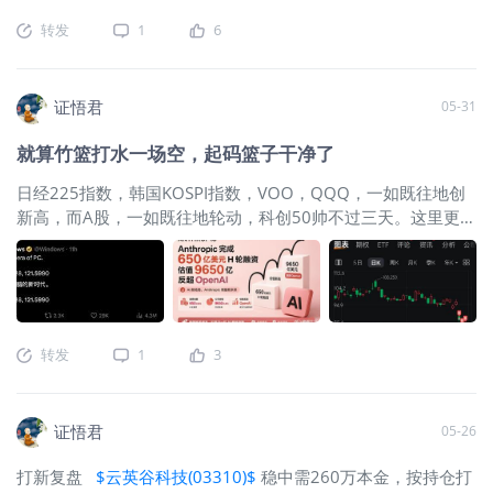
Vera Rubin NVL72机架真实成本9.1百
2026年的盈利增长共识已
转发
1
6
万美元，远超之前的市场共识8M。主要
是低估了HBM涨价。有个质疑存储的声
音源自常识：凭什么存储这种标准品占
证悟君
05-31
了成本的大头？还享受70%的利润？首
先，HBM4开始，存储已走向定制化，
就算竹篮打水一场空，起码篮子干净了
深度嵌入台积电的先进封
日经225指数，韩国KOSPI指数，VOO，QQQ，一如既往地创
新高，而A股，一如既往地轮动，科创50帅不过三天。这里更多
是因为科创50市盈率来到160倍的历史极值，波动自然会加
大，不要因此否定韬定律。 上周看了不少**韬定律解读，有让
英伟达放学别走的，有吐槽**的最大创新是创造了新概念的。
看了不少研报，总体评价，这算是中国硬件版的DeepSeek时
刻。科普之前，先讲段历史。拿破仑的耶拿-奥尔施塔特之战。
转发
1
3
按单兵体能与训练看，普鲁士军队是出了名的严苛，强大急行
军能力，已接近人类体能的物理上限。但拿破仑和你比单点耐
力吗？大军团作战，拼的从来不是个体速度，而是整体速度。
证悟君
05-26
法军的优势是整体协同，军队在穿越不同地形时，能快速变换
队形。拿破仑还把军队编成若干个可以独立作战的军，可以快
打新复盘
$云英谷科技(03310)$
稳中需260万本金，按持仓打
速展开散兵，像蜂群一样缠住突然出现的对手。这就让法军可