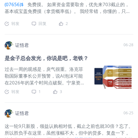
费投入股市，不在极度恐慌/愤怒时做重
个多月薅出30%的羊毛，说是赚损耗的
人/momenta）+ 算力基建（中芯国
周，画风突然有点变了。先是医药ETF，
(07656)$
免费摸。 如果资金需要取舍，优先来703截止的，
大决策.
钱，把我大脑整宕机了。 目前整个AI硬
际、华虹半导体、平头哥半导体）” 的全
IBB，证券ETF，甚至消费ETF，白酒在
基本或宝盖免费摸（拿货概率低）。 我经常错，你懂的，只分
件都水逆，阿斯麦超炸裂的业绩和连续
产业链拼图。连我这种拿着四年恒科的
月底涨了一波。听到的说法是有些偏离
享，不推荐
两年扩产30
老人都觉得扯淡。但市场就是这么神
主题太多的，临时整回来，月底拍个持
转发
回复
2
奇，只要能涨，理由总能安排上。 先说
仓“良民照”，月初继续漂移。 但月初，
AI硬件，最近到底在跌什么？传播学者
轮动还没停。科创50在跌，红利ETF/
麦库姆斯（Maxwell McCombs）和肖
$安硕恒生科技(03067)$
/恒生生科在
证悟君
06-28
（Donald Shaw）有个经典发现：媒体
涨。QQQ/美光/闪迪/MRVL在跌，VOO
左右不了你“怎么想”，却能强有力地左右
横盘，而道指，STOXX600，STOXX50
是金子总会发光，你说是吧，老铁？
你“想什么”。所以，媒体无法强迫投资者
却在创历史新高。涨的竟是泛消费，高
过去一周的观感是，戾气很重。洛克菲
觉得“AI硬件接下来是涨是跌”，但通过铺
分红股，及生物医药，如耐克、波音，
勒国际董事长公开预警，说AI泡沫可能
天盖地的头条，它让投资者误以为整个
苹果，高盛，爱马仕，诺和诺德等。一
在2026年的某个时间点破裂。宁泉资产
资本市场只有AI硬件值得关注。从4月至
鲸落，万物生？AI硬件的需求辩论又被
执行董事杨东说：大量热门（AI）股未
今，看CNBC、彭博终端、华尔街日报等
小扎推到风口浪尖。 先岔开一个话题，
转发
1
3
来极可能跌八九成。“没有能力火中取
主流财经媒体，AI基础设施、半导体、
聊聊东西方艺术的区别。西方的艺术作
栗”。半夏投资创始人李蓓提醒，AI泡沫
存储芯片（DRAM/HBM）以及散热/数
品，有唯一的开始，而且开始了也就不
破灭的触发条件已经出现。还有早就看
据中心相关的报道在股市话题占比稳定
变了。达芬奇的《蒙娜丽莎》画成那
证悟君
06-25
空的达利欧，和手握创纪录现金的伯克
样，我们能上去添两笔吗？不行，后人
希尔。至于多头，那就数不清了。孙正
只有瞻仰和保护的份儿。但中国艺术就
这一轮9只新股，领益认购相对低，截止之前也就30倍？忘了。
义回击：“AI革命才刚刚开始，称其为泡
博大精深了。一幅名作越是受人推崇，
所以胜负手在这里，虽然涨幅不大，但中的货多。复盘一下，
沫是对AI的亵渎”。看着像水火不容的分
它外观的变化就越多。鉴赏家和收藏者