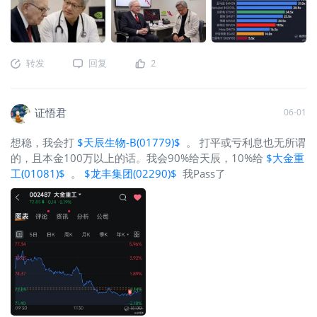
行限制押注海力士，三星，台积电，要
迅速回落；日股软银市值也一度超越丰田，又迅速回落；孙正
踩踏了；在车上的强调“要在有鱼的地方
义时隔十多年后重回亚洲首富...三天，又下来了；美股，周四
钓鱼。AI硬件是水深鱼肥大，港股是水
$iShares费城交易所半导体ETF(SOXX)$
大跌说是博通业绩带下
浅王八多。钓起来的千年王八，随时喷
来的，周五SMH大跌说是非农数据带下来的，拆开看，都只是
转发
回复
2
你一脸唾沫。” 突然想起，去年市场聊得
理由。市场的规律是，涨多了，涨快了，就总会回调，只是时
火热的东升西荡，“东”难道是韩国，日
间无法预知。 基本面，强劲，不变。美国这里，一半的经济增
本，台湾？ 那么到底泡沫到哪个阶段
长与AI相关，美股在用快速的盈利上涨证明“高估”的估值是合理
证悟君
06-01
呢？目前纳斯达克动态估值24倍，
的，大摩预计标普500全年能有23%的盈利增速。横向对比下，
$Vanguard标普500ETF(VOO)$
，20
瑞银上调A股全年盈利后，增速预期是11%。再看台股，台积电
想稳，我会打
$天辰生物-B(01779)$
。 打平或亏利息也无所谓
倍，对应30%的前瞻性盈利增速。SOXX
占半壁江山，镜头前英伟达，苹果，高通打得你死我活，但背
的，且本金100万以上的话。我会90%给天辰，10%给
$大金重
明年18-24倍。还算合理区间。再看渗
后瓶颈永远是同一家，台积电。交货周期78-104周，今天下
工(01081)$
。
$龙丰集团(02290)$
我Pass了
透率指标，今年生成式AI普及率大概
单，2028年才能轮上。整个台股远期市盈率22倍+，看着挺
28%，对比1998年互联网30%的普及水
高，但高盛预计，绑上AI战车的台股26/27年分别有高达48%和
平。中国这边，AI+渗透率来到21%，看
30%的超共识利润增长，远期PEG比率仅为0.7倍，性价比还
着不低，但跟2022年新能源+的26%，
行。 这里最神奇的是韩股，连周三韩股休市，港股
$南方两倍
和2015年移动互联网+的30%比，还有
做多海力士(07709)$
都能默默涨5%+。韩国散户也是一个神奇
段距离。最后看GDP占比，历史上大修
的存在，5000万+人口的国家，股票交易账户1亿+，人均两
铁路时期Capex占GDP约5%，互联网时
户。这几年，财阀垄断+考公无望+阶层固化+贷款利息低，共同
代约3.4%，当前AI全球Capex不到1万亿
造就了现实韩版的鱿鱼游戏：寻找共识，借钱，Allin。上一个
美元，占全球GDP的比重远低于3%。
韩国散户的主战场是加密货币，目前是三星/海力士。韩国散户
如果换成显微镜视角，目前每台NVIDIA
交易量占整个市场80%+。从基本面看，不贵，市场对KOSPI