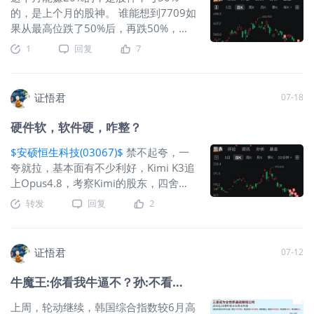
的，是上个月的股神。 谁能想到7709如
果从最高位跌了50%后，再跌50%，抄
底，还能再跌50%。这么说吧，就在两
1
回复
7
个月之前，不少老登基金经理还被客户
质疑，为啥不干7709？客户的意思，你
要研究可以，但能不能先把钱赚了再好
证悟君
07-18
好研究？ 过去这两个月的AI硬件大涨与
大跌用资金面来解释更自洽。A股这里公
硬件软，软件硬，咋整？
募基金在泛AI方向上的配置比例已接近
七成，连固收+也有六成资金怼在泛AI
$安硕恒生科技(03067)$
禁不起夸，一
上。韩国更是一个大型AI硬件指数，散
夸就拉，基本面有不少利好，Kimi K3追
户占主力。美股也有类似的情况。这
上Opus4.8，考察Kimi的股东，四舍五
周，全球的基金出现了同频共跌，上一
入可以算是恒科的利好吧。小米新车反
转发
回复
2
次这样大规模的普跌是2020年3月的疫
响不错，股价从底部反弹30%；国行苹
情杀。亚洲的资金，多头割肉:空头平仓
果手机，由
$阿里巴巴-W(09988)$
提供
比例为 4.3:1, 这是提桶跑路的节奏。 现
技术合作，带动了阿里巴巴底部反弹
证悟君
07-12
在只是第一阶段，一鲸落，万物生。A股
30%，百度转为港交所/纳斯达克双重上
科创50，沪深300，A500大跌，红利指
市，那就可纳入港股通了，股价从底部
牛魔王:你看我牛逼不？孙:不看…
数大幅反弹。日本股市资金从恺侠流
反弹了11%；美团利润率止跌回升，股
出，流入银行股；美股也看到老登在创
价从底部涨了快40%；快手分拆可灵，
上周，轮动继续，韩国综合指数较6月高