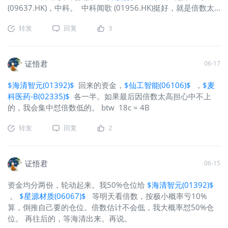
比一下，那三艘核动力航母，还需要
(09637.HK)，中科。 中科闻歌 (01956.HK)挺好，就是倍数太
5000后勤工作人员呢。这10名员工运营
高，性价比就不高了 有能力错配的，630之前确保资金轮动。
的AI，将在市场上抢夺数以万计的初创
转发
回复
3
按过往经历，我经常错，建议你参考不同的答案，渡自己的彼
程序员、法律助理、文案翻译的饭碗。
岸。 风险及免责提示：以上内容仅代表作者个人观点，不代表
所以才有了最近这么极致的行情。中美
富途任何立场，亦不构成任何投资建议，富途对此不作任何保
韩市场交易额前十大的公司成交的占比
证与承诺。更多信息
证悟君
06-17
都已经到了98%甚至更高的分位。大部
分A股YTD已经转负收益了。可能持有指
$海清智元(01392)$
回来的资金，
$仙工智能(06106)$
，
$麦
数的体感还好些
科医药-B(02335)$
各一半。如果最后因倍数太高担心中不上
的，我会集中怼倍数低的。 btw 18c = 4B
转发
回复
2
证悟君
06-15
资金均分两份，轮动起来。我50%仓位给
$海清智元(01392)$
。
$星源材质(06067)$
等明天看倍数，按极小概率亏10%
算，倒推自己要的仓位。倍数估计不会低，我大概率怼50%仓
位。 再往后的，等海清出来。再说。