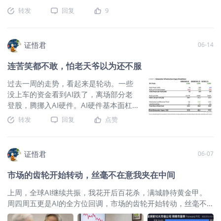
转发
回复
9
证悟君
06-14
连苦笑都不敢，怕老天爷以为还不服
过去一周的走势，看起来是轮动。一些
没上车的资金看到AI跌了，离场部分老
登股，腾挪入AI硬件。AI硬件基本面杠
杠滴，就是拥挤度太高，放大了市场对
转发
回复
点赞
意外的反应程度。说人话，就是都想来
坐火箭，但有些杠杆资金走岔了，坐进
了燃料舱。上周有3000亿韩元股票被强
证悟君
06-07
平，创造了韩股历史。而港股这里，5月
份外资净流出，南向资金也净流出，这
市场的齿轮开始转动，丝毫不在意我夹在中间
事好多年未见了。外资最关注的两点是
红筹架构与跨境限流。 上周看各方评
上周，全球AI继续共振，我花开后百花杀，满城静待黄金甲。
论，总结一句是屁股决定脑袋。没上车
周四周五更是AI的全方位回调，市场的齿轮开始转动，丝毫不
的/踏空的大谈泡沫不可持续，也有说大
在意我夹在中间。 A股这里，工业富联市值一度超越茅台，又