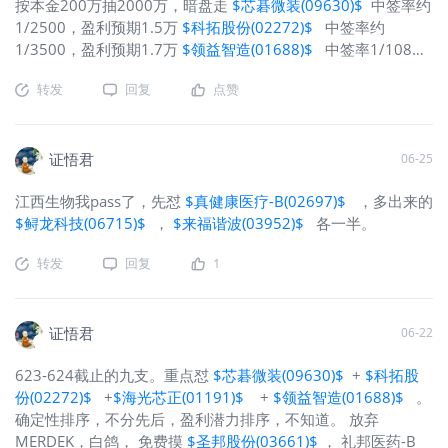
按本金200万抽2000万，暗盘走
$芯碁微装(09630)$
中签率约
歧。 存储业绩确实牛，
$美光科技
通常会将题跋和印章覆盖在原作上，以
1/2500，盈利预期1.5万
$科拓股份(02272)$
中签率约
(MU)$
85%的毛利率秒杀英伟达，台积
求在大师作品上留下自己的印记。比如
1/3500，盈利预期1.7万
$领益智造(01688)$
中签率1/108，
电。指引更是炸裂。主要是巨头都在抢
《千里江山图》，上面有39个印章与题
盈利预期3.5万
$圣邦股份(03661)$
中签率1/450，盈利预期1
货。芯片领域，英伟达为王，但亚马逊
字。作品本身就是一个不断变化的过
转发
回复
点赞
万
$中科闻歌(01956)$
中签率1/1500，盈利预期1万 领益已
自研芯片Trainium，已攒下超过2250亿
程，不停地被转录。所以中国艺术品不
走一半 风险及免责提示：以上内容仅代表作者个人观点，不代
美元的订单收入，谷歌TPU是4500亿美
说“原作”，说“真迹”。那意思，原作者只
表富途任何立场，亦不构成任何投资建议，富途对此不作任何
元订单，还有AMD高调入局，背后抢的
是留下了一道痕迹，他没有办法排除这
保证与承诺。更多信息
证悟君
06-25
都是三大存储的HBM。且缺货已传导至
个痕迹在时间的流
下游，上周
$苹果(AAPL)$
与微软产品
江西生物我pass了，先怼
$真健康医疗-B(02697)$
，多出来的
已大幅提价。 K型分化的另一端，数一
$鲟龙科技(06715)$
，
$来福谐波(03952)$
各一半。
数中际旭创员工，1万人出头。对比一
下，差不多市值的高端制造，宁德时
转发
回复
1
代，12万员工；工业富联，22万员工。
放眼全世界都有类似的趋势，目前的AI
数据中心，每个吉瓦大概招聘150-300
证悟君
06-22
人。接下来用英伟达最新款，一个机柜
910万美元，一个吉瓦需要3557个机
623-624截止的九支。重点怼
$芯碁微装(09630)$
+
$科拓股
柜，对应470亿美元，超过了建造3艘最
份(02272)$
+
$海光芯正(01191)$
+
$领益智造(01688)$
。
新型核动力航空母舰的资金。只需要10
确定性排序，不分先后，盈利潜力排序，不知道。 放弃
名员工，10名员工！！？？我去......对
MERDEK，白鸽， 免费摸
$圣邦股份(03661)$
， 礼邦医药-B