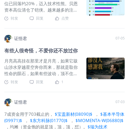
新高：可口可乐，摩根大通，3M还有不
股价从底部涨了18%。都挺好，但突然
位已回落约20%，迈入技术性熊。贝恩
参与AI军备竞赛的苹果。所以标普500
就…这么说吧，周一到周四恒科的持仓
资本高位清仓了铠侠。越来越多的注意
过去这两个月竟是横盘小幅震荡。资金
体验是温水泡脚，然后周五是把洗脚水
力从
$iShares费城交易所半导体
转发
回复
点赞
轮动已是不幸中的万幸。但如果AI再不
喝掉。 但别慌，恒科的选手都这样，跌
ETF(SOXX)$
转出，大摩Lisa Shalett转
止跌，按历史经验，可能要进入第二阶
下去快，反弹起来也挺快。本周是全球
看好“美股七巨头”，因为相对于标普500
段，资金退回债市避险，那就恐怖了。
共振，恒科，作为韩股的对手盘，出现
指数中另外493只股票的估值溢价目前
证悟君
07-05
过去一个月，如果你持有
$安硕恒生科
了跷跷板。苹果+云厂商作为
$iShares
仅为10%，创下了十多年来的最低水
技(03067)$
，红利等指数，持仓体验应
费城交易所半导体ETF(SOXX)$
的对手
平。然后美银打Call英伟达，说
$英伟达
有些人很奇怪，不爱你还不放过你
该还行。借用进化论的一句话，多样性
盘，也开始跷跷板。A股中，科创
(NVDA)$
比另外六巨头更诱人，估值处
不是为了好看，多样性是最重要的生存
50（周跌18%）与红利低波（周涨3%）
7年低位，较大型科技同行又折价30%至
月亮高高挂在那里才是月亮，如果它跋
策略。如果你把地球的生物进化繁衍看
形成跷跷板。 韩股这里，海力士美股上
35%。故事的起点，居然源自三星超赚
山涉水穿越星空奔你而来，那就是取你
成一场游戏，那么这个游戏的核心是一
市后，连续两天和韩股背离，背后是外
钱的财报，这一个季度赚到的钱（89.4
性命的陨石，如果有些波动，顶不住的
份很长很长的禁止事项清单：什么会让
资整齐划一的换股行动，同一批资金，
万亿韩元）超过了2023到2025这三年
话，那有些心动，看看就好。 二季度行
转发
回复
1
你出局，什么会让你的后代出局，什么
早上卖韩股，晚上买美股。但50%的价
的利润总和。市场的第一反应是，你这
情太极端，微观地说，笔者有些朋友财
会让你这个物种出局。天地不仁，以万
差代表什么呢？就是用韩股算出来明年
么吸血，大厂顶得住吗？不可持续吧？
富突然自由了，也有财富自由的朋友被
物为刍狗，它不颁奖，但是它会时不时
PE 3.5倍，用美股算出来5倍。一时间我
上周的轮动，连恒科都涨出段子了：资
Call Margin了。宏观地说，A股看消费
证悟君
07-03
清场。投资也类似，搞清楚可能让你出
竟有点懵，美股海力士的估值锚是韩股
本叙事变了，恒生科技指数已经集齐了
做白酒的基金经理越来越多追光了，美
局的禁止事项清单（比如不重仓单吊一
海力士，还是美光？更细思极恐的是，
“大模型底座（千问、智普、minimax）
股基金经理扎堆在
$iShares费城交易所
7成资金用于703截止的，
$宝盖新材(08090)$
，
$基本半导体
公司，不借钱赌确定性，避开市值太小/
有朋友竟一边做空
$南方两倍做多海力
+ Agent应用（互联网平台）+ 物理
半导体ETF(SOXX)$
，韩股散户更是集中
(09971)$
，
$东方科脉(01770)$
，
$MOMENTA-W(06880)$
流动性不好的产品，禁止把下月房贷/学
士(07709)$
，一边两倍资金多正股，一
AI（小鹏/小米/地平线机器
火力冲杠杆三星，杠杆海力士。但上
，均摊（资金饱的就是顶，顶，顶，怼）。
$瑞为技术