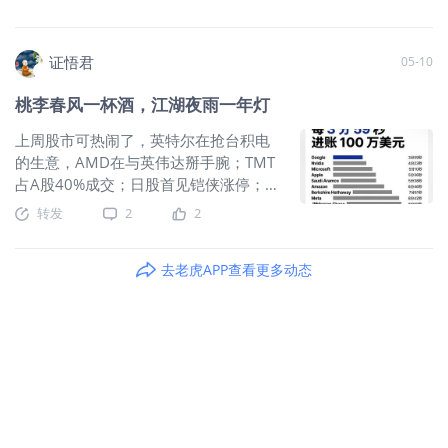
证悟君
05-10
桃李春风一杯酒，江湖夜雨一年灯
上周股市可热闹了，英特尔在抢台积电
的生意，AMD在与英伟达掰手腕；TMT
占A股40%成交；日股首见铠侠涨停；韩
股，卖方刚出价格展望，三星海力士股
转发
2
2
价就贴脸开大，逼近了。 以前说隔行如
隔山，现在同行如隔山。同样是AI，微
去老虎APP查看更多动态
软，Meta还在低位徘徊。但硬件风景独
好。上周康宁宣布与英伟达长期合作，
盘前涨幅近20%。早有高手提醒我康
宁，可惜认知不够，没研究透。AMD业
绩日狂涨18%+。存储继续猛冲，日股收
盘期间，闪迪默默涨了18%+，美光涨了
22%+，海力士涨了23%+，导致聪明资
金都在周四一开盘挤去抢筹铠侠日股，