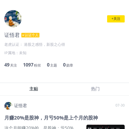
+关注
证悟君
认证个人
老虎认证： 港股之感悟，新股之心得
IP属地：
未知
49
1097
0
0
关注
粉丝
主题
勋章
主贴
热门
证悟君
07-30
月赚20%是股神，月亏50%是上个月的股神
这个月能赚20%的，是股神；亏50%