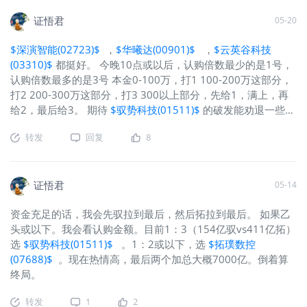
Point72&美国银行大举买入京东。
$安硕恒生科技(03067)$
里
证悟君
05-20
面，如果只聊AI，京东本届618将是首届全场景全产业融入AI，
低价频道/秒杀推荐/物流调度都用上大模型，AI应用已全覆盖供
$深演智能(02723)$
，
$华曦达(00901)$
，
$云英谷科技
应链效率/用户体验/降本。百度GPU云收入同比暴涨79%，覆盖
(03310)$
都挺好。 今晚10点或以后，认购倍数最少的是1号，
65%+央企，全国产，万卡集群稳定性是杀手锏，利润率断档碾
认购倍数最多的是3号 本金0-100万，打1 100-200万这部分，
压CPU云。快手分拆可灵，腾讯闻着味过来了。有好模型缺钱
打2 200-300万这部分，打3 300以上部分，先给1，满上，再
的VS有钱缺好模型的，有望在恒科内部消化了。再说阿里，目
给2，最后给3。 期待
$驭势科技(01511)$
的破发能劝退一些资
前真武系列芯片已累计出货56万片，服务了中国电信、中国一
金。 不是建议，重点，不是建议，只是分享我的操作。
汽、浦发银行等20多个行业的400多家客户。放眼全球，真正
转发
回复
8
打通了芯片+大模型+云的全栈AI玩家目前就谷歌和
$阿里巴巴-
W(09988)$
两家。官网千问AI.COM进去只有一行可读指令
npx-skills-add，朋友说看不懂，看不懂就对了。阿里云正式直
证悟君
05-14
面agent。这点与硅谷的氛围很像：把人排除到工作流之外。目
前技术派认为：如果你发现某个工作任务模型还做不好，那不
资金充足的话，我会先驭拉到最后，然后拓拉到最后。 如果乙
是
头或以下。我会看认购金额。目前1：3（154亿驭vs411亿拓）
选
$驭势科技(01511)$
。1：2或以下，选
$拓璞数控
(07688)$
。现在热情高，最后两个加总大概7000亿。倒着算
终局。
转发
1
2