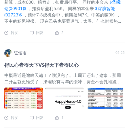
新算，成本600。暗盘走，扣费后打平。 同样的本金来
$华曦
以放开胆子快速行军。而且能不断变换队形，应对地形和敌情
达(00901)$
，扣费后盈利5.6K。 同样的本金来
$深演智能
的不断变化。结论是军队规模越大，地形越复杂，空间越大，
(02723)$
，预计7-8成机会中，预期盈利7K。中签的赚9K+，
拿破仑军队的优势越大。 战斗过程是18万法军依靠超强的大部
不中的积累福报。 现在乙头也要看运气，太卷。什么时候热门
队行军能力，快速穿越图林根林山，迂回到了普军的侧翼，把
股破发了，连续破发了，才有赚钱机会。这之前，继续蛰伏
普军挤进萨勒河的死角里，全部歼灭。 说回**，故事的起点：
转发
回复
2
吧。
最先进的光刻机不卖给我们，**只能被迫在成熟制程找机会。
堆叠不是新概念，台积电也有，海力士的HBM也堆叠，但那是
芯片之间堆乐高，单个芯片内部还是二维布线。而**的“逻辑堆
证悟君
05-25
叠”是单个芯片直接“折叠”多层。这点也只有成熟制程能做到，
单个芯片够大。 **很难，单卡算力在追赶英伟达GPU；Hi-ONE
得民心者得天下VS得天下者得民心
封装对标博通/台积电；卡与卡之间的光速互联，包括3D折叠与
台积电/英特尔竞争。那谁，和那谁还有那谁把**踩在脚下，踩
中概最近是遭啥天谴了？跌没完了。上周五还出了这事，那周
进土里，活埋了三年，才发现，**是颗种子，生根，发芽，开
二开盘就更难受了，按理说有两年的缓冲，资金不会扎堆跑，
花，等结果了。**韬定律的意义，从单项追不上，变成比拼铁
但情绪恐慌抛盘有多少，就难说了......如果看中概基本面，蔚来
人三项。改比赛项目了。国际巨头是模块化的协同，**是被逼
连续两季度盈利；网易Q1业绩超预期；小米过去五年投研1055
的垂直一体化
亿，未来五年投研2000亿+；比亚迪去年研发投入634亿，登顶
汽车创新报告，储能出货量全球第一；中芯国际产能在爬坡，
AI虹吸带来的订单回流趋势还没走完，这些基本面，市场都视
转发
回复
1
而不见吗？那外资加仓也算噪音吗？从13F看，城堡，德意志银
行等外资正在狠狠加仓阿里，摩根大通&瑞银加百度，