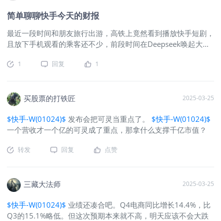
一一个被国家级新闻发布会提及的视频大模型，可灵作为快手视
简单聊聊快手今天的财报
频生成领域的基座大模型在2024年全年都为快手产生了实质的
增长贡献，为后者的内容和商业生态赋能。Q4，快手AIGC营销
最近一段时间和朋友旅行出游，高铁上竟然看到播放快手短剧，
素材日均消耗超过3000万元，环比增长50%，展现出了非常强
且放下手机观看的乘客还不少，前段时间在Deepseek唤起大家
劲的增长能量。 3，在这个由AI点燃的港股涨势中，快手这个在
重估国内科技股的情况下，阿里、快手同时获得了重估的机会，
AI货币化上全面开花的公司，今年1月13日低点至3月25日收盘
1
回复
1
也和朋友聊到快手这只股票，觉得当前快手被低估了，值得被看
涨幅不足50%，具备后续估值修复的空间。另外，在年报公布之
好。今天快手刚好发布了2024年Q4及全年业绩，结合业绩报告
后，公司全年经调整净利润为177.2亿人民币，根据最新公司总
简单聊聊。 关键词：AI、AI、还是AI。 AI之于这家公司的赋
市值2444亿港元计算，经调整PE只有不到13倍，在“AI+营销”概
能，已经进入到业务的核心能力中，并且直接助力商业变现的环
买股票的打铁匠
2025-03-25
念相关标的处于低估状态。 在国内科技大厂公布的财报中，很
节； 正视+重视快手作为科技公司的AI能力，应该成为此后看待
少见到像快手这样，生成式AI对业绩贡献如此突出的企业，能大
$快手-W(01024)$
发布会把可灵当重点了。
$快手-W(01024)$
这家公司的重要视角。 看看今年值得关注的几件事： 1、快手
大方方地把AI这个词写到收入增长的解释中，而不是只在业务进
一个营收才一个亿的可灵成了重点，那拿什么支撑千亿市值？
Q4线上营销服务单季首次突破200亿元大关 广告营销是快手的
展这一部分里扭扭捏捏地讲。简单说，在别人还在说AI的未来多
成熟业务板块了，Q4有个重点：Q4线上营销服务收入206亿
好多好的时候，快手已经把利好兑现在业绩里了。 2024年全
转发
回复
点赞
元，AI大模型的引入提高了客户的营销效果，带来投放预算的提
年，公司收入达到1269亿元，同比增长11.8%；毛利达到693
升。 财报有个数据，2024年第二季度UAX的营销消耗占外循环
亿元，同比增长21%，增速高于同期收入增速；毛利率则从去年
总消耗的比例是30.0%，到了第四季度这个数据就变成超55%，
同期的50.6%扩大至2024Q4的54.6%；盈利能力方面，全年经
三藏大法师
2025-03-25
证明客户越来越喜欢这种全自动的AI投放方式。 2、可灵作为新
调整净利润达到177.2亿元，同比大幅增长72.5%，经调整净利
的营收板块，累计营业收入超1亿元。 可灵作为去年6月上线的
润率则扩大了近
$快手-W(01024)$
业绩还凑合吧。Q4电商同比增长14.4%，比
产品，在视频大模型领域放眼全球，也是领先水平（这个大家可
Q3的15.1%略低。但这次预期本来就不高，明天应该不会大跌
以多和专业的视频从业者了解和认证），商业化的表现还是非常