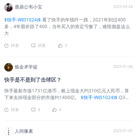
亿元以全球领先的技术优势和商业化规
鹿鼎公韦小宝
2025-03-24
模持续定义视觉大模型行业标杆2024
年，在AI大模型的驱动下快手全站运营
$快手-W(01024)$
看了快手的年线吓一跳，2021年到过400
效率显著提高全年总营收突破1269亿
多，4年股价跌了400，当年买入的肯定亏惨了，难怪抛盘这么
元，同比增长11.8%全年经调整净利润
大
达177亿元，同比增长72.5%线上营销服
务和其他服务收入年同比增长率均超过
转发
回复
2
20%在内容端，大模型辅助内容理解和
推荐四季度，快手应用的月活用户规模
再创历史新高平均日活跃用户同比增长
炼金术学徒
2025-01-06
4.8%达4.01亿平均月活跃用户同比增长
5.0%达7.36亿在商业端，大模型显著提
快手是不是到了击球区？
高线上营销服务推荐转化率四季度，线
快手最新市值1731亿港币，账上现金大约310亿元人民币，算
上营销服务同比增长13.3%至206亿元包
下来去掉现金部分的市值约1400亿。
$快手-W(01024)$
Q3的
括UAX和全站推广等在内的智能营销解
业绩数据如下：总收入：311亿元，同比增长11.4%。毛利：
决方案大幅提升了营销效果AIGC素材日
转发
8
4
169亿元，同比增长17.0%，毛利率从去年同期的51.7%增长至
均消耗超过3000万人民币全域经营战略
54.3%。经调整利润净额：39亿元，同比增长24.4%。国内分部
推动电商GMV再创新高四季度电商业务
经营利润：35亿元，同比增长。海外分部经营亏损：1.53亿
GMV同比增长14.4%至4621亿元其中，
元，同比大幅缩窄75.9%。快手应用平均日活跃用户：4.075
人间像素
2025-01-01
泛货架场域GMV占比达30%短视频电商