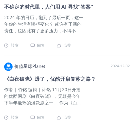
亿，同比增长5.4%。快手应用平均月活跃用户：7.141亿，同比
GMV同比增长超50.0%电商月均买家数
不确定的时代里，人们用 AI 寻找“答案”
增长4.3%。电商GMV：3,342亿元，同比增长15.1%APP显示市
增长至1.43亿电商月均动销商家数同比
盈率TTM为11.23倍，去掉现金部分，市盈率落到个位数水平。
增长超25%海外业务方面Kwai深度扎根
2024 年的日历，翻到了最后一页，这一
作为一个大型的平台经济来讲，这个市盈率已经非常有吸引力
巴西市场第四季度DAU同比增长9.3%除
年你的生活有哪些变化？ 或许有了新的
了。快手当前的局限性：国内增长触及天花板，海外没有看到有
了构建丰富多元的内容生态快手海外整
责任，也因此有了更多压力，不得不在
明显增长潜力的业务。主要的问题有以下几个：盈利模式依赖广
体收入也保持高速增长第四季度海外收
生活里疲于奔命； 或许你终于释放了天
告收入：快手的主要盈利来源仍然是广告收入，尽管它在电商、
入同比增长52.9%快手持续构建连接线
性，把城市看做游乐场，在万事万物
转发
回复
点赞
直播打赏等领域也有所拓展，但相较于抖音，快手在这些增值服
上线下的普惠数字社区第四季度，本地
里“搞抽象”； 或许你开始“向内求”，和自
务的变现能力上尚显薄弱。用户粘性和活跃度不高：尽管快手的
生活GMV同比超翻倍增长直播+产业催
己对话，最终接纳了自己，从这个起
日活跃用户数（DAU）和月活跃用户数（MAU）在中国短视频
生大量新业态截至2024年底，快手平台
点，在风雪里向前，边走边寻找答案。
价值星球Planet
2024-12-02
行业中占据重要地位，但与抖音相比，其用户粘性和活跃度仍然
共带动4320万个就业机会，催生174个
“答案”，这大概是当下我们最为急需，却
存在差距。竞争压力大：短视频领域的竞争异常激烈，快手与抖
新职业更多内容，一图get！
也是最难找到的事物。 当“不确定”成为
《白夜破晓》爆了，优酷开启复苏之路？
音相比，虽然拥有一定的差异化（如更加重视社区感和本地化内
时代的主流，我们面临的问题越来越
容），但在核心竞争力上仍面临很大的挑战。电商化道路的挑
作者 | 竹铭 编辑 | 计然 11月20日开播
多，身边可以解惑的人却越来越少。这
战：快手在推进电商化方面取得了一定的进展，尤其是在直播带
的优酷网剧《白夜破晓》，无疑是今年
一年，我们越来越多向人工智能发问，
货方面，但与抖音的竞争相比，快手的电商生态还不够完善。国
下半年最热的爆款剧之一。 作为《白夜
试图更理解世界，也更理解自己。 12 月
际化扩展的难度：快手在国内市场的成功是有目共睹的，但它在
追凶》的续集，这部剧一开播就收获高
31 日，百度发布首个年度 AI 提示词
国际市场的扩展遇到了不小的挑战。与抖音（TikTok）相比，快
人气。灯塔专业版数据显示，《白夜破
——“答案”。过去的一年里，在文小言
转发
回复
点赞
手的国际化步伐较慢，且在不同国家
晓》上线首日播放量达1872.2万，开播
App 里，与“答案”相关的提示词总计出
8小时优酷站内热度破7000，并且位于
现超1亿次，出现频率紧随其后的，