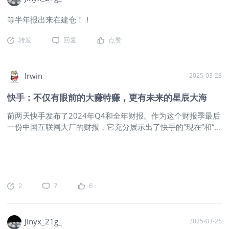
满，但用户增长乏力这个老毛病又犯
了，搞得投资者们现在举棋不定。 先看
等半年报出来在建仓！！
看亮眼的部分。 全年营收突破1269亿，
比前一年多赚了11.8%，调整后净利润
转发
回复
点赞
直接飙升72.5%到177亿。 图片 最猛的
要数广告和电商这对"黄金搭档"，线上
营销收入724亿，占了大头不说，GMV
Irwin
2025-03-28
更是冲到1.39万亿的惊人数字。特别是
去年双十一期间，平台上的东北老铁们
快手：不仅有眼前的大赚特赚，更有未来的星辰大海
把酸菜和冻梨卖爆了，单日GMV纪录连
前两天快手发布了2024年Q4和全年财报。作为这个财报季最后
续刷新三次，这带货能力真不是盖的。
一份中国互联网大厂的财报，它充分展示出了快手的“现在”和“未
2、不过财报里藏着个"定时炸弹"，第四
来”。 现在是：虽然增长放缓，但这些年构建的“内容+电商双轮
季度日活用户居然比第三季度少了700
驱动“的生态系统，正以无与伦比的速度兑现利润的现在。 而未
万。 虽然全年数据还算过得去（日活
来是：AI视频生成技术全球顶尖，在AI行业进入应用落地的大趋
4.01亿，月活7.36亿），但这个环比下
势下，仍有新的发展故事可讲的未来。 整体经营情况 2024年
跌可把投资群炸开了锅。 图片 有老股民
Q4，快手整体营收354亿（元人民币，下同），同比增长
吐槽："现在刷快手就像逛菜市场，领完
2
7
6
8.7%；2024年全年，快手营收1269亿，同比增长11.8%。 这
红包就走人的占一半，这样的用户值几
是快手上市以来第一次季度营收增速跌破两位数，市场也充分表
个钱？" 这话虽然扎心，但确实点出了平
达了对其增长放缓的忧虑，财报发布前后，快手股价连续六天下
台用户质量的隐忧。 3、直播业务的表
Jinyx_21g_
2025-03-26
跌，距年内高点已跌去近20%。 财报发布前后，快手股价连续
现更让人头大。 全年收入371亿，同比