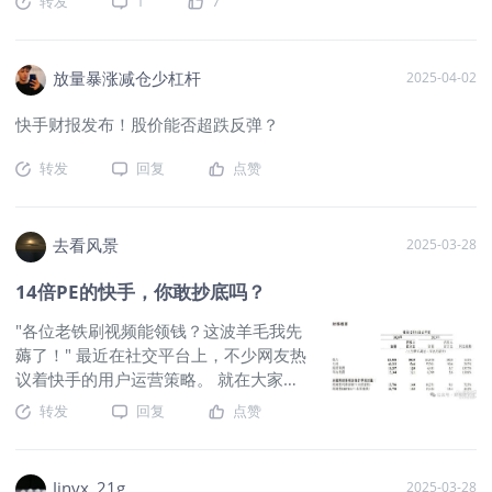
转发
1
7
达到95倍，即便是
$网易云音乐(09899)$
也有34倍。因此腾讯
音乐属于（高处但远非不胜寒）财报核心信息总营收84.4亿元
人民币，同比增长18%，环比增长约5%，这一增长主要驱动于
放量暴涨减仓少杠杆
2025-04-02
在线音乐服务的强劲表现，特别是订阅收入的贡献占比提升至约
52%。相比市场共识预期（约80.4亿元），实际营收超预期约
快手财报发布！股价能否超跌反弹？
5%，反映出公司内容生态优化和用户付费习惯养成的成效；业
务结构变化迹象显示，在线音乐营收占比已超80%，社交娱乐业
转发
回复
点赞
务占比进一步压缩，标志着公司从直播依赖向订阅主导的结构性
转型。在线音乐服务营收：68.5亿元人民币，同比增长26.4%驱
动因素包括付费用户数增长和ARPPU（平均付费用户收入）提
去看风景
2025-03-28
升，受益于AI辅助内容推荐和独家版权合作。超市场预期（分析
师普遍预计20%左右增长），业务变化显示订阅模式渗透率进一
14倍PE的快手，你敢抄底吗？
步提高，与上季度相比，增长动能更强，类似于Spotify从免费
向付费的成功转型。音乐订阅收入：43.8亿元人民币，同比增
"各位老铁刷视频能领钱？这波羊毛我先
长17.1%主要逻辑在于SVIP（超级VIP）等高端订阅产品的
薅了！" 最近在社交平台上，不少网友热
议着快手的用户运营策略。 就在大家讨
论得热火朝天时，这家短视频巨头交出
转发
回复
点赞
了一份让市场既兴奋又纠结的成绩单。
3月25日下午发布的年报显示，快手
$快
手-W(01024)$
在2024年赚得盆满钵
Jinyx_21g_
2025-03-28