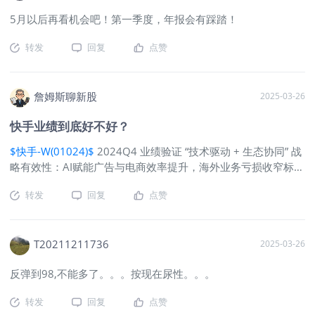
六天下跌 而在利润端，却是一副截然不同的景象。2023年首次
少了5.1%，虽然降幅收窄到第四季度的
5月以后再看机会吧！第一季度，年报会有踩踏！
年度盈利就创造了超百亿“经调整净利润”的快手，去年更是大赚
2%，但比起抖音直播间的万人空巷，快
特赚。 2024年，快手全年净利润153亿，同比2023年的64
手的"老铁文化"似乎有点带不动了。 有
转发
回复
点赞
亿，暴增139.8%；不考虑股权激励开支、投资收益等非经营项
MCN机构透露，现在主播更愿意去流量
目，快手全年“经调整净利润”更是高达177亿，同比2023年的
更大的平台，快手主播的跳槽率比去年
103亿，也有72.5%的大幅增长。 再看驱动利润爆炸式增长
高了30%。 不过要说惊喜也不是没有。
詹姆斯聊新股
2025-03-26
的“双轮” ： 内容层面-2024年Q4，快手平均DAU和MAU分别稳
那个叫"可灵"的AI视频生成器，上线不到
健增长 4.8%和5%，站稳了4亿和7亿大关。 DAU/MAU（衡量
半年就赚了1个亿。 现在连农村老阿姨
快手业绩到底好不好？
用户活跃度的指标）为54.5%，基本与去年同期持平，用户体量
拍带货视频都知道用AI换背景了，这个
$快手-W(01024)$
2024Q4 业绩验证 “技术驱动 + 生态协同” 战
的增加并没有造成活跃度的下降。 电商层面-2024年，快手全平
技术变现能力确实让人眼前一亮。更绝
略有效性：AI赋能广告与电商效率提升，海外业务亏损收窄标志
台GMV高达13896亿，同比2023年的11844亿增长17.3%。 虽
的是平台把AI推荐算法玩出了花，有用
模式跑通，可灵AI商业化打开第二增长曲线。当前估值反映市场
然比起前两年30%以上的增速有不小的下滑，但考虑到宏观经济
户发现现在刷到的视频"比亲妈还懂
转发
回复
点赞
对其长期增长的期待，但需警惕用户增长放缓与行业竞争加剧风
环境和超万亿的体量基数，去年的增长也算是不错的成绩。而且
我"，连带货转化率都提高了15%。 4、
险。重点跟踪 AI 技术转化效率、电商用户复购率及海外市场盈
目前快手的营收增速远低于GMV增速，应该说在Take rate（变
利能力。业绩情况和市场反馈核心数据亮点Q4 营收 354 亿元
现率）上还有较大的提升空间。 营收增速放缓，利润高速增长
（+8.7% yoy），略超市场预期 348 亿元；调整后净利润 47 亿
T20211211736
2025-03-26
接下来，逐一
元（+7.8% yoy），全年调整后净利润 177 亿元（+72.5%
反弹到98,不能多了。。。按现在尿性。。。
yoy）；日活用户 4.01 亿（+4.8% yoy），月活用户 7.34 亿
（+5.0% yoy）；线上营销收入 206 亿元（+13.3% yoy），电
转发
回复
点赞
商 GMV 达 4621 亿元（+14.4% yoy）；海外收入增长