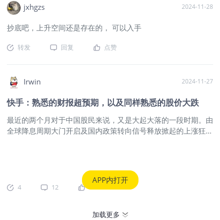
播放平台实时热度排行榜第一。 《白夜
是“是什么”“怎么”和“为什么”？ 你是否也
jxhgzs
2024-11-28
破晓》开播后第四天，优酷就发出了“热
曾经想让文小言给你某个答案，是否也
度破万”的庆祝海报——这是今年优酷第
曾好奇某个第一次听说的事情，究竟“是
抄底吧，上升空间还是存在的， 可以入手
十部热度破万的剧集。目前，《白夜破
什么”？ 有个朋友，今年新当了爸爸，他
晓》仍处在优酷电视剧热度榜第一位
总会和 AI 交流，获得一些婴儿成长的答
转发
回复
点赞
置。 不仅收获高人气，《白夜破晓》的
案； 也有人在行情不好的时候，跨行换
吸金能力也非常强劲。开播首日，其便
了工作，每天都要处理很多陌生的问
宣布成功招商了30个品牌，刷新了优酷
题，他希望 AI 能立刻出答案，不让自己
Irwin
2024-11-27
2024年播前招商和单集广告时长的历史
在琐碎的信息里浪费时间； 还有人仍在
纪录。而此后，观众几乎在每集都能看
关注远方的哭声，他不理解世界为什么
快手：熟悉的财报超预期，以及同样熟悉的股价大跌
到多个融进剧集里的广告。 “名利双
是现在这个样子，他和 AI 交流，首要目
最近的两个月对于中国股民来说，又是大起大落的一段时期。由
收”的爱奇艺，这次要走向复苏之路了
的并不是为了获得知识和信息，而是为
全球降息周期大门开启及国内政策转向信号释放掀起的上涨狂潮
吗？ 剧情延续，人性刻画更深 整体上
了增加一些关于未来的确定感。 在 AI 对
席卷而过。留下的是Q3依然低迷的宏观经济数据以及惨淡的上
看，《白夜破晓》延续了《白夜追凶》
话框里重新认识自己 不确定容易引发焦
市公司财报。 这注定了九月底那波行情只能是转瞬而逝。 看了
的人物设定和剧情。 总制片人张龙对媒
虑，是因为我们失去了“参考答案”。 学
一周味同嚼蜡的中概股财报，我想找一份尚有亮点的出来分析一
体表示，为了找回观众心中独一无二
生时代，每道题总有标准答案。等到了
下——决定就是你了，皮卡…哦不，快手！ 之所以说快手的Q3
的“那个味儿”，《白夜破晓》不仅重聚了
社会，前辈和同侪，也都可以成为我们
APP内打开
财报有亮点，因为它是为数不多营收和利润都超预期的公司。但
原班人马，甚至找回了七年前的演员服
的镜子。他们的经验当然不足以让我
4
12
11
在整个市场的颓势下，快手也未能免俗，财报当日股价下跌了近
装，并通过“拉片”一比一还原了七年前的
们“抄作业”，但至少让我们觉得不孤单，
12%，属于再熟悉不过的场面了。 快手习惯性的财报超预期+股
每一个场景。 主演潘粤明为了保持和上
觉得任何事情总有一个“解法”，即便生活
加载更多
价大跌 营收和净利润 快手2024年Q3季度营收311.3亿（人民
一季一样的身材，拍摄期间也几乎不吃
是旷野，我们也会希望能够结伴而行。