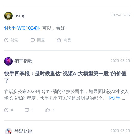
52.9%，经营亏损收窄 57.2%。股价与投资者情绪财报发布后，
快手跌2%。市场对其广告与电商双轮驱动、海外亏损收窄及 AI
hsing
2025-03-25
商业化进展给予积极评价，但担忧用户增长环比小幅下滑。投资
要点1. AI 技术驱动广告效率跃迁，商业化短剧成增量引擎线上
$快手-W(01024)$
可以，看好
营销收入占比 57.1%，全年 724 亿元（+20.1% yoy），主因：
AIGC 素材日均消耗超 3000 万元，提升广告转化效率；商业化
转发
回复
点赞
短剧生态贡献新增量，单用户广告收入达 51.4 元（+7.9%
yoy）。分析师焦点：广告收入增速能否持续？公司回应称，AI
大模型优化推荐算法，客户数同比增长 18%，中小商家占比提
躺平指数
2025-03-25
升至 65%。2. 电商 GMV 破 1.39 万亿，用户粘性与供给升级共
振Q4 电商 GMV 同比增长 14.4%，全年 1.39 万亿（+17.3%
快手四季报：是时候重估“视频AI大模型第一股”的价值
yoy），核心驱动力：月活买家数 1.43
了
在诸多公布2024年Q4业绩的科技公司中，如果要比较AI对收入
增长贡献的程度，快手几乎可以说是最明显的那个。
$快手-
W(01024)$
总结要点： 1，2024年全年，活跃用户数字继续保
4
3
3
持在中高个位数增长，且每名日活用户平均线上营销服务收入大
幅增长14%。活跃的“老铁们”是快手所有业务增长的基石，在短
视频平台彼此竞争愈发激烈的2024年，能够取得这样的用户增
长成绩，证明了整个快手社区对用户的吸引力。 2，作为最近唯
异观财经
2025-03-25