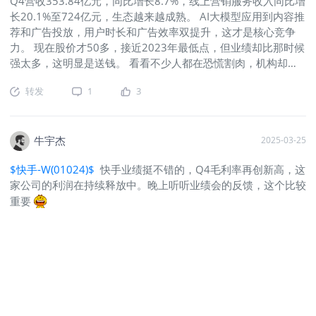
Q4营收353.84亿元，同比增长8.7%，线上营销服务收入同比增
主播供给的情况下，如2024年第四季度末，快手签约公会机构
长20.1%至724亿元，生态越来越成熟。 AI大模型应用到内容推
数量同比提升超30 %，签约公会主播数量同比增长超60%。另
荐和广告投放，用户时长和广告效率双提升，这才是核心竞争
外，快手持续建设多人直播、团播、直播大舞台等头部品类，把
力。 现在股价才50多，接近2023年最低点，但业绩却比那时候
直播大舞台的互动人气下沉至乡镇，加速发掘和扶持本地化成长
强太多，这明显是送钱。 看看不少人都在恐慌割肉，机构却在
的中小主播，带动直播收入降幅收窄，也超过了分析师预期的
偷偷加仓，这种时候逆向操作才能赚大钱。
$快手-W(01024)$
96.6亿。最有潜力的电商业务，快手依托内容场与泛货架的电
转发
1
3
@爱发红包的虎妞
@小虎活动
@话题虎
@老虎专刊
商优势，2024年第四季度电商GMV同比增长14.4%至人民币
4,621亿元。得益于电商供给进一步丰富、全域流量协同效率提
升，快手用户需求得到了更好的满足。2024年第四季度，电商
牛宇杰
2025-03-25
月活跃买家数同比增长10%至1.43亿，月活跃用户渗透率达
19.5%：但从电商GMV增速上看，快手已经从之前的30%左右
$快手-W(01024)$
快手业绩挺不错的，Q4毛利率再创新高，这
进一步降到15%左右，随着用户规模增长缓慢和短视频平台竞争
家公司的利润在持续释放中。晚上听听业绩会的反馈，这个比较
激烈，电商业务重回高增长的概率也不大。分地区看，快手在国
重要
内的营收340.9亿，同比增长7.5%，海