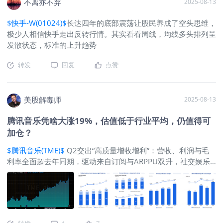
不离亦不弃
2025-08-13
能，机器炒菜等等。这玩意要是让东哥
搞成了，那就是现炒现做颠覆了预制
$快手-W(01024)$
长达四年的底部震荡让股民养成了空头思维，
菜。最大的问题可能是重资产，而重资
极少人相信快手走出反转行情。其实看看周线，均线多头排列呈
产恰恰是京东对的长项，东哥一直干的
发散状态，标准的上升趋势
物流仓储，自营都是重资产。
@躺平躺
到地狱了
转发
回复
点赞
美股解毒师
2025-08-13
腾讯音乐凭啥大涨19%，估值低于行业平均，仍值得可
加仓？
$腾讯音乐(TME)$
Q2交出“高质量增收增利”：营收、利润与毛
利率全面超去年同期，驱动来自订阅与ARPPU双升，社交娱乐
继续收缩但拖累可控；广告与SVIP贡献边际增量，经营现金流环
比承压、MAU小幅下滑是两项需要跟踪的信号。尽管股价在财
报后大涨19%，但从估值上来看依然不高， PE TTM为26倍左
右，若以隐含15-20%的增速，2026年的PE可以达到20倍左
右，同类的
$Spotify Technology S.A.(SPOT)$
的Forward PE要