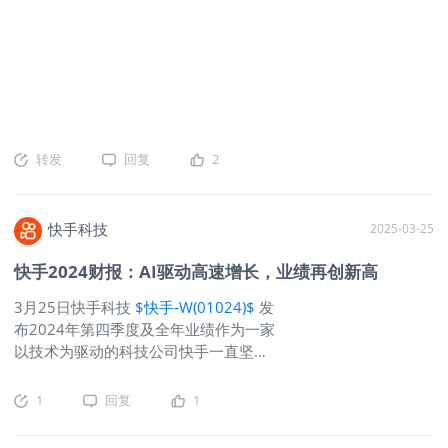
转发
回复
2
快手科技
2025-03-25
快手2024财报：AI驱动高速增长，业绩再创新高
3月25日快手科技
$快手-W(01024)$
发
布2024年第四季度及全年业绩作为一家
以技术为驱动的科技公司快手一直坚持
对AI的投入本季度更是在多领域都取得
突破性进展可灵AI自上线以来坚持创新
1
回复
1
引领图生视频技术全球第一自商业化以
来至2025年2月可灵AI累计营业收入超1