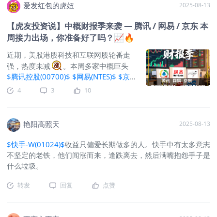
爱发红包的虎妞
2025-08-13
【虎友投资说】中概财报季来袭 — 腾讯 / 网易 / 京东 本
周接力出场，你准备好了吗？📈🔥
近期，美股港股科技和互联网股轮番走
强，热度未减
。本周多家中概巨头
$腾讯控股(00700)$
$网易(NTES)$
$京
东集团-SW(09618)$
$微博(WB)$
将发布
4
3
10
二季度/中期业绩，市场预期已经很高
——是选择继续抱紧不放，还是见好就
收？来一起看财报、吹数据、比观点！
艳阳高照天
2025-08-13
以下是各位虎友的观点，你是否认同
@证悟君
港股这里
$京东集团-
$快手-W(01024)$
收益只偏爱长期做多的人。快手中有太多意志
SW(09618)$
七鲜小厨值得关注下。我
不坚定的老铁，他们闻涨而来，逢跌离去，然后满嘴抱怨手子是
之前一直觉得小市场份额的新玩家要逆
什么垃圾。
袭，靠一样的打法肯定不行。相当于以
己之短攻敌之长。毕竟
$美团-
转发
回复
点赞
W(03690)$
的规模优势在那边。但现在
京东七鲜小厨号称3年1万家店，准备投
入百亿，招募厨师，最终实现和人工智