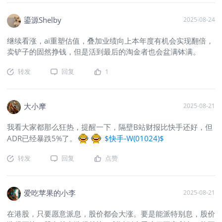
鎏源Shelby
2025-08-24
继续看涨，ai重塑估值，叠加业绩向上本年度有机会实现翻倍，
卖铲子的固然挣钱，但是活到最后的淘金者也会盆满钵满。
转发
回复
1
大小摩
2025-08-21
我看大家都那么狂热，提醒一下，隔壁B站财报比快手还好，但
ADR已经暴跌5%了。
$快手-W(01024)$
转发
回复
点赞
爱吃苹果的小李
2025-08-21
在港股，只要愿意派息，股价都会大涨。要是能派特别息，股价