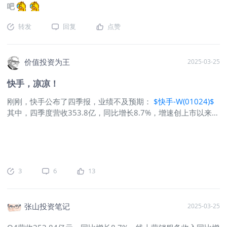
吧
积极，除了C端用户订阅，可灵AI也面向B端商家提供API接入等
服务，商业化以来截至2月超1亿的营业收入，和包括小米、亚
转发
回复
点赞
马逊云科技、Freepik、蓝色光标等在内的数千家国内外企业客
户建立了合作关系。 3、AI能力已经贯穿在这个生态中，包含内
容、商业等等。 现在借助AI大模型，算法可以精准理解短视
价值投资为王
2025-03-25
频、直播及评论等生态内容，并深度把握用户兴趣。通过为内容
精准打标，并将这些标签运用到推荐、搜索、广告等场景，不仅
快手，凉凉！
快手的用户时长和活跃度有效提升，快手线上营销服务的推荐转
化效果也持续优化。 其他成绩： 1、 净利润：连续7个季度盈
刚刚，快手公布了四季报，业绩不及预期：
$快手-W(01024)$
利，连续2年实现规
其中，四季度营收353.8亿，同比增长8.7%，增速创上市以来新
低，不及分析师预期的357亿：分业务看，快手在线营销服务营
收206亿，同比增长13.3%，不及分析师预期的209.7亿；直播
营收98.5亿，同比下滑2%，为连续4个季度同比下滑；其他收
入49亿，同比增长14%，不及分析师预期的51亿：在线营销服
务的增长主要来自客户营销服务出价（eCPM）实现高单位数的
3
6
13
同比提升，除此之外，外循环营销服务依然是线上营销服务收入
增长的主要驱动因素，特别是包括短剧、小游戏和小说等在内的
内容消费行业取得了更快的增长，其中，商业化短剧的营销消耗
张山投资笔记
2025-03-25
在2024年第四季度同比增长超300%。直播业务下滑并不意外，
强监管之下，直播类业务前景难言乐观，不过，在快手大力增加