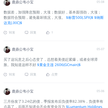
鹿鼎公韦小宝
05-08
数据差，加强降息预期，大涨；数据好，基本面强劲，大涨；
数据符合预期，避免最坏情况，大涨。
$标普500(.SPX)$
$纳斯
达克(.IXIC)$
转发
回复
1
鹿鼎公韦小宝
05-07
买了这玩意之后心态变了，总想着美债赶紧爆，或者全球滞
胀。我知道这样不好
$黄金主连 2606(GCmain)$
转发
回复
点赞
鹿鼎公韦小宝
05-06
三月份发了3.24亿的债，季报发布后负债率82.38%，负债率有
点高了，后面不知道会不会有资金压力
$Lumentum Holdings