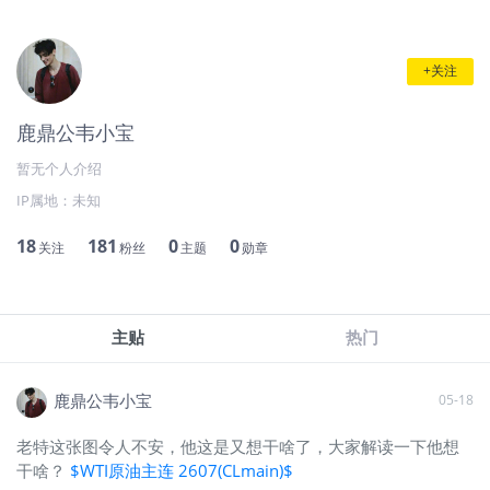
+关注
鹿鼎公韦小宝
暂无个人介绍
IP属地：
未知
18
181
0
0
关注
粉丝
主题
勋章
主贴
热门
鹿鼎公韦小宝
05-18
老特这张图令人不安，他这是又想干啥了，大家解读一下他想
干啥？
$WTI原油主连 2607(CLmain)$