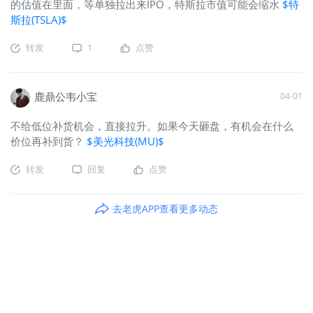
的估值在里面，等单独拉出来IPO，特斯拉市值可能会缩水
$特
斯拉(TSLA)$
转发
1
点赞
鹿鼎公韦小宝
04-01
不给低位补货机会，直接拉升。如果今天砸盘，有机会在什么
价位再补到货？
$美光科技(MU)$
转发
回复
点赞
去老虎APP查看更多动态