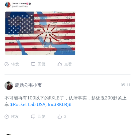
转发
回复
点赞
鹿鼎公韦小宝
05-11
不可能再有100以下的RKLB了，认清事实，趁还没200赶紧上
车
$Rocket Lab USA, Inc.(RKLB)$
转发
回复
2