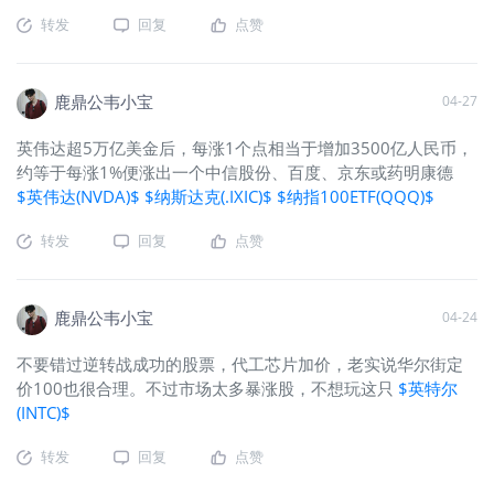
酵。
$黄金主连 2606(GCmain)$
$WTI原油主连
转发
回复
点赞
2606(CLmain)$
鹿鼎公韦小宝
04-27
英伟达超5万亿美金后，每涨1个点相当于增加3500亿人民币，
约等于每涨1%便涨出一个中信股份、百度、京东或药明康德
$英伟达(NVDA)$
$纳斯达克(.IXIC)$
$纳指100ETF(QQQ)$
转发
回复
点赞
鹿鼎公韦小宝
04-24
不要错过逆转战成功的股票，代工芯片加价，老实说华尔街定
价100也很合理。不过市场太多暴涨股，不想玩这只
$英特尔
(INTC)$
转发
回复
点赞