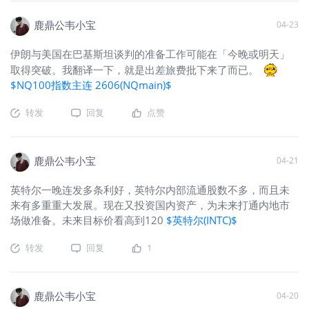
鹿鼎公韦小宝
04-23
伊朗与美国在巴基斯坦谈判的准备工作可能在「今晚或明天」
取得突破。我翻译一下，就是出差旅费批下来了而已。
$NQ100指数主连 2606(NQmain)$
转发
回复
点赞
鹿鼎公韦小宝
04-21
英特尔一晚连发多条利好，英特尔内部流通股数不多，而且未
来有多重重大发展。现在又投资国内资产，为未来打通内地市
场做准备。未来目标价看高到120
$英特尔(INTC)$
转发
回复
1
鹿鼎公韦小宝
04-20