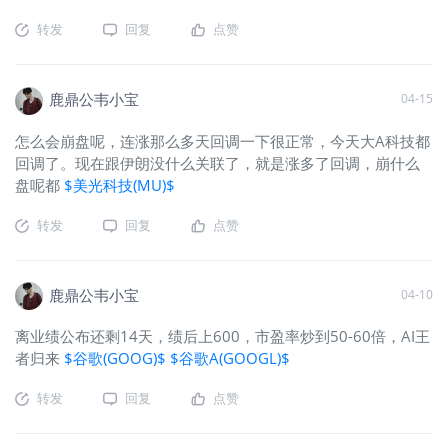
转发
回复
点赞
鹿鼎公韦小宝
04-15
怎么会崩盘呢，连涨那么多天回调一下很正常，今天大A科技都
回调了。现在跟伊朗没什么关联了，就是涨多了回调，崩什么
盘呢都
$美光科技(MU)$
转发
回复
点赞
鹿鼎公韦小宝
04-10
离业绩公布还剩14天，绩后上600，市盈率炒到50-60倍，AI王
者归来
$谷歌(GOOG)$
$谷歌A(GOOGL)$
转发
回复
点赞