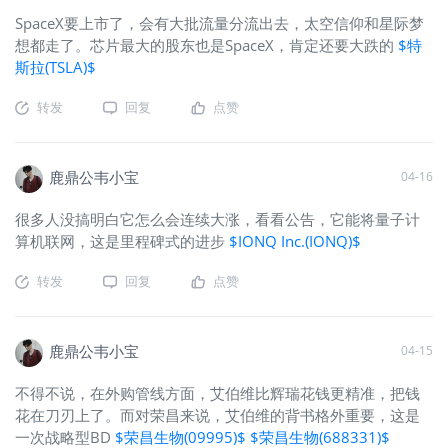
SpaceX要上市了，会有大批流量分流出去，太空信仰和星际梦
想都走了。芯片最大的股东也是SpaceX，肯定还要大跌的
$特
斯拉(TSLA)$
转发
回复
点赞
鹿鼎公韦小宝
04-16
很多人没搞明白它怎么会连续大涨，看看公告，它能将量子计
算机联网，这是里程碑式的进步
$IONQ Inc.(IONQ)$
转发
回复
点赞
鹿鼎公韦小宝
04-15
不得不说，在外购管线方面，艾伯维比辉瑞花钱更精准，把钱
花在刀刃上了。而对荣昌来说，艾伯维的背书格外重要，这是
一次战略型BD
$荣昌生物(09995)$
$荣昌生物(688331)$