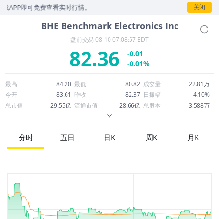
APP即可免费查看实时行情。
关闭
BHE
Benchmark Electronics Inc
盘前交易
08-10 07:08:57 EDT
82.36
-0.01
-0.01%
最高
84.20
最低
80.82
成交量
22.81万
今开
83.61
昨收
82.37
日振幅
4.10%
总市值
29.55亿
流通市值
28.66亿
总股本
3,588万
成交额
1,877万
换手率
0.66%
流通股本
3,480万
市净率
2.65
ROE
4.78%
每股收益
1.46
分时
五日
日K
周K
月K
52周最高
100.41
52周最低
35.91
市盈率
56.41
股息
0.68
股息收益率
0.01
ROA
3.10%