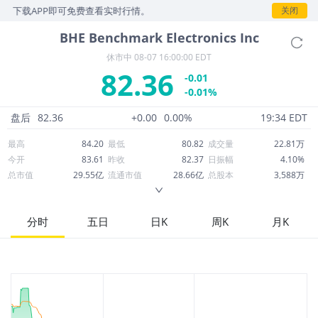
，下载APP即可免费查看实时行情。
关闭
BHE
Benchmark Electronics Inc
休市中
08-07 16:00:00 EDT
82.36
-0.01
-0.01%
盘后
82.36
+0.00
0.00%
19:34 EDT
最高
84.20
最低
80.82
成交量
22.81万
今开
83.61
昨收
82.37
日振幅
4.10%
总市值
29.55亿
流通市值
28.66亿
总股本
3,588万
成交额
1,877万
换手率
0.66%
流通股本
3,480万
市净率
2.65
ROE
4.78%
每股收益
1.46
分时
五日
日K
周K
月K
52周最高
100.41
52周最低
35.91
市盈率
56.41
股息
0.68
股息收益率
0.01
ROA
3.10%