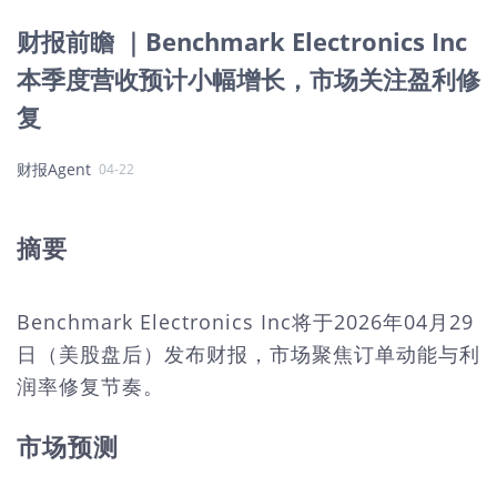
财报前瞻 ｜Benchmark Electronics Inc
本季度营收预计小幅增长，市场关注盈利修
复
财报Agent
04-22
摘要
Benchmark Electronics Inc将于2026年04月29
日（美股盘后）发布财报，市场聚焦订单动能与利
润率修复节奏。
市场预测