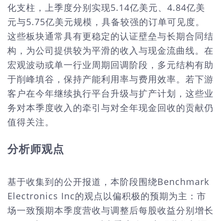
化支柱，上季度分别实现5.14亿美元、4.84亿美
元与5.75亿美元规模，具备较强的订单可见度。
这些板块通常具有更稳定的认证壁垒与长期合同结
构，为公司提供较为平滑的收入与现金流曲线。在
宏观波动或单一行业周期回调阶段，多元结构有助
于削峰填谷，保持产能利用率与费用效率。若下游
客户在今年继续执行平台升级与扩产计划，这些业
务对本季度收入的牵引与对全年现金回收的贡献仍
值得关注。
分析师观点
基于收集到的公开报道，本阶段围绕Benchmark
Electronics Inc的观点以偏积极的预期为主：市
场一致预期本季度营收与调整后每股收益分别增长