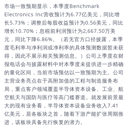
市场一致预期显示，本季度Benchmark
Electronics Inc营收预计为6.77亿美元，同比增
长5.73%；调整后每股收益预计为0.56美元，同比
增长10.70%；息税前利润预计为2,667.50万美
元，同比下降6.86%。（若无官方口径披露，本季
度毛利率与净利润或净利率的具体预测数据暂未获
得，因此不展示相关预测信息。）公司上季度在财
报电话会与披露材料中对本季度未提供进一步精确
的量化区间，当前市场预估以一致预期为主。公司
主营业务亮点在于高附加值的工程与制造服务布
局，重点客户领域覆盖半导体资本设备、工业、航
空航天与国防与医疗等高门槛赛道。就发展前景最
大的现有业务看，半导体资本设备业务收入7.41
亿美元，居各板块之首，随着下游产能扩张周期推
进，该板块具备先行恢复的潜力。