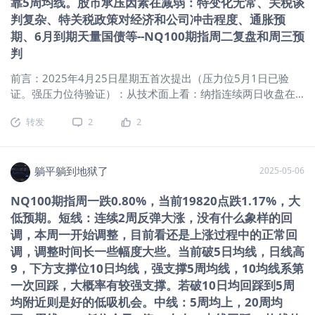
靠5周均线。股市承压因素在减弱：特变化无常、关税谈
措施。 二、技术面： 1、均线 超短：当前5日均上，超短多头
转：日线：无，周线：无，月线：无。
判复杂、特关税政策对经济和公司冲击程度、通胀预
趋势。 短期：20日均上，20均走平向上，短期多头趋势。 中
4、SKDJ指标：日K值89左右，周线K值
期、6月到期天量国债等--NQ100期指周二复盘和周三预
期：5周均上，20周均下，20周均向下，中期空头趋势。 长
74左右，低位金叉。（日线调整中：
判
期：5月均下，20月均上（盘中破20月均下第1月），长期多头
SKDJ低位金叉特别是低位金叉底
趋势。25年4月涨跌幅：+2.24%。2024年涨跌幅：24.90%
前言：2025年4月25日星期五首次提出（压力位5月1日已验
（东财小型纳指当月连续） 2、macd：日线金叉第17日、周线
证。强压力位待验证）：从技术面上看：纳指连续两日收盘在
死叉（绿柱持续缩短）、月线2025年3月25日已显死叉（月线
20日均上，突破4月9日高点19386.75点，双底结构形成，5日
死叉第2月）。（经验：日线金叉，20均上，20均走平或向上
转发
2
2
10日20日三线均粘，5日金叉10日20日均，纳指大概率筑大底
大概率会迎来一波上涨。经验：周线金叉行情往往更持久） 3、
成功，将会反弹一段时间，压力位：年线附近（已验证，5月1
神奇9转：日线：无，周线：无，月线：无。 4、SKDJ指标：日
日盘中触及年线后回落），强压力位20周均附近。 躺观大盘
K值84左右，周线K值6
（NQ100期指） 一、消息面、政策面： 当前总的形势：关税谈
躺平躺到地狱了
2025-05-06
判错综复杂、特朗普转向中美显转机、特鲍矛盾有改善、经济
NQ100期指周一跌0.80%，当前19820点跌1.17%，大
面临诸多不确定、通胀预期持续，6月份即将到期6.5万亿国
低预期。短线：连续2周反弹大涨，没有什么象样的回
债。 （一）美股夜盘： （二）昨夜今晨：美股收盘：三大指数
集体下挫！中概智驾股逆势飙升，小马智行涨超47%，文远知
调，本周一开始调整，目前看还是上涨过程中的正常回
行涨超31%。现货黄金涨超2.9%，突破3430美元。 （三）国
调，调整时间长一些幅度大些。当前破5日均线，日线高
际宏观：何立峰将在访问瑞士期间，与美国财长贝森特举行会
9，下方支撑位10日均线，强支撑5周均线，10均线系第
谈。美联储公布利率决议前，交易员降息预期降温：押注年内
一次回踩，大概率有较强支撑。若破10日均回踩到5周
仅三次。黄仁勋：中国AI芯片市场规模将达500亿美元，美企缺
均附近则是好的低吸机会。中线：5周均上，20周均
席是巨大损失。 二、技术面： 1、均线 超短：当前5日均粘，