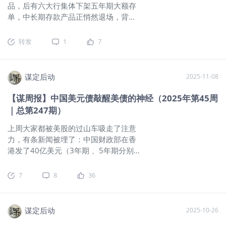
品，后有六大行集体下架五年期大额存
离破位加速下跌其实就一步之遥。
$美元指数
单，中长期存款产品正悄然退场，背后
(USDindex.FOREX)$
$做空美元指数-PowerShares(UDN)$
$美
说明了什么问题？ 从银行的角度考虑，
元ETF-PowerShares DB(UUP)$
美元指数的月线走势：而如果美
净息差持续下行，LPR持续下架，导致
元指数能在这个关键的技术点上企稳并反弹上去，则美国经济
转发
1
7
银行的利润空间被持续挤压。从银行维
可能就能平稳的过度，并为特朗普在2026年的中期选举提供一
系利润的角度思考，维持一定的利润空
个良好的环境，如果美元指数加速下跌，那么美债买盘的流失
间主要通过调节存款利率等方式来实
会让收益率再度冲高，造成美股的高位抛压。同时最重要的
谋定后动
2025-11-08
现。 一方面是不断下调存款利率水平，
是，通胀会失控，你要知道，当前的美联储在特朗普明牌影响
另一方面是调整存款结构、优化负债结
下，已经向着全面鸽派进展了，不管发生什么，2026年的50个
【谋周报】中国美元债敲醒美债的神经（2025年第45周
构，从而更好应对净息差持续下行的压
基点的两次降息都是大概率的，而如果这时候通
｜总第247期）
力，降低银行的资金成本。 根据公开数
据显示，2025年三季度商业银行的净息
上周大家都被美股的过山车吸走了注意
差只有1.42%，2024年末净息差为
力，有条新闻被埋了：中国财政部在香
1.52%。然而，在2021年末，商业银行
港发了40亿美元（3年期 、5年期分别
净息差却高于2%。 换言之，短短四年时
20亿美元）的美元主权债，认购率高达
间，商业银行的净息差大幅下降了近60
30倍，收益率几乎贴着同期限美债。投
7
8
36
个基点。对银行而言，净息差与LPR利
资者结构上看：地区上亚洲投资者
率的持续下行，将会持续压缩银行的利
53%、欧洲25%、中东16%、美国6%。
润空间，银行也在想尽办法维持稳定的
在港交所挂牌。承销团包含德意志银
谋定后动
2025-10-26
利润空间。 在净息差、LPR持续下行的
行、汇丰等国际行。这意味着在中美关