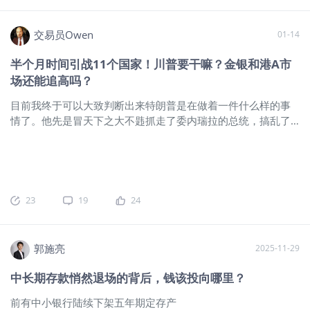
门紧着自家的后花园搞事情？今天搞完委内瑞拉，明天又要去
找欧洲的晦气，他怎么不敢像以前一样找中俄，或者说亚太地
交易员Owen
01-14
区的麻烦呢？为什么中日两国特朗普暂时惹不起先说中国这
边，我提醒大家关注一个重要的数据，根据中国外汇市场监管
半个月时间引战11个国家！川普要干嘛？金银和港A市
机构最新公布的数据，去年前三个季度，我们这边所谓的“非官
场还能追高吗？
方”投资者的海外资产持有量飙升超过了1万亿美元，是过去十
年年均增速的两倍多。
$A50指数主连 2601(CNmain)$
$恒生
目前我终于可以大致判断出来特朗普是在做着一件什么样的事
指数(HSI)$
$恒生指数主连 2601(HSImain)$
$恒生科技指数主
情了。他先是冒天下之大不韪抓走了委内瑞拉的总统，搞乱了
连 2601(HTImain)$
$恒生科技指数(HSTECH)$
这说明了随着中
委内瑞拉的局势，搞垮了委内瑞拉的经济，之后又威胁伊朗要
国对外贸易顺差的长期增长，目前有大量
发动对伊军事打击，还在前天发布了安全警示，让所有的在伊
朗的美国公民立刻撤离伊朗，造出声势似乎要真的开展军事行
动，我简单统计了下2026年的1月以来，特朗普都威胁、或者
真的发起行动打击了哪些国家，不查不知道，一查吓一跳，这
23
19
24
位美国总统在短短的半个月时间里，已经发布了针对11个国家
的打压，威胁的言论或者动作：他这是要干嘛？悬崖边的美元
指数才是原因事出反常必有妖！这背后有很深的宏观逻辑原
郭施亮
2025-11-29
因，一句话总结根源就是：特朗普在通过搞乱他国经济和全球
资金的流动秩序，来为美债或者说是美元资产寻找买盘，通过
中长期存款悄然退场的背后，钱该投向哪里？
作乱全球市场吸引大量的热钱往美元资产中避险，从而维持住
前有中小银行陆续下架五年期定存产
目前即将破位下跌的美元指数，之前我们也聊过，美元指数距