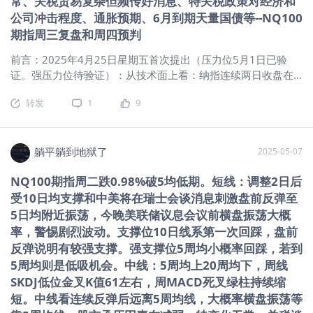
常、关税贸易复杂但频传好消息、特关税政策对经济和
最新关税政策仍可能加剧通胀并拖累美
公司冲击程度、通胀预期、6月到期天量国债等--NQ100
国经济增长。高盛称OPEC+预计8月停
期指周三复盘和周四预判
止增产，因经济放缓迹象显现。
前言：2025年4月25日星期五首次提出（压力位5月1日已验
Coinbase将取代发现金融被纳入标普
证。强压力位待验证）：从技术面上看：纳指连续两日收盘在
500指数，盘后大涨超9%。 二、技术
20日均上，突破4月9日高点19386.75点，双底结构形成，5日
面： 1、均线 超短：当前5日均上，超
转发
1
9
10日20日三线均粘，5日金叉10日20日均，纳指大概率筑大底
短多头趋势。 短期：20日均上，20均走
成功，将会反弹一段时间，压力位：年线附近（已验证，5月1
平向上，短期多头趋势。 中期：5周均
日盘中触及年线后回落），强压力位20周均附近。 躺观大盘
上，20周均上（5月12日首次站上），
（NQ100期指） 一、消息面、政策面： 当前总的形势：关税谈
躺平躺到地狱了
2025-05-07
20周均向下，中期多头趋势。 长期：5
判错综复杂、特朗普转向中美显转机、特鲍矛盾改善、经济面
月均上（5月12日首次站上），20月均
NQ100期指周二跌0.98%破5均低期。短线：调整2日后
临诸多不确定、通胀预期持续，6月份即将到期6.5万亿国债。
上（4月盘中破20月均），长期多头趋
受10日均支撑和中美将在瑞士会谈消息刺激盘前反弹至
（一）美股夜盘：比特币再度逼近10万美元，加密货币概念股
势。25年4月涨跌幅：+2.24%。2024年
盘前集体上涨。外交部再回应中美经贸高层会谈：中方维护正
5日均附近振荡，今晚美联储议息会议前横盘振荡大概
涨跌幅：24.90%（东财小型纳指当月连
当权益的决心不会改变。 （二）昨夜今晨：美股收盘：三大指
续） 2、macd：日线金叉第20日、周线
率，警惕剧烈波动。支撑位10日线系第一次回踩，盘前
数震荡收高！谷歌A大跌超7%，AI芯片利好助攻英伟达。
死叉（绿柱持续缩短）、月线2025年3
反弹说明有较强支撑。强支撑位5周均小概率回踩，若到
（三）国际宏观：美联储维持利率不变，强调高失业率和高通
月25日已显死叉（月线死叉第2月）。
5周均则是低吸机会。中线：5周均上20周均下，周线
胀的风险已经上升。鲍威尔新闻发布会要点总结：不急于调整
（经验：日线金叉，20均上，20均走平
SKDJ低位金叉K值61左右，周MACD死叉绿柱持续缩
利率，经济处于稳健状态。消息称特朗普政府拟撤销拜登任内
或向上大概率会迎来一波上涨。经验：
短。中线看连续反弹后远离5周均线，大概率横盘振荡等
AI芯片限制新规。欧盟：若关税谈判无果，将公布对美新反制
周线金叉行情往往更持久） 3、神奇9