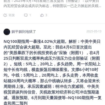
前言：2025年5月14日星期三首次提出（待验证）：以中美日
摇世界货币的地位。美元地位有今天的成就，正是不能随便印
内瓦经贸会谈达成共识为标志，特朗普以一已之力掀起的关税
带来的“信用”反馈。第 二，美联储印钱的方式只能通过购买国
闹剧进入尾声，虽有余震但难再掀风浪。随着世界贸易秩序回
债进行。完成：“发债-回购-美元流入市场”的闭环。也就是我们
转发
1
3
归，股市也回归自身轨道和节奏。5周均上，20周均上，5月14
上面说的新债还旧债。 以上纯属异想+闲聊，金融事件背后的逻
日周MACD初显金叉，本周收盘站稳20周均大概率，届时中线
辑很复杂，很多因素相互交织，不是简单的某个原因就会导致
将确认转多，又将会迎来长周期慢牛走势。要问本轮行情何时
某种结果，欢迎讨论。
见顶：个人认为股指有效跌破20日均之时。 躺观大盘（NQ100
躺平躺到地狱了
2025-05-13
期指） 一、消息面、政策面： 当前总的形势：以中美日内瓦经
NQ100期指周一暴涨4.02%大超期。解析：中美中美日
贸会谈达成共识为标志，特朗普以一已之力掀起的关税闹剧进
内瓦经贸会谈大超期。至此：我在4月6日首次提出
入尾声，虽有余震但难再掀风浪。随着世界贸易秩序回归，股
市也回归自身轨道和节奏。6月份即将到期6.5万亿国债。
的“美股暴跌下的长线投资机会”应验（附图1），在4月
（一）美股夜盘：盘前异动 | 超微电脑涨近8%，英伟达、特斯
25日判断双底大概率构成压力强压力位全部验证（附图
拉续涨；AUR绩后跌超13%，索尼涨超4%.通胀数据报喜后 特
2）。短线：5均上，20均上，多头趋势。周一长阳站上
朗普再向美联储怒吼：美国没有通胀，请尽快降息 （二）昨夜
短中长有均线，横盘振荡后继续看涨。支撑6小时10时
今晨：美股收盘 | 三大股指表现分化，标普500收复年内所有跌
均。中线：5周均上，20周均上，多头走势，本周收盘
幅，芯片股强势反攻，超微电脑大涨超16%。进入周二，美国
站稳20周均大概率，那么中线确认转多，又将会迎来长
总统特朗普与沙特王储兼首相穆罕默德·本·萨勒曼的会面进一步
周期得上涨。承压因素减弱：特冲击力度减弱、中美关
提振了股市。英伟达CEO黄仁勋在沙美投资论坛上宣布，将向
税贸易谈判传佳音、关税政策对经济和公司冲击预期递
沙特公司Humain销售超1.8万枚人工智能（AI）芯片。除了芯
减、通胀预期、6月到期天量国债等--NQ100期指周一复
片方面的利好，美国最新的CPI数据也给市场带来了提振。盘前
盘和周二预判
美国劳工统计局公布的数据显示，4月份CPI同比上升2.3%，核