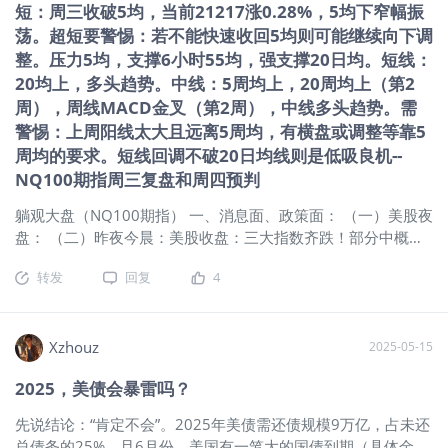
短：周三收破5均，当前21217涨0.28%，5均下窄幅振
以他们都很自觉地没有增持长债，就连巴菲特都仅在短债徘徊
荡。超短要警惕：若不能快速收回5均则可能继续向下调
（草蛇灰线伏脉千里）。 整体来说伴随着市场”发现“，财政纪
整。压力5均，支撑6小时55均，强支撑20日均。短线：
律的失衡，叠加Trump关税、减税政策对外部、内部的负面影
20均上，多头趋势。中线：5周均上，20周均上（第2
响，对全球供应链混乱预期、通胀的恶化，会导致公共财政的
周），周线MACD金叉（第2周），中线多头趋势。需
进一步恶化。 上述几个关键的节点对标市场当前表现—— 美债
长端的十年期突破4.5%、三十年期突破5%；美股的情绪指标创
警惕：上周阳线太大且远离5周均，有横盘或调整等靠5
下近半年新高··· 图片 图：SPX&情绪指标 高利率对分母端的挤
周均的要求。短线回调不破20日均线则是低吸良机--
压、债券抛售，什么时候这些风险再度聚集，EM经济体们缓解
NQ100期指周三复盘和周四预判
本币压力，抛售美债获取现金流··· 任何时点、任何机构的集体
躺观大盘（NQ100期指） 一、消息面、政策面： （一）美股夜
抛售行为都将成为压死骆驼最后一根稻草，都不足为奇，大概
盘： （二）昨夜今晨：美股收盘：三大指数齐跌！部分中概股
率会再度掀起美债、美元、美股三杀，甚至全球性金融恐慌···
逆势走高，小鹏汽车涨13%，文远知行涨逾21%。随着今日凌
当然剧本上和机构、市场、
转发
回复
4
晨美国财政部20年期国债标售数据出炉，美国股市在美债收益
率轰鸣冲高的背景下集体跳水。国际油价周三收跌，美油库存
意外增加抵消中东局势影响。纽约期金涨超1.1%，美股尾盘曾
逼近3330美元。 （三）国际宏观：美国资产再现“股汇债三
Xzhouz
2025-05-15
杀”！20年期美债拍卖惨淡，得标利率突破5%。稳定币法案引
2025，美债会暴雷吗？
爆市场情绪！比特币突破11万美元大关，再创历史新高。市场
消息：美伊谈判若破裂，以色列将闪电打击伊朗核设施。 二、
先说结论：“肯定不会”。2025年美债需还债规模9万亿，占未还
技术面： 1、均线 超短：5日均下，超短空头趋势。 短线：20
总债务的25%。且6月份，美国有一笔大的国债到期（具体金额