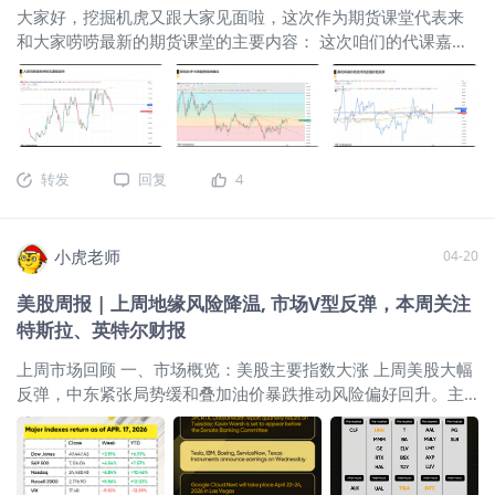
后的首个超级央行周，备受瞩目 日本央行只是本周第一个出场
大家好，挖掘机虎又跟大家见面啦，这次作为期货课堂代表来
的主要央行。接下来，美联储将在4月28日至29日召开FOMC会
和大家唠唠最新的期货课堂的主要内容： 这次咱们的代课嘉宾
议；英国央行和欧洲央行也都将在4月30日公布利率决定。本周
是程俊老师 程俊(Dream Cheng)老师是期货及金融衍生品领域
市场真正要看的，可能不是这些央行会不会立刻行动，而是它
的资深专业交易员和分析师，拥有超过15年的保证金实盘交易
们会如何描述通胀、能源价格和增长风险。过去一段时间，市
经验，自2007年起深耕金融市场。他擅长外汇、黄金、期货等
场反复交易“什么时候降息”；但在油价上行和通胀预期重新抬头
高杠杆品种的交易与研究,对技术分析有独到见解。 在美伊新局
的环境下，利率交易的重点可能正在转向另一个问题：央行会
势持续拉扯的背景下，市场行情呈现胶着状态,上周股及票、原
不会比市场想象得更难转鸽，甚至重新保留更鹰派的政策选
转发
回复
4
油、黄金等主要资产波动有限，谈判进程尚未迎来明确结果，
项。 日元、美债、美元和科技股估值面临重估压力 日本利率变
无论是全面协议义、军事行动还是边打边谈,最终方向仍待明
化之所以重要，不是因为日本市场本身，而是因为日元长期是
朗。程老师最新对这一情况，做了解析和策略分享： 本期课堂
全球套息交易的重要低成本资金来源。一旦日本加息预期升
小虎老师
04-20
围绕美伊新局势下的市场行情展开，重点探讨美元资产的为表
温，日元汇率、日债收益率和全球风险偏好都会受到影响。与
现与走势、油价变化趋势，并提供交易策略，同时解答投资者
此同时，美联储本周的措辞会直接影响美债收益率和美元强
美股周报 | 上周地缘风险降温, 市场V型反弹，本周关注
问题。程俊通过技术面、基本面和市场逻辑分析，强调美元长
弱，最后再传导到美股科技股估值与港股外资风险偏好上。对
特斯拉、英特尔财报
线看空，并结合当前谈判拉扯局势，预测不同情境下的资产表
港美股投资者来说，本周利率交易不是背
现。
战争阴云或让沃什更加鹰派，缩表换降息的政策将触发美
上周市场回顾 一、市场概览：美股主要指数大涨 上周美股大幅
元拐点?（课堂链接）
接下来就带大家回顾本期课堂内容。 美
反弹，中东紧张局势缓和叠加油价暴跌推动风险偏好回升。主
伊局势下美元资产现状及中长线布局探讨 本期课堂以美伊新局
要指数表现：
$标普500(.SPX)$
：+4.54%，收于7,126.06点
势为背景，深入剖析当前市场行情，特别是美元资产的表现。
$纳斯达克(.IXIC)$
：+6.84%，连涨13个交易日（1992年以来
上周股票、原油、黄金等资产变化不大，谈判仍在拉扯过程
最长连涨纪录）
$道琼斯(.DJI)$
：+3.19%
$罗素2000指数
中，没有短期内完成最终结果的迹象。程俊指出，这一周重点
ETF(IWM)$
：+5.56%，创下历史新高 风格上，成长股连续第三