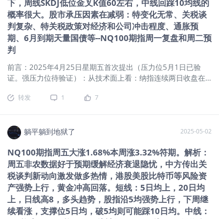
下，周线SKDJ低位金叉K值60左右，中线回踩10均线的
超短振荡趋势。 短期：20日均上，20均走平向上，短期多头趋
概率很大。股市承压因素在减弱：特变化无常、关税谈
势。 中期：5周均上，20周均下，20周均向下，中期空头趋
判复杂、特关税政策对经济和公司冲击程度、通胀预
势。 长期：5月均下，20月均上（盘中破20月均下第1月），长
期、6月到期天量国债等--NQ100期指周一复盘和周二预
期多头趋势。25年4月涨跌幅：+2.24%。2024年涨跌幅：
判
24.90%（东财小型纳指当月连续） 2、macd：日线金叉第16
日、周线死叉（绿柱持续缩短）、月线2025年3月25日已显死
前言：2025年4月25日星期五首次提出（压力位5月1日已验
叉（月线死叉第2月）。（经验：日线金叉，20均上，20均走
证。强压力位待验证）：从技术面上看：纳指连续两日收盘在
平或向上大概率会迎来一波上涨。经验：周线金叉行情往往更
20日均上，突破4月9日高点19386.75点，双底结构形成，5日
持久） 3、神奇9转：日线：无，周线：无，月线：无。 4、
转发
1
7
10日20日三线均粘，5日金叉10日20日均，纳指大概率筑大底
SKDJ指标：日K值83左右，周线K值61左右，低位金叉。（日线
成功，将会反弹一段时间，压力位：年线附近（已验证，5月1
调整中：SKDJ低位金叉特别是低位金叉底背离是判断短线见底
日盘中触及年线后回落），强压力位20周均附近。 躺观大盘
的重要信
（NQ100期指） 一、消息面、政策面： 当前总的形势：关税谈
躺平躺到地狱了
2025-05-02
判错综复杂、特朗普转向中美显转机、特鲍矛盾有改善、经济
NQ100期指周五大涨1.68%本周涨3.32%符期。解析：
面临诸多不确定、通胀预期持续，6月份即将到期6.5万亿国
周五非农数据好于预期缓解经济衰退隐忧，中方传出关
债。 （一）美股夜盘： （二）昨夜今晨： （三）国际宏观
二、技术面： 1、均线 超短：5日均下，超短空头趋势。 短
税谈判新动向激发做多热情，港股美股比特币等风险资
期：20日均上，20均走平，短期多头趋势。 中期：5周均上，
产强势上行，黄金冲高回落。短线：5日均上，20日均
20周均下，20周均向下，中期空头趋势。 长期：5月均下，20
上，日线高8，多头趋势，股指沿5均强势上行，下周继
月均上（盘中破20月均下第1月），长期多头趋势。25年4月涨
续看涨，支撑位5日均，破5均则可能踩10日均。中线：
跌幅：+2.24%。2024年涨跌幅：24.90%（东财小型纳指当月