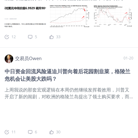
发生的概率是非常小的，因为一旦超过前高4.3%以上，美股很
之间。比如说，第一，今天的中国人民币兑美元的官方中间价
可能会出现大幅震荡。大家要知道，最近大科技企业的资本支
居然放在了6.9上，之前都是7字头的，这是2023年以来的最强
出又出现了突然的飞涨。 过去两周，Alphabet、Meta和亚马逊
人民币兑价了，官方价都已经破7了，看来美元最近确实还是
先后公布了远超预期的2026年资本支出计划，不仅是他们，整
弱，央妈并没有认为把中间价调的这么高会有什么问题。
$美
个超大规模数据中心联盟（亚马逊、谷歌、微软、Meta）2026
元/离岸人民币(USDCNH.FOREX)$
其次，根据彭博的报道，印
年的资本支出预期高达6500亿美元……如果算上甲骨文和
12
5
33
度最新一个月又大笔抛售了美债，目前印度持有的美国国债已
CRWV，这个数字更是飙升至7400亿美元，这意味
经降到了五年来的最低水平，根据上周公布的数据显示，印度
持有的美国长期债已经降到了1740亿美元，教2023年的峰值下
交易员Owen
01-20
跌了26%，一年前美国国债占印度外汇储备的占比还是40%，
目前只有三分之一，而印度持有的美国国债仅**国持有量的四
中日资金回流风险逼迫川普向着后花园割韭菜，格陵兰
分之一。看来印度比中国和日本还狠啊，出手就是大抛售，从
危机会让美股大跌吗？
地缘环境看，其实印度和美国没有正治方面的博弈，那么抛售
可能仅仅就是认为美债不值钱或者有风险而已。
$20+年以上美
上周我说的那套宏观逻辑在本周仍然继续发挥着效用，川普又
国国债ETF-iShares(TLT)$
$10年美债主连 2603(ZNmain)$
$美
开启了新的闹剧，对欧洲的格陵兰岛提出了领土购买要求，而
元指数(USDindex.FOREX)$
$做空美元指数-
且针对持有反对意见的欧洲8国开征了关税。乱局变得更加剧烈
PowerShares(UDN)$
$MSCI 印度（美元）指数期货主连 2
了。
回顾：半个月时间引战11个国家！川普要干嘛？金银和港A
市场还能追高吗？
我觉得这肯定不是特朗普对外引战行为的最
后一步，但大概率是他对外战略布局中的非常重要的一步棋
了，咱们今天花点时间，简单聊一下格陵兰岛屿纷争这个事儿
11
6
30
背后的逻辑。首先，我们要搞清楚一点就是，为什么特朗普专