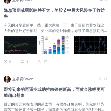
的策略仍然不变，仍然是小仓位的押注SPY的看跌买方头寸，并
持有VIX的看多头寸，等待市场的僵局打破，在节前我跟大家详
降息预期减弱影响并不大，美股节中最大风险在于收益
细聊到了为什么我会持续看跌当前的美股，这并非仅仅是源于
率
美股的技术形态上出现了明显的头部结构：还是因为从美债收
益率的整体波动逻辑上来看的话，无论美债收益率是涨还是
今天的分享就简单一些，跟大家聊一下，由于目前的非农就业
跌，无论美元指数的走势是涨还是跌，都有可能给高位的美股
人数的意外好于预期，失业率的意外降低，导致了降息预期的
增加
减弱，这事儿对美股到底是好是坏。 其实一句话概括就是，非
农结果如何都不会影响美股高位可能出现回撤这么个风险： 如
果非农数据好，则美债收益率走高，则可能压低美股的估值，
进而导致美股的回撤，而如果非农数据坏，则美债收益率走
弱，美元指数也会出现弱势，日元则有可能继续走高，引发日
9
8
17
元携带交易的抛压预期，也会影响到美股的下跌，所以你看，
不管收益率如何的变动，目前美股高位出现回撤这么个僵局是
很难打破的，总之我不会选择在春节期间冒险去追高指数，而
交易员Owen
01-23
还是会尝试在标普20周均线以下买入put期权做好保护，随时关
注标普期货跌破20周均引起的日线上的做空机会。 首先我们看
即将到来的再逼空或助推白银创新高，而黄金涨幅更可
下美债收益率向上走高而造成的风险：
$微型10年美债收益率
能超出想象
主连 2602(10Ymain)$
$10年美债主连 2603(ZNmain)$
$20+年以上美国国债ETF-iShares(TLT)$
以上是10年美债收益率
最近的美元实在表现的是太弱，有很多迹象表明，美元的弱势
的技术面的走势，我认为这个10年美债收益率超过4.3%在近期
震荡可能还要持续一阵子，而真正的拐点就在今年的3月到4月