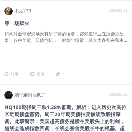
速。”因此，这意味着通胀风险偏向上行，中长期债券收益率定
出，并没有受到国债拍卖的持续性影响，整个夜盘时段都是极
价仍需较大的通胀风险补偿。 再来看劳动力市场，虽然企业不
小幅度振荡，小涨呈现，至盘前时，经历一波快速的下挫和拉
不见233
2025-05-23
再积极招聘，但也并未开始裁员；初请失业金人数同比增速仍
回，依然近乎平盘迎接正式交易。开盘后，行情大开大合，反
低于10%（这通常是衰退的门槛），这都意味着做多长期债券
复振荡，经历几波拉扯后，基本打个平收，纳指上涨，标普和
等一场烟火
价格很难，经济衰退的证据并不确凿。不仅如此，基于本月的
道指微小幅度收跌。 2,K线分析， 我们来一起看看标普和纳
如果对全球宏观场景有所了解的读者，都知道行业在渲染鬼故
最新数据，我们的失业率模型继续预测未来一个季度失业率还
指，标普5/12以来，走了一个先上后下的对称走势，纳指，则
事，各种美债、日债危机，一时烟尘喧嚣，其实大多都在和本
将维
是一个小幅振荡平台的走势呈现，可见，走势不同，结果是类
期标题一般，等待一场盛大烟火。 为什么是盛大的烟火？且听
似的，都是属于前期大涨的一个消化过程，从周线上看，调整
笔者缓缓道来。 近期美债、日债长端债务的发行遭受市场“白
过度的一周会更加明显，在经历一个过度的周线后，大盘的方
眼”，收益率创出近年新高··· 图片 图：美日中长债&MOVE波动
向性会更加明显，我们依据这个思路比纯粹的高低点位更实际
率 一切的一切都要从后疫情时代，（绝大数经济体）政府部门
一些。 3,市场消息和基本面， 本交易日，一直处于几种影响因
通过财政刺激补贴居民部门的资产负债表后，需求-通胀的内循
素的互相拉扯中，国债影响还在间接发挥作用，特别是大漂亮
转发
回复
1
环引发的全球高通胀，叠加地缘政治带来的产业链重构，通胀
法案众议院通过后，先是上冲，随后快速下行，担忧长期国债
韧性倒逼FED在内全球央妈采取加息紧缩的举措··· 市场围观央
问题越积越多，PMI的超预期强势后，大盘一波高于一波，包括
妈-通胀的多轮博弈后，确信通胀韧性不再是狼来了。但五月末
申领失业金人数也是经济韧性的表现，在这几种因素互相交叉
躺平躺到地狱了
2025-05-22
FED-FOMC上表明的态度是“拒绝加息“，试图控制美债中长端预
后，大盘拉升并快速下挫，最后平盘达成最后的平衡。 $恒生指
期，但从流动性管理上偏向短端（字母汤），意味着只能是通
数$ 恒指，本身状态不错，最近受到美债的影响，今天较好的形
NQ100期指周三跌1.28%低期。解析：进入历史次高位
胀驱动+期现溢价补偿，随着Trump不断作妖，市场很快倒向熊
势也被A股拖累，不过，整个走势都还算是比较健康的状态，因
区近期横盘蓄势。周三20年期美债拍卖惨淡致股指深
陡定价预期。 所以这一轮扳机事件是Trump的关税政策+减税
此，有这些波动也没什么奇怪的，另外，我们也看到恒生周线
调。此事警示：美国超高债务是横在美股头上的利剑，
组合拳··· 尽管说过去两三年间，全球金融机构在面临高利率
有调整的需要，但是，并不绝对，因此，我们还是按目前的走
短线会造成指数回调，长线会蚕食美股长牛的根基。超
（短期预期延续至长期）+高通胀（通胀韧性不断被证实），所
势先跟着再说。 $比特币$ 比特币，