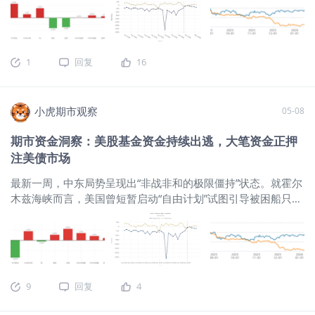
CEO黄仁勋等科技界巨头。中美元首进行了会谈，双方定调“让
和：截至2026年5月13日当周，美国股票型基金预计净流出
2026年成为中美关系继往开来的历史性、标志性年份”，这一外
291.7亿美元（占3月31日资产的0.2%），仍连续处于净流出区
交进展被市场视作中美关系迎来“新定位”，极大提振了全球市场
间，说明权益类共同基金资金面依旧偏弱，市场风险偏好尚未
的风险偏好。 截至2026年5月15日下午2点，本周重点资产涨
出现明显修复。从边际变化来看，5月13日当周较5月6日当周
1
回复
16
跌幅情况如下： 在宏观预期反复摇摆的环境下，单纯观察价格
的预计净流出325.5亿美元收窄至291.7亿美元，单周少流出约
波动已不足以把握资产运行主线。相较之下，库存变化更能刻
33.8亿美元，表明股票型基金赎回压力虽然仍在延续，但短期
画实体供需，资金流向更能反映配置偏好。因此，不妨从库存
资金撤出力度较前一周已有所减弱。 债基资金继续维持净流
小虎期市观察
05-08
与资金两个维度，统一观察美股、美债、原油、铜、铝及金银
入，但边际流入力度有所回落：截至2026年5月13日当周，美
的最新变化。 1.股基流出与债基流入双双扩大 根据ICI的最新数
国债券型基金预计净流入125.6亿美元（占3月31日资产的
期市资金洞察：美股基金资金持续出逃，大笔资金正押
据显示： ICI简介（Investment Company Institute，美国投资
0.2%）
注美债市场
公司协会）成立于1940年，是美国基金行业最核心的协会机构
之一，其资金流数据在市场上被广泛视为观察美国公募基金申
最新一周，中东局势呈现出“非战非和的极限僵持”状态。就霍尔
赎变化的权威来源。 同时，ICI长期发布美国及全球受监管基金
木兹海峡而言，美国曾短暂启动“自由计划”试图引导被困船只驶
资产和资金流统计，统计口径稳定、覆盖面广，也因此被券
离，但在遭到伊朗强硬回应后，美国总统特朗普于5月5日以“接
商、研究机构和财经媒体大量引用。 股基资金净流出进一步扩
受巴基斯坦调解”为由正式宣布暂停了该计划。伊朗方面也在此
大：截至2026年5月6日当周，美国股票型基金单周预计净流出
期间重申强调，除非国家意志决定，否则海峡不会重新开放，
326.2亿美元，延续此前连续数周的净流出状态，说明权益类共
能源供应链风险依然高企。 当地时间5月7日，美伊两国在霍尔
同基金资金面仍然偏弱，市场风险偏好尚未出现明显修复。从
木兹海峡附近爆发新一轮军事冲突。尽管战火骤起，美国总统
边际变化来看，5月6日当周较4月29日当周的预计净流出
9
回复
4
特朗普仍坚称美伊停火协议“依然有效”，并将其形容为“轻轻地
240.96亿美元进一步扩大至326.2亿美元，单周多流出约85.3
敲打敲打”。 截至2026年5月7日下午4点30分，本周重点资产
亿美元，显示近期股票型基金资金撤出压力仍在继续升温。 债