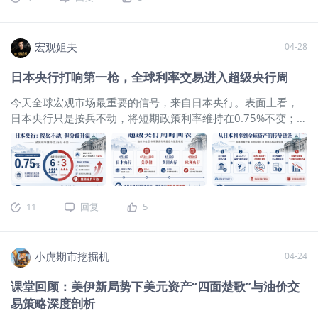
反复摇摆的环境下，单纯观察价格波动已不足以把握资产运行
主线。相较之下，库存变化更能刻画实体供需，资金流向更能
反映配置偏好。因此，不妨从库存与资金两个维度，统一观察
宏观姐夫
04-28
美股、美债、原油、铜、铝及金银的最新变化。 1.美股与美
债：权益资金边际转弱，债券资金重回净流入 根据ICI的最新数
日本央行打响第一枪，全球利率交易进入超级央行周
据显示： ICI简介（Investment Company Institute，美国投资
公司协会）成立于1940年，是美国基金行业最核心的协会机构
今天全球宏观市场最重要的信号，来自日本央行。表面上看，
之一，其资金流数据在市场上被广泛视为观察美国公募基金申
日本央行只是按兵不动，将短期政策利率维持在0.75%不变；但
赎变化的权威来源。 同时，ICI长期发布美国及全球受监管基金
真正值得关注的，是这次投票结果已经变成6比3，9名委员中有
资产和资金流统计，统计口径稳定、覆盖面广，也因此被券
3人主张直接加息至1.0%。这意味着，日本央行给出的并不是一
商、研究机构和财经媒体大量引用。 美股资金净流出增加：截
个简单的宽松信号，而是一个“鹰派按兵不动”：政策利率没有上
至2026年4月22日当周，美国股票型基金单周净流出195.2亿美
调，但内部对通胀压力的容忍度已经明显下降。 日本央行按兵
元（占2月28日资产的0.1%），继续保持净流出，说明权益类
不动，但6比3的分歧让市场看到鹰派压力 日本央行这次会议的
共同基金资金面仍偏弱，资金情绪尚未出现明显改善。 从边际
11
回复
5
关键数字，其实不是0.75%，而是6比3。维持利率不变本身基
变化来看，4月22日当周较4月15日当周的净流出143.7亿美元
本符合市场预期，但3名委员主张加息，说明日本央行内部的政
明显扩大，说明近期股票型基金资金撤出压力有所加大。不
策分歧正在扩大。尤其在能源价格上行、中东局势扰动全球通
过，相比以往大幅流出阶段，当前流出规模虽有上升，但尚未
小虎期市挖掘机
04-24
胀预期的背景下，日本作为能源进口国，很难完全忽视输入型
达到剧烈的程度。 美债资金重回净流入：截至2026年4月22日
通胀压力。换句话说，日本央行今天没有加息，不代表它重新
当周，美国债券型基金单周净流入93.3亿美元（占2月28日资产
课堂回顾：美伊新局势下美元资产“四面楚歌”与油价交
转向鸽派；更准确的理解是，增长压力让它选择暂时等待，但
的0.2%），说明债券型共同基金资金面已初步恢复稳定并重新
易策略深度剖析
通胀压力已经把加息选项更清晰地摆上桌面。 本周是油价冲击
获得资金青睐。 从边际变化来