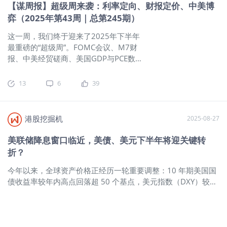
同时，这几年银行也在同步下调存款利
系缓和的大背景下，国际资金愿意按一
【谋周报】超级周来袭：利率定向、财报定价、中美博
率水平。 例如，截至目前，国有大行一
线主权的价格来买单，说明对中国主权
弈（2025年第43周｜总第245期）
年期整存整取的存款利率已不足1%。包
信用、对这批债的流动性，都不缺信
括定期存款、大额存单在内的存款产
心。 不是说好了要“去美元化”吗？怎么
这一周，我们终于迎来了2025年下半年
品，存款利率已经全面步入了“1时代”。
发行美元计价的中国国债呢？这对美国
最重磅的“超级周”。FOMC会议、M7财
五年期定期存款和五年期大额存单的陆
自身的国债发行有什么影响？美国国债
报、中美经贸磋商、美国GDP与PCE数
续下架，背后反映出银行对未来数年的
的中长期又怎么看？ 借船出海，岸上观
据——几乎所有能牵动市场方向的变
利率走向也抱有一定的不明朗预期。 假
风 对中国而言，去美元化是方向，是慢
量，都挤在了同一周的日历上。 无论是
13
6
39
如未来两三年时间，国内利率水平存在
慢把贸易、清算、资产定价里对美元的
宏观利率的方向，还是企业盈利的兑
回升的预期，房地产市场景气度逐渐回
依赖降下来；在美元市场发债是手段，
现，甚至地缘关系的缓和迹象，都会在
暖，那么银行也不会轻易下架中长期存
是先把最深、最便宜、买家最多的水道
这几天内陆续浮出水面。而在这些事件
港股挖掘机
2025-08-27
款产品。在银行陆续下架中长期存款背
借来用。这次发美元债主要有三个好
交织的背景下，美股接下来几个月的走
后，或反映出银行对未来利率表现以及
处： 在离岸市场把中国的美元定价尺子
势，也许就此定型。 利率的最后拐点：
美联储降息窗口临近，美债、美元下半年将迎关键转
房地产回暖预期的谨慎态度。 在无风险
立起来，让不同期限都有清晰的参照
降息节奏已定，方向才是关键 市场早已
折？
利率持续下行的背后，不仅仅是中长期
价； 把海外长期资金拉进来，让央行、
在为FOMC做准备。按照CME
存款产品变得更加稀缺，而且对投资年
主权基金、保险这些“长钱”成为稳定买
FedWatch的定价，美联储在今年的两次
今年以来，全球资产价格正经历一轮重要调整：10 年期美国国
化利率高于3%的投资品种，都会成为市
家； 给香港加温，把交易和结算都放在
降息（共50个基点）几乎已成定局。
债收益率较年内高点回落超 50 个基点，美元指数（DXY）较高
场追捧的对象。 在定期存款与大额存单
一个国际化的码头上，省心省力。 同期
CME上的预测 从数据上看，美国的通胀
点下跌超 10%。不过在夏季行情中，这两大资产的下行势头均
产品陆续步入“1时代”的背后，对保守型
美债季度再融资的合计发行规模约 1250
确实在降温。9月核心PCE同比2.5%，是
遇阻。 摩根士丹利在最新全球宏观策略报告《At the Edge of
和稳健型投资者的影响最为明显。 例
亿美元，而中国本次仅 40亿美元，量级
过去三年来的最低水平；失业率维持在
Hot Summer, At the Threshold of a Larger Fall》中指出，随
如，以保守型投资者为例，过去的目标
不到其 3.2%。美国国债日均成交量常年
4.1%，工资增速连续三个月放缓。这样
着美联储降息窗口逐步临近，今年秋季美债收益率与美元指数