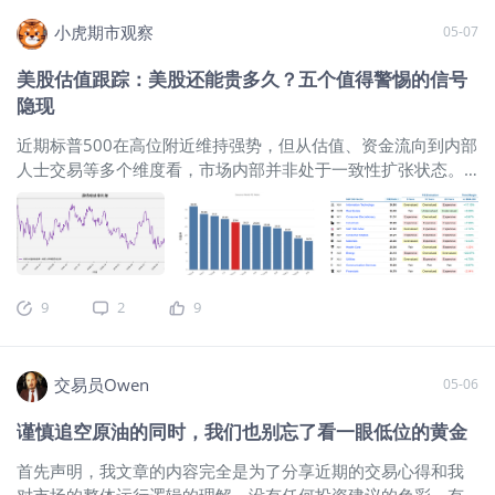
涨跌幅情况如下： 在宏观预期反复摇摆的环境下，单纯观察价
基资金净流入增强：截至2026年5月6日当周，美国债券型基金
小虎期市观察
05-07
格波动已不足以把握资产运行主线。相较之下，库存变化更能
单周预计净流入133.5亿美元，继续维持净流入状态，说明债券
刻画实体供需，资金流向更能反映配置偏好。因此，不妨从库
型共同基金仍然保持对增量资金的吸引力，稳健配置与防御性
美股估值跟踪：美股还能贵多久？五个值得警惕的信号
存与资金两个维度，统一观察美股、美债、原油、铜、铝及金
需求依旧存在 。从边
隐现
银的最新变化。
$标普500ETF(SPY)$
$标普500(.SPX)$
$SP500
指数主连 2606(ESmain)$
$道琼斯指数主连 2606(YMmain)$
近期标普500在高位附近维持强势，但从估值、资金流向到内部
$微型道琼斯指数主连 2606(MYMmain)$
$道琼斯(.DJI)$
$道琼
人士交易等多个维度看，市场内部并非处于一致性扩张状态。
斯ETF(DIA)$
当前美股更接近于‘指数韧性仍强、但结构分化持续加深’的阶
段：指数层面仍受到龙头权重股和资金承接支撑，但股债绝对
估值偏弱、板块估值分化、内部人士交易信号以及 M7 内部强
弱差异，都提示高位运行下的约束并未消失。本文将从股债绝
对估值、板块相对估值、资金流向、内部人士交易以及 M7 五
9
2
9
个维度，对当前美股的结构特征与潜在约束进行梳理。 一、股
债绝对估值显示美股压力未解 从股债绝对估值的角度看，当前
标普500整体仍处于偏贵区间，而且过去一年的运行特征并不支
交易员Owen
05-06
持估值压力已经明显缓解这一判断。以标普500盈利收益率减去
美国10年期国债收益率衡量，该利差在过去一年始终处于负值
谨慎追空原油的同时，我们也别忘了看一眼低位的黄金
区间，表明权益资产所能提供的静态收益补偿持续低于无风险
利率水平。这意味着当前美股能够维持高位，更多依赖市场对
首先声明，我文章的内容完全是为了分享近期的交易心得和我
盈利增长、龙头公司溢价以及流动性环境的预期，而不是建立
对市场的整体运行逻辑的理解，没有任何投资建议的色彩，有