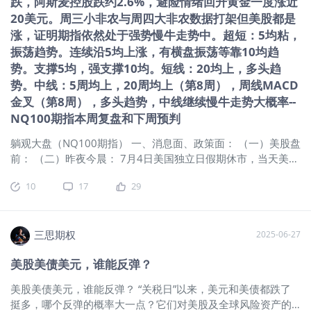
跌，阿斯麦控股跌约2.6%，避险情绪回升黄金一度涨近
隐含波动率（IV）：当前为13.59%，处
无悬念，真正决定方向的，是流动性和
20美元。周三小非农与周四大非农数据打架但美股都是
于历史6%分位，期权定价偏低，卖方获
长期利率预期的再锚定。 M7财报：AI
涨，证明期指依然处于强势慢牛走势中。超短：5均粘，
取权利金的成本优势显著。 历史波动率
红利兑现，估值能否继续撑住 这周的财
振荡趋势。连续沿5均上涨，有横盘振荡等靠10均趋
（HV）：11.31%，低于IV，反映实际波
报阵容堪称“地表最强”：微软、谷歌、
势。支撑5均，强支撑10均。短线：20均上，多头趋
动风险低于市场预期。 资金流向与市场
Meta、亚马逊、苹果——M7中有五家
势。中线：5周均上，20周均上（第8周），周线MACD
情绪 近期资金连续净流入，7月9日主力
同日登场，占标普500总市值的四分之
资金净流入3821万美元，显示市场情绪
一。这几乎是
金叉（第8周），多头趋势，中线继续慢牛走势大概率--
偏向乐观。卖空比例（0.2855）较前一
NQ100期指本周复盘和下周预判
交易日略有上升，但低于市场平均水
躺观大盘（NQ100期指） 一、消息面、政策面： （一）美股盘
平，空头压力可控。 宏观风险因素 美债
前： （二）昨夜今晨： 7月4日美国独立日假期休市，当天美股
市场动态：近期机构减持美债迹象明
美债现货市场休市。由于特朗普政府最新关税威胁引发风险资
显，6月数据显示资金转向欧债和日债，
10
17
29
产抛售，美国股指期货遭挫，欧洲各国股指普跌。美国计划对
需关注流动性变化对TLT价格的潜在冲
AI芯片出口设限，欧洲芯片股普跌。避险情绪回升，黄金一度
击。 美国通胀与就业数据：最新CPI为
涨近20美元，油价因最近增产消息下跌。 周四美股收盘 | 强劲
2.35%，非农新增就业14.7万，经济韧
非农提振，标普、纳指再创新高！英伟达市值接近4万亿美元，
三思期权
2025-06-27
性或限制美债短期上涨空间，但尚未形
Datadog涨近15%。美国劳工部周四公布数据显示，6月非农就
成明确下行趋势。 风险与收益 标的下跌
美股美债美元，谁能反弹？
业人数增加14.7万，失业率为4.1%，均好于市场预期。经济学
风险 若TLT跌破86美元，卖方需承担按
家此前预测，新增就业11万人，失业率为4.3%。尽管强于预期
行权价接货的损失，需关注下方支撑位
美股美债美元，谁能反弹？ “关税日”以来，美元和美债都跌了
的就业数据打压了美联储降息预期，但也缓解了市场对经济放
（如85.44美元近期低点）。隐含波动率
挺多，哪个反弹的概率大一点？它们对美股及全球风险资产的
缓的担忧，提振了投资者信心。 （三）国际宏观：周四美众议