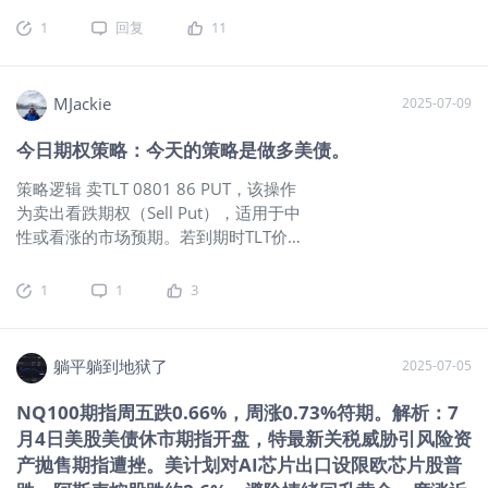
投资回报率为2%至3%。然而，只依靠
在 ~9000亿美元 以上，40亿美元连
的组合，正好符合美联储设想中的“软着
有望双双创下年内新低，为投资者提供明确的布局方向。 一、
1
回复
11
银行定期存款和大额存单产品，显然无
0.5% 都不到，因此这样规模的供给只是
陆”剧本：经济没硬着陆，通胀也在回
宏观主线：美联储降息成核心驱动力，美债收益率或跌破 4%
法满足保守型投资者的最低投资回报需
滴水入海，无法对美债资金面形成持续
落。 但市场对这份“好消息”其实有点不
美联储政策转向是下半年全球资产定价的核心逻辑。 在今年杰
求。 除了配置定
挤压。 但这样的发债也给美财政部长贝
安。因为每一次软着陆预期的出现，往
克逊霍尔全球央行年会上，美联储主席鲍威尔释放明确鸽派信
MJackie
2025-07-09
森特提了一个醒，你们要是这么政府关
往也是股市估值的高点。你能感受到资
号，称 “当前政策处于限制性区间，经济前景与风险平衡可能需
门磨叽下去，市场的需求就被人家一点
金的矛盾：一方面希望降息更快，另一
要调整政策立场”，直接推动市场隐含的联邦基金利率低谷跌破
今日期权策略：今天的策略是做多美债。
点的抽走了。 12月份是否降息成疑问
方面又怕降息太快意味着增长不稳。 这
3%（目前为 2.94%）。 摩根士丹利指出，这一利率低谷仍有进
CME FedWatch 显示，12月降息 25bp
策略逻辑 卖TLT 0801 86 PUT，该操作
次会议的看点，不在于是否降息，而在
一步下行空间：一方面，当前水平高于 2025 年 4 月的 2.87%
的押注从一个月前的 ~82%，降到现在
为卖出看跌期权（Sell Put），适用于中
于两件事： 第一，美联储是否会调整“点
和 2024 年 9 月的 2.69%；另一方面，美联储经济学家预计最
大约 66–67%，已经不到“基本确定”的
性或看涨的市场预期。若到期时TLT价格
阵图”暗示2026年的中性利率水平。如
终联邦基金利率可能降至 2.625%（而非市场当前定价的
70%门槛了。接下来本应由 CPI / PPI 来
高于86美元，卖方保留全部权利金；若
果联储暗示长期利率将低于2.5%，那就
3%），核心原因是美国移民政策收紧将放缓劳动力市场增长，
定性，但麻烦来了：联邦政府关门从10
跌破86美元，需按行权价接货。策略优
是明确的宽松信号，会直接推高成长股
进而压低潜在经济增速与均衡利率（r*）。 美债收益率与联邦
1
1
3
月1日 一直拖到现在，BLS 等机构停
势在于利用时间价值衰减（Theta）获取
估值；反之若仍坚持“高利率更持久”，市
基金利率的联动关系将持续主导债市行情。报告数据显示，二
摆，很多数据该出出不来，
权利金收入，同时对冲有限的下行风
场可能短暂震荡。 第二，鲍威尔是否会
者在 2025 年 4 月短暂偏离后已重新同步。 （市场隐含联邦基
险。 策略背景 TLT基本面与技术面 价格
进一步讨论“缩表节奏”。目前美联储资产
金利率低谷与 10 年期美债收益率） 若联邦基金利率低谷回落
躺平躺到地狱了
2025-07-05
表现：截至2025-07-09，TLT最新价格
负债表从高峰的8.9万亿美元降至7.1万
至 2.69% 以下，10 年期美债收益率有望跌破 4%。 （市场隐含
为86.65美元，高于行权价86美元（轻
亿，但缩表步伐正在放缓。若联储暗示
联邦基金利率低谷与 10 年期美债收益率拟合关系） 此外，美
NQ100期指周五跌0.66%，周涨0.73%符期。解析：7
度虚值状态）。近一周价格在85.44-
明年上半年可能结束缩表，那意味着市
国财政赤字预期改善也为美债提供支撑。美国国会预算办公室
月4日美股美债休市期指开盘，特最新关税威胁引风险资
88.14美元区间震荡，短期技术面显示
场流动性将再获释放，对债市和成长股
（CBO）最新预测显示，2025-2035 年关税调整将使联邦赤字
产抛售期指遭挫。美计划对AI芯片出口设限欧芯片股普
86美元附近存在支撑。 波动率环境：
都是正面催化。 换句话说，降息本身已
减少 4 万亿美元（高于 6 月预测的 3 万