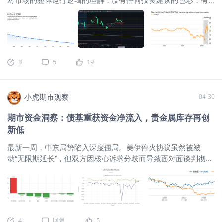
在传统意义上“股比债便宜”的基础之上。当前投资者实际上是在
不同看法的朋友，欢迎以理性的方式留言斧正。——-这个假
以更低的风险补偿持有标普500，因此一旦盈利预期走弱，或长
期，整体市场环境相对平静，消息面和资金面都没有出现特别
端利率维持高位，估值约束就更容易显性化。 从最新一周的变
值得高度警惕的新变化。真正值得拿出来讨论的，还是持续走
化看，5月4日10年期美债收益率升至 4.45%，利差同步走阔至
高的美股，以及在美伊局势反复摇摆之下，原油、黄金和美债
样本期低位附近，反映出无风险利率上行时，美股相对债券的
收益率之间逐渐形成的交易线索。
$WTI原油主连
估值性价比会进一步走弱。5月5日随着美债收益率从 4.45% 小
3
5
19
2606(CLmain)$
$微型WTI原油主连 2606(MCLmain)$
$WTI原
幅回落至 4.42%，利差也从 -1.00% 修复至 -0.97%，但整体仍
油ETF(CRUD.UK)$
$美国原油ETF(USO)$
先说原油。此前由于美
处于明显偏低位置，说明估值端约束并未实质缓解。在这一背
伊局势始终没有真正明朗，而是在延宕中不断的干扰市场情
景下，当前标普500若要继续维持高位运行，仍需要盈利预期保
小虎期市观察
04-30
绪，这使得我原本做多远期9月WTI原油合约的头寸，回吐了一
持稳定、流动性环境不明显收紧以及风险偏好维持在较高水平
部分盈利。 但即便如此，我仍然没有放弃对远期原油的偏多看
共同支撑。
$标普500
期市资金洞察：债基重获资金净流入，贵金属库存再创
法，因为从更长一些的视角来看，9月份原油期货价格继续上行
新低
的趋势并没有被完全的破坏。目前从WTI原油期货合约的价格结
构上看，近月价格持续高企的结构仍然没有被短期内战争缓和
最新一周，中东局势陷入深度僵局。美伊停火协议虽然被被
的消息打破。
$美国原油ETF(USO)$
$布油现金主连
动“无限期延长”，但双方因核心诉求分歧而导致面对面谈判彻底
2607(BZmain)$
$天然气主连 2606(NGmain)$
<
停滞。同时，就霍尔木兹海峡而言，实际通航量并未改善，能
源供应链风险依然高企。上周末的白宫枪击案虽然引发了巨大
的周末舆论轰动，但由于未造成核心政要伤亡，本周初开盘后
各类宏观资产并未受到实质性的恐慌抛售冲击。 截至2026年4
月30日中午12点，本周重点资产涨跌幅情况如下： 在宏观预期
4
回复
5