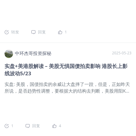
虽低，但若突发事件（如美联储政策转
影响如何？ 美联储“看守主席”鲍威尔在6月FOMC的新闻发布会
院通过“大而美”法案，特朗普将于周五签署成法。众议院宣布将
向）引发IV飙升，权利金收益可能被对
上表示，随着特朗普关税影响到美国消费者，商品价格的通胀
7月14日当周定为“加密货币周”。美财长贝森特：如果美联储现
冲成本侵蚀。 时间价值衰减与收益结构
将在夏季上升。从美联储的最新的点阵图来看（下图），2025
在不降息，9月降幅或更大，秋季着手新主席遴选。特朗普最早
到期日剩余约22天（截至2025-08-
年的降息2次的预期不变，2026年的降息预期相比上次有所下
周五发函告知贸易伙伴单方面关税税率。香港金管局周四二度
01），Theta加速衰减对卖方有利，但
降。 图：FOMC会以后的最新点阵图 另外，“看守主席”鲍威尔
转发
回复
1
入市，再买入127.56亿港元。报道：OPEC+讨论8月增产石油
需警惕Gamma风险（价格快速波动导致
还表示，考虑到目前劳动力参与率强劲以及薪资增长良好，
41.1万桶/日。美国电动车税收抵免将于9月30日终止。 （四）
的盈亏变化）。
（劳动力市场）降温并不值得忧虑。鉴于这些发言，“新债王”冈
公司新闻： 二、技术面： 1、均线 超短：5日均粘 ，超短振荡
拉克在FOMC之后的采访中表示，美债收益率曲线陡峭（短稳长
中环杰哥投资探秘
2025-05-23
趋势。 短线：20日均上，20均向上，短线多头趋势。 中线：5
升）的趋势还将持续。 如果只看现有的数据，日内瓦会谈后的
周均上，20周均上（第8周），20周均走平趋势，中期多头趋
一系列美国经济数据有点像“金发女孩”的情景：就业数据强劲，
实盘+美港股解读 – 美股无惧国债拍卖影响 港股长上影
势。 长线：5月均上（5月12日首次站上），20月均上（4月盘
通胀则轻微走低。从物价来看，无论是PPI还是CPI都好于预
线波动5/23
中破20月均），长期多头趋势。25年6月涨跌幅：+7.01%。
期，且出口方价格现已进入负值区间（下图），这表明至少目
2024年涨跌幅：24.90%（东财小型纳指当月连续） 2、
前，亚洲的一些重商主义国家正在部分吸收关税带来的输入成
实盘: 美股，国债拍卖的余威让大盘摔了一跤，但是，正如昨天
macd：周五日线金叉第7天，周线金叉（第8周）、月金叉（第
本影响，这显然是一个积极信号。另外，尽管面临25%的关税
所说，是否趋势性调整，要根据大的结构去判断，美股用阳K线
2月）。（经验：日线金叉，20均上，20均走平或向上大概率
压力，5月新车价格仍下降了0.3%。 图：根据上月的美国数
(纳指涨，标普跌，均为阳K线)达成了一个暂时的平衡，所以，
会迎来一波上涨。经验：周线金叉行情往往更持久） 3、SKDJ
据，无论是PPI还是CPI都好于预期，关税的负面暂未现象 但
后续的发展，还是依赖于大盘自己的内生动力，国债，包括之
是，5月的数据可能并不完全具有代表性，正如鲍威尔所说
前的信用等级调整，并不足以改变整个走势，哪怕是波段也是
的，“还需要进一步观察”关税影响的逐渐显现。上周标普全球
要结合实际走势看。港股，结构上更好一些，虽受A股拖累，既
（S&P Global）发布的美国PMI报告（涵盖服务业与制造业）
有逻辑暂时没有改变。 $标普500$ 下跌阳线，等待大盘自己的
1
回复
4
中也指出：“关税推动了投入价格和产出价格的通胀双双明显加
内在驱动力 1,盘面情况， 从盘面看，大盘夜盘以平盘位置开