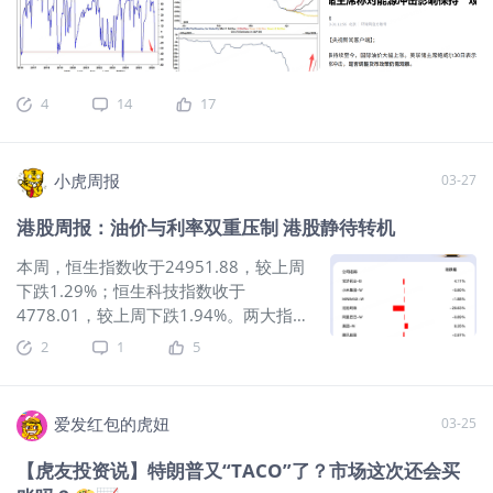
收益率会往上涨2个标准差的点位，这个点位刚好就是4.5%，从
向并不明确，一旦美伊和谈的消息被做实，或者有哪个东方大
标普和10年美债收益率的对比走势上我们可以发现，历史行情
国来调停了，则美股指可能短期内会有大幅的上涨，单边持有
上看，一旦10年期美债收益率突破了4.5%，则美股有可能大幅
看空头寸而不设止损；又或者没有搭建熊市价差的期权策略来
下跌：
$美国10年期国债收益率(US10Y.BOND)$
博取市场下跌收益的话，可能短期内会亏得比较惨。第二，目
4
14
17
前CTA基金针对美股的头寸的抛售已经告一段落，基金的向上凸
性非常大，所以一旦有好消息出来，则市场的反弹动能也会比
较强。
$标普500波动率指数(VIX)$
$波动率短期期货指数
小虎周报
03-27
ETF(VIXY)$
$VIX波动率主连 2604(VIXmain)$
$1.5倍做多短期
期货恐慌指数ETF-Proshares(UVXY)$
$纳斯达克(.IXIC)$
港股周报：油价与利率双重压制 港股静待转机
$NQ100指数主连 2606(NQmain)$
$微型NQ100指数主连
2606(MNQmain)$
$纳指100ETF(QQQ)$
你看，目前CTA基金
本周，恒生指数收于24951.88，较上周
已经对美股进行了大幅抛售，头寸降到了历史低点，凸性
下跌1.29%；恒生科技指数收于
4778.01，较上周下跌1.94%。两大指
数周内反复震荡，整体仍延续偏弱走
2
1
5
势。宏观层面，中东局势反复推升油
价，外围利率预期也继续对成长股估值
形成压制。油价冲击重回主线中东局势
爱发红包的虎妞
03-25
本周仍是港股最大的外部变量。3 月 26
日国际油价大涨，布伦特原油单日收涨
【虎友投资说】特朗普又“TACO”了？市场这次还会买
5.7% 至 108.01 美元/桶，3 月 27 日仍