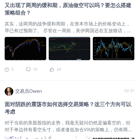
又出现了两周的缓和期，原油做空可以吗？要怎么搭建
过，这一轮行情中也出现了少数与传统经验不完全一致的情
策略组合？
况，最典型的是黄金和美债。黄金虽然长期被视为避险资产，
但本轮表现并不强，甚至在某些阶段呈现出更偏风险资产的特
其实，这两周的战争缓和周期，在资本市场上的价格变动上，
征。核心原因在于，黄金前期涨幅较大，买盘已经被透支，价
早已有过预期了。 尽管在一周前，美伊两国还在互放狠话，美
格位置也不再具备明显性价比，在流动性和兑现压力下，避险
国还说要毁灭伊朗的文明，但这些嘴炮过后，你发现没有，原
属性并没有充分发挥出来。美债同样没有明显体现以往的避风
油并没有创下新高，而且以往在原油飙升带动下的美国1年期通
港作用，这也意味着市场对美元资产的理解正在发生变化，不
胀预期，以及对美股涨跌最为敏感的10年期美债收益率其实都
再默认所有美元资产都能在地缘冲突中自动受益。当前市场所
很平静，甚至说，10年期美债收益率在触及4.5%的高位后，还
处的位置，更接近停战窗口下的修复期，而不是风险资产从熊
有所回落，造成美债的波动率指数MOVE出现下跌，进而带动了
转牛的全面反转阶段。 无论是贵金属、加密资产，还是其他风
5
10
24
标普出现了上涨：
$标普500波动率指数(VIX)$
$VIX波动率主连
险资产，近期表现更多都属于修复性反弹。 美股的状态略有不
2604(VIXmain)$
我们看下过去一周的10年期美债收益率的表
同，它本身是风险资产中
现，在过去一周里，美国10年期美债收益率跌破绿线关键支撑
交易员Owen
03-31
位置，并继续下破，尽管之前两国互放狠话，但通胀率的预期
一直都没有变的更加强烈，这就是债市给我们的一个信号，可
面对阴跌的震荡市如何选择交易策略？这三个方向可以
能债市的交易者们认为，战争已经到了阶段性缓和的阶段了，
考虑
我们可能并没有理由来预期战争进入更加激烈的升级阶段。
$1.5倍做多短期期货恐慌指数ETF-Proshares(UVXY)$
我之前跟
对于当前的美股股指的走势，我毫无疑问仍然是偏看空的，但
大家说过，10年美债收益率4.5%的价格是非常重要的一个收益
对于单边持有看空头寸，或者逢低加仓VIX的策略上，仍有两个
率点位，因为美股从规律上而言，往往无法承受一个月内长债
巨大的风险大家不得不防：第一，就是当前的美伊战争局面走