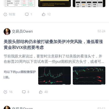
2.9%，低于此前更乐观的修复预期，
产价格、民意或者政治压力面前收手，那每次他把话说满、把
续第二周下跌。
$道琼斯(.DJI)$
2.9%，
$标普500(.SPX)$
回落
2027 年为 3.0%；同时，G20 今年通胀
风险资产砸下来，就会有人去赌他后面改口。过去这套玩法之
2.0%，
$纳斯达克(.IXIC)$
收跌1.2%。 新兴市场抛售：避险情
预测被上调 1.2 个百分点至 4.0%。这组
所以好用，是因为很多冲击都偏“口头威胁”或者“政策边界测
转发
1
12
绪重创国际股市；MSCI EAFE指数和MSCI新兴市场指数均暴跌
修正强化了市场对高油价拖累增长、同
试”，比如关税、外交表态、对盟友施压这类，市场抖一抖，但
近7%。 油价飙升：不断升级的军事冲突席卷中东，推动油价升
时抬升通胀的担忧，也让港股本周面对
不一定马上伤到实体经济。 二、但这次最大的问题是：话能收
至2023年9月以来最高水平。 VIX跳涨：
$标普500波动率指数
的外部环境更接近“增长承压、利率难
回去，油和供应链未必能立刻修好 我觉得这才是这次
交易员Owen
02-24
(VIX)$
收于29.5，较前一周收盘水平上涨48%。 美元与收益率
松”的组合。外卖平台迎来政策催化本周
逆转：周五，10年期美国国债收益率
$10年美债主连
港股最强的交易性主线之一来自外卖平
美股头部结构仍未被打破叠加美伊冲突风险，逢低看涨
2606(ZNmain)$
收于4.15%，高于前一周的3.96%。同时，
台。3 月 25 日，在监管部门和官媒先后
黄金和VIX依然要考虑
$美元指数(USDindex.FOREX)$
在避险资金涌入背景下走强。
发声、要求行业停止“流血式”价格战后，
四季度财报：根据FactSet数据，标普500指数成分股公司公布
美团盘中一度上涨 12.6% 至 89 港元，
节前我跟大家说过，要暂时注意获利了结美股的看涨头寸，并
的平均盈利较上年同期增长14.0%。 通胀观察：投资者本周关
阿里巴巴和京东在港股也一度上涨逾
在标普20周均以下尝试布置一些put期权的买方头寸，或者可以
键关注消费者物价指数（周三）和个人消费支出物价指数（周
3%。市场这次交易的
尝试逢低买入看多VIX的头寸，以VIX的20日均线为止损点，目
五）或将指
前看来，VIX的看涨头寸应该是已经获利了，而put的买方头寸
上，如果你出手早的话可能会获利，而如果出手晚一些的话目
前可能是小亏，但并没有增加太多的风险敞口。
$标普
500ETF(SPY)$
$2倍做多SPY Quarterly ETF-Tradr(SPYQ)$
$标
16
8
40
普500(.SPX)$
$SP500指数主连 2603(ESmain)$
$微型SP500指
数主连 2603(MESmain)$
$标普500波动率指数(VIX)$
$1.5倍做
多短期期货恐慌指数ETF-Proshares(UVXY)$
历史截图：目前我
交易员Owen
02-12