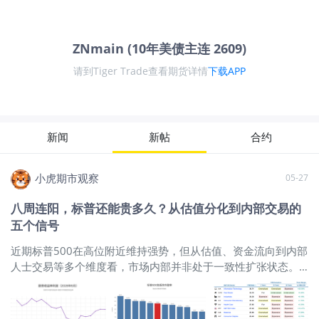
ZNmain (10年美债主连 2609)
请到Tiger Trade查看期货详情
下载APP
新闻
新帖
合约
小虎期市观察
05-27
八周连阳，标普还能贵多久？从估值分化到内部交易的
五个信号
近期标普500在高位附近维持强势，但从估值、资金流向到内部
人士交易等多个维度看，市场内部并非处于一致性扩张状态。
当前美股更接近于‘指数韧性仍强、但结构分化持续加深’的阶
段：指数层面仍受到龙头权重股和资金承接支撑，但股债绝对
估值偏弱、板块估值分化、内部人士交易信号以及 M7 内部强