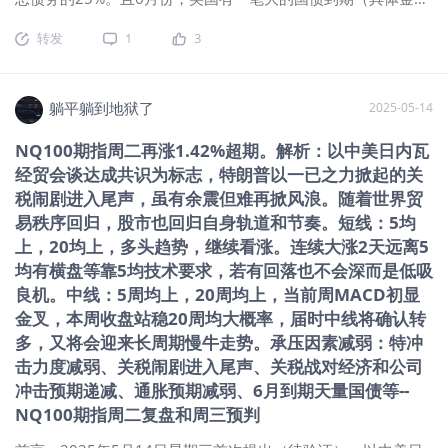
日均上，20均向上，短线多头趋势。 中线：5周均上，20周均
网上有争议），那么作为金融手段蕞多的美国，会直接痛痛快
上（第2周），20周均向下，中期多头趋势。 长线：5月均上
转发
1
3
快的还钱吗？现在假设，我如果是美联储主席，我可能会用到
（5月12日首次站上），20月均上（4月盘中破20月均），长期
的既能还债又能稀释债务的办法： ▄那么除了常规的发新债还
多头趋势。25年4月涨跌幅：+2.24%。2024年涨跌幅：
旧债，还可以怎么还? 1，做空美元，降低"美元指数"，然后现
24.90%（东财小型纳指当月连续） 2、macd：周二日线金叉第
金还债。可以一定程度上稀释债务。 2，黄金还债，美国作为世
躺平躺到地狱了
2025-05-14
26日、周线金叉（第2周）、月线2025年3月25日已显死叉
界上蕞大的黄金储备国，其黄金储备量超过排名后三国的总
（月线死叉第2月）。（经验：日线金叉，20均上，20均走平
NQ100期指周二再涨1.42%超期。解析：以中美日内瓦
和。先黄金还债，后续陆续回补。 3，比特币还债。美国作为世
或向上大概率会迎来一波上涨。经验：周线金叉行情往往更持
经贸会谈达成共识为标志，特朗普以一已之力掀起的关
界上比特币持有量蕞多的国 家，用比特币还债似乎更合理。因
久） 3、神奇9转：日线：无，周线：无，月线：无。 4、SKDJ
为比特币相比黄金和货币波动极大，高位还债后可以做空来抄
税闹剧进入尾声，虽有余震但难再掀风浪。随着世界贸
指标：日K值82左右，周线K值82左右，低位金叉。（日线调整
底。 ▄那么基于上述三个办法，我会具体怎么操作？： 1，降
易秩序回归，股市也回归自身轨道和节奏。短线：5均
中：SKDJ低位金叉特别是低位金叉底背离是判断短线见底的重
息，这是弱美元蕞快的办法，也是新债还旧债时新发债蕞希望
上，20均上，多头趋势，继续看涨。连续大涨2天远离5
要信号）（牛市中：周SKDJ高位横盘钝化是常态。周线、月级
看到的。或者是加关税，会降低“美元”对全 球的输出，也会间
均有横盘等靠5均技术要求，若有回落也不会深而是低吸
调整中：低位金叉在判断短线见底上有重要参考价值） 5、周
接的导致美元贬值。 2， 增持黄金。2025年1月至3月，美联储
良机。中线：5周均上，20周均上，当前周MACD初显
期：起始于2022年10月份10484.75点的牛市至24年12月16日
的黄金采购量就比去年同期增长了47%。 3，将国债与比特币挂
22450点历时27个月。2024年12月16日22450点至4月7日最
金叉，本周收盘站稳20周均大概率，届时中线将确认转
钩。今日，摩根大通利用 ONDO 公共账本完成首笔代币化国债
低16460点，调整近4个月，最多跌5990点，
多，又将会迎来长周期慢牛走势。承压因素减弱：特冲
公开交易，“代币化国债”意味着国债“入链”模式开启。 ▄以上操
击力度减弱、关税闹剧进入尾声、关税战对经济和公司
作金融市场会如何反馈： 1，美元指数走低，目前来看正是如
冲击预期递减、通胀预期减弱、6月到期天量国债等--
此。 2，黄金价格走高，目前来看正是如此。 3，比特币价格走
NQ100期指周二复盘和周三预判
高，目前来看也是如此。 当然有人可能会问，为什么不直接印
钱还债？第 一，印钱会加剧通货膨胀，降低美元货币信用，动