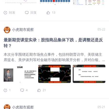
弱差异，都提示高位运行下的约束并未消失。本文将从股债绝
对估值、板块相对估值、资金流向、内部人士交易以及 M7 五
转发
回复
13
个维度，对当前美股的结构特征与潜在约束进行梳理。 一、股
债绝对估值显示美股压力增大 从股债绝对估值的角度看，当前
标普500整体仍处于偏贵区间。以标普500盈利收益率减去美国
小虎期市观察
05-22
10年期国债收益率衡量，该利差在5月全月始终处于近年来较大
的负值区间，介于 -0.994% 至 -1.309% 之间，表明权益资产所
最新期货课堂实录：股指商品集体下跌，是调整还是反
能提供的静态收益补偿持续低于无风险利率水平。这意味着当
转？
前美股能够维持高位，更多依赖盈利预期、龙头溢价和流动性
环境支撑，而不是建立在“股比债便宜”的基础上。从5月整体走
本次分享围绕近期市场焦点事件，包括特朗普访华、美联储主
势看，利差在中旬随美债收益率上行而走阔，而后出现了一定
席提名、美伊谈判等对金融市场的影响展开分析，并对白银、
的修复，但仍未回到月初水平。进入最新一周后，利差大致稳
美元指数、美国股指等投资品类给出建议，内容如下： 分享嘉
定，估值端压力并未明显缓解。 二、板块相对估值分化凸显矛
宾：甘灿荣（芝商所特约讲师。曾任证券期货、大型国企民企
盾，结构性高估特征延续 如果说股债利差回答的是“美股整体是
期货部门投资经理）
课堂内容链接（请点击）
一、市场的核心
否便宜”的问题，那么板块估值分化则进一步揭示了当前高估值
矛盾，正在重新回到美联储 最近一到两周，市场同时被三件事
并非均匀分布，而是带有明显结构性特征。 据World PE Ratio
牵动：特朗普访华后的中美经贸消息、新任美联储主席提名通
数据和统计方法显示，截至5月26日，标普500指数市盈率
1
4
21
过后的政策预期变化，以及美伊谈判的后续走向。表面上看是
为 27.42 倍，在 5 年维度处于 Overvalued，在 10 年和 20 年
三条线索并行，实际上最终都会落到同一个核心变量上——美
维度均处于 Expensive 区间，说明当前指数估值已处于中长期
联储未来的政策方向。 随着6月议息会议临近，市场关注重点正
历史偏高位置。分板块看，工业板块、公用事业板块和能源板
小虎期市观察
05-21
在从地缘和外交事件本身，逐渐转向这些事件会不会改变美联