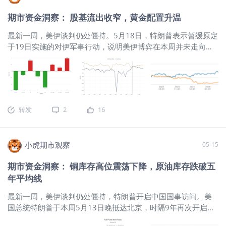
块处于5年维度的 Expensive 区间，说明其明显估值高于常规水
储后续的利率路径。换句话说，不管是中美经贸关系边际缓
期市资金洞察： 股基流出收窄，黄金配置升温
和，还是美伊谈判反复、油价波动加剧，最后都会反映到市场
对“降息、暂停降息，甚至重新加息”的预期变化上。 二、特朗
最新一周，美伊谈判仍处僵持。5月18日，特朗普表示暂缓原定
普访华落地后，为何股指和商品反而下跌 特朗普访华结束后，
于19日实施的对伊军事行动，说明美伊博弈在本周并未走向升
商品跟股指出现了集体下跌。核心原因还是消息整体符合预
级。与此同时，美方公开表态称对伊谈判“进展很大”，但也同步
期，但没有形成明显的超预期利好。中美之间虽然有一些进
表示已经准备“B方案”，这意味着双方分歧并未实质消除。除了
展，比如关税边际调整、波音飞机采购、农产品采购，以及
持续交易中东局势的扰动外，市场还高度关注马斯克旗下太空
H200 芯片出口限制放松等，但这些更多属于前期谈判成果的兑
探索技术公司（SpaceX）可能创下“史上最大IPO”的进展。 截至
现，而不是新的利好增量。
$豆油主连 2607(ZLmain)$
2026年5月21日下午3点，本周重点资产涨跌幅情况如下： 在
转发
2
16
宏观预期反复摇摆的环境下，单纯观察价格波动已不足以把握
资产运行主线。相较之下，库存变化更能刻画实体供需，资金
流向更能反映配置偏好。因此，不妨从库存与资金两个维度，
小虎期市观察
05-15
统一观察美股、美债、原油、铜、铝及金银的最新变化。 1.股
基流出收窄，债基吸金放缓 根据ICI的最新数据显示： ICI简介
期市资金洞察： 铜库存高位震荡下降，原油库存跌破五
（Investment Company Institute，美国投资公司协会）成立于
年平均线
1940年，是美国基金行业最核心的协会机构之一，其资金流数
据在市场上被广泛视为观察美国公募基金申赎变化的权威来
最新一周，美伊谈判仍处僵持，特朗普开启中国国事访问。美
源。 同时，ICI长期发布美国及全球受监管基金资产和资金流统
国总统特朗普于本周5月13日晚抵达北京，时隔9年再次开启访
计，统计口径稳定、覆盖面广，也因此被券商、研究机构和财
华之旅。随行的包括十余名美国顶级商界代表，且包括英伟达
经媒体大量引用。 股基资金继续净流出，但边际压力有所缓