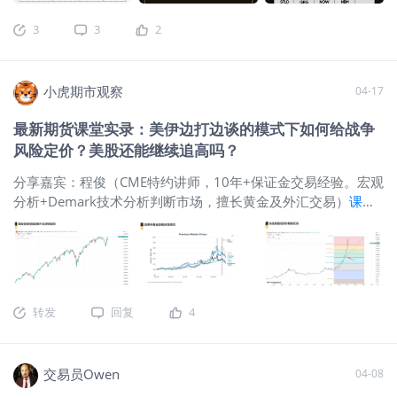
关注外汇尤其是美元的风险，将美元资产描述为“四面楚歌”的状
周跑赢价值股（+6.7% vs +2.4%）。
$标普500波动率指数
况，值得从中长线角度布局。美元资产主要涵盖美元指数、美
3
3
2
(VIX)$
波动率指数下跌9.1%至17.48。 宏观与大宗
$WTI原油主
债和美股，其
连 2606(CLmain)$
：从4月7日高点113美元/桶跌至约83美
元，但仍较去年同期上涨40%
$10年美债主连 2606(ZNmain)$
小虎期市观察
04-17
：10年期收益率从3月27日高点4.44%降至4.24%，连续四周下
行 通胀：3月PPI环比仅增0.5%，远低于1.1%的预期，其中汽油
最新期货课堂实录：美伊边打边谈的模式下如何给战争
价格上涨贡献约一半涨幅 财报季开局：大型银行业绩超预期，
风险定价？美股还能继续追高吗？
金融业Q1盈利预期从15.1%上调至19.7% 二、美股板块与个股
亮点 领涨板块：数据处理外包服务（+19.87%）、互
分享嘉宾：程俊（CME特约讲师，10年+保证金交易经验。宏观
分析+Demark技术分析判断市场，擅长黄金及外汇交易）
课堂
内容链接供大家观看
本次分享围绕美伊局势变化下的资产走
势、局势发展可能性及交易策略展开，重点涉及原油、黄金、
美股、美元、美债及加密资产在不同情景下的表现，并结合未
来一到三周的关键观察窗口，对后续市场主线进行了梳理。
一、当前市场主线仍由局势变化主导当前多数资产仍然维持现
转发
回复
4
有的交易逻辑，即局势升级时下跌，缓和或停战时反弹或修
正。 市场对于战争与停战的反应仍然比较直接，冲突越激烈，
风险资产承受的压力越大；局势一旦缓和，前期下跌较多的资
交易员Owen
04-08
产则会出现修复。 这一逻辑在多数品种上仍然有效，因此近期
资产价格的波动，本质上还是围绕局势强弱进行重新定价。不