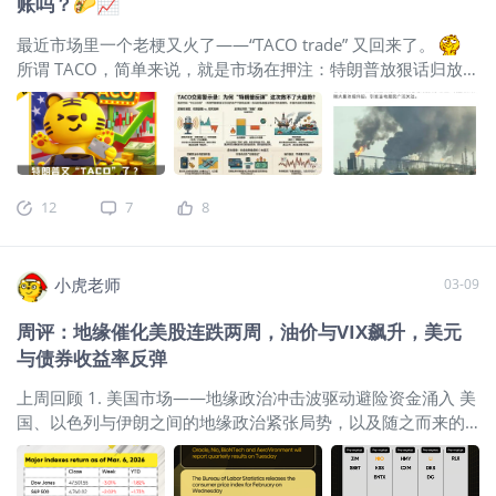
账吗？🌮📈
在 107 美元附近波动；与此同时，美股
科技板块继续承压。对港股来说，这条
最近市场里一个老梗又火了——“TACO trade” 又回来了。
线的影响不只是能源股，而是高油价重
所谓 TACO，简单来说，就是市场在押注：特朗普放狠话归放狠
新抬升了全球通胀和利率的不确定性，
话，最后大概率还是会缓一缓、退一步。从此前的关税威胁，
压制了成长资产的风险偏好。降息预期
到最近市场对其地缘表态的反应，不少投资者又开始按这个逻
继续后移美联储本周的表态整体偏鹰，
辑交易：风险资产先跌，随后只要措辞稍有缓和，股市、油
市场对后续降息的预期继续降温。3 月
价、美元、黄金的走势就可能瞬间反转。 但问题也来了——这
24 日芝加哥联储主席古尔斯比表示，若
套“TACO 逻辑”是不是已经被市场交易得太熟了？如果这次特朗
12
7
8
看不到通胀继续回落，今年降息就缺乏
普没有像市场预期那样“退一步”，会不会反而让市场措手不及？
现实基础；3 月 24 日联储副主席巴尔也
那么问题来了👇你觉得特朗普这次又“TACO”了吗？ 市场现
称，在通胀仍高于目标的情况下，利率
在是在提前庆祝， 还是在高估“雷声大雨点小”的概率？ 👇 以下
可能还要维持一段时间；到 3 月 26
小虎老师
03-09
是社区虎友们的不同观点，你更认同哪一种？欢迎在评论区聊
日，联储理事库克进一步表示，伊朗战
聊你的判断。
@James炒股日记
特朗普一松口，美股就
周评：地缘催化美股连跌两周，油价与VIX飙升，美元
争已使联储双重目标的风险平衡重新偏
反弹：可这次“TACO”交易可能没以前好用了 这两天大家又开始
与债券收益率反弹
向通胀。对港股而言，这意味着利率敏
关注特朗普了，很多人嘴上说谨慎，手上却还是忍不住去抢反
感型和高估值板块本周依旧缺乏系统性
弹。做所谓的“TACO”交易，特朗普说暂缓打击伊朗电力设施5
上周回顾 1. 美国市场——地缘政治冲击波驱动避险资金涌入 美
估值扩张空间。OECD下调全球增长预期
天，还提到和伊朗有“有成效的接触”，结果当天美股就反弹，但
国、以色列与伊朗之间的地缘政治紧张局势，以及随之而来的
3 月 26 日，OECD下调全球经济展望，
是为什么我说这次taco交易没有那么好用了？听我详细分析下
油价飙升，已显著影响市场动态。黄金和白银等避险资产也随
成为本周宏观层面的又一项偏空信息。
一、TACO交易为什么总能带来反弹？ 说白了，这种交易本质上
之上涨，投资者寻求躲避不确定性。 负面催化剂：受中东冲
该机构预计，2026 年全球 GDP 增速为
做的不是基本面，而是“政策回撤”。只要市场相信特朗普会在资
突、油价上涨以及令人失望的月度就业报告拖累，美股指数连