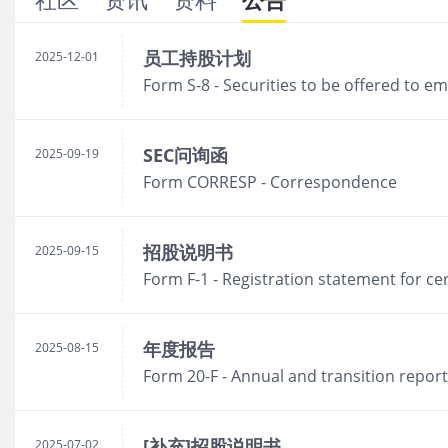
员工持股计划
2025-12-01
Form S-8 - Securities to be offered to e
SEC问询函
2025-09-19
Form CORRESP - Correspondence
招股说明书
2025-09-15
Form F-1 - Registration statement for cer
年度报告
2025-08-15
Form 20-F - Annual and transition report 
[补充]招股说明书
2025-07-02