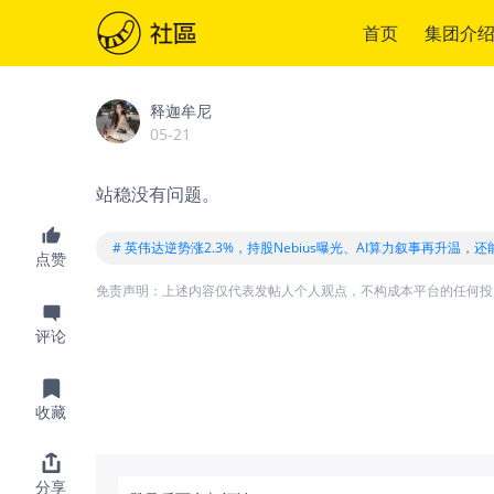
首页
集团介
释迦牟尼
05-21
站稳没有问题。
# 英伟达逆势涨2.3%，持股Nebius曝光、AI算力叙事再升温，
点赞
免责声明：上述内容仅代表发帖人个人观点，不构成本平台的任何投
评论
收藏
分享