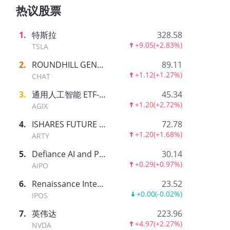
热议股票
1
.
特斯拉
328.58
+9.05
(
+2.83%
)
TSLA
2
.
ROUNDHILL GENERATIVE AI & TECHNOLOGY ETF
89.11
+1.12
(
+1.27%
)
CHAT
3
.
通用人工智能 ETF-AGIX
45.34
+1.20
(
+2.72%
)
AGIX
4
.
ISHARES FUTURE AI & TECH ETF
72.78
+1.20
(
+1.68%
)
ARTY
5
.
Defiance AI and Power Infrastructure ETF
30.14
+0.29
(
+0.97%
)
AIPO
6
.
Renaissance International IPO ETF
23.52
+0.00
(
-0.02%
)
IPOS
7
.
英伟达
223.96
+4.97
(
+2.27%
)
NVDA