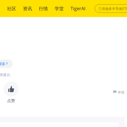
绍
社区
资讯
行情
学堂
TigerAI
还能追？
资建议。
举报
点赞