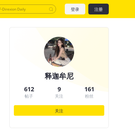
登录
注册
释迦牟尼
612
9
161
帖子
关注
粉丝
关注