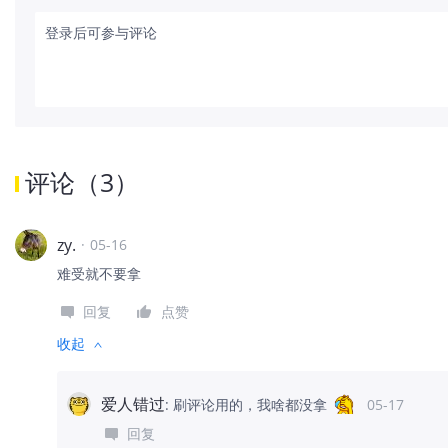
登录后可参与评论
评论
（
3
）
zy.
·
05-16
难受就不要拿
回复
点赞
收起
爱人错过
:
刷评论用的，我啥都没拿
05-17
回复