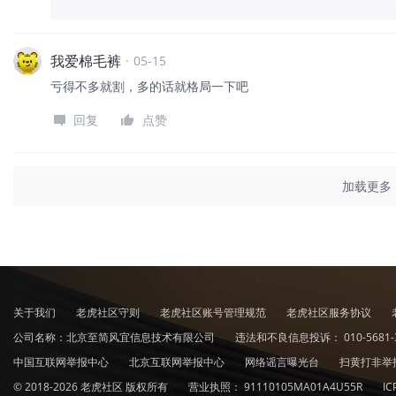
我爱棉毛裤
·
05-15
亏得不多就割，多的话就格局一下吧
回复
点赞
加载更多
关于我们
老虎社区守则
老虎社区账号管理规范
老虎社区服务协议
公司名称：北京至简风宜信息技术有限公司
违法和不良信息投诉：
010-5681-
中国互联网举报中心
北京互联网举报中心
网络谣言曝光台
扫黄打非举
© 2018-2026 老虎社区 版权所有
营业执照：
91110105MA01A4U55R
I