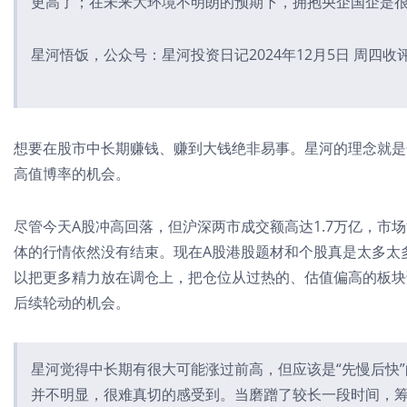
更高了；在未来大环境不明朗的预期下，拥抱央企国企是很好的
星河悟饭，公众号：星河投资日记2024年12月5日 周四收
想要在股市中长期赚钱、赚到大钱绝非易事。星河的
理念就是
高
值博率
的机会
。
尽管今天A股冲高回落，但沪深两市成交额高达1.7万亿，市
体的行情依然没有结束。现在A股港股题材和个股真是太多太
以把更多精力放在
调仓
上，把仓位从过热的、估值偏高的板块
后续
轮动
的机会。
星河觉得中长期有很大可能涨过前高，但应该是“先慢后快
并不明显，很难真切的感受到。当磨蹭了较长一段时间，