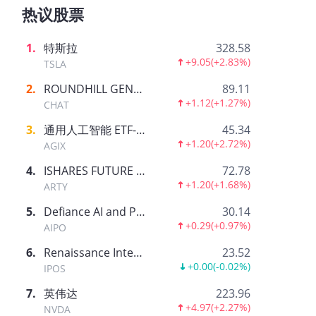
热议股票
1
.
特斯拉
328.58
+9.05
(
+2.83%
)
TSLA
2
.
ROUNDHILL GENERATIVE AI & TECHNOLOGY ETF
89.11
+1.12
(
+1.27%
)
CHAT
3
.
通用人工智能 ETF-AGIX
45.34
+1.20
(
+2.72%
)
AGIX
4
.
ISHARES FUTURE AI & TECH ETF
72.78
+1.20
(
+1.68%
)
ARTY
5
.
Defiance AI and Power Infrastructure ETF
30.14
+0.29
(
+0.97%
)
AIPO
6
.
Renaissance International IPO ETF
23.52
+0.00
(
-0.02%
)
IPOS
7
.
英伟达
223.96
+4.97
(
+2.27%
)
NVDA