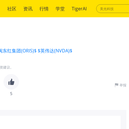
绍
社区
资讯
行情
学堂
TigerAI
闽东红集团(ORIS)$
$英伟达(NVDA)$
资建议。
举报
5