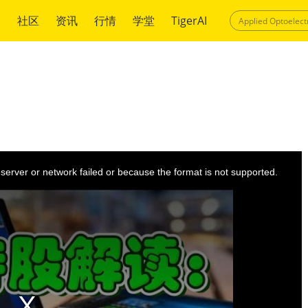
绍
社区
资讯
行情
学堂
TigerAI
server or network failed or because the format is not supported.