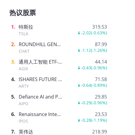
热议股票
1
.
特斯拉
319.53
-2.02
(
-0.63%
)
TSLA
2
.
ROUNDHILL GENERATIVE AI & TECHNOLOGY ETF
87.99
-1.12
(
-1.26%
)
CHAT
3
.
通用人工智能 ETF-AGIX
44.14
-0.43
(
-0.96%
)
AGIX
4
.
ISHARES FUTURE AI & TECH ETF
71.58
-0.64
(
-0.89%
)
ARTY
5
.
Defiance AI and Power Infrastructure ETF
29.85
-0.29
(
-0.96%
)
AIPO
6
.
Renaissance International IPO ETF
23.53
-0.28
(
-1.19%
)
IPOS
7
.
英伟达
218.99