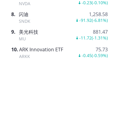
-0.23
(
-0.10%
)
NVDA
8
.
闪迪
1,258.58
-91.92
(
-6.81%
)
SNDK
9
.
美光科技
881.47
-11.72
(
-1.31%
)
MU
10
.
ARK Innovation ETF
75.73
-0.45
(
-0.59%
)
ARKK