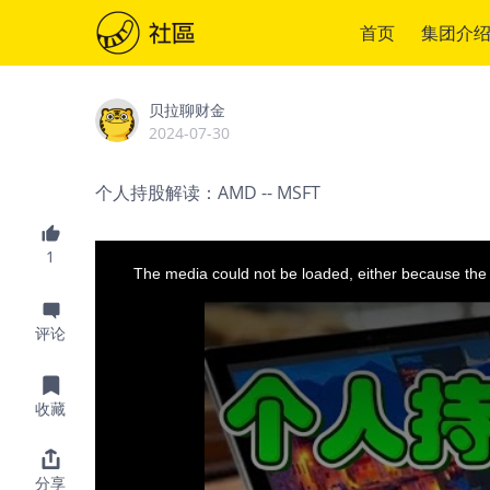
首页
集团介
贝拉聊财金
2024-07-30
个人持股解读：AMD -- MSFT
This
1
is
a
The media could not be loaded, either because the 
modal
window.
评论
收藏
分享