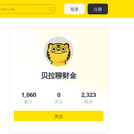
登录
注册
贝拉聊财金
-
1,060
0
2,323
帖子
关注
粉丝
关注